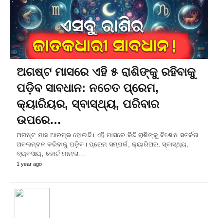
ଅଗଷ୍ଟ ମାସରେ ଏହି ୫ ରାଶିଙ୍କୁ ରହିବାକୁ
ପଡ଼ିବ ସାବଧାନ: ନଚେତ ପ୍ରେମ,
କ୍ୟାରିୟର, ସ୍ବାସ୍ଥ୍ୟ, ପରିବାର
ଉପରେ…
ଅଗଷ୍ଟ ମାସ ଆରମ୍ଭ ହୋଇଛି। ଏହି ମାସରେ କିଛି ରାଶିଙ୍କୁ ବିଶେଷ ସତର୍କତା
ଅବଲମ୍ବନ କରିବାକୁ ପଡ଼ିବ। ପ୍ରେମ ସମ୍ପର୍କ, କ୍ୟାରିଅର, ସ୍ବାସ୍ଥ୍ୟ,
ବ୍ୟବସାୟ, କୋର୍ଟ ମାମଲା…
1 year ago