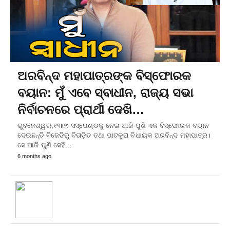
ଅରବିନ୍ଦ ମହାପାତ୍ରଙ୍କ ବିସ୍ଫୋରକ
ବୟାନ: ମୁଁ ଏବେ ସ୍ବାଧୀନ, ରାଜ୍ୟ ସଭା
ନିର୍ବାଚନରେ ପ୍ରାର୍ଥୀ ଦେଖି…
ଭୁବନେଶ୍ୱର,୧୩ା୨: ସସ୍‌ପେଣ୍ଡକୁ ନେଇ ଆଜି ପୁଣି ଏକ ବିସ୍ଫୋରକ ବୟାନ
ଦେଇଛନ୍ତି ବିଜେଡିରୁ ବିତାଡ଼ିତ ତଥା ପାଟକୁରା ବିଧାୟକ ଅରବିନ୍ଦ ମହାପାତ୍ର।
ସେ ଆଜି ପୁଣି ସେହି…
6 months ago