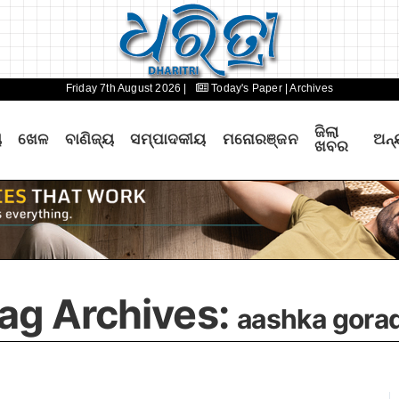
Friday 7th August 2026 |
Today's Paper
| Archives
ଜିଲା
ୟ
ଖେଳ
ବାଣିଜ୍ୟ
ସମ୍ପାଦକୀୟ
ମନୋରଞ୍ଜନ
ଅନ୍
ଖବର
ag Archives:
aashka gora