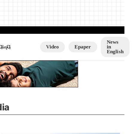
News
ୟାନ୍ୟ
Video
Epaper
in
English
dia