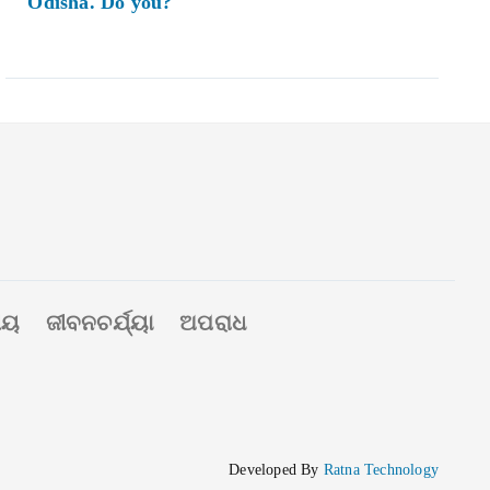
Odisha. Do you?
ୀୟ
ଜୀବନଚର୍ଯ୍ୟା
ଅପରାଧ
Developed By
Ratna Technology