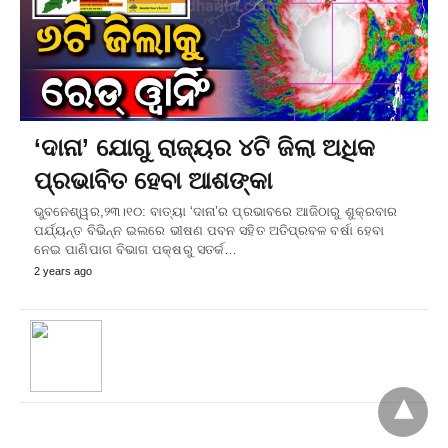
‘ଦାନା’ ଯୋଗୁ ରାଜ୍ୟର ୪ଟି ଜିଲା ଅଧିକ
ପ୍ରଭାବିତ ହେବା ଆଶଙ୍କା
ଭୁବନେଶ୍ୱର,୨୩।୧୦: ବାତ୍ୟା ‘ଦାନା’ର ପ୍ରଭାବରେ ଆଜିଠାରୁ ଶୁକ୍ରବାର
ପର୍ଯ୍ୟନ୍ତ ବିଭିନ୍ନ ଇଲରେ ଭୀଷଣ ପବନ ସହିତ ଅତିପ୍ରବଳ ବର୍ଷା ହେବା
ନେଇ ପାଣିପାଗ ବିଭାଗ ପକ୍ଷରୁ ସତର୍କ…
2 years ago