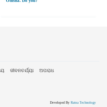
Odisha. Do you?
ୀୟ
ଜୀବନଚର୍ଯ୍ୟା
ଅପରାଧ
Developed By
Ratna Technology