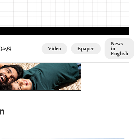
News
ୟାନ୍ୟ
Video
Epaper
in
English
n