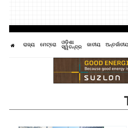
ଓଡ଼ିଶା
ରାଜ୍ୟ
ମେଟ୍ରୋ
ଜାତୀୟ
ଅନ୍ତର୍ଜାତୀ
ସ୍ୱତନ୍ତ୍ର