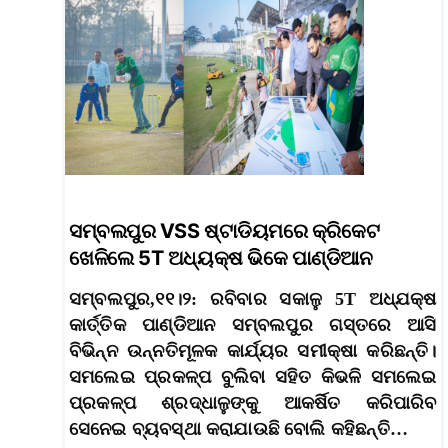
ସମ୍ବଲପୁର VSS ଷ୍ଟାଡିୟମରେ କ୍ରିକେଟ
ଖେଳିଲେ 5T ଅଧ୍ୟକ୍ଷ ଭିକେ ପାଣ୍ଡିଆନ
ସମ୍ବଲପୁର,୧୧।୨: ରବିବାର ସକାଳୁ 5T ଅଧ୍ଯକ୍ଷ
କାର୍ତ୍ତିକ ପାଣ୍ଡିଆନ ସମ୍ବଲପୁର ଗସ୍ତରେ ଆସି
ବିଭିନ୍ନ ଉନ୍ନତିମୂଳକ କାର୍ଯ୍ୟର ସମୀକ୍ଷା କରିଛନ୍ତି।
ସମଲେଇ ପ୍ରକଳ୍ପ ବୁଲିବା ସହିତ କିଭଳି ସମଲେଇ
ପ୍ରକଳ୍ପ ଶ୍ରଦ୍ଧାଳୁଙ୍କୁ ଆକର୍ଷିତ କରିପାରିବ
ସେନେଇ ବ୍ୟବସ୍ଥା କରାଯାଉଛି ବୋଲି କହିଛନ୍ତି…