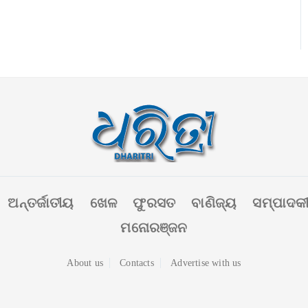
ଅନ୍ତର୍ଜାତୀୟ
ଖେଳ
ଫୁରସତ
ବାଣିଜ୍ୟ
ସମ୍ପାଦକ
ମନୋରଞ୍ଜନ
About us
Contacts
Advertise with us