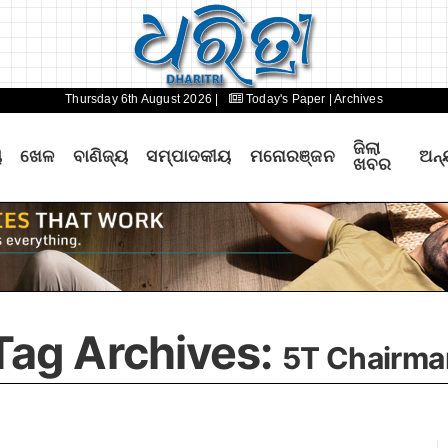
Thursday 6th August 2026 |
Today's Paper
| Archives
ଜିଲା
ୟ
ଖେଳ
ବାଣିଜ୍ୟ
ସମ୍ପାଦକୀୟ
ମନୋରଞ୍ଜନ
ଅନ୍
ଖବର
Tag Archives:
5T Chairma