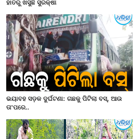
ହାତରୁ ଖସୁଛି ସୁରକ୍ଷା
ଭୟାବହ ସଡ଼କ ଦୁର୍ଘଟଣା: ଗଛକୁ ପିଟିଲା ବସ୍‌, ଆଉ
ତା’ପରେ..