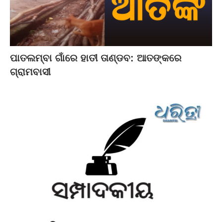
ପାତଲମ୍ବା ଗାଁରେ ହାତୀ ତାଣ୍ଡବ: ଆତଙ୍କରେ
ଗ୍ରାମବାସୀ