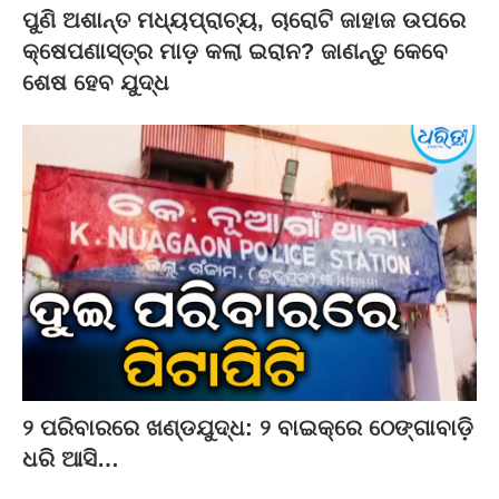
ପୁଣି ଅଶାନ୍ତ ମଧ୍ୟପ୍ରାଚ୍ୟ, ଚାରୋଟି ଜାହାଜ ଉପରେ
କ୍ଷେପଣାସ୍ତ୍ର ମାଡ଼ କଲା ଇରାନ? ଜାଣନ୍ତୁ କେବେ
ଶେଷ ହେବ ଯୁଦ୍ଧ
୨ ପରିବାରରେ ଖଣ୍ଡଯୁଦ୍ଧ: ୨ ବାଇକ୍‌ରେ ଠେଙ୍ଗାବାଡ଼ି
ଧରି ଆସି…