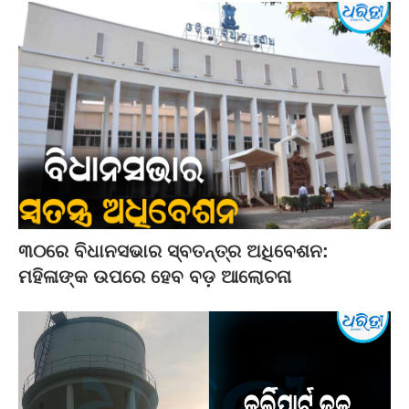
୩୦ରେ ବିଧାନସଭାର ସ୍ବତନ୍ତ୍ର ଅଧିବେଶନ:
ମହିଳାଙ୍କ ଉପରେ ହେବ ବଡ଼ ଆଲୋଚନା