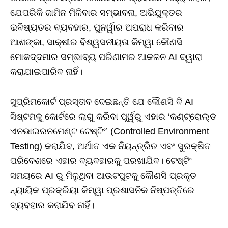
ଯେପରିକି ଜାମିନ ମିଳିବାର ସମ୍ଭାବନା, ଅଭିଯୁକ୍ତର
ଭବିଷ୍ୟତର ବ୍ୟବହାର, ପୁନର୍ୱାର ଅପରାଧ କରିବାର
ଆଶଙ୍କା, ସାକ୍ଷୀର ବିଶ୍ୱସନୀୟତା କିମ୍ୱା କୌଣସି
ମୋକଦ୍ଦମାର ସମ୍ଭାବ୍ୟ ପରିଣାମର ଆକଳନ AI ଦ୍ୱାରା
କରାଯାଇପାରିବ ନାହିଁ।
ସୁପ୍ରିମକୋର୍ଟ ପ୍ରସ୍ତାବ ଦେଇଛନ୍ତି ଯେ କୌଣସି ବି AI
ସିଷ୍ଟମକୁ କୋର୍ଟରେ ଲାଗୁ କରିବା ପୂର୍ୱରୁ ଏହାର ‘କଣ୍ଟ୍ରୋଲ୍ଡ
ଏନଭାଇରନମେଣ୍ଟ ଟେଷ୍ଟିଂ’ (Controlled Environment
Testing) କରାଯିବ, ଅର୍ଥାତ ଏକ ନିୟନ୍ତ୍ରିତ ଏବଂ ସୁରକ୍ଷିତ
ପରିବେଶରେ ଏହାର ବ୍ୟବହାରକୁ ପରଖାଯିବ। ଟେଷ୍ଟିଂ
ସମୟରେ AI ରୁ ମିଳୁଥିବା ଆଉଟପୁଟକୁ କୌଣସି ପ୍ରକୃତ
ନ୍ୟାୟିକ ପ୍ରକ୍ରିୟା କିମ୍ୱା ପ୍ରଶାସନିକ ନିଷ୍ପତ୍ତିରେ
ବ୍ୟବହାର କରାଯିବ ନାହିଁ।