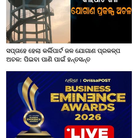
ସପ୍ତାହେ ହେଲା କର୍ଲିପାର୍ଟ ଜଳ ଯୋଗାଣ ପ୍ରକଳ୍ପ
ଅଚଳ: ପିଇବା ପାଣି ପାଇଁ ହନ୍ତସନ୍ତ