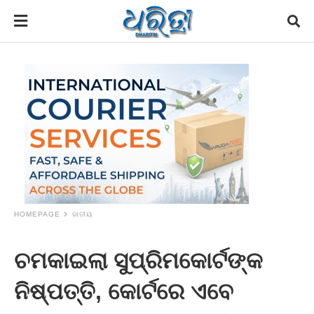
HOMEPAGE
ଜାତୀୟ
ଚମକାଇଲା ସୁପ୍ରିମକୋର୍ଟଙ୍କ
ନିଷ୍ପତ୍ତି, କୋର୍ଟରେ ଏବେ