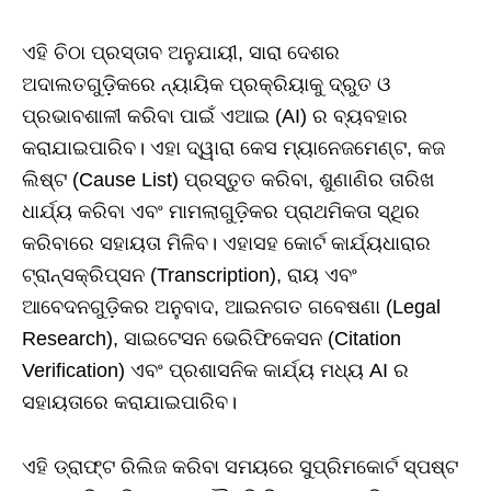
ଏହି ଚିଠା ପ୍ରସ୍ତାବ ଅନୁଯାୟୀ, ସାରା ଦେଶର
ଅଦାଲତଗୁଡ଼ିକରେ ନ୍ୟାୟିକ ପ୍ରକ୍ରିୟାକୁ ଦ୍ରୁତ ଓ
ପ୍ରଭାବଶାଳୀ କରିବା ପାଇଁ ଏଆଇ (AI) ର ବ୍ୟବହାର
କରାଯାଇପାରିବ। ଏହା ଦ୍ୱାରା କେସ ମ୍ୟାନେଜମେଣ୍ଟ, କଜ
ଲିଷ୍ଟ (Cause List) ପ୍ରସ୍ତୁତ କରିବା, ଶୁଣାଣିର ତାରିଖ
ଧାର୍ଯ୍ୟ କରିବା ଏବଂ ମାମଲାଗୁଡ଼ିକର ପ୍ରାଥମିକତା ସ୍ଥିର
କରିବାରେ ସହାୟତା ମିଳିବ। ଏହାସହ କୋର୍ଟ କାର୍ଯ୍ୟଧାରାର
ଟ୍ରାନ୍ସକ୍ରିପ୍ସନ (Transcription), ରାୟ ଏବଂ
ଆବେଦନଗୁଡ଼ିକର ଅନୁବାଦ, ଆଇନଗତ ଗବେଷଣା (Legal
Research), ସାଇଟେସନ ଭେରିଫିକେସନ (Citation
Verification) ଏବଂ ପ୍ରଶାସନିକ କାର୍ଯ୍ୟ ମଧ୍ୟ AI ର
ସହାୟତାରେ କରାଯାଇପାରିବ।
ଏହି ଡ୍ରାଫ୍ଟ ରିଲିଜ କରିବା ସମୟରେ ସୁପ୍ରିମକୋର୍ଟ ସ୍ପଷ୍ଟ