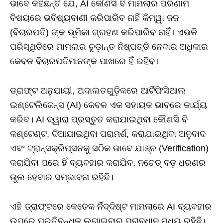
ଭାବେ କହିଛନ୍ତି ଯେ, AI କୌଣସି ବି ମାମଲାର ପରିଣାମ
ବିଷୟରେ ଭବିଷ୍ୟବାଣୀ କରିପାରିବ ନାହିଁ କିମ୍ୱା ଜଜ
(ବିଚାରପତି) ଙ୍କ ଭୂମିକା ଗ୍ରହଣ କରିପାରିବ ନାହିଁ। ଏଭଳି
ପରିସ୍ଥିତିରେ ମାମଲାର ଚୂଡ଼ାନ୍ତ ନିଷ୍ପତ୍ତି ନେବାର ଅଧିକାର
କେବଳ ବିଚାରପତିମାନଙ୍କ ପାଖରେ ହିଁ ରହିବ।
ଡ୍ରାଫ୍ଟ ଅନୁଯାୟୀ, ଅଦାଲତଗୁଡ଼ିକରେ ଆର୍ଟିଫିସିଆଲ
ଇଣ୍ଟେଲିଜେନ୍ସ (AI) କେବଳ ଏକ ସହାୟକ ଭାବରେ କାର୍ଯ୍ୟ
କରିବ। AI ଦ୍ୱାରା ପ୍ରସ୍ତୁତ କରାଯାଇଥିବା କୌଣସି ବି
କଣ୍ଟେଣ୍ଟ, ଦିଆଯାଇଥିବା ପରାମର୍ଶ, କରାଯାଇଥିବା ଅନୁବାଦ
ଏବଂ ଟ୍ରାନ୍ସକ୍ରିପ୍ସନକୁ ସଠିକ ଭାବେ ଯାଞ୍ଚ (Verification)
କରାଯିବା ପରେ ହିଁ ବ୍ୟବହାର କରାଯିବ, ନଚେତ୍ ବଡ଼ ଧରଣର
ଭୁଲ ହେବାର ସମ୍ଭାବନା ରହିଛି।
ଏହି ଡ୍ରାଫ୍ଟରେ କେତେକ ର୍ନିଦ୍ଦିଷ୍ଟ ମାମଲାରେ AI ବ୍ୟବହାର
ଉପରେ ପ୍ରତିବନ୍ଧକ ଲଗାଇବାର ପ୍ରାବଧାନ ମଧ୍ୟ ରହିଛି।