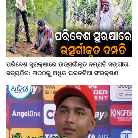
ପରିବେଶ ସୁରକ୍ଷାରେ ଉତ୍ସର୍ଗୀକୃତ ଦମ୍ପତି ସଙ୍ଗୀତା-
ସତ୍ୟଜିତ: ୩୦୦ରୁ ଅଧିକ ଘରଚଟିଆ ସଂରକ୍ଷଣ