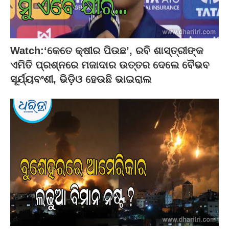
Watch:‘କେତେ କ୍ଷୀର ପିଉଛ’, ରବି ଶାସ୍ତ୍ରୀଙ୍କ
ଏମିତି ପ୍ରଶ୍ନରେ ମଜାଦାର ଉତ୍ତର ଦେଲେ ବୈଭବ
ସୂର୍ଯ୍ୟବଂଶୀ, ଭିଡ଼ିଓ ହେଉଛି ଭାଇରାଲ