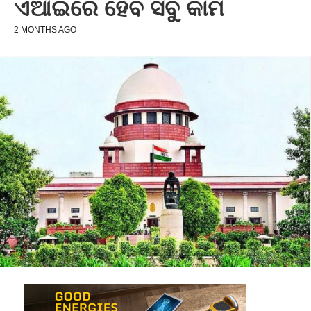
ଏଆଇରେ ହେବ ସବୁ କାମ
2 MONTHS AGO