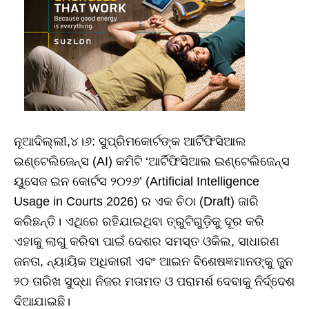
ନୂଆଦିଲ୍ଲୀ,୪।୬: ସୁପ୍ରିମକୋର୍ଟଙ୍କ ଆର୍ଟିଫିସିଆଲ
ଇଣ୍ଟେଲିଜେନ୍ସ (AI) କମିଟି ‘ଆର୍ଟିଫିସିଆଲ ଇଣ୍ଟେଲିଜେନ୍ସ
ୟୁସେଜ ଇନ କୋର୍ଟସ ୨୦୨୬’ (Artificial Intelligence
Usage in Courts 2026) ର ଏକ ଚିଠା (Draft) ଜାରି
କରିଛନ୍ତି। ଏଥିରେ ରହିଯାଇଥିବା ତ୍ରୁଟିଗୁଡ଼ିକୁ ଦୂର କରି
ଏହାକୁ ଲାଗୁ କରିବା ପାଇଁ ଦେଶର ସମସ୍ତ ଓକିଲ, ସାଧାରଣ
ଜନତା, ନ୍ୟାୟିକ ଅଧିକାରୀ ଏବଂ ଆଇନ ବିଶେଷଜ୍ଞମାନଙ୍କୁ ଜୁନ
୨୦ ତାରିଖ ସୁଦ୍ଧା ନିଜର ମତାମତ ଓ ପରାମର୍ଶ ଦେବାକୁ ନିର୍ଦ୍ଦେଶ
ଦିଆଯାଇଛି।