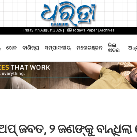
Friday 7th August 2026 |
Today's Paper
| Archives
ଜିଲା
ୟ
ଖେଳ
ବାଣିଜ୍ୟ
ସମ୍ପାଦକୀୟ
ମନୋରଞ୍ଜନ
ଅନ୍
ଖବର
୍‌ ଜବତ, ୨ ଜଣଙ୍କୁ ବାନ୍ଧିଲ