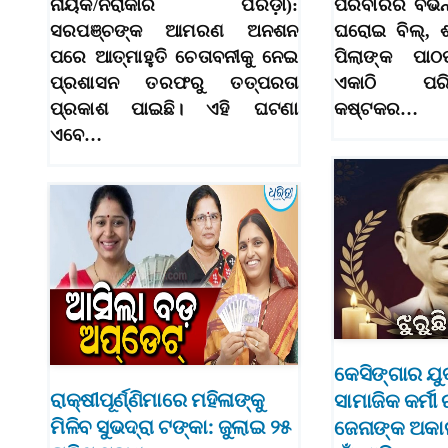
ନାୟକ/ନିରାକାର ପରିଡ଼ା):
ପରିବାରର ବିଭିନ
ସରପଞ୍ଚଙ୍କ ଆମରଣ ଅନଶନ
ଘରୋଇ ବିଲ୍, 
ପରେ ଆତ୍ମାହୁତି ଚେତାବନୀକୁ ନେଇ
ପିଲାଙ୍କ ପାଠ
ପ୍ରଶାସନ ତରଫରୁ ତତ୍ପରତା
ଏକାଠି ପରି
ପ୍ରକାଶ ପାଇଛି। ଏହି ଘଟଣା
କଷ୍ଟକର…
ଏବେ…
କେସିଙ୍ଗାର ଯୁ
ରାକ୍ଷୀପୂର୍ଣ୍ଣିମାରେ ମହିଳାଙ୍କୁ
ସାମାଜିକ କର୍ମ
ମିଳିବ ସୁଭଦ୍ରା ଟଙ୍କା: ଜୁଲାଇ ୨୫
ଜେନାଙ୍କ ଅକାଳ