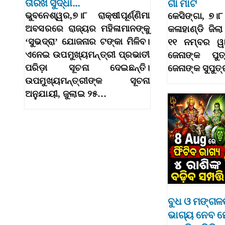
ତାରିଖ ସୁଦ୍ଧା…
ଗାଁ ମାଟି
ଭୁବନେଶ୍ୱର,୭।୮ ରାକ୍ଷୀପୂର୍ଣ୍ଣିମା
କେସିଙ୍ଗା, ୭।୮
ଅବସରରେ ରାଜ୍ୟର ମହିଳାମାନଙ୍କୁ
କଳାହାଣ୍ଡି ଜି
‘ସୁଭଦ୍ରା’ ଯୋଜନାର ଟଙ୍କା ମିଳିବ।
୧୧ ନମ୍ବର ୱା
ଏନେଇ ଉପମୁଖ୍ୟମନ୍ତ୍ରୀ ପ୍ରଭାତୀ
ଜେନାଙ୍କ ପୁ
ପରିଡ଼ା ସୂଚନା ଦେଇଛନ୍ତି।
ଜେନାଙ୍କ ସୁପୁ
ଉପମୁଖ୍ୟମନ୍ତ୍ରୀଙ୍କ ସୂଚନା
ଅନୁଯାୟୀ, ଜୁଲାଇ ୨୫…
ବୁଧ ଓ ମଙ୍ଗଳ
ଭାଗ୍ୟ ନେବ ମ