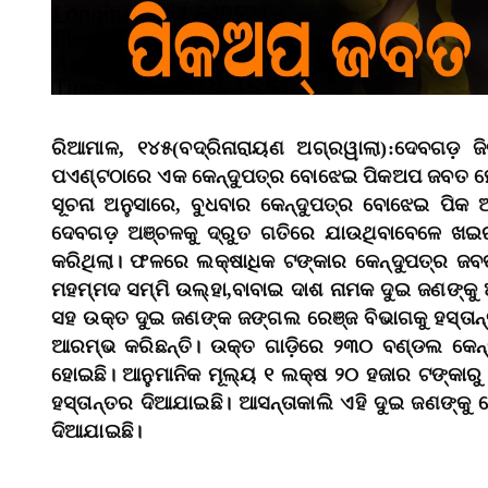
ରିଆମାଳ, ୧୪୫(ବଦ୍ରିନାରାୟଣ ଅଗ୍ରୱାଲା):ଦେବଗଡ଼ 
ପଏଣ୍ଟଠାରେ ଏକ କେନ୍ଦୁପତ୍ର ବୋଝେଇ ପିକଅପ ଜବତ ହେ
ସୂଚନା ଅନୁସାରେ, ବୁଧବାର କେନ୍ଦୁପତ୍ର ବୋଝେଇ ପିକ ଅପ(
ଦେବଗଡ଼ ଅଞ୍ଚଳକୁ ଦ୍ରୁତ ଗତିରେ ଯାଉଥିବାବେଳେ ଖଇରପ
କରିଥିଲା। ଫଳରେ ଲକ୍ଷାଧିକ ଟଙ୍କାର କେନ୍ଦୁପତ୍ର ଜବତ
ମହମ୍ମଦ ସମ୍ମି ଉଲ୍ହା,ବାବାଇ ଦାଶ ନାମକ ଦୁଇ ଜଣଙ୍କ
ସହ ଉକ୍ତ ଦୁଇ ଜଣଙ୍କ ଜଙ୍ଗଲ ରେଞ୍ଜ ବିଭାଗକୁ ହସ୍ତା
ଆରମ୍ଭ କରିଛନ୍ତି। ଉକ୍ତ ଗାଡ଼ିରେ ୨୩୦ ବଣ୍ଡଲ କେନ
ହୋଇଛି। ଆନୁମାନିକ ମୂଲ୍ୟ ୧ ଲକ୍ଷ ୨୦ ହଜାର ଟଙ୍କାରୁ ଊର
ହସ୍ତାନ୍ତର ଦିଆଯାଇଛି। ଆସନ୍ତାକାଲି ଏହି ଦୁଇ ଜଣଙ୍କୁ 
ଦିଆଯାଇଛି।