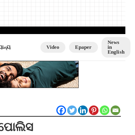
News
ୟାନ୍ୟ
Video
Epaper
in
English
ା ପୋଲିସ