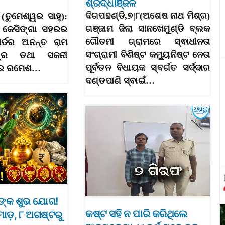
ଶ୍ରଦ୍ଧାଞ୍ଜଳି
ଦିଗପହଣ୍ଡି,୭|୮(ଅଶେଷ ନାଥ ମିଶ୍ର)
 (ତୁମେଶ୍ୱର ସାହୁ):
ଗଞ୍ଜାମ ଜିଲା ସାନଖେମୁଣ୍ଡି ବ୍ଲକ
ଲା କେସିଙ୍ଗା ସହରର
ଗୌତମୀ ଗ୍ରାମରେ ସ୍ଵାଧୀନତା
ର୍ଡର ଅନନ୍ତ ରାମ
ସଂଗ୍ରାମୀ ବିଶିଷ୍ଟ କମ୍ୟୁନିଷ୍ଟ ନେତା
ତ୍ର ତଥା ସଜନୀ
ପୂର୍ବତନ ବିଧାୟକ ସ୍ବର୍ଗତ ସର୍ଦ୍ଦାର
ତ୍ର ରମେଶ…
ଦଣ୍ଡପାଣି ସ୍ବାଇଁ…
ଙ୍କ ଶୁଭ ଯୋଗ!
କଷ୍ଟ ସହି ନ ପାରି କରିଥିଲେ
ୋଡ଼, ୮ ଅଗଷ୍ଟରୁ