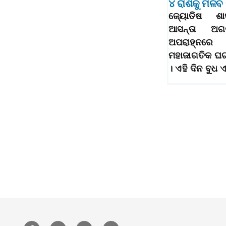
୪ ରାଶିକୁ ମିଳି
ଜ୍ୟୋତିଷ ଶାସ
ଆସନ୍ତା ଅଗ
ଅପରାହ୍ନର
ମହାଜାଗତିକ ଘଟ
। ଏହି ଦିନ ବୁ