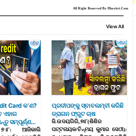
All Right Reserved By Dharitri.Com
View All
it Card କ’ଣ?
ପ୍ରଦୀପଙ୍କୁ ସ୍ବାବଲମ୍ବୀ କରିଛି
େ ଏହାର
ଡ୍ରାଗନ ଫ୍ରୁଟ ଚାଷ
୍ତୁ ସମ୍ପୂର୍ଣ୍ଣ…
ଜି.ଉଦୟଗିରି,୭ା୮(ଶିଶିର
ପଟ୍ଟନାୟକ/ଚିନ୍ମୟ କୁମାର ସେଠୀ):
 ୭।୮: ଆଜିକାଲି