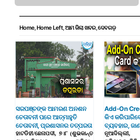
Home
,
Home Left
,
ଆମ ଜିଲା ଖବର
,
ଦେବଗଡ଼
ସରପଞ୍ଚଙ୍କ ଆମରଣ ଅନଶନ
Add-On Cred
ଚେତାବନୀ ପରେ ଆତ୍ମାହୁତି
କିଏ କରିପାରିବ
ଚେତାବନୀ, ପ୍ରଶାସନର ତତ୍ପରତା
ବ୍ୟବହାର, ଜାଣନ
ହାଟଡିହୀ/ଛେନାପଦୀ, ୭।୮ (ଶୁଭକାନ୍ତ
ନୂଆଦିଲ୍ଲୀ,