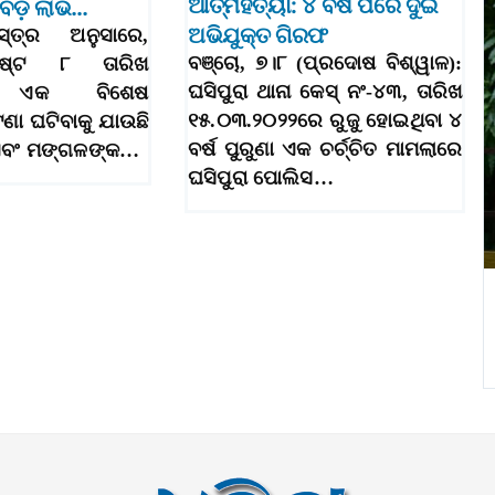
ଆତ୍ମହତ୍ୟା: ୪ ବର୍ଷ ପରେ ଦୁଇ
ବ ବଡ଼ ଲାଭ…
ଅଭିଯୁକ୍ତ ଗିରଫ
୍ତ୍ର ଅନୁସାରେ,
ବଞ୍ଚୋ, ୭।୮ (ପ୍ରଦୋଷ ବିଶ୍ୱାଳ):
ଷ୍ଟ ୮ ତାରିଖ
ଘସିପୁରା ଥାନା କେସ୍ ନଂ-୪୩, ତାରିଖ
େ ଏକ ବିଶେଷ
୧୫.୦୩.୨୦୨୨ରେ ରୁଜୁ ହୋଇଥିବା ୪
ଣା ଘଟିବାକୁ ଯାଉଛି
ବର୍ଷ ପୁରୁଣା ଏକ ଚର୍ଚ୍ଚିତ ମାମଲାରେ
ଧ ଏବଂ ମଙ୍ଗଳଙ୍କ…
ଘସିପୁରା ପୋଲିସ…