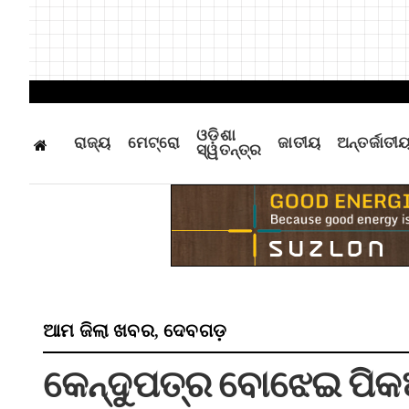
ଓଡ଼ିଶା
ରାଜ୍ୟ
ମେଟ୍ରୋ
ଜାତୀୟ
ଅନ୍ତର୍ଜାତୀ
ସ୍ୱତନ୍ତ୍ର
ଆମ ଜିଲା ଖବର
ଦେବଗଡ଼
,
କେନ୍ଦୁପତ୍ର ବୋଝେଇ ପିକଅପ