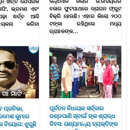
କନ୍ଧମାଳ ଜିଲାର ଜି.ଉଦୟଗିରି
୍ନ ଖର୍ଚ୍ଚ ଯେପରିକି
ବଜାର ଫୁଟପାଥରେ ଡ୍ରାଗନ ଫ୍ରୁଟ
ଶପିଂ, ଭ୍ରମଣ ଏବଂ
ବିକ୍ରି ହେଉଛି। ଏହାର କିଲୋ ୨୦୦
ପଢ଼ା ଖର୍ଚ୍ଚ ଆଦି
ଟଙ୍କା ରହିଥିଲେ ମଧ୍ୟ
ଚାଳନା କରିବା
ଗ୍ରାହକଙ୍କ…
ପୂର୍ବତନ ବିଧାୟକ ସର୍ଦ୍ଦାର
ବ ପ୍ରତିଭା,
ଦଣ୍ଡପାଣି ସ୍ବାଇଁ ଙ୍କ ଶ୍ରାଦ୍ଧ
ୀ ରମେଶ କୁମାର
ଦିବସ: ଗଣ୍ୟମାନ୍ୟ ବ୍ୟକ୍ତିଙ୍କ
 ବିୟୋଗ: ଝୁରୁଛି