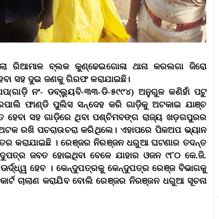
ଜିଲା ରିଆମାଳ ବ୍ଲକ କୁଣ୍ଢେଇଗୋଳା ଥାନା କରଲଗା ଜିରୋ
ବା ସହ ଦୁଇ ଜଣକୁ ଗିରଫ କରାଯାଇଛି।
ଗାଡ଼ି ନଂ- ଡବ୍ଲ୍ୟୁବି-୩୩-ଡି-୫୯୯୪) ଅନୁଗୁଳ କଣିହାଁ ପଟୁ
ାଲି ଫାଣ୍ଡି ପୁଲିସ ସନ୍ଦେହ କରି ଗାଡ଼ିକୁ ଅଟକାଇ ଯାଞ୍ଚ
 ହେବା ସହ ଗାଡ଼ିରେ ଥିବା ପଶ୍ଚିମବଙ୍ଗ ରାଜ୍ୟ ଖଡ଼ଗପୁରର
ୁ ଅଟକ ରଖି ପଚରାଉଚରା କରିଥିଲେ। ଏହାପରେ ପିକଅପ ଭ୍ୟାନ
ନ୍ତର କରାଯାଇଛି । ରେଞ୍ଜର ନିରଞ୍ଜନ ଧରୁଆ ଘଟଣାର ତଦନ୍ତ
୍ଦୁପତ୍ର ଜବତ ହୋଇଥିବା ବେଳେ ଯାହାର ଓଜନ ୯୮୦ କେ.ଜି.
୍ଦ୍ଧ୍ୱ ହେବ । କେନ୍ଦୁପତ୍ରକୁ କେନ୍ଦୁପତ୍ର ରେଞ୍ଜ ବିଭାଗକୁ
କୋର୍ଟ ଚାଲାଣ କରାଯିବ ବୋଲି ରେଞ୍ଜର ନିରଞ୍ଜନ ଧରୁଆ ସୂଚନା