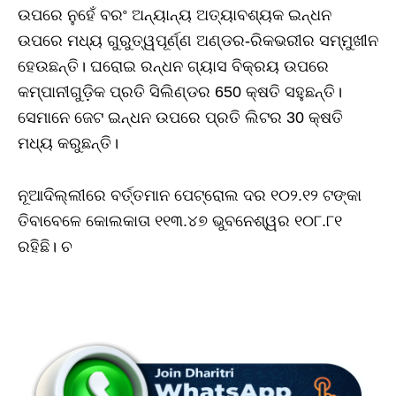
ଉପରେ ନୁହେଁ ବରଂ ଅନ୍ୟାନ୍ୟ ଅତ୍ୟାବଶ୍ୟକ ଇନ୍ଧନ
ଉପରେ ମଧ୍ୟ ଗୁରୁତ୍ୱପୂର୍ଣ୍ଣ ଅଣ୍ଡର-ରିକଭରୀର ସମ୍ମୁଖୀନ
ହେଉଛନ୍ତି। ଘରୋଇ ରନ୍ଧନ ଗ୍ୟାସ ବିକ୍ରୟ ଉପରେ
କମ୍ପାନୀଗୁଡ଼ିକ ପ୍ରତି ସିଲିଣ୍ଡର 650 କ୍ଷତି ସହୁଛନ୍ତି।
ସେମାନେ ଜେଟ ଇନ୍ଧନ ଉପରେ ପ୍ରତି ଲିଟର 30 କ୍ଷତି
ମଧ୍ୟ କରୁଛନ୍ତି।
ନୂଆଦିଲ୍ଲୀରେ ବର୍ତ୍ତମାନ ପେଟ୍ରୋଲ ଦର ୧୦୨.୧୨ ଟଙ୍କା
ତିବାବେଳେ କୋଲକାତା ୧୧୩.୪୭ ଭୁବନେଶ୍ୱର ୧୦୮.୮୧
ରହିଛି। ଚ