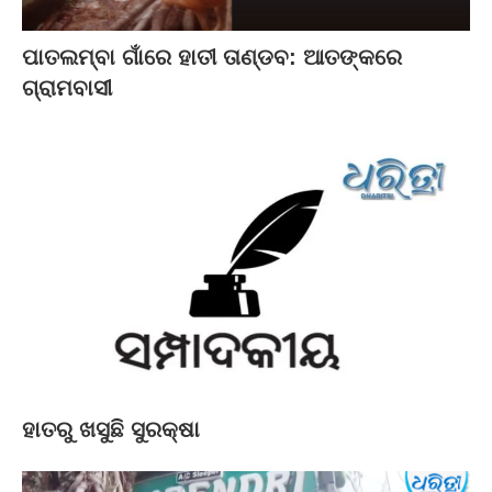
ପାତଲମ୍ବା ଗାଁରେ ହାତୀ ତାଣ୍ଡବ: ଆତଙ୍କରେ
ଗ୍ରାମବାସୀ
ହାତରୁ ଖସୁଛି ସୁରକ୍ଷା