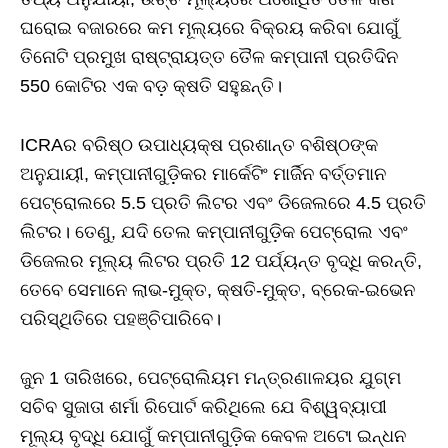
ଘରୋଇ ବଜାରରେ କମ ମୂଲ୍ୟରେ ବିକ୍ରୟ କରିବା ଯୋଗୁଁ
ତିନୋଟି ପ୍ରମୁଖ ରାଷ୍ଟ୍ରାୟତ୍ତ ତୈଳ କମ୍ପାନୀ ପ୍ରତିଦିନ
550 କୋଟିର ଏକ ବଡ଼ କ୍ଷତି ସହୁଛନ୍ତି।
ICRAର ବରିଷ୍ଠ ଉପାଧ୍ୟକ୍ଷ ପ୍ରଶାନ୍ତ ବଶିଷ୍ଠଙ୍କ
ଅନୁଯାୟୀ, କମ୍ପାନୀଗୁଡ଼ିକର ମାର୍କେଟିଂ ମାର୍ଜିନ ବର୍ତ୍ତମାନ
ପେଟ୍ରୋଲରେ 5.5 ପ୍ରତି ଲିଟର ଏବଂ ଡିଜେଲରେ 4.5 ପ୍ରତି
ଲିଟର। ତେଣୁ, ଯଦି ତେଲ କମ୍ପାନୀଗୁଡ଼ିକ ପେଟ୍ରୋଲ ଏବଂ
ଡିଜେଲର ମୂଲ୍ୟ ଲିଟର ପ୍ରତି 12 ପର୍ଯ୍ୟନ୍ତ ବୃଦ୍ଧି କରନ୍ତି,
ତେବେ ସେମାନେ ଲାଭ-ମୁକ୍ତ, କ୍ଷତି-ମୁକ୍ତ, ବ୍ରେକ-ଇଭେନ
ପରିସ୍ଥିତିରେ ପହଞ୍ଚିପାରିବେ।
ଜୁନ 1 ତାରିଖରେ, ପେଟ୍ରୋଲିୟମ ମନ୍ତ୍ରଣାଳୟର ଯୁଗ୍ମ
ସଚିବ ସୁଜାତା ଶର୍ମା ରିପୋର୍ଟ କରିଥିଲେ ଯେ ବିଶ୍ୱବ୍ୟାପୀ
ମୂଲ୍ୟ ବୃଦ୍ଧି ଯୋଗୁଁ କମ୍ପାନୀଗୁଡ଼ିକ କେବଳ ଅଟୋ ଇନ୍ଧନ