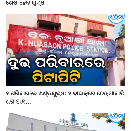
ଶେଷ ହେବ ଯୁଦ୍ଧ
୨ ପରିବାରରେ ଖଣ୍ଡଯୁଦ୍ଧ: ୨ ବାଇକ୍‌ରେ ଠେଙ୍ଗାବାଡ଼ି
ଧରି ଆସି…