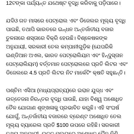
12ଟଙ୍କା ପର୍ଯ୍ୟନ୍ତ ଯଥେଷ୍ଟ ବୃଦ୍ଧି କରିବାକୁ ପଡ଼ିପାରେ।
ଯଦିଓ ଗତ ମାସରେ ପେଟ୍ରୋଲ ଏବଂ ଡିଜେଲର ମୂଲ୍ୟ ବୃଦ୍ଧି
ପାଇଛି, ତଥାପି ଭାରତରେ ଇନ୍ଧନ ଅନ୍ତର୍ଜାତୀୟ ବଜାର
ତୁଳନାରେ ଶସ୍ତାରେ ବିକ୍ରି ହେଉଛି। ବିଶ୍ଳେଷକଙ୍କ
ଅନୁଯାୟୀ, ସରକାରୀ ତେଲ କମ୍ପାନୀଗୁଡ଼ିକ (ଯେପରିକି
ଇଣ୍ଡିଆନ ଅଏଲ, ଭାରତ ପେଟ୍ରୋଲିୟମ ଏବଂ ହିନ୍ଦୁସ୍ତାନ
ପେଟ୍ରୋଲିୟମ) ବର୍ତ୍ତମାନ ପେଟ୍ରୋଲରେ ପ୍ରତି ଲିଟର ଏବଂ
ଡିଜେଲରେ 4.5 ପ୍ରତି ଲିଟର ନିଟ ମାର୍କେଟିଂ କ୍ଷତି ସହୁଛନ୍ତି।
ପଶ୍ଚିମ ଏସିଆ (ମଧ୍ୟପ୍ରାଚ୍ୟ)ରେ ଇରାନ ଯୁଦ୍ଧ ଏବଂ
ଉତ୍ତେଜନା ନିରନ୍ତର ବୃଦ୍ଧି ପାଉଛି, ଯାହା ବିଶ୍ୱ ଅଶୋଧିତ
ତୈଳ ଯୋଗାଣ ଶୃଙ୍ଖଳାକୁ ପ୍ରଭାବିତ କରୁଛି। ଏହି ସଂଘର୍ଷ
ଯୋଗୁଁ, ଅନ୍ତର୍ଜାତୀୟ ବଜାରରେ ବ୍ରେଣ୍ଟ ଅଶୋଧିତ ତେଲ
ମୂଲ୍ୟ ବ୍ୟାରେଲ ପ୍ରତି $100 ଉପରେ ରହିଛି। ସରକାରୀ
ତଥ୍ୟ ଅନୁଯାୟୀ, ଉଚ୍ଚ ମୂଲ୍ୟରେ ଅଶୋଧିତ ତୈଳ କିଣି