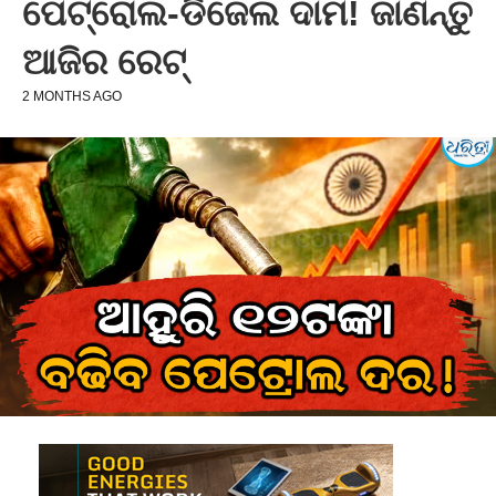
ପେଟ୍ରୋଲ-ଡିଜେଲ ଦାମ! ଜାଣନ୍ତୁ
ଆଜିର ରେଟ୍‌
2 MONTHS AGO