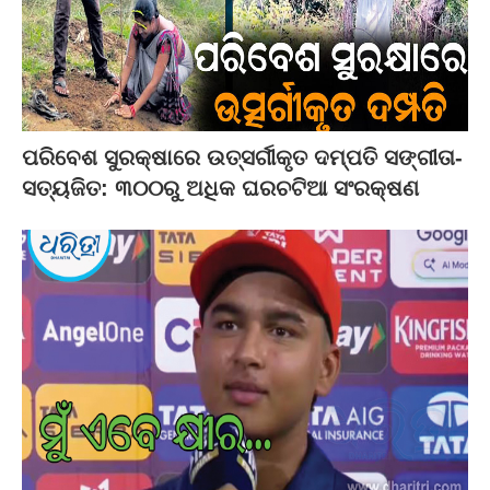
ପରିବେଶ ସୁରକ୍ଷାରେ ଉତ୍ସର୍ଗୀକୃତ ଦମ୍ପତି ସଙ୍ଗୀତା-
ସତ୍ୟଜିତ: ୩୦୦ରୁ ଅଧିକ ଘରଚଟିଆ ସଂରକ୍ଷଣ