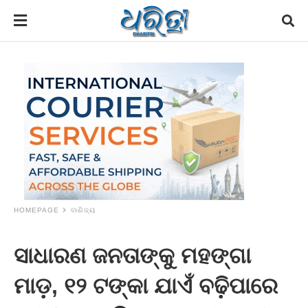
HOMEPAGE
ବାଣିଜ୍ୟ
ସାଧାରଣ ଜନତାଙ୍କୁ ମହଙ୍ଗା
ମାଡ଼, ୧୨ ଟଙ୍କା ଯାଏଁ ବଢ଼ିପାରେ