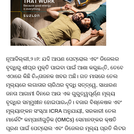
ନୂଆଦିଲ୍‌ଲୀ,୨।୬: ଯଦି ଆପଣ ପେଟ୍ରୋଲ ଏବଂ ଡିଜେଲର
ବୃଦ୍ଧିରୁ ଶୀଘ୍ର ମୁକ୍ତି ପାଇବା ପାଇଁ ଆଶା କରୁଛନ୍ତି, ତେବେ
ଏଠାରେ କିଛି ଚିନ୍ତାଜନକ ଖବର ଅଛି। ଗତ ମାସରେ ତେଲ
ମୂଲ୍ୟରେ ଲଗାତାର ଚାରିଥର ବୃଦ୍ଧି ସତ୍ତ୍ୱେ, ସାଧାରଣ
ଜନତା ଆଗାମୀ ଦିନରେ ଆଉ ଏକ ଗୁରୁତ୍ୱପୂର୍ଣ୍ଣ ମୂଲ୍ୟ
ବୃଦ୍ଧିର ସମ୍ମୁଖୀନ ହୋଇପାରନ୍ତି। ବଜାର ବିଶ୍ଳେଷକ ଏବଂ
ମୂଲ୍ୟାଙ୍କନ ସଂସ୍ଥା ICRA ଅନୁଯାୟୀ, ସରକାରୀ ତେଲ
ମାର୍କେଟିଂ କମ୍ପାନୀଗୁଡ଼ିକ (OMCs) ସେମାନଙ୍କର କ୍ଷତି
ପୂରଣ ପାଇଁ ପେଟ୍ରୋଲ ଏବଂ ଡିଜେଲର ମୂଲ୍ୟ ପ୍ରତି ଲିଟର