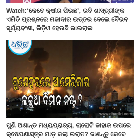
Watch:‘କେତେ କ୍ଷୀର ପିଉଛ’, ରବି ଶାସ୍ତ୍ରୀଙ୍କ
ଏମିତି ପ୍ରଶ୍ନରେ ମଜାଦାର ଉତ୍ତର ଦେଲେ ବୈଭବ
ସୂର୍ଯ୍ୟବଂଶୀ, ଭିଡ଼ିଓ ହେଉଛି ଭାଇରାଲ
ପୁଣି ଅଶାନ୍ତ ମଧ୍ୟପ୍ରାଚ୍ୟ, ଚାରୋଟି ଜାହାଜ ଉପରେ
କ୍ଷେପଣାସ୍ତ୍ର ମାଡ଼ କଲା ଇରାନ? ଜାଣନ୍ତୁ କେବେ