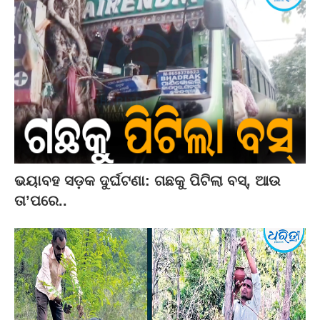
ଭୟାବହ ସଡ଼କ ଦୁର୍ଘଟଣା: ଗଛକୁ ପିଟିଲା ବସ୍‌, ଆଉ
ତା’ପରେ..