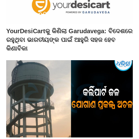
YourDesiCartକୁ କିଣିଲା Garudavega: ବିଦେଶରେ
ରହୁଥିବା ଭାରତୀୟଙ୍କ ପାଇଁ ଆହୁରି ସହଜ ହେବ
କିଣାବିକା