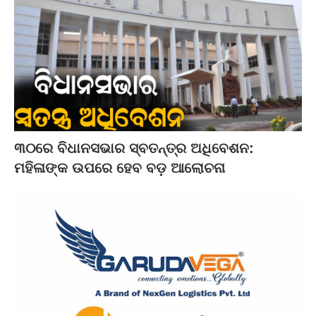
୩୦ରେ ବିଧାନସଭାର ସ୍ବତନ୍ତ୍ର ଅଧିବେଶନ:
ମହିଳାଙ୍କ ଉପରେ ହେବ ବଡ଼ ଆଲୋଚନା