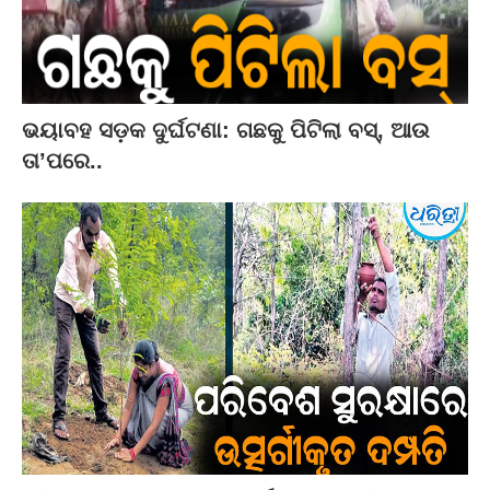
ଭୟାବହ ସଡ଼କ ଦୁର୍ଘଟଣା: ଗଛକୁ ପିଟିଲା ବସ୍‌, ଆଉ
ତା’ପରେ..