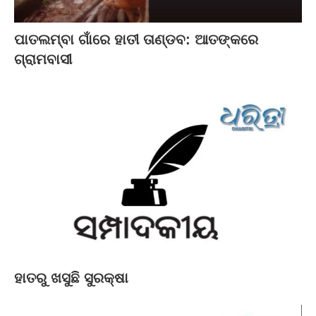
ପାତଲମ୍ବା ଗାଁରେ ହାତୀ ତାଣ୍ଡବ: ଆତଙ୍କରେ
ଗ୍ରାମବାସୀ
ହାତରୁ ଖସୁଛି ସୁରକ୍ଷା