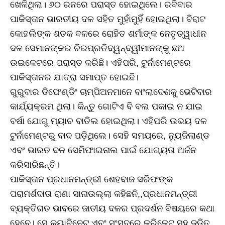
ଖେଳିଥିଲା। ୬୦ ରନରେ ପରାସ୍ତ ହୋଇଥିଲେ। ରବିବାର
ପାକିସ୍ତାନ ଭାରତୀୟ ଦଳ ସହିତ ମୁହାଁମୁହିଁ ହୋଇଥିଲା। ବିରାଟ
କୋହଲିଙ୍କ ଶତକ ବଳରେ ରୋହିତ ଶର୍ମାଙ୍କ ନେତୃତ୍ୱାଧୀନ
ଦଳ ସେମାନଙ୍କର ଚିରପ୍ରତିଦ୍ୱନ୍ଦ୍ୱୀମାନଙ୍କୁ ଛଅ
ଉଇକେଟରେ ପରାସ୍ତ କରିଛି। ଏହିପରି, ଟୁର୍ନାମେଣ୍ଟରେ
ପାକିସ୍ତାନର ଯାତ୍ରା ସମାପ୍ତ ହୋଇଛି।
ଗୁରୁବାର ଡିଫେଣ୍ଡିଂ ଚାମ୍ପିଅନମାନେ ବାଂଲାଦେଶକୁ ଭେଟିବାର
କାର୍ଯ୍ୟକ୍ରମ ଥିଲା। କିନ୍ତୁ ଗୋଟିଏ ବି ବଲ ପକାଇ ନ ଯାଇ
ବର୍ଷା ଯୋଗୁ ମ୍ୟାଚ ବାତିଲ ହୋଇଥିଲା। ଏହିପରି ଉଭୟ ଦଳ
ଟୁର୍ନାମେଣ୍ଟରୁ ବାଦ ପଡ଼ିଥିଲେ। ସେହି ସମୟରେ, ନ୍ୟୁଜିଲାଣ୍ଡ
ଏବଂ ଭାରତ ଦଳ ସେମିଫାଇନାଲ ପାଇଁ ଯୋଗ୍ୟତା ଅର୍ଜନ
କରିସାରିଛନ୍ତି।
ପାକିସ୍ତାନ ପ୍ରଧାନମନ୍ତ୍ରୀ ଶେହବାଜ ସରିଫଙ୍କ
ପରାମର୍ଶଦାତା ରାଣା ସାନାଉଲ୍ଲା କହିଛନି,,ପ୍ରଧାନମନ୍ତ୍ରୀ
ବ୍ୟକ୍ତିଗତ ଭାବରେ ଜାତୀୟ ଦଳର ପ୍ରଦର୍ଶନ ବିଷୟରେ କଥା
ହେବେ। ସେ କ୍ୟାବିନେଟ ଏବଂ ସଂସଦରେ କ୍ରିକେଟ ସହ ଜଡିତ