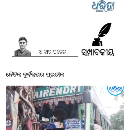
ନୈତିକ ଦୁର୍ବଳତାର ପ୍ରତୀକ