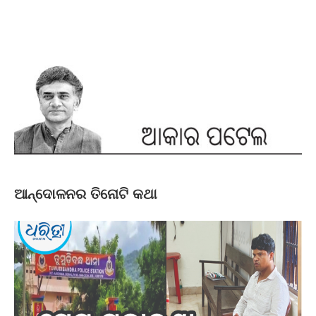
ଆନ୍ଦୋଳନର ତିନୋଟି କଥା