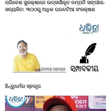
ପରିବେଶ ସୁରକ୍ଷାରେ ଉତ୍ସର୍ଗୀକୃତ ଦମ୍ପତି ସଙ୍ଗୀତା-
ସତ୍ୟଜିତ: ୩୦୦ରୁ ଅଧିକ ଘରଚଟିଆ ସଂରକ୍ଷଣ
ହିନ୍ଦୁଧର୍ମର ସ୍ବରୂପ