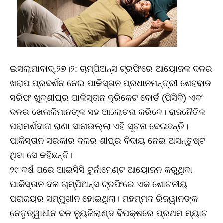
ଇସଲାମାବାଦ୍‌,୨୭।୨: ଚାମ୍ପିଅନ୍ସ ଟ୍ରଫିରେ ଆୟୋଜକ ଦଳର
ଖରାପ ପ୍ରଦର୍ଶନ ନେଇ ପାକିସ୍ତାନ ପ୍ରଧାନମନ୍ତ୍ରୀ ଶେହବାଜ
ସରିଫ ଖୁବ୍‌ଶୀଘ୍ର ପାକିସ୍ତାନ କ୍ରିକେଟ ବୋର୍ଡ (ପିସିବି) ଏବଂ
ଦଳର ଖେଳାଳିମାନଙ୍କ ସହ ଆଲୋଚନା କରିବେ। ରାଜନୈତିକ
ପରାମର୍ଶଦାତା ରାଣା ସାନାଉଲ୍ଲା ଏହି ସୂଚନା ଦେଇଛନ୍ତି।
ପାକିସ୍ତାନ ସରକାର ଦଳର ଶୀଘ୍ର ବିଦାୟ ନେଇ ଅସନ୍ତୁଷ୍ଟ
ଥିବା ସେ କହିଛନ୍ତି।
୨୯ ବର୍ଷ ପରେ ଆଇସିସି ଟୁର୍ନାମେଣ୍ଟ ଆୟୋଜନ କରୁଥିବା
ପାକିସ୍ତାନ ଦଳ ଚାମ୍ପିଅନ୍ସ ଟ୍ରଫିରେ ଏକ ଶୋଚନୀୟ
ପରାଜୟର ସମ୍ମୁଖୀନ ହୋଇଥିଲା। ମହମ୍ମଦ ରିଜୱାନଙ୍କ
ନେତୃତ୍ୱାଧୀନ ଦଳ ନ୍ୟୁଜିଲାଣ୍ଡ ବିପକ୍ଷରେ ପ୍ରଥମ ମ୍ୟାଚ