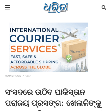
HOMEPAGE
ଖେଳ
ସଂସଦରେ ଉଠିବ ପାକିସ୍ତାନ
ପରାଜୟ ପ୍ରସଙ୍ଗ: ଖେଳାଳିଙ୍କୁ