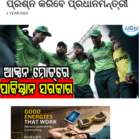
ପ୍ରଶ୍ନ କରିବେ ପ୍ରଧାନମନ୍ତ୍ରୀ
1 YEAR AGO