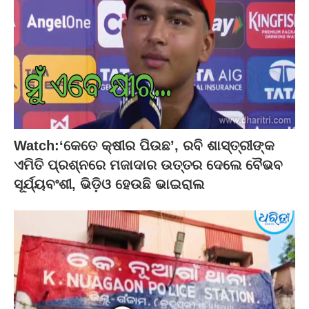
Watch:‘କେତେ କ୍ଷୀର ପିଉଛ’, ରବି ଶାସ୍ତ୍ରୀଙ୍କ
ଏମିତି ପ୍ରଶ୍ନରେ ମଜାଦାର ଉତ୍ତର ଦେଲେ ବୈଭବ
ସୂର୍ଯ୍ୟବଂଶୀ, ଭିଡ଼ିଓ ହେଉଛି ଭାଇରାଲ