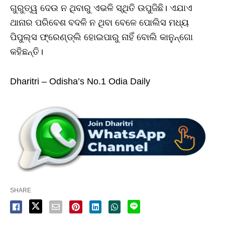
ଗୁରୁତ୍ୱ ଦେଉ ନ ଥିବାରୁ ଏଭଳି ସ୍ଥିତି ଉପୁଜିଛି। ଏଯାଏ
ଥାନାର ପରିବେଶ ବଦଳି ନ ଥିବା ବେଳେ ପୋଲିସ ମଧ୍ୟ
ପିପୁଲ୍ସ ଫ୍ରେଣ୍ଡ୍‌ଲି ହୋଇପାରୁ ନାହିଁ ବୋଲି କାନୁନ୍‌ଗୋ
କହିଛନ୍ତି।
Dharitri – Odisha’s No.1 Odia Daily
SHARE