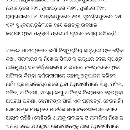
ନୟାଗଡ଼ରେ ୨୨୨, ନୂଆପଡ଼ାରେ ୩୭୨, ପୁରୀରେ ୮୧୯,
ରାୟଗଡ଼ାରେ ୮୫, ସମ୍ବଲପୁରରେ ୧୭୫, ସୁବର୍ଣ୍ଣପୁରରେ ୬୧୮
ଏବଂ ସୁନ୍ଦରଗଡ଼ଜିଲାରେ ୧୫୧ ଜଣଙ୍କୁ ଉଦ୍ଧାର
କରାଯାଇଥିବା ମନ୍ତ୍ରୀ ପ୍ରଭାତୀ ଗୃହରେ ତଥ୍ୟ ରଖିଛନ୍ତି।
ଏନେଇ ମାନବାଧିକାର କର୍ମୀ ବିଶ୍ୱପ୍ରିୟ କାନୁନ୍‌ଗୋଙ୍କ କହିବା
କଥା, ସରକାରଙ୍କ ନିଖୋଜ ପିଲାଙ୍କ ଉଦ୍ଧାର ନେଇ ସ୍ପଷ୍ଟ
ଆଭିମୁଖ୍ୟ ସହ ନିର୍ଦ୍ଦେଶନାମା ନ ରହିଲେ ତଳସ୍ତରରେ ଥିବା
ଅଫିସର କିମ୍ବା କର୍ମଚାରୀମାନେ ତାହାକୁ ଅନୁପାଳନ କରିବେ
ନାହିଁ। ପ୍ରଶାସନିକସ୍ତରରେ ଥିବା ଅଧିକାରୀମାନେ ଶିଶୁ, ମହିଳା,
ଦଳିତ, ଆଦିବାସୀ, ସଂଖ୍ୟାଲଘୁ ଆଦିଙ୍କ ବିରୋଧରେ ହେଉଥିବା
ଅପରାଧ ଘଟଣା, ସେମାନଙ୍କ ପାଇଁ ଏକ ପ୍ରସଙ୍ଗ ହେଉନାହିଁ।
ସେମାନଙ୍କ ମଧ୍ୟରେ ମାନବିକ ସମ୍ବେଦନଶୀଳତାର ଘୋର
ଅଭାବ ରହିଛି। ସେହିପରି ଥାନାକୁ ନାବାଳକ ଓ ନାବାଳିକା ନିଖୋଜ
ଏତଲା ନେଇ ଯାଉଥିବା ଲୋକମାନଙ୍କୁ ଥାନା ଅଧିକାରୀମାନେ