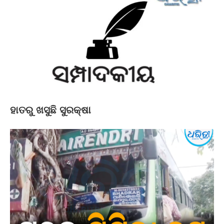
ହାତରୁ ଖସୁଛି ସୁରକ୍ଷା