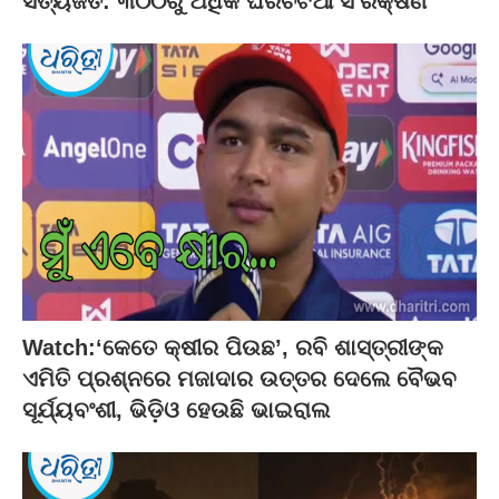
ସତ୍ୟଜିତ: ୩୦୦ରୁ ଅଧିକ ଘରଚଟିଆ ସଂରକ୍ଷଣ
Watch:‘କେତେ କ୍ଷୀର ପିଉଛ’, ରବି ଶାସ୍ତ୍ରୀଙ୍କ
ଏମିତି ପ୍ରଶ୍ନରେ ମଜାଦାର ଉତ୍ତର ଦେଲେ ବୈଭବ
ସୂର୍ଯ୍ୟବଂଶୀ, ଭିଡ଼ିଓ ହେଉଛି ଭାଇରାଲ