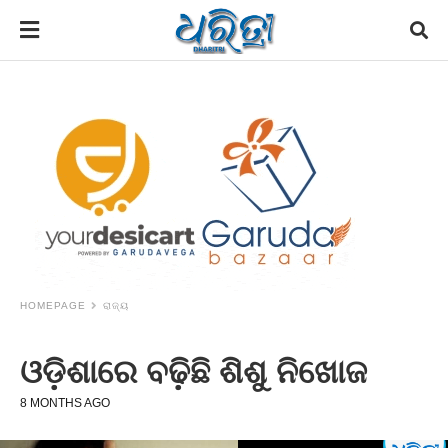
HOMEPAGE
ରାଜ୍ୟ
ଓଡ଼ିଶାରେ ବଢ଼ିଛି ଶିଶୁ ନିଖୋଜ
8 MONTHS AGO