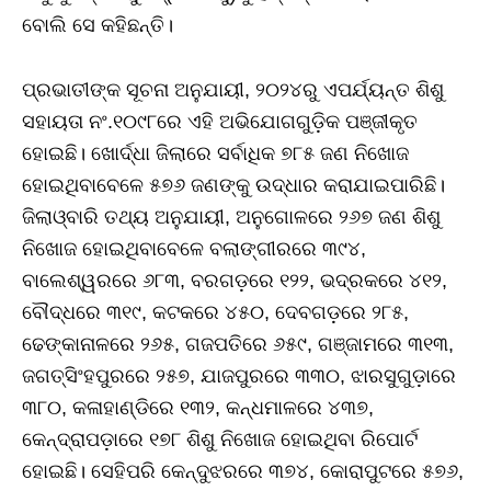
ବୋଲି ସେ କହିଛନ୍ତି।
ପ୍ରଭାତୀଙ୍କ ସୂଚନା ଅନୁଯାୟୀ, ୨୦୨୪ରୁ ଏପର୍ଯ୍ୟନ୍ତ ଶିଶୁ
ସହାୟତା ନଂ.୧୦୯୮ରେ ଏହି ଅଭିଯୋଗଗୁଡ଼ିକ ପଞ୍ଜୀକୃତ
ହୋଇଛି। ଖୋର୍ଦ୍ଧା ଜିଲାରେ ସର୍ବାଧିକ ୭୮୫ ଜଣ ନିଖୋଜ
ହୋଇଥିବାବେଳେ ୫୭୬ ଜଣଙ୍କୁ ଉଦ୍ଧାର କରାଯାଇପାରିଛି।
ଜିଲାଓ୍ବାରି ତଥ୍ୟ ଅନୁଯାୟୀ, ଅନୁଗୋଳରେ ୨୬୭ ଜଣ ଶିଶୁ
ନିଖୋଜ ହୋଇଥିବାବେଳେ ବଲାଙ୍ଗୀରରେ ୩୯୪,
ବାଲେଶ୍ୱରରେ ୬୮୩, ବରଗଡ଼ରେ ୧୨୨, ଭଦ୍ରକରେ ୪୧୨,
ବୌଦ୍ଧରେ ୩୧୯, କଟକରେ ୪୫୦, ଦେବଗଡ଼ରେ ୨୮୫,
ଢେଙ୍କାନାଳରେ ୨୬୫, ଗଜପତିରେ ୬୫୯, ଗଞ୍ଜାମରେ ୩୧୩,
ଜଗତ୍‌ସିଂହପୁରରେ ୨୫୭, ଯାଜପୁରରେ ୩୩୦, ଝାରସୁଗୁଡ଼ାରେ
୩୮୦, କଳାହାଣ୍ଡିରେ ୧୩୨, କନ୍ଧମାଳରେ ୪୩୭,
କେନ୍ଦ୍ରାପଡ଼ାରେ ୧୭୮ ଶିଶୁ ନିଖୋଜ ହୋଇଥିବା ରିପୋର୍ଟ
ହୋଇଛି। ସେହିପରି କେନ୍ଦୁଝରରେ ୩୭୪, କୋରାପୁଟରେ ୫୭୬,