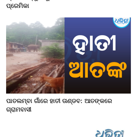
ପ୍ରେମିକା
ପାତଲମ୍ବା ଗାଁରେ ହାତୀ ତାଣ୍ଡବ: ଆତଙ୍କରେ
ଗ୍ରାମବାସୀ