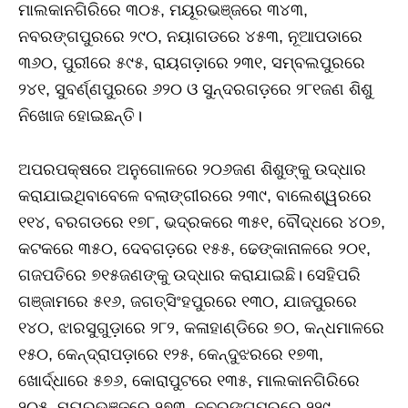
ମାଲକାନଗିରିରେ ୩୦୫, ମୟୂରଭଞ୍ଜରେ ୩୪୩,
ନବରଙ୍ଗପୁରରେ ୨୯୦, ନୟାଗଡରେ ୪୫୩, ନୂଆପଡାରେ
୩୬୦, ପୁରୀରେ ୫୯୫, ରାୟଗଡ଼ାରେ ୨୩୧, ସମ୍ବଲପୁରରେ
୨୪୧, ସୁବର୍ଣ୍ଣପୁରରେ ୬୨୦ ଓ ସୁନ୍ଦରଗଡ଼ରେ ୨୮୧ଜଣ ଶିଶୁ
ନିଖୋଜ ହୋଇଛନ୍ତି।
ଅପରପକ୍ଷରେ ଅନୁଗୋଳରେ ୨୦୬ଜଣ ଶିଶୁଙ୍କୁ ଉଦ୍ଧାର
କରାଯାଇଥିବାବେଳେ ବଲାଙ୍ଗୀରରେ ୨୩୯, ବାଲେଶ୍ୱରରେ
୧୧୪, ବରଗଡରେ ୧୭୮, ଭଦ୍ରକରେ ୩୫୧, ବୌଦ୍ଧରେ ୪୦୭,
କଟକରେ ୩୫୦, ଦେବଗଡ଼ରେ ୧୫୫, ଢେଙ୍କାନାଳରେ ୨୦୧,
ଗଜପତିରେ ୭୧୫ଜଣଙ୍କୁ ଉଦ୍ଧାର କରାଯାଇଛି। ସେହିପରି
ଗଞ୍ଜାମରେ ୫୧୬, ଜଗତ୍‌ସିଂହପୁରରେ ୧୩୦, ଯାଜପୁରରେ
୧୪୦, ଝାରସୁଗୁଡ଼ାରେ ୨୮୨, କଳାହାଣ୍ଡିରେ ୭୦, କନ୍ଧମାଳରେ
୧୫୦, କେନ୍ଦ୍ରାପଡ଼ାରେ ୧୨୫, କେନ୍ଦୁଝରରେ ୧୭୩,
ଖୋର୍ଦ୍ଧାରେ ୫୭୬, କୋରାପୁଟରେ ୧୩୫, ମାଲକାନଗିରିରେ
୨୦୫, ମୟୂରଭଞ୍ଜରେ ୨୭୩, ନବରଙ୍ଗପୁରରେ ୨୨୯,