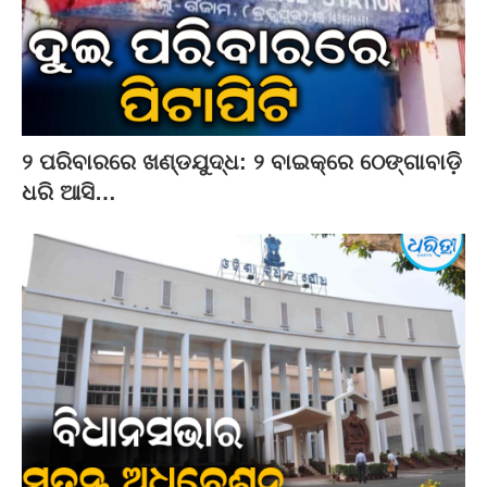
୨ ପରିବାରରେ ଖଣ୍ଡଯୁଦ୍ଧ: ୨ ବାଇକ୍‌ରେ ଠେଙ୍ଗାବାଡ଼ି
ଧରି ଆସି…