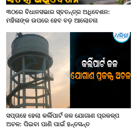
୩୦ରେ ବିଧାନସଭାର ସ୍ବତନ୍ତ୍ର ଅଧିବେଶନ:
ମହିଳାଙ୍କ ଉପରେ ହେବ ବଡ଼ ଆଲୋଚନା
ସପ୍ତାହେ ହେଲା କର୍ଲିପାର୍ଟ ଜଳ ଯୋଗାଣ ପ୍ରକଳ୍ପ
ଅଚଳ: ପିଇବା ପାଣି ପାଇଁ ହନ୍ତସନ୍ତ