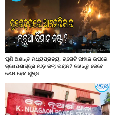
ପୁଣି ଅଶାନ୍ତ ମଧ୍ୟପ୍ରାଚ୍ୟ, ଚାରୋଟି ଜାହାଜ ଉପରେ
କ୍ଷେପଣାସ୍ତ୍ର ମାଡ଼ କଲା ଇରାନ? ଜାଣନ୍ତୁ କେବେ
ଶେଷ ହେବ ଯୁଦ୍ଧ