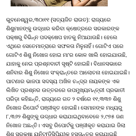
ଭୁବନେଶ୍ୱର,୩୦ା୧୧ (ସତ୍ୟଜିତ ରାଉତ): ରାଜ୍ୟରେ
ଶିଶୁମାନଙ୍କୁ ଉଦ୍ଧାର କରିବା କ୍ଷେତ୍ରରେ ସରକାରଙ୍କ
ପକ୍ଷରୁ ବିଭିନ୍ନ ପଦକ୍ଷେପ ହାତକୁ ନିଆଯାଉଛି। ହେଲେ
ଏଥିରେ ସେତେମାତ୍ରାରେ ସଫଳତା ମିଳୁନାହିଁ। ଗୋଟିଏ ପରେ
ଗୋଟିଏ ଶିଶୁ ନିଖୋଜ ହୋଇ ମା’ର କୋଳ ଖାଲି ହୋଇଯାଉଛି,
ଯାହାକୁ ନେଇ ପ୍ରଶ୍ନବାଚୀ ସୃଷ୍ଟି ହୋଇଛି। ବିଧାନସଭାରେ
ଶନିବାର ଶିଶୁ ନିଖୋଜ ସଂକ୍ରାନ୍ତରେ ଆଲୋଚନା ହୋଇଯାଇଛି।
ପାଟଣାର ଭାଜପା ସଦସ୍ୟ ଅଖିଳ ଚନ୍ଦ୍ର ନାୟକଙ୍କ ଏକ
ଲିଖିତ ପ୍ରଶ୍ନର ଉତ୍ତରରେ ଉପମୁଖ୍ୟମନ୍ତ୍ରୀ ପ୍ରଭାତୀ
ପରିଡ଼ା କହିଛନ୍ତି, ରାଜ୍ୟରେ ଗତ ୨ ବର୍ଷରେ ୧୧,୩୩୭ ଶିଶୁ
ନିଖୋଜ ରିପୋର୍ଟ ପଞ୍ଜୀକୃତ ହୋଇଛି। ସେମାନଙ୍କ ମଧ୍ୟରୁ
୮,୩୬୨ ଶିଶୁଙ୍କୁ ଉଦ୍ଧାର କରାଯାଇଥିବାବେଳେ ୨,୯୭୫ ଜଣ
ନିଖୋଜ ଅଛନ୍ତି। ଏସବୁ ରିପୋର୍ଟକୁ ପଞ୍ଜୀକୃତ କରାଯାଇ ଜିଲା
ଶିଶୁ ସୁରକ୍ଷା ୟୁନିଟ୍‌(ଡିସିପିୟୁ)କୁ ହସ୍ତାନ୍ତର କରାଯାଇଛି