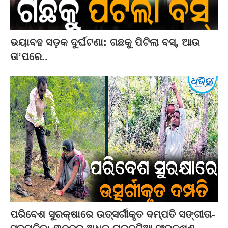
ଭୟାବହ ସଡ଼କ ଦୁର୍ଘଟଣା: ଗଛକୁ ପିଟିଲା ବସ୍‌, ଆଉ
ତା’ପରେ..
ପରିବେଶ ସୁରକ୍ଷାରେ ଉତ୍ସର୍ଗୀକୃତ ଦମ୍ପତି ସଙ୍ଗୀତା-