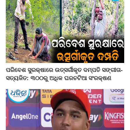
ପରିବେଶ ସୁରକ୍ଷାରେ ଉତ୍ସର୍ଗୀକୃତ ଦମ୍ପତି ସଙ୍ଗୀତା-
ସତ୍ୟଜିତ: ୩୦୦ରୁ ଅଧିକ ଘରଚଟିଆ ସଂରକ୍ଷଣ