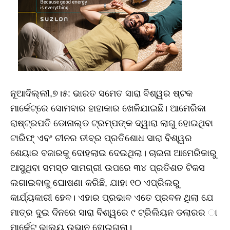
ନୂଆଦିଲ୍ଲୀ,୭।୫: ଭାରତ ସମେତ ସାରା ବିଶ୍ୱର ଷ୍ଟକ
ମାର୍କେଟ୍‌ରେ ସୋମବାର ହାହାକାର ଖେଳିଯାଇଛି। ଆମେରିକା
ରାଷ୍ଟ୍ରପତି ଡୋନାଲ୍ଡ ଟ୍ରମ୍ପଙ୍କ ଦ୍ୱାରା ଲାଗୁ ହୋଇଥିବା
ଟାରିଫ୍‌ ଏବଂ ଚୀନର ତୀବ୍ର ପ୍ରତିଶୋଧ ସାରା ବିଶ୍ୱର
ଶେୟାର ବଜାରକୁ ଦୋହଲାଇ ଦେଇଥିଲା। ଚାଇନା ଆମେରିକାରୁ
ଆସୁଥିବା ସମସ୍ତ ସାମଗ୍ରୀ ଉପରେ ୩୪ ପ୍ରତିଶତ ଟିକସ
ଲଗାଇବାକୁ ଘୋଷଣା କରିଛି, ଯାହା ୧୦ ଏପ୍ରିଲରୁ
କାର୍ଯ୍ୟକାରୀ ହେବ। ଏହାର ପ୍ରଭାବ ଏତେ ପ୍ରବଳ ଥିଲା ଯେ
ମାତ୍ର ଦୁଇ ଦିନରେ ସାରା ବିଶ୍ୱରେ ୯ ଟ୍ରିଲିୟନ ଡଲାରର ା
ମାର୍କେଟ୍‌ ଭାଲ୍ୟୁ ଉଭାନ ହୋଇଗଲା।