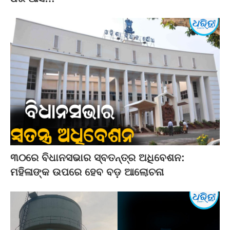
୩୦ରେ ବିଧାନସଭାର ସ୍ବତନ୍ତ୍ର ଅଧିବେଶନ:
ମହିଳାଙ୍କ ଉପରେ ହେବ ବଡ଼ ଆଲୋଚନା