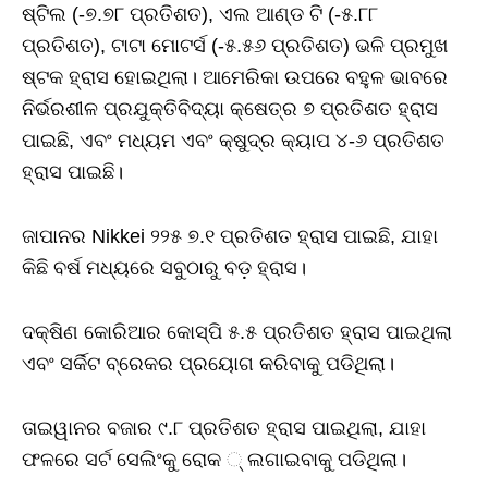
ଷ୍ଟିଲ (-୭.୭୮ ପ୍ରତିଶତ), ଏଲ ଆଣ୍ଡ ଟି (-୫.୮୮
ପ୍ରତିଶତ), ଟାଟା ମୋଟର୍ସ (-୫.୫୬ ପ୍ରତିଶତ) ଭଳି ପ୍ରମୁଖ
ଷ୍ଟକ ହ୍ରାସ ହୋଇଥିଲା। ଆମେରିକା ଉପରେ ବହୁଳ ଭାବରେ
ନିର୍ଭରଶୀଳ ପ୍ରଯୁକ୍ତିବିଦ୍ୟା କ୍ଷେତ୍ର ୭ ପ୍ରତିଶତ ହ୍ରାସ
ପାଇଛି, ଏବଂ ମଧ୍ୟମ ଏବଂ କ୍ଷୁଦ୍ର କ୍ୟାପ ୪-୬ ପ୍ରତିଶତ
ହ୍ରାସ ପାଇଛି।
ଜାପାନର Nikkei ୨୨୫ ୭.୧ ପ୍ରତିଶତ ହ୍ରାସ ପାଇଛି, ଯାହା
କିଛି ବର୍ଷ ମଧ୍ୟରେ ସବୁଠାରୁ ବଡ଼ ହ୍ରାସ।
ଦକ୍ଷିଣ କୋରିଆର କୋସ୍ପି ୫.୫ ପ୍ରତିଶତ ହ୍ରାସ ପାଇଥିଲା
ଏବଂ ସର୍କିଟ ବ୍ରେକର ପ୍ରୟୋଗ କରିବାକୁ ପଡିଥିଲା।
ତାଇୱାନର ବଜାର ୯.୮ ପ୍ରତିଶତ ହ୍ରାସ ପାଇଥିଲା, ଯାହା
ଫଳରେ ସର୍ଟ ସେଲିଂକୁ ରୋକ ୍‌ ଲଗାଇବାକୁ ପଡିଥିଲା।