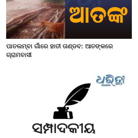
ପାତଲମ୍ବା ଗାଁରେ ହାତୀ ତାଣ୍ଡବ: ଆତଙ୍କରେ
ଗ୍ରାମବାସୀ