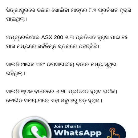
ସିଙ୍ଗାପୁରରେ ବଜାର ଖୋଲିବା ମାତ୍ରେ ୮.୫ ପ୍ରତିଶତ ହ୍ରାସ
ପାଇଥିଲା।
ଅଷ୍ଟ୍ରେଲିଆର ASX 200 ୬.୩ ପ୍ରତିଶତ ହ୍ରାସ ପାଇ ୧୫
ମାସ ମଧ୍ୟରେ ସର୍ବନିମ୍ନ ସ୍ତରରେ ପହଞ୍ଚିଛି।
ସାଉଦି ଆରବ ଏବଂ ଉପସାଗରୀୟ ବଜାର ମଧ୍ୟ ସ୍ଥିର
ରହିଥିଲା।
ସାଉଦି ଷ୍ଟକ ବଜାରରେ ୬.୭୮ ପ୍ରତିଶତ ହ୍ରାସ ଘଟିଛି।
କୋଭିଡ ସମୟ ପରେ ଏହା ସବୁଠାରୁ ବଡ଼ ହ୍ରାସ।