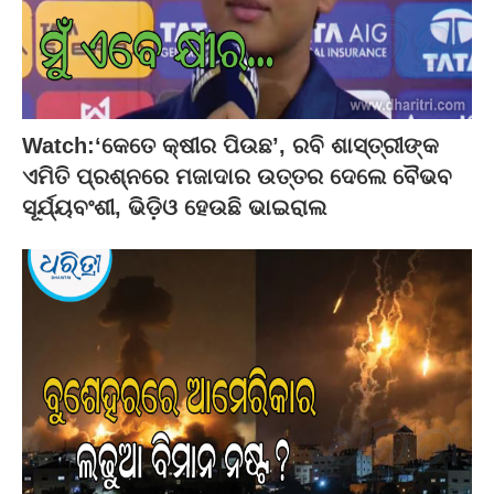
Watch:‘କେତେ କ୍ଷୀର ପିଉଛ’, ରବି ଶାସ୍ତ୍ରୀଙ୍କ
ଏମିତି ପ୍ରଶ୍ନରେ ମଜାଦାର ଉତ୍ତର ଦେଲେ ବୈଭବ
ସୂର୍ଯ୍ୟବଂଶୀ, ଭିଡ଼ିଓ ହେଉଛି ଭାଇରାଲ