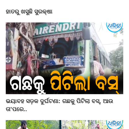
ହାତରୁ ଖସୁଛି ସୁରକ୍ଷା
ଭୟାବହ ସଡ଼କ ଦୁର୍ଘଟଣା: ଗଛକୁ ପିଟିଲା ବସ୍‌, ଆଉ
ତା’ପରେ..