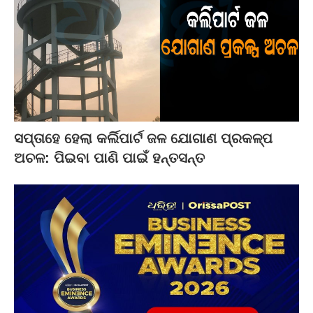
ସପ୍ତାହେ ହେଲା କର୍ଲିପାର୍ଟ ଜଳ ଯୋଗାଣ ପ୍ରକଳ୍ପ
ଅଚଳ: ପିଇବା ପାଣି ପାଇଁ ହନ୍ତସନ୍ତ