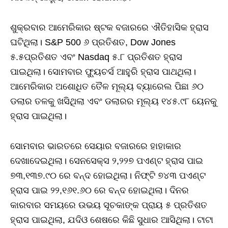
ଶୁକ୍ରବାର ଆମେରିକାର ଷ୍ଟକ ବଜାରରେ ଐତିହାସିକ ହ୍ରାସ
ଘଟିଥିଲା। S&P 500 ୬ ପ୍ରତିଶତ, Dow Jones
୫.୫ପ୍ରତିଶତ ଏବଂ Nasdaq ୫.୮ ପ୍ରତିଶତ ହ୍ରାସ
ପାଇଥିଲା। ସୋମବାର ଫ୍ୟୁଚର୍ସ ଆହୁରି ହ୍ରାସ ପାଥଥିଲା।
ଆମେରିକାର ଅଶୋଧିତ ତୈଳ ମୂଲ୍ୟ ବ୍ୟାରେଲ ପିଛା ୬୦
ଡଲାର ତଳକୁ ଖସିଥିଲା ଏବଂ ଡଲାରର ମୂଲ୍ୟ ୧୪୫.୯୮ ୟେନକୁ
ହ୍ରାସ ପାଇଥିଲା।
ସୋମବାର ଭାରତରେ ସେୟାର ବଜାରରେ ହାହାକାର
ଦେଖାଦେଇଥିଲା। ସେନସେକ୍ସ ୨,୨୨୭ ପଏଣ୍ଟ ହ୍ରାସ ପାଇ
୭୩,୧୩୭.୯୦ ରେ ବନ୍ଦ ହୋଇଥିଲା। ନିଫ୍ଟି ୭୪୩ ପଏଣ୍ଟ
ହ୍ରାସ ପାଇ ୨୨,୧୬୧.୬୦ ରେ ବନ୍ଦ ହୋଇଥିଲା। ଦିନର
କାରବାର ସମୟରେ ଉଭୟ ସୂଚକାଙ୍କ ପ୍ରାୟ ୫ ପ୍ରତିଶତ
ହ୍ରାସ ପାଇଥିଲା, ଯଦିଓ ଶେଷରେ କିଛି ସୁଧାର ଆସିଥିଲା। ଟାଟା