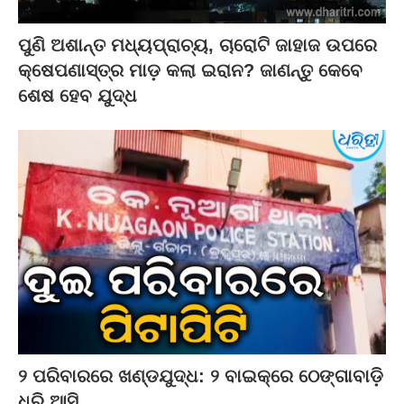
ପୁଣି ଅଶାନ୍ତ ମଧ୍ୟପ୍ରାଚ୍ୟ, ଚାରୋଟି ଜାହାଜ ଉପରେ
କ୍ଷେପଣାସ୍ତ୍ର ମାଡ଼ କଲା ଇରାନ? ଜାଣନ୍ତୁ କେବେ
ଶେଷ ହେବ ଯୁଦ୍ଧ
୨ ପରିବାରରେ ଖଣ୍ଡଯୁଦ୍ଧ: ୨ ବାଇକ୍‌ରେ ଠେଙ୍ଗାବାଡ଼ି
ଧରି ଆସି…