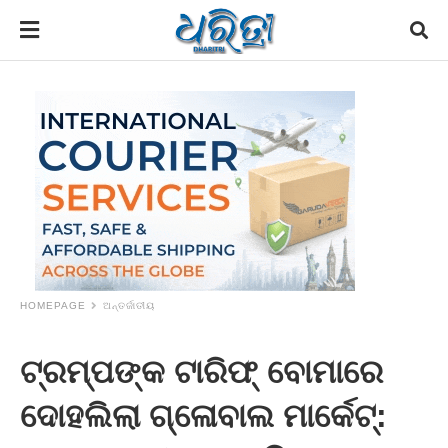
HOMEPAGE
ଅନ୍ତର୍ଜାତୀୟ
ଟ୍ରମ୍ପଙ୍କ ଟାରିଫ୍‌ ବୋମାରେ
ଦୋହଲିଲା ଗ୍ଳୋବାଲ ମାର୍କେଟ୍‌: