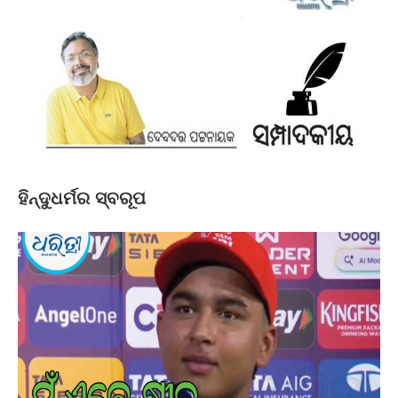
ହିନ୍ଦୁଧର୍ମର ସ୍ବରୂପ