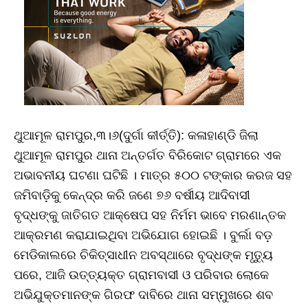
ଥୁଆମୂଳ ରାମପୁର,୩।୬(ଦୁର୍ଗା କୀର୍ତ୍ତି): କଳାହାଣ୍ଡି ଜିଲା
ଥୁଆମୂଳ ରାମପୁର ଥାନା ଅନ୍ତର୍ଗତ ବିରିକୋଟ ଗ୍ରାମରେ ଏକ
ଅଭାବନୀୟ ଘଟଣା ଘଟିଛି । ମାତ୍ର ୫୦୦ ଟଙ୍କାର କରଜ ସହ
ଜମିବାଡ଼ିକୁ କେନ୍ଦ୍ର କରି ଜଣେ ୭୬ ବର୍ଷୀୟ ଆଦିବାସୀ
ବୃଦ୍ଧଙ୍କୁ ଜାତିଗତ ଆକ୍ଷେପ ସହ ନିର୍ମମ ଭାବେ ମରଣାନ୍ତକ
ଆକ୍ରମଣ କରାଯାଇଥିବା ଅଭିଯୋଗ ହୋଇଛି । ବୁର୍ଲା ବଡ଼
ମେଡିକାଲରେ ଚିକିତ୍ସାଧୀନ ଅବସ୍ଥାରେ ବୃଦ୍ଧଙ୍କ ମୃତ୍ୟୁ
ପରେ, ଆଜି ଉତ୍ତ୍ୟକ୍ତ ଗ୍ରାମବାସୀ ଓ ପରିବାର ଲୋକେ
ଅଭିଯୁକ୍ତମାନଙ୍କ ଗିରଫ ଦାବିରେ ଥାନା ସମ୍ମୁଖରେ ଶବ