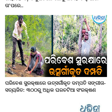
ତା’ପରେ..
ପରିବେଶ ସୁରକ୍ଷାରେ ଉତ୍ସର୍ଗୀକୃତ ଦମ୍ପତି ସଙ୍ଗୀତା-
ସତ୍ୟଜିତ: ୩୦୦ରୁ ଅଧିକ ଘରଚଟିଆ ସଂରକ୍ଷଣ