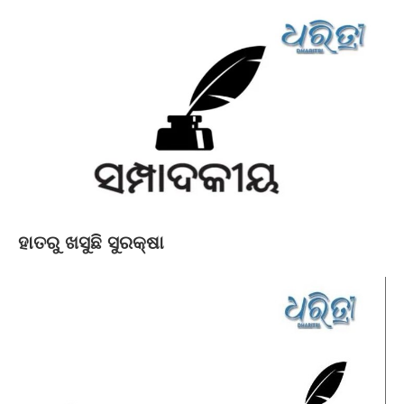
ହାତରୁ ଖସୁଛି ସୁରକ୍ଷା