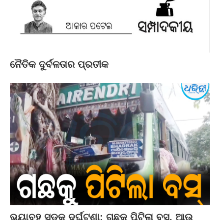
ନୈତିକ ଦୁର୍ବଳତାର ପ୍ରତୀକ
ଭୟାବହ ସଡ଼କ ଦୁର୍ଘଟଣା: ଗଛକୁ ପିଟିଲା ବସ୍‌, ଆଉ