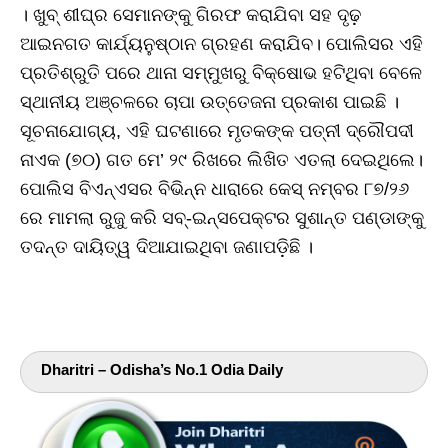
। ଖୁବ୍ ଶୀଘ୍ର ସେମାନଙ୍କୁ ଗିରଫ କରାଯିବା ସହ ଦୃଢ଼
ଆଇନଗତ କାର୍ଯ୍ୟନୁଷ୍ଠାନ ଗ୍ରହଣ କରାଯିବ। ପୋଲିସର ଏହି
ପ୍ରତିଶ୍ରୁତି ପରେ ଥାନା ସମ୍ମୁଖରୁ ବିକ୍ଷୋଭ ହଟିଥିବା ବେଳେ
ସ୍ଥାନୀୟ ଅଞ୍ଚଳରେ ଚାପା ଉତ୍ତେଜନା ପ୍ରକାଶ ପାଇଛି ।
ସୂଚନାଯୋଗ୍ୟ, ଏହି ଘଟଣାରେ ମୃତକଙ୍କ ପତ୍ନୀ ଦ୍ରୌପଦୀ
ନାଏକ (୭୦) ଗତ ମେ’ ୨୯ ରିଖରେ ଲିଖିତ ଏତଲା ଦେଇଥିଲେ।
ପୋଲିସ ବିଏନ୍ଏସର ବିଭିନ୍ନ ଧାରାରେ କେସ୍ ନମ୍ବର ୮୭/୨୬
ରେ ମାମଲା ରୁଜୁ କରି ସବ୍-ଇନ୍ସପେକ୍ଟର ସୁଶାନ୍ତ ପଣ୍ଡାଙ୍କୁ
ତଦନ୍ତ ଦାୟିତ୍ୱ ଦିଆଯାଇଥିବା ଜଣାପଡ଼ିଛି ।
Dharitri – Odisha’s No.1 Odia Daily