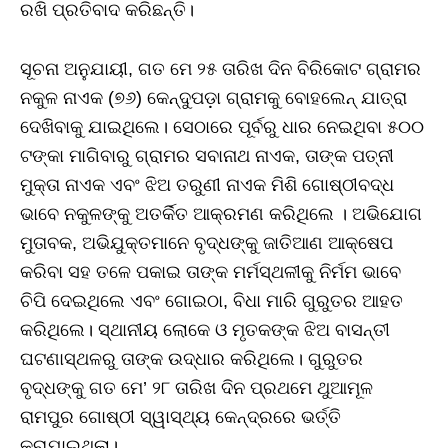
ରଖି ପ୍ରତିବାଦ କରିଛନ୍ତି।
ସୂଚନା ଅନୁଯାୟୀ, ଗତ ମେ ୨୫ ତାରିଖ ଦିନ ବିରିକୋଟ ଗ୍ରାମର
ନକୁଳ ନାଏକ (୭୬) କେନ୍ଦୁପଡ଼ା ଗ୍ରାମକୁ ବୋହଲେନ୍ ଯାତ୍ରା
ଦେଖିବାକୁ ଯାଇଥିଲେ। ସେଠାରେ ପୂର୍ବରୁ ଧାର ନେଇଥିବା ୫୦୦
ଟଙ୍କା ମାଗିବାରୁ ଗ୍ରାମର ସବାନାଥ ନାଏକ, ତାଙ୍କ ପତ୍ନୀ
ମୁକ୍ତା ନାଏକ ଏବଂ ଝିଅ ତରୁଣୀ ନାଏକ ମିଶି ଗୋଷ୍ଠୀବଦ୍ଧ
ଭାବେ ନକୁଳଙ୍କୁ ଅତର୍କିତ ଆକ୍ରମଣ କରିଥିଲେ । ଅଭିଯୋଗ
ମୁତାବକ, ଅଭିଯୁକ୍ତମାନେ ବୃଦ୍ଧଙ୍କୁ ଜାତିଆଣ ଆକ୍ଷେପ
କରିବା ସହ ତଳେ ପକାଇ ତାଙ୍କ ମର୍ମସ୍ଥଳୀକୁ ନିର୍ମମ ଭାବେ
ଚିପି ଦେଇଥିଲେ ଏବଂ ଗୋଇଠା, ବିଧା ମାରି ଗୁରୁତର ଆହତ
କରିଥିଲେ। ସ୍ଥାନୀୟ ଲୋକେ ଓ ମୃତକଙ୍କ ଝିଅ ବାସନ୍ତୀ
ଘଟଣାସ୍ଥଳରୁ ତାଙ୍କ ଉଦ୍ଧାର କରିଥିଲେ। ଗୁରୁତର
ବୃଦ୍ଧଙ୍କୁ ଗତ ମେ’ ୨୮ ତାରିଖ ଦିନ ପ୍ରଥମେ ଥୁଆମୂଳ
ରାମପୁର ଗୋଷ୍ଠୀ ସ୍ୱାସ୍ଥ୍ୟ କେନ୍ଦ୍ରରେ ଭର୍ତ୍ତି
କରାଯାଇଥିଲା।