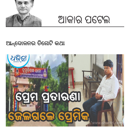
ଆନ୍ଦୋଳନର ତିନୋଟି କଥା