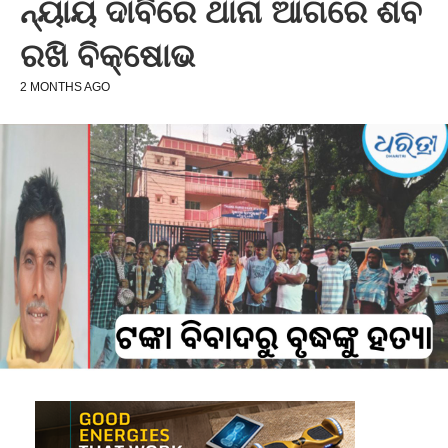
ନ୍ୟାୟ ଦାବିରେ ଥାନା ଆଗରେ ଶବ
ରଖି ବିକ୍ଷୋଭ
2 MONTHS AGO