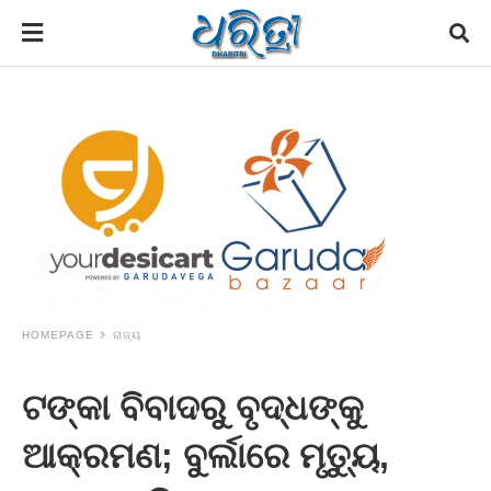
HOMEPAGE
ରାଜ୍ୟ
ଟଙ୍କା ବିବାଦରୁ ବୃଦ୍ଧଙ୍କୁ
ଆକ୍ରମଣ; ବୁର୍ଲାରେ ମୃତ୍ୟୁ,