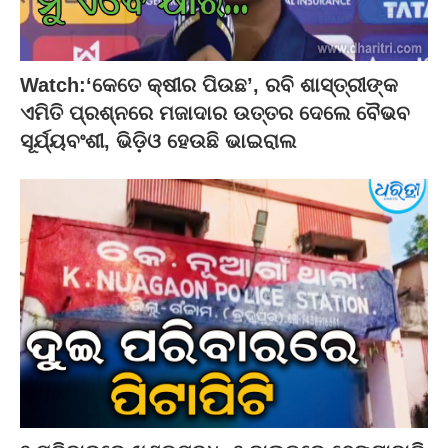
Watch:‘କେତେ କ୍ଷୀର ପିଉଛ’, ରବି ଶାସ୍ତ୍ରୀଙ୍କ
ଏମିତି ପ୍ରଶ୍ନରେ ମଜାଦାର ଉତ୍ତର ଦେଲେ ବୈଭବ
ସୂର୍ଯ୍ୟବଂଶୀ, ଭିଡ଼ିଓ ହେଉଛି ଭାଇରାଲ