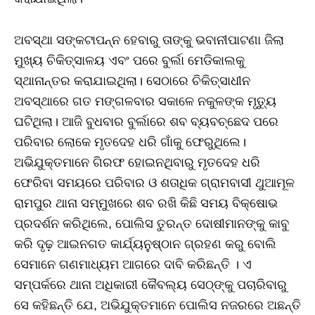
ଅବସ୍ଥା ସଙ୍କଟାପନ୍ନ ହେବାରୁ ତାଙ୍କୁ ଭବାନୀପାଟଣା ଜିଲା
ମୁଖ୍ୟ ଚିକିତ୍ସାଳୟ ଏବଂ ପରେ ବୁର୍ଲା ମେଡିକାଲକୁ
ସ୍ଥାନାନ୍ତର କରାଯାଇଥିଲା। ସେଠାରେ ଚିକିତ୍ସାଧୀନ
ଅବସ୍ଥାରେ ଗତ ମଙ୍ଗଳବାର ସକାଳେ ନକୁଳଙ୍କ ମୃତ୍ୟୁ
ଘଟିଥିଲା। ଆଜି ବୁଧବାର ବୁର୍ଲାରେ ଶବ ବ୍ୟବଚ୍ଛେଦ ପରେ
ପରିବାର ଲୋକେ ମୃତଦେହ ଧରି ଗାଁକୁ ଫେରୁଥିଲେ।
ଅଭିଯୁକ୍ତମାନେ ଗିରଫ ହୋଇନଥିବାରୁ ମୃତଦେହ ଧରି
ଫେରିବା ସମୟରେ ପରିବାର ଓ ଶତାଧିକ ଗ୍ରାମବାସୀ ଥୁଆମୂଳ
ରାମପୁର ଥାନା ସମ୍ମୁଖରେ ଶବ ରଖି କିଛି ସମୟ ବିକ୍ଷୋଭ
ପ୍ରଦର୍ଶନ କରିଥିଲେ, ପୋଲିସ ତୁରନ୍ତ ଦୋଷୀମାନଙ୍କୁ କାବୁ
କରି ଦୃଢ଼ ଆଇନଗତ କାର୍ଯ୍ୟନୁଷ୍ଠାନ ଗ୍ରହଣ କରୁ ବୋଲି
ସେମାନେ ଗଣମାଧ୍ୟମ ଆଗରେ ଦାବି କରିଛନ୍ତି । ଏ
ସମ୍ପର୍କରେ ଥାନା ଅଧିକାରୀ କୈବଲ୍ୟ ସେଠ୍‌ଙ୍କୁ ପଚାରିବାରୁ
ସେ କହିଛନ୍ତି ଯେ, ଅଭିଯୁକ୍ତମାନେ ପୋଲିସ ନଜରରେ ଅଛନ୍ତି