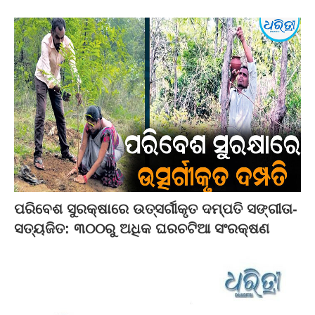
ପରିବେଶ ସୁରକ୍ଷାରେ ଉତ୍ସର୍ଗୀକୃତ ଦମ୍ପତି ସଙ୍ଗୀତା-
ସତ୍ୟଜିତ: ୩୦୦ରୁ ଅଧିକ ଘରଚଟିଆ ସଂରକ୍ଷଣ