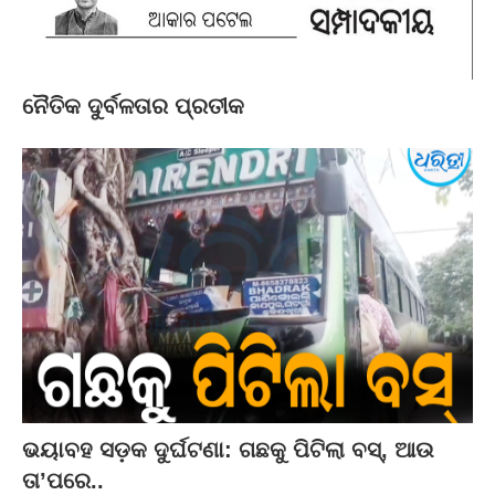
ନୈତିକ ଦୁର୍ବଳତାର ପ୍ରତୀକ
ଭୟାବହ ସଡ଼କ ଦୁର୍ଘଟଣା: ଗଛକୁ ପିଟିଲା ବସ୍‌, ଆଉ
ତା’ପରେ..