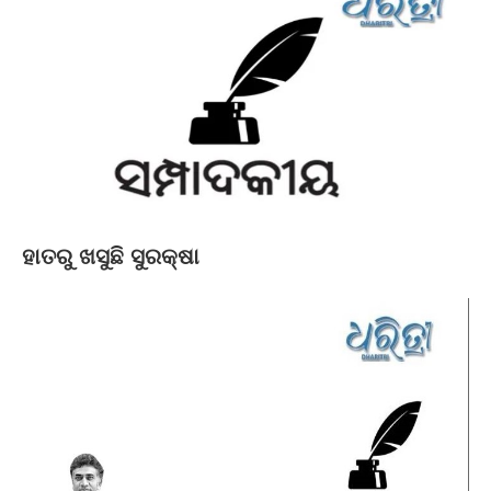
ହାତରୁ ଖସୁଛି ସୁରକ୍ଷା