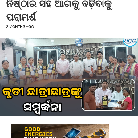
ନିଷ୍ଠାର ସହ ଆଗକୁ ବଢ଼ିବାକୁ
ପରାମର୍ଶ
2 MONTHS AGO