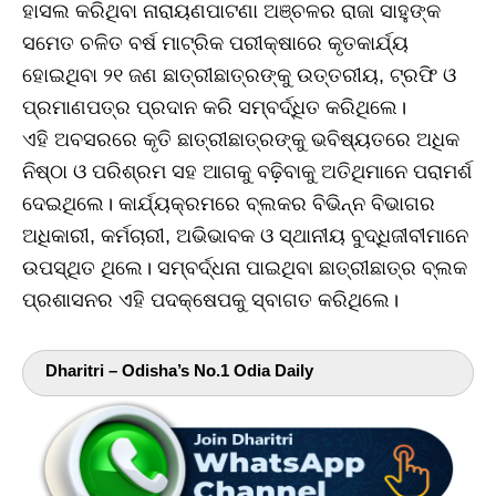
ହାସଲ କରିଥିବା ନାରାୟଣପାଟଣା ଅଞ୍ଚଳର ରାଜା ସାହୁଙ୍କ
ସମେତ ଚଳିତ ବର୍ଷ ମାଟ୍ରିକ ପରୀକ୍ଷାରେ କୃତକାର୍ଯ୍ୟ
ହୋଇଥିବା ୨୧ ଜଣ ଛାତ୍ରୀଛାତ୍ରଙ୍କୁ ଉତ୍ତରୀୟ, ଟ୍ରଫି ଓ
ପ୍ରମାଣପତ୍ର ପ୍ରଦାନ କରି ସମ୍ବର୍ଦ୍ଧିତ କରିଥିଲେ।
ଏହି ଅବସରରେ କୃତି ଛାତ୍ରୀଛାତ୍ରଙ୍କୁ ଭବିଷ୍ୟତରେ ଅଧିକ
ନିଷ୍ଠା ଓ ପରିଶ୍ରମ ସହ ଆଗକୁ ବଢ଼ିବାକୁ ଅତିଥିମାନେ ପରାମର୍ଶ
ଦେଇଥିଲେ। କାର୍ଯ୍ୟକ୍ରମରେ ବ୍ଲକର ବିଭିନ୍ନ ବିଭାଗର
ଅଧିକାରୀ, କର୍ମଚାରୀ, ଅଭିଭାବକ ଓ ସ୍ଥାନୀୟ ବୁଦ୍ଧିଜୀବୀମାନେ
ଉପସ୍ଥିତ ଥିଲେ। ସମ୍ବର୍ଦ୍ଧନା ପାଇଥିବା ଛାତ୍ରୀଛାତ୍ର ବ୍ଲକ
ପ୍ରଶାସନର ଏହି ପଦକ୍ଷେପକୁ ସ୍ବାଗତ କରିଥିଲେ।
Dharitri – Odisha’s No.1 Odia Daily