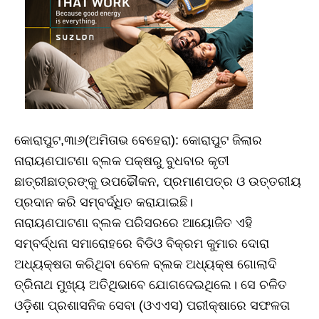
କୋରାପୁଟ,୩ା୬(ଅମିତାଭ ବେହେରା): କୋରାପୁଟ ଜିଲାର
ନାରାୟଣପାଟଣା ବ୍ଲକ ପକ୍ଷରୁ ବୁଧବାର କୃତୀ
ଛାତ୍ରୀଛାତ୍ରଙ୍କୁ ଉପଢୌକନ, ପ୍ରମାଣପତ୍ର ଓ ଉତ୍ତରୀୟ
ପ୍ରଦାନ କରି ସମ୍ବର୍ଦ୍ଧିତ କରାଯାଇଛି।
ନାରାୟଣପାଟଣା ବ୍ଲକ ପରିସରରେ ଆୟୋଜିତ ଏହି
ସମ୍ବର୍ଦ୍ଧନା ସମାରୋହରେ ବିଡିଓ ବିକ୍ରମ କୁମାର ଦୋରା
ଅଧ୍ୟକ୍ଷତା କରିଥିବା ବେଳେ ବ୍ଲକ ଅଧ୍ୟକ୍ଷ ଗୋଲାଦି
ତ୍ରିନାଥ ମୁଖ୍ୟ ଅତିଥିଭାବେ ଯୋଗଦେଇଥିଲେ। ସେ ଚଳିତ
ଓଡ଼ିଶା ପ୍ରଶାସନିକ ସେବା (ଓଏଏସ) ପରୀକ୍ଷାରେ ସଫଳତା