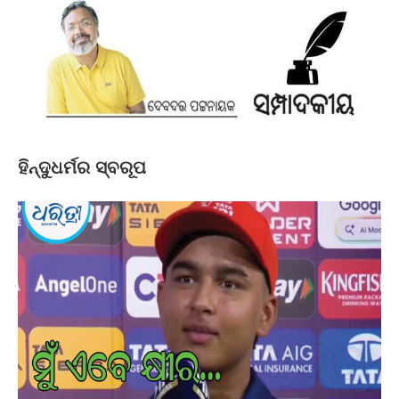
ହିନ୍ଦୁଧର୍ମର ସ୍ବରୂପ