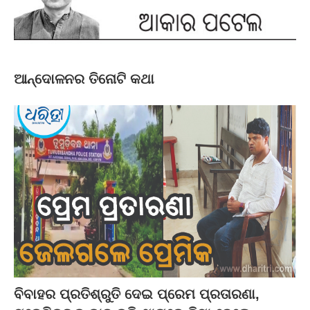
ଆନ୍ଦୋଳନର ତିନୋଟି କଥା
ବିବାହର ପ୍ରତିଶ୍ରୁତି ଦେଇ ପ୍ରେମ ପ୍ରତାରଣା,