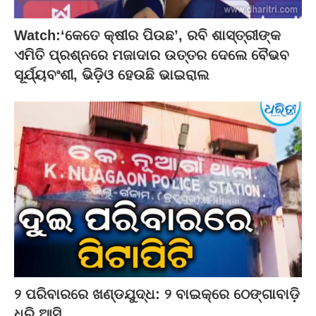
Watch:‘କେତେ କ୍ଷୀର ପିଉଛ’, ରବି ଶାସ୍ତ୍ରୀଙ୍କ
ଏମିତି ପ୍ରଶ୍ନରେ ମଜାଦାର ଉତ୍ତର ଦେଲେ ବୈଭବ
ସୂର୍ଯ୍ୟବଂଶୀ, ଭିଡ଼ିଓ ହେଉଛି ଭାଇରାଲ
୨ ପରିବାରରେ ଖଣ୍ଡଯୁଦ୍ଧ: ୨ ବାଇକ୍‌ରେ ଠେଙ୍ଗାବାଡ଼ି
ଧରି ଆସି…