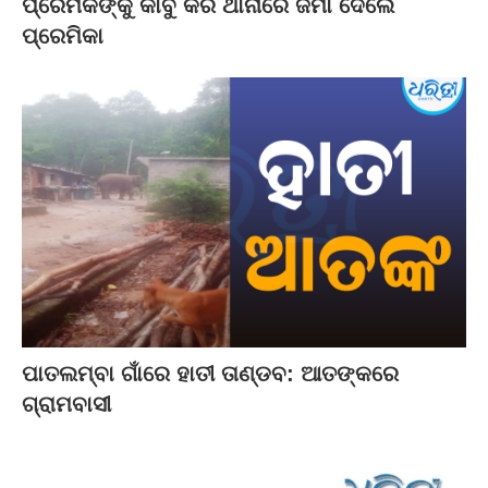
ପ୍ରେମିକଙ୍କୁ କାବୁ କରି ଥାନାରେ ଜିମା ଦେଲେ
ପ୍ରେମିକା
ପାତଲମ୍ବା ଗାଁରେ ହାତୀ ତାଣ୍ଡବ: ଆତଙ୍କରେ
ଗ୍ରାମବାସୀ