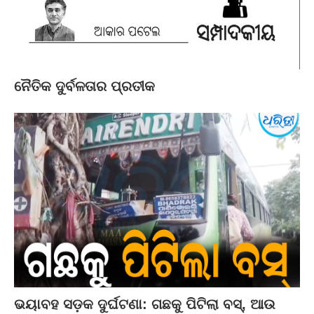
ନୈତିକ ଦୁର୍ବଳତାର ପ୍ରତୀକ
ଭୟାବହ ସଡ଼କ ଦୁର୍ଘଟଣା: ଗଛକୁ ପିଟିଲା ବସ୍‌, ଆଉ