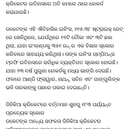
କ୍ରିକେଟର ଇତିହାସରେ ଅତି କମରେ ଥରେ ରେକର୍ଡ
କରାଯାଇଛି।
ଡକେଟଙ୍କ ଏହି ଐତିହାସିକ ଇନିଂସ, ୧୧୫.୩୮ ଷ୍ଟ୍ରାଇକ୍ ରେଟ୍
ରେ ଖେଳିଥିଲେ, ଯେଉଁଥିରେ ୧୭ଟି ଚୌକା ଏବଂ ୩ଟି ଛକା
ଥିଲା, ଯାହା ଇଂଲଣ୍ଡକୁ ୩୫୧ ରନ୍ ର ଏକ ବିଶାଳ ସ୍କୋର
କରିବାରେ ସାହାଯ୍ୟ କରିଥିଲା। ତାଙ୍କ ଇନିଂସ ଚାମ୍ପିଅନ୍ସ
ଟ୍ରଫି ଇତିହାସରେ ସର୍ବାଧିକ ବ୍ୟକ୍ତିଗତ ସ୍କୋର ହୋଇଛି।
ଯାହା ୨୩ ବର୍ଷ ପୁରୁଣା ରେକର୍ଡକୁ ମଧ୍ୟ ଭାଙ୍ଗି ଦେଇଛି।
ଫଳରେ ଆଣ୍ଡି ଫ୍ଲାୱାର, ନାଥନ୍, ସଚିନ ଏବଂ ଗାଙ୍ଗୁଲିଙ୍କ
ଭଳି ତାରକାଙ୍କୁ ପଛରେ ପକାଇ ଦେଇଛନ୍ତି।
ଦିନିକିଆ କ୍ରିକେଟରେ ବର୍ତ୍ତମାନ ଶୁନରୁ ୧୮୩ ପର୍ଯ୍ୟନ୍ତ
ପ୍ରତ୍ୟେକ ସ୍କୋର
ଡକେଟଙ୍କ ଅନନ୍ୟ ସଫଳତା ଦିନିକିଆ କ୍ରିକେଟର