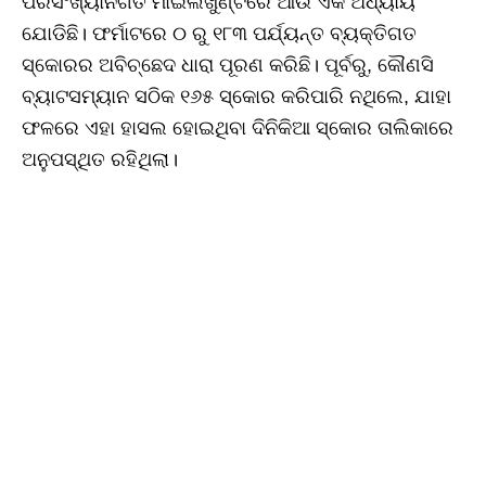
ପରିସଂଖ୍ୟାନଗତ ମାଇଲଖୁଣ୍ଟରେ ଆଉ ଏକ ଅଧ୍ୟାୟ
ଯୋଡିଛି। ଫର୍ମାଟରେ ୦ ରୁ ୧୮୩ ପର୍ଯ୍ୟନ୍ତ ବ୍ୟକ୍ତିଗତ
ସ୍କୋରର ଅବିଚ୍ଛେଦ ଧାରା ପୂରଣ କରିଛି। ପୂର୍ବରୁ, କୌଣସି
ବ୍ୟାଟସମ୍ୟାନ ସଠିକ ୧୬୫ ସ୍କୋର କରିପାରି ନଥିଲେ, ଯାହା
ଫଳରେ ଏହା ହାସଲ ହୋଇଥିବା ଦିନିକିଆ ସ୍କୋର ତାଲିକାରେ
ଅନୁପସ୍ଥିତ ରହିଥିଲା।