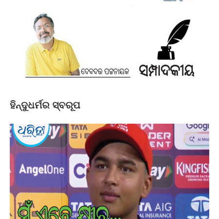
ହିନ୍ଦୁଧର୍ମର ସ୍ବରୂପ