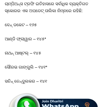
ଚାମ୍ପିଅନ୍ସ ଟ୍ରଫି ଇତିହାସରେ ସର୍ବାଧିକ ବ୍ୟକ୍ତିଗତ
ସ୍କୋରର ଏକ ଅପଡେଟ୍ ତାଲିକା ନିମ୍ନରେ ରହିଛି:
ବେନ୍ ଡକେଟ – ୧୬୫
ଆଣ୍ଡି ଫ୍ଲାୱାର – ୧୪୫*
ନାଥନ୍ ଆଷ୍ଟଲ୍ – ୧୪୫
ସୌରଭ ଗାଙ୍ଗୁଲି – ୧୪୧*
ସଚିନ୍ ତେନ୍ଦୁଲକର – ୧୪୧