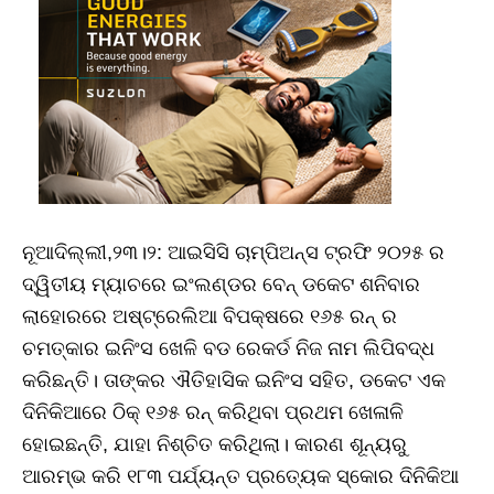
ନୂଆଦିଲ୍ଲୀ,୨୩।୨: ଆଇସିସି ଚାମ୍ପିଅନ୍ସ ଟ୍ରଫି ୨୦୨୫ ର
ଦ୍ୱିତୀୟ ମ୍ୟାଚରେ ଇଂଲଣ୍ଡର ବେନ୍ ଡକେଟ ଶନିବାର
ଲାହୋରରେ ଅଷ୍ଟ୍ରେଲିଆ ବିପକ୍ଷରେ ୧୬୫ ରନ୍ ର
ଚମତ୍କାର ଇନିଂସ ଖେଳି ବଡ ରେକର୍ଡ ନିଜ ନାମ ଲିପିବଦ୍ଧ
କରିଛନ୍ତି। ତାଙ୍କର ଐତିହାସିକ ଇନିଂସ ସହିତ, ଡକେଟ ଏକ
ଦିନିକିଆରେ ଠିକ୍ ୧୬୫ ରନ୍ କରିଥିବା ପ୍ରଥମ ଖେଳାଳି
ହୋଇଛନ୍ତି, ଯାହା ନିଶ୍ଚିତ କରିଥିଲା। ​​କାରଣ ଶୂନ୍ୟରୁ
ଆରମ୍ଭ କରି ୧୮୩ ପର୍ଯ୍ୟନ୍ତ ପ୍ରତ୍ୟେକ ସ୍କୋର ଦିନିକିଆ