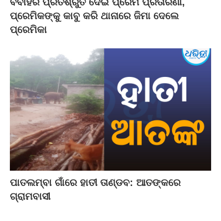
ବିବାହର ପ୍ରତିଶ୍ରୁତି ଦେଇ ପ୍ରେମ ପ୍ରତାରଣା,
ପ୍ରେମିକଙ୍କୁ କାବୁ କରି ଥାନାରେ ଜିମା ଦେଲେ
ପ୍ରେମିକା
ପାତଲମ୍ବା ଗାଁରେ ହାତୀ ତାଣ୍ଡବ: ଆତଙ୍କରେ
ଗ୍ରାମବାସୀ