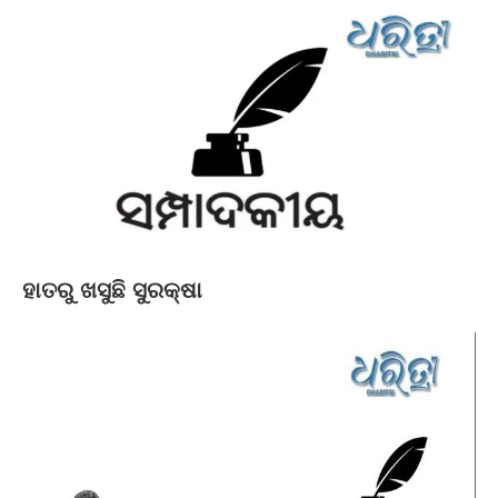
ହାତରୁ ଖସୁଛି ସୁରକ୍ଷା