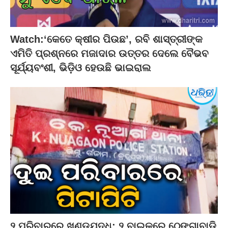
Watch:‘କେତେ କ୍ଷୀର ପିଉଛ’, ରବି ଶାସ୍ତ୍ରୀଙ୍କ
ଏମିତି ପ୍ରଶ୍ନରେ ମଜାଦାର ଉତ୍ତର ଦେଲେ ବୈଭବ
ସୂର୍ଯ୍ୟବଂଶୀ, ଭିଡ଼ିଓ ହେଉଛି ଭାଇରାଲ
୨ ପରିବାରରେ ଖଣ୍ଡଯୁଦ୍ଧ: ୨ ବାଇକ୍‌ରେ ଠେଙ୍ଗାବାଡ଼ି