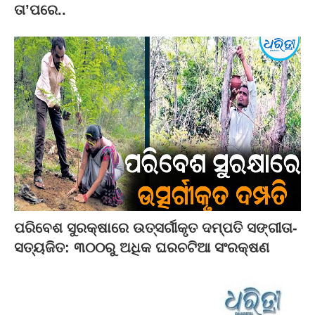
ତା’ପରେ..
ପରିବେଶ ସୁରକ୍ଷାରେ ଉତ୍ସର୍ଗୀକୃତ ଦମ୍ପତି ସଙ୍ଗୀତା-
ସତ୍ୟଜିତ: ୩୦୦ରୁ ଅଧିକ ଘରଚଟିଆ ସଂରକ୍ଷଣ