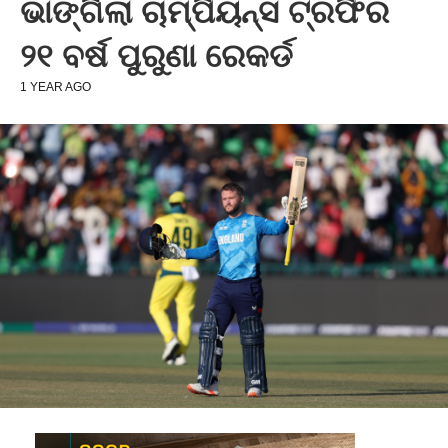
ଭାଙ୍ଗିଲା ଚାମ୍ପିୟନ୍ସ ଟ୍ରଫିର
୨୧ ବର୍ଷ ପୁରୁଣା ରେକର୍ଡ
1 YEAR AGO