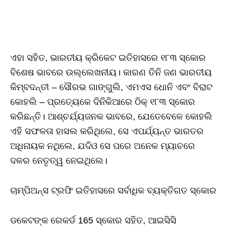
ଏହା ସହିତ, ଭାରତୀୟ କ୍ରିକେଟ ଇତିହାସରେ ୧୮୩ ସ୍କୋର
ବିଶେଷ ଭାବରେ ଉଲ୍ଲେଖନୀୟ। କାରଣ ତିନି ଜଣ ଭାରତୀୟ
କିମ୍ବଦନ୍ତୀ – ସୌରଭ ଗାଙ୍ଗୁଲି, ଏମଏସ ଧୋନି ଏବଂ ବିରାଟ
କୋହଲି – ପ୍ରତ୍ୟେକେ ଦିନିକିଆରେ ଠିକ୍ ୧୮୩ ସ୍କୋର
କରିଛନ୍ତି। ଆଶ୍ଚର୍ଯ୍ୟଜନକ ଭାବରେ, ଯେତେବେଳେ କୋହଲି
ଏହି ସଫଳତା ହାସଲ କରିଥିଲେ, ସେ ଏପର୍ଯ୍ୟନ୍ତ ଭାରତର
ଅଧିନାୟକ ନଥିଲେ, ଯଦିଓ ସେ ପରେ ଅନେକ ମ୍ୟାଚରେ
ଦଳର ନେତୃତ୍ୱ ନେଇଥିଲେ।
ଚାମ୍ପିଅନ୍ସ ଟ୍ରଫି ଇତିହାସରେ ସର୍ବାଧିକ ବ୍ୟକ୍ତିଗତ ସ୍କୋର
ଡକେଟଙ୍କ ରେକର୍ଡ 165 ସ୍କୋର ସହିତ, ଆଇସିସି