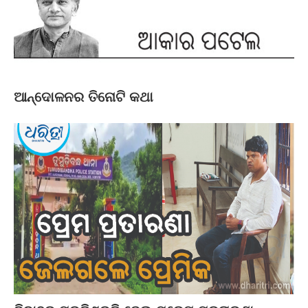
ଆନ୍ଦୋଳନର ତିନୋଟି କଥା