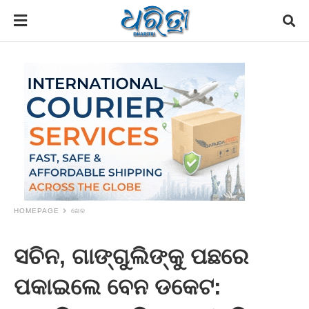
HOMEPAGE
ଖେଳ
ସଚିନ, ଗାଙ୍ଗୁଲିଙ୍କୁ ପଛରେ
ପକାଇଲେ ବେନ ଡକେଟ: