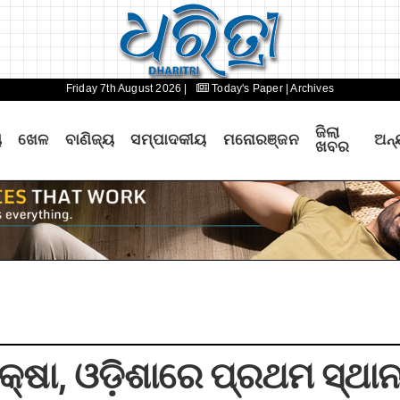
Friday 7th August 2026 |
Today's Paper
| Archives
ଜିଲା
ୟ
ଖେଳ
ବାଣିଜ୍ୟ
ସମ୍ପାଦକୀୟ
ମନୋରଞ୍ଜନ
ଅନ୍
ଖବର
କ୍ଷା, ଓଡ଼ିଶାରେ ପ୍ରଥମ ସ୍ଥ