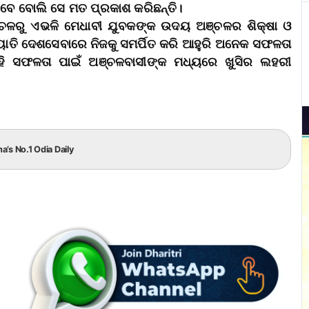
ବେ ବୋଲି ସେ ମତ ପ୍ରକାଶ କରିଛନ୍ତି।
ମାଞ୍ଚଳରୁ ଏଭଳି ମେଧାବୀ ଯୁବକଙ୍କ ଉଦୟ ଅଞ୍ଚଳର ଶିକ୍ଷା ଓ
ତି ଦେଶସେବାରେ ନିଜକୁ ସମର୍ପିତ କରି ଆହୁରି ଅନେକ ସଫଳତା
ଏହି ସଫଳତା ପାଇଁ ଅଞ୍ଚଳବାସୀଙ୍କ ମଧ୍ୟରେ ଖୁସିର ଲହରୀ
ha’s No.1 Odia Daily