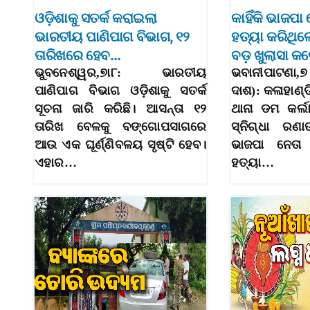
ଓଡ଼ିଶାକୁ ସତର୍କ କରାଇଲା
କାହିଁକି ଭାଜପା ନ
ଭାରତୀୟ ପାଣିପାଗ ବିଭାଗ, ୧୨
ହତ୍ୟା କରିଥିଲ
ତାରିଖରେ ହେବ…
ବଡ଼ ଖୁଲାସା 
ଭୁବନେଶ୍ୱର,୭ା୮: ଭାରତୀୟ
ଭବାନୀପାଟଣା,
ପାଣିପାଗ ବିଭାଗ ଓଡ଼ିଶାକୁ ସତର୍କ
ଦାଶ): କଳାହାଣ୍ଡ
ସୂଚନା ଜାରି କରିଛି। ଆସନ୍ତା ୧୨
ଥାନା ଡମ କର୍ଲ
ତାରିଖ ବେଳକୁ ବଙ୍ଗୋପସାଗରେ
ସ୍ନିଗ୍ଧା ରଣ
ଆଉ ଏକ ଘୂର୍ଣ୍ଣିବଳୟ ସୃଷ୍ଟି ହେବ।
ଭାଜପା ନେତା
ଏହାର…
ହତ୍ୟା…