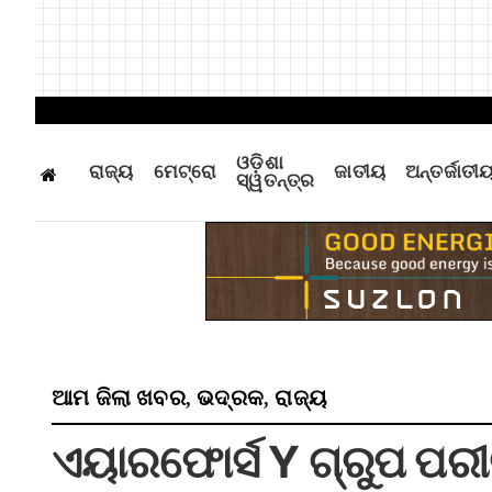
ଓଡ଼ିଶା
ରାଜ୍ୟ
ମେଟ୍ରୋ
ଜାତୀୟ
ଅନ୍ତର୍ଜାତୀ
ସ୍ୱତନ୍ତ୍ର
ଆମ ଜିଲା ଖବର
ଭଦ୍ରକ
ରାଜ୍ୟ
,
,
ଏୟାରଫୋର୍ସ Y ଗ୍ରୁପ ପରୀ