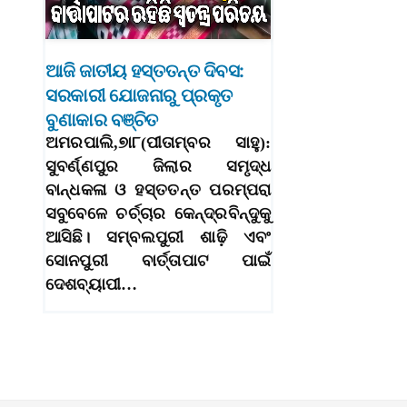
ଆଜି ଜାତୀୟ ହସ୍ତତନ୍ତ ଦିବସ:
ସରକାରୀ ଯୋଜନାରୁ ପ୍ରକୃତ
ବୁଣାକାର ବଞ୍ଚିତ
ଅମରପାଲି,୭ା୮(ପୀତାମ୍ବର ସାହୁ):
ସୁବର୍ଣ୍ଣପୁର ଜିଲାର ସମୃଦ୍ଧ
ବାନ୍ଧକଳା ଓ ହସ୍ତତନ୍ତ ପରମ୍ପରା
ସବୁବେଳେ ଚର୍ଚ୍ଚାର କେନ୍ଦ୍ରବିନ୍ଦୁକୁ
ଆସିଛି। ସମ୍ବଲପୁରୀ ଶାଢ଼ି ଏବଂ
ସୋନପୁରୀ ବାର୍ତ୍ତାପାଟ ପାଇଁ
ଦେଶବ୍ୟାପୀ…