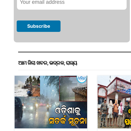
ଆମ ଜିଲା ଖବର
,
ଭଦ୍ରକ
,
ରାଜ୍ୟ