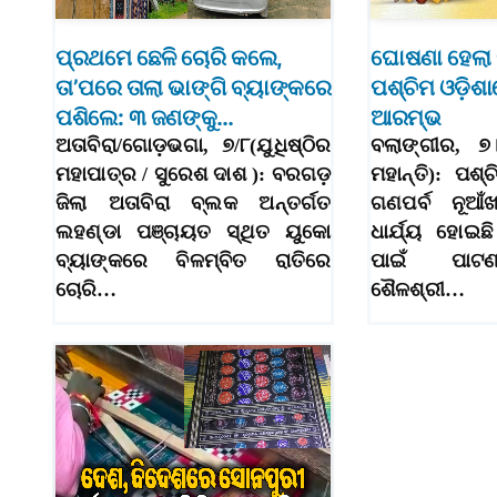
ପ୍ରଥମେ ଛେଳି ଚୋରି କଲେ,
ଘୋଷଣା ହେଲା 
ତା’ପରେ ତାଲା ଭାଙ୍ଗି ବ୍ୟାଙ୍କରେ
ପଶ୍ଚିମ ଓଡ଼ିଶ
ପଶିଲେ: ୩ ଜଣଙ୍କୁ…
ଆରମ୍ଭ
ଅତାବିରା/ଗୋଡ଼ଭଗା, ୭/୮(ଯୁଧିଷ୍ଠିର
ବଲାଙ୍ଗୀର, ୭
ମହାପାତ୍ର / ସୁରେଶ ଦାଶ ): ବରଗଡ଼
ମହାନ୍ତି): ପଶ୍
ଜିଲା ଅତାବିରା ବ୍ଲକ ଅନ୍ତର୍ଗତ
ଗଣପର୍ବ ନୂଆଁ
ଲହଣ୍ଡା ପଞ୍ଚାୟତ ସ୍ଥିତ ୟୁକୋ
ଧାର୍ଯ୍ୟ ହୋଇଛ
ବ୍ୟାଙ୍କରେ ବିଳମ୍ବିତ ରାତିରେ
ପାଇଁ ପାଟଣ
ଚୋରି…
ଶୈଳଶ୍ରୀ…