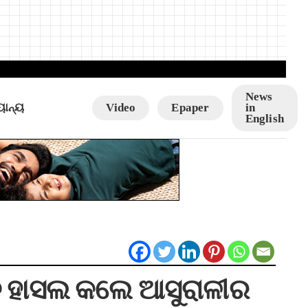
News
ୟାନ୍ୟ
Video
Epaper
in
English
ାନ ହାସଲ କଲେ ଆସୁରାଳୀର