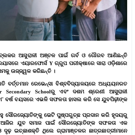
ଗର ବ୍ଲକର ଆସୁରାଳୀ ଅଞ୍ଚଳ ପାଇଁ ଗର୍ବ ଓ ଗୌରବ ଆଣିଛନ୍ତି
ରୟାସରେ ଏୟାରଫୋର୍ସ Y ଗ୍ରୁପ ପରୀକ୍ଷାରେ ସାରା ଓଡ଼ିଶାରେ
ମକୁ ଉଜ୍ଜ୍ୱଳ କରିଛନ୍ତି ।
ୋତି ବର୍ତ୍ତମାନ ରେଭେନ୍ସା ବିଶ୍ବବିଦ୍ୟାଳୟରେ ଅଧ୍ୟୟନରତ
er Secondary Schoolରୁ ଏବଂ ଦଶମ ଶ୍ରେଣୀ ଆସୁରାଳୀ
 ୧୮ ବର୍ଷ ବୟସରେ ଏଭଳି ସଫଳତା ହାସଲ କରି ସେ ଯୁବପିଢ଼ୀଙ୍କ
ୁ ସୌରଜ୍ୟୋତିଙ୍କୁ ଭେଟି ପୁଷ୍ପଗୁଚ୍ଛ ପ୍ରଦାନ କରି ହୃଦୟରୁ
ଯେ, ଆଜିର ଯୁବ ସମାଜ ପାଇଁ ସୌରଜ୍ୟୋତିଙ୍କ ସଫଳତା ଏକ
ୃଢ଼ ଇଚ୍ଛାଶକ୍ତି ଥିଲେ ଗ୍ରାମାଞ୍ଚଳର ଛାତ୍ରଛାତ୍ରୀମାନେ