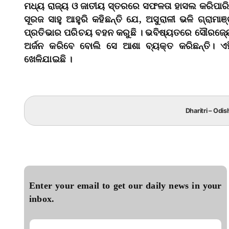
ମଧ୍ୟ ରାଜ୍ୟ ଓ ଜାତୀୟ ସ୍ତରରେ ସଫଳତା ହାସଲ କରିପାରି
ସୂରଜ ସାହୁ ଆହୁରି କହିଛନ୍ତି ଯେ, ଅସୁରାଳୀ ଭଳି ଗ୍ରା
ପ୍ରତିଭାର ପରିଚୟ ବହନ କରୁଛି । ଭବିଷ୍ୟତରେ ସୌରଜ୍ୟୋ
ଅର୍ଜନ କରିବେ ବୋଲି ସେ ଆଶା ବ୍ୟକ୍ତ କରିଛନ୍ତି। 
ଖେଳିଯାଇଛି ।
Dharitri – Odis
Enter your email to get our daily news in your
inbox.