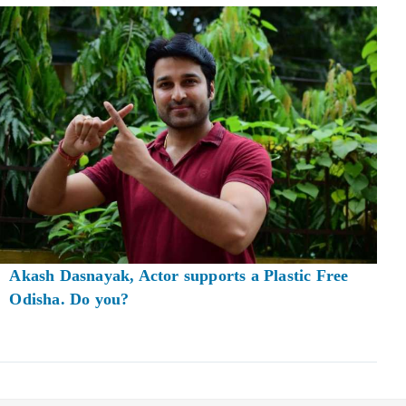
Akash Dasnayak, Actor supports a Plastic Free
Odisha. Do you?