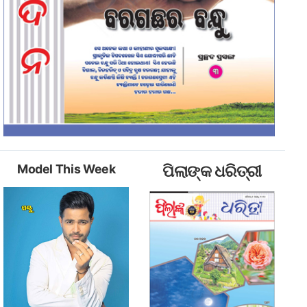
Model This Week
ପିଲାଙ୍କ ଧରିତ୍ରୀ