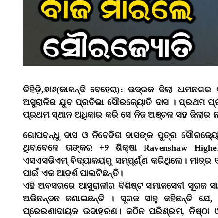
ତିହିଡ଼ି,୭ା୬(କାଳନ୍ଦି ବେହେରା): ଭଦ୍ରକ ଜିଲା ଧାମନ
ଅସୁରାଳିର ଯୁବ ପ୍ରତିଭା ସୌରଜ୍ୟୋତି ଦାସ । ପ୍ରଥମ ପ୍
ପ୍ରଥମ ସ୍ଥାନ ଅଧିକାର କରି ସେ ନିଜ ଅଞ୍ଚଳ ସହ ଜିଲାର ନା
ଗୋପବନ୍ଧୁ ଦାସ ଓ ନିବେଦିତା ଦାସଙ୍କ ପୁତ୍ର ସୌରଜ୍ୟ
ଥିବାବେଳେ ତାଙ୍କର +୨ ଶିକ୍ଷା Ravenshaw High
ଏସଏସଭିଏମ୍ ବିଦ୍ୟାଳୟରୁ ସମ୍ପୂର୍ଣ୍ଣ କରିଥିଲେ। ମାତ୍ର
ପାଇଁ ଏକ ଆଦର୍ଶ ପାଲଟିଛନ୍ତି।
ଏହି ଅବସରରେ ଆସୁରାଳୀର ବିଶିଷ୍ଟ ସମାଜସେବୀ ସୂରଜ ସାହ
ଅଭିନନ୍ଦନ ଜଣାଇଛନ୍ତି । ସୂରଜ ସାହୁ କହିଛନ୍ତି 
ପ୍ରେରଣାଦାୟକ ଉଦାହରଣ। କଠିନ ପରିଶ୍ରମ, ନିଷ୍ଠା ଓ ଦ