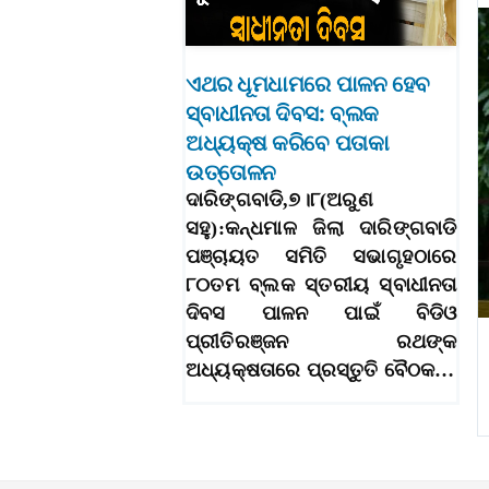
ଏଥର ଧୂମଧାମରେ ପାଳନ ହେବ
ସ୍ବାଧୀନତା ଦିବସ: ବ୍ଲକ
ଅଧ୍ୟକ୍ଷ କରିବେ ପତାକା
ଉତ୍ତୋଳନ
ଦାରିଙ୍ଗବାଡି,୭।୮(ଅରୁଣ
ସହୁ):କନ୍ଧମାଳ ଜିଲା ଦାରିଙ୍ଗବାଡି
ପଞ୍ଚାୟତ ସମିତି ସଭାଗୃହଠାରେ
୮୦ତମ ବ୍ଲକ ସ୍ତରୀୟ ସ୍ବାଧୀନତା
ଦିବସ ପାଳନ ପାଇଁ ବିଡିଓ
ପ୍ରୀତିରଞ୍ଜନ ରଥଙ୍କ
ଅଧ୍ୟକ୍ଷତାରେ ପ୍ରସ୍ତୁତି ବୈଠକ…