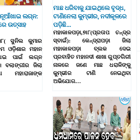
ମାଛ ଧରିବାକୁ ଯାଇଥିଲେ ବୃଦ୍ଧ,
ନୂଆଁଖାଇ ଲଗ୍ନ:
ଟାଣିନେଲା କୁମ୍ଭୀର, ନଦୀକୂଳରେ
ାରେ ଉତ୍ସାହ
ପଡ଼ିଛି…
ମହାକାଳପଡ଼ା,୭ା୮(ପ୍ରତାପ ଚନ୍ଦ୍ର
ସ୍ବାଇଁ): କେନ୍ଦ୍ରାପଡ଼ା ଜିଲା
।୮( ସୁନିଲ କୁମାର
ମହାକାଳପଡ଼ା ବ୍ଲକ ଦେଇ
ଚିମ ଓଡ଼ିଶାର ମହାନ
ପ୍ରବାହିତ ମହାନଦୀ ଶାଖା ଗୁପ୍ତଗିରୀ
ଖାଇ ପାଇଁ ଲଗ୍ନ
ନାଳରେ ଜଣେ ମାଛ ଧରାଳିଙ୍କୁ
ି। ବଲାଙ୍ଗୀର ଜିଲା
କୁମ୍ଭୀର ଟାଣି ନେଇଥିବା
ା ମହାରାଜାଙ୍କ
ଅଭିଯୋଗ…