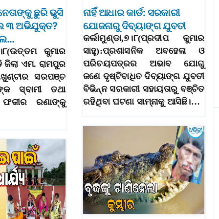
େତାଙ୍କୁ ଛୁରି ଭୁସି
ନାହିଁ ଆଧାର କାର୍ଡ: ସରକାରୀ
େ ୩ ଅଭିଯୁକ୍ତ?
ଯୋଜନାରୁ ଦିବ୍ୟାଙ୍ଗ ଯୁବତୀ
କଲେ…
କର୍ଲାମୁଣ୍ଡା,୭।୮(ପ୍ରଦୀପ କୁମାର
ସାହୁ):ପ୍ରଶାସନିକ ଅବହେଳା ଓ
୭।୮(ଉତ୍ତମ କୁମାର
ପରିଚୟପତ୍ରର ଅଭାବ ଯୋଗୁ
ି ଜିଲା ଏମ. ରାମପୁର
ଜଣେ ଦୃଷ୍ଟିବାଧିତ ଦିବ୍ୟାଙ୍ଗ ଯୁବତୀ
ାଖୁଣ୍ଟାର ସରପଞ୍ଚ
ବିଭିନ୍ନ ସରକାରୀ ସହାୟତାରୁ ବଞ୍ଚିତ
ାଙ୍କ ସ୍ବାମୀ ତଥା
ରହିଥିବା ଘଟଣା ସାମ୍ନାକୁ ଆସିଛି।…
 ଫକୀର ରଣାଙ୍କୁ