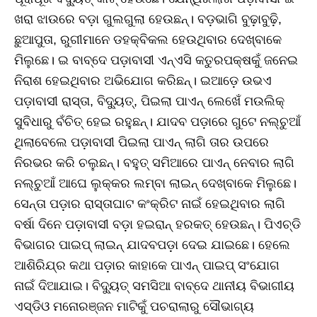
ଖରା ଝାଉରେ ବଡ଼ା ଗୁଲଗୁଲା ହେଉଛନ୍‌। ବଡ଼ଭାଗି ବୁଢ଼ାବୁଢ଼ି,
ଛୁଆପୁତା, ରୁଗୀମାନେ ଡହକ୍‌ବିକଲ ହେଉଥିବାର ଦେଖ୍‌ବାକେ
ମିଲୁଛେ। ଇ ବାବ୍‌ଦେ ପଡ଼ାବାସୀ ଏନ୍‌ଏସି କତୁରପକ୍ଷକୁଁ ଜନେଇ
ନିରାଶ ହେଇଥିବାର ଅଭିଯୋଗ କରିଛନ୍‌। ଇଆଡ଼େ ଉଭଏ
ପଡ଼ାବାସୀ ରାସ୍‌ତା, ବିଦ୍ୟୁତ୍‌, ପିଇଲା ପାଏନ୍‌ ଲେଖେଁ ମଉଲିକ୍‌
ସୁବିଧାରୁ ବଁଚିତ୍‌ ହେଇ ରହୁଛନ୍‌। ଯାଦବ ପଡ଼ାରେ ଗୁଟେ ନଲ୍‌ଚୁଆଁ
ଥିଲାବେଲେ ପଡ଼ାବାସୀ ପିଇଲା ପାଏନ୍‌ ଲାଗି ତାର ଉପରେ
ନିରଭର କରି ଚଲୁଛନ୍‌। ବହୁତ୍‌ ସମିଆରେ ପାଏନ୍‌ ନେବାର ଲାଗି
ନଲ୍‌ଚୁଆଁ ଆଘେ ଲୁକ୍‌କର ଲମ୍‌ବା ଲାଇନ୍‌ ଦେଖ୍‌ବାକେ ମିଲୁଛେ।
ସେନ୍‌ତା ପଡ଼ାର ରାସ୍‌ତାଘାଟ କଂକ୍ରିଟ ନାଇଁ ହେଇଥିବାର ଲାଗି
ବର୍ଷା ଦିନେ ପଡ଼ାବାସୀ ବଡ଼ା ହଇରାନ୍‌ ହରକତ୍‌ ହେଉଛନ୍‌। ପିଏଚ୍‌ଡି
ବିଭାଗର ପାଇପ୍‌ ଲାଇନ୍‌ ଯାଦବପଡ଼ା ଦେଇ ଯାଇଛେ। ହେଲେ
ଆଶିରିଯ୍‌ର କଥା ପଡ଼ାର କାହାକେ ପାଏନ୍‌ ପାଇପ୍‌ ସଂଯୋଗ
ନାଇଁ ଦିଆଯାଇ। ବିଦ୍ୟୁତ୍‌ ସମସିଆ ବାବ୍‌ଦେ ଥାନୀୟ ବିଭାଗୀୟ
ଏସ୍‌ଡିଓ ମନୋରଞ୍ଜନ ମାଟିକୁଁ ପଚରାଲାରୁ ସୌଭାଗ୍ୟ