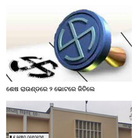
ଶେଷ ରାଉଣ୍ଡରେ ୨ ଭୋଟରେ ଜିତିଲେ