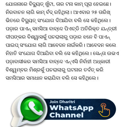
ଯୋଜନାରେ ବିଦ୍ୟୁତ୍‌ ଖୁଁଟା, ତାର ଟନା କାମ୍‌ ପୂରା ହେଇଛେ।
ନିରବାଚନ ଲାଗି କାମ୍‌ ବଁଦ୍‌ ରହିଥିଲା। ଆଏବାର ୨୫ ତାରିଖ୍‌
ଭିତରେ ବିଦ୍ୟୁତ୍‌ ସଂଯୋଗ ଦିଆଯିବା ବଲି ସେ କହିଥିଲେ।
ପଡ଼ାର ପାଏନ୍‌ ସମସିଆ ବାବ୍‌ଦେ ପିଏଚ୍‌ଡି ଅତିରିକ୍ତ ଯନ୍ତ୍ରୀ
ଦୀପଙ୍କର ବିଶ୍ୱାସକୁଁ ପଚରାଲାରୁ ପଡ଼ାର ଝନେ ବି ପାଏନ୍‌
ପାଇପ୍‌ ସଂଯୋଗ ଲାଗି ଆବେଦନ ନାଇଁକରି। ଆବେଦନ କଲେ
ନିହାତି ସଂଯୋଗ ଦିଆଯିବା ବଲି ସେ କହିଥିଲେ। ସେନ୍‌ତା ଉଭଏ
ପଡ଼ାବାସୀକର ସମସିଆ ବାବ୍‌ଦେ ଏନ୍‌ଏସି ନିର୍ବାହୀ ଅଧ୍‌କାରୀ
ବିଶ୍ୱମ୍ବର ମିଶ୍ରକୁଁ ପଚରାଲାରୁ ଘଟନାର ତଦଁତ୍‌ କରି
ସମସିଆର ସମାଧାନ କରାଯିବା ବଲି ସେ କହିଥିଲେ।