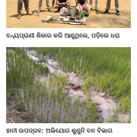
ବନ୍ୟପ୍ରାଣୀ ଶିକାର କରି ଆଣୁଥିଲେ, ପଡ଼ିଲେ ଧରା
ହାତୀ ଉପଦ୍ରବ: ଅଭିଯୋଗ ଶୁଣୁନି ବନ ବିଭାଗ