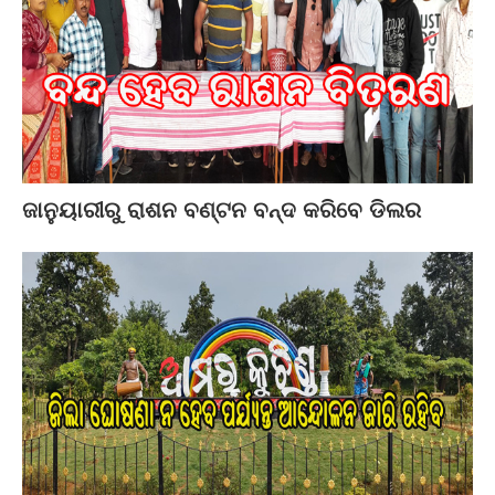
ଜାନୁୟାରୀରୁ ରାଶନ ବଣ୍ଟନ ବନ୍ଦ କରିବେ ଡିଲର