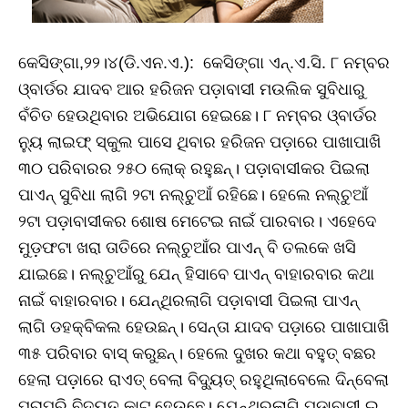
କେସିଙ୍ଗା,୨୨।୪(ଡି.ଏନ.ଏ.): କେସିଙ୍ଗା ଏନ୍‌.ଏ.ସି. ୮ ନମ୍ବର
ଓ୍ବାର୍ଡର ଯାଦବ ଆର ହରିଜନ ପଡ଼ାବାସୀ ମଉଲିକ ସୁବିଧାରୁ
ବଁଚିତ ହେଉଥିବାର ଅଭିଯୋଗ ହେଇଛେ। ୮ ନମ୍ବର ଓ୍ବାର୍ଡର
ନ୍ୟୁ ଲାଇଫ୍‌ ସ୍କୁଲ ପାସେ ଥିବାର ହରିଜନ ପଡ଼ାରେ ପାଖାପାଖି
୩୦ ପରିବାରର ୨୫୦ ଲୋକ୍‌ ରହୁଛନ୍‌। ପଡ଼ାବାସୀକର ପିଇଲା
ପାଏନ୍‌ ସୁବିଧା ଲାଗି ୨ଟା ନଲ୍‌ଚୁଆଁ ରହିଛେ। ହେଲେ ନଲ୍‌ଚୁଆଁ
୨ଟା ପଡ଼ାବାସୀକର ଶୋଷ ମେଟେଇ ନାଇଁ ପାରବାର। ଏହେଦେ
ମୁଡ଼ଫଟା ଖରା ତାତିରେ ନଲ୍‌ଚୁଆଁର ପାଏନ୍‌ ବି ତଲକେ ଖସି
ଯାଇଛେ। ନଲ୍‌ଚୁଆଁରୁ ଯେନ୍‌ ହିସାବେ ପାଏନ୍‌ ବାହାରବାର କଥା
ନାଇଁ ବାହାରବାର। ଯେନ୍‌ଥିରଲାଗି ପଡ଼ାବାସୀ ପିଇଲା ପାଏନ୍‌
ଲାଗି ଡହକ୍‌ବିକଲ ହେଉଛନ୍‌। ସେନ୍‌ତା ଯାଦବ ପଡ଼ାରେ ପାଖାପାଖି
୩୫ ପରିବାର ବାସ୍‌ କରୁଛନ୍‌। ହେଲେ ଦୁଖର କଥା ବହୁତ୍‌ ବଛର
ହେଲା ପଡ଼ାରେ ରାଏତ୍‌ ବେଲା ବିଦ୍ୟୁତ୍‌ ରହୁଥିଲାବେଲେ ଦିନ୍‌ବେଲା
ପୂରାପୂରି ବିଦ୍ୟୁତ୍‌ କାଟ୍‌ ହେଉଛେ। ଯେନ୍‌ଥିରଲାଗି ପଡ଼ାବାସୀ ଇ