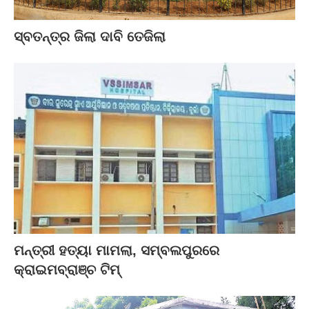
ସ୍ବତନ୍ତ୍ର ଜିଲା ଦାବି ତେଜିଲା
ମନ୍ତ୍ରୀ ହତ୍ୟା ମାମଲା, ସମ୍ବଲପୁରରେ
କ୍ରାଇମବ୍ରାଞ୍ଚ ଟିମ୍‌