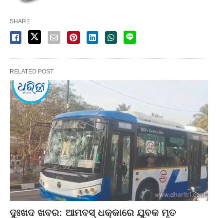
SHARE
RELATED POST
ଦୁଃଖଦ ଖବର: ଆମବସ୍‌ ଧକ୍କାରେ ଯୁବକ ମୃତ