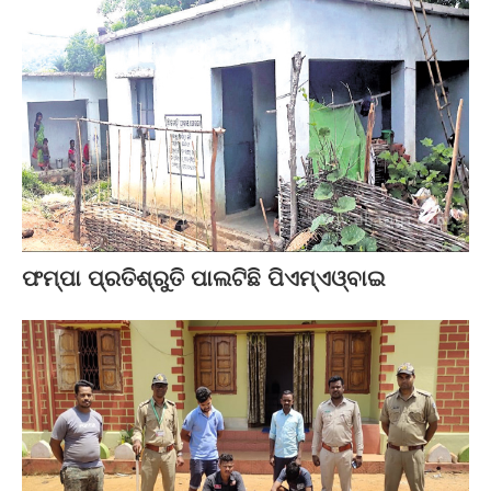
ଫମ୍ପା ପ୍ରତିଶ୍ରୁତି ପାଲଟିଛି ପିଏମ୍‌ଏଓ୍ବାଇ