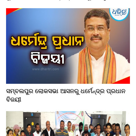
ସମ୍ବଲପୁର ଲୋକସଭା ଆସନରୁ ଧର୍ମେନ୍ଦ୍ର ପ୍ରଧାନ
ବିଜୟୀ