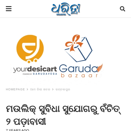
HOMEPAGE
ଆମ ଜିଲା ଖବର
ସମ୍ବଲପୁର
ମଉଲିକ୍‌ ସୁବିଧା ସୁଯୋଗରୁ ବଁଚିତ୍‌
୨ ପଡ଼ାବାସୀ
7 YEARS AGO