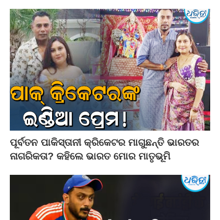
ପୂର୍ବତନ ପାକିସ୍ତାନୀ କ୍ରିକେଟର ମାଗୁଛନ୍ତି ଭାରତର
ନାଗରିକତା? କହିଲେ ଭାରତ ମୋର ମାତୃଭୂମି