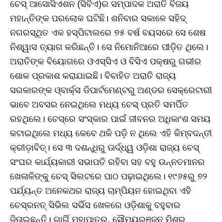
ଚେସ୍‌ ଆସୋସିଏଶନ (ସିବିଏ)ର ସମ୍ପାଦକ ଅରାତି ବିଜୟ
ମହାନ୍ତିଙ୍କ ପରଲୋକ ଘଟିଛି। ଶନିବାର ସକାଳେ ସହିଦ୍‌
ନଗରସ୍ଥିତ ଏକ ହସ୍ପିଟାଲରେ ୭୫ ବର୍ଷ ବୟସରେ ସେ ଶେଷ
ନିଶ୍ୱାସ ତ୍ୟାଗ କରିଛନ୍ତି। ସେ ନିମୋନିଆରେ ପୀଡ଼ିତ ଥିଲେ।
ଅରାତିଙ୍କ ବିୟୋଗରେ ଓଏସ୍‌ସିଏ ଓ ବିସିଏ ପକ୍ଷରୁ ଗଭୀର
ଶୋକ ପ୍ରକାଶ କରାଯାଇଛି। ବିବାହିତ ଅରାତି ରାଜ୍ୟ
ସରକାରଙ୍କ ଓ୍ବାର୍କ୍ସ ଡିପାର୍ଟମେଣ୍ଟରୁ ଅଣ୍ଡର ସେକ୍ରେଟାରୀ
ଭାବେ ଅବସର ନେଇଥିଲେ ମଧ୍ୟ ଚେସ୍‌ ପ୍ରତି ସମର୍ପିତ
ରହଥିଲେ। ଚେସ୍‌ରେ ସଂସ୍କାର ପାଇଁ ଜୀବନର ଅଧିକାଂଶ ସମୟ
କଟାଇଥିଲେ ମଧ୍ୟ କେବେ ଥକି ପଡ଼ି ନ ଥିଲେ ଏହି କିମ୍ବଦନ୍ତୀ
କ୍ରୀଡ଼ାବିତ୍‌। ସେ ୩ ଦଶନ୍ଧିରୁ ଊର୍ଦ୍ଧ୍ୱ ଓଡ଼ିଶା ରାଜ୍ୟ ଚେସ୍‌
ସଂଘର କାର୍ଯ୍ୟକାରୀ ସଭାପତି ରହିବା ସହ ବହୁ ଉନ୍ନତମାନର
ଖେଳାଳିଙ୍କୁ ଚେସ୍‌ ସିଲଟରେ ପାଠ ପଢ଼ାଇଥିଲେ। ୧୯୬୫ରୁ ୭୨
ପର୍ଯ୍ୟନ୍ତ ଅନେକଥର ରାଜ୍ୟ ଚାମ୍ପିୟନ ହୋଇଥିବା ଏହି
ଚେସ୍‌ରନତ୍ ସିଭିଲ ସର୍ଭିସ ଖେଳରେ ଓଡ଼ିଶାକୁ ବହୁବାର
ଜିତାଇଛନ୍ତି। ଗାର୍ଗି ମହାପାତ୍ର, ସୌମ୍ୟରଞ୍ଜନ ମିଶ୍ର