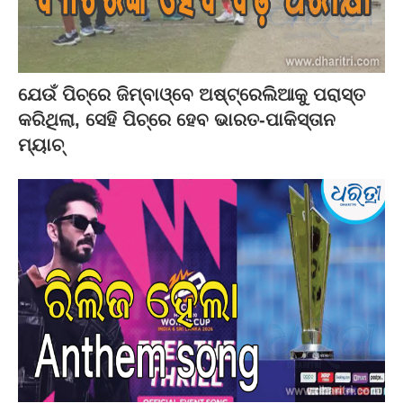
ଯେଉଁ ପିଚ୍‌ରେ ଜିମ୍ବାଓ୍ବେ ଅଷ୍ଟ୍ରେଲିଆକୁ ପରାସ୍ତ
କରିଥିଲା, ସେହି ପିଚ୍‌ରେ ହେବ ଭାରତ-ପାକିସ୍ତାନ
ମ୍ୟାଚ୍‌