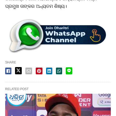
ପ୍ରମୁଖ ତାଙ୍କର ଅନ୍ୟତମ ଶିଷ୍ୟ।
SHARE
RELATED POST