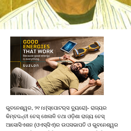
ଭୁବନେଶ୍ୱର, ୨୧।୪(ସ୍ପୋଟର୍‌ସ ବ୍ୟୁରୋ)- ରାଜ୍ୟର
କିମ୍ବଦନ୍ତୀ ଚେସ୍‌ ଖେଳାଳି ତଥା ଓଡ଼ିଶା ରାଜ୍ୟ ଚେସ୍‌
ଆସୋସିଏଶନ (ଓଏସ୍‌ସିଏ)ର ଉପସଭାପତି ଓ ଭୁବନେଶ୍ୱର