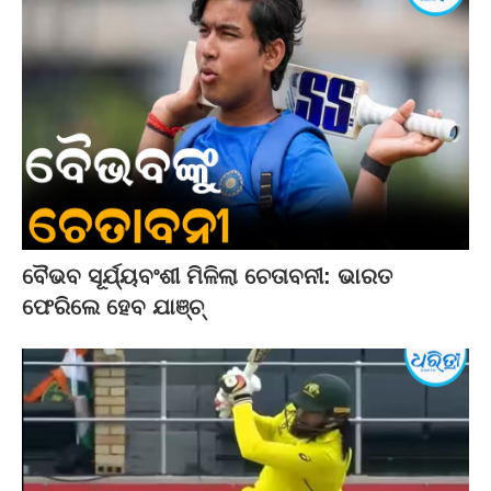
ବୈଭବ ସୂର୍ଯ୍ୟବଂଶୀ ମିଳିଲା ଚେତାବନୀ: ଭାରତ
ଫେରିଲେ ହେବ ଯାଞ୍ଚ୍‌