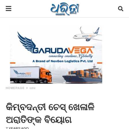
HOMEPAGE
ଖେଳ
କିମ୍ବଦନ୍ତୀ ଚେସ୍‌ ଖେଳାଳି
ଅରାତିଙ୍କ ବିୟୋଗ
7 YEARS AGO