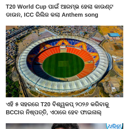
T20 World Cup ପାଇଁ ଆରମ୍ଭ ହେଲା କାଉଣ୍ଟ
ଡାଉନ, ICC ରିଲିଜ କଲା Anthem song
ଏହି ୫ ସହରରେ T20 ବିଶ୍ୱକପ୍ ୨୦୨୬ କରିବାକୁ
BCCIର ନିଷ୍ପତ୍ତି, ଏଠାରେ ହେବ ଫାଇନାଲ୍