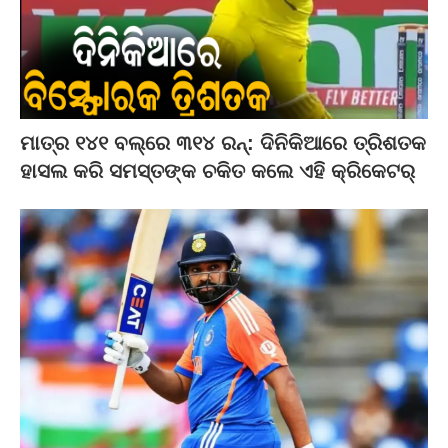
ମାତ୍ର ୧୪୧ ବଲ୍‌ରେ ୩୧୪ ରନ୍‌: ଦିନିକିଆରେ ତ୍ରିଶତକ
ହାସଲ କରି ସମସ୍ତଙ୍କ ଚକିତ କଲେ ଏହି କ୍ରିକେଟର୍‌