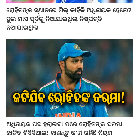
ରୋହିତଙ୍କ ସ୍ଥାନରେ ଗିଲ୍ କାହିଁକି ଅଧିନାୟକ ହେଲେ?
ଦୁଇ ମାସ ପୂର୍ବରୁ ନିଆଯାଇଥିଲା ନିଷ୍ପତ୍ତି
ନିଆଯାଇଥିଲା
ଅଧିନାୟକ ପଦ ହରାଇବା ପରେ ରୋହିତଙ୍କ ଦରମା
କାଟିବ ବିସିସିଆଇ! ଜାଣନ୍ତୁ କ’ଣ ରହିଛି ନିୟମ