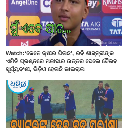
Watch:‘କେତେ କ୍ଷୀର ପିଉଛ’, ରବି ଶାସ୍ତ୍ରୀଙ୍କ
ଏମିତି ପ୍ରଶ୍ନରେ ମଜାଦାର ଉତ୍ତର ଦେଲେ ବୈଭବ
ସୂର୍ଯ୍ୟବଂଶୀ, ଭିଡ଼ିଓ ହେଉଛି ଭାଇରାଲ