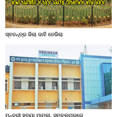
ସ୍ବତନ୍ତ୍ର ଜିଲା ଦାବି ତେଜିଲା
ମନ୍ତ୍ରୀ ହତ୍ୟା ମାମଲା, ସମ୍ବଲପୁରରେ