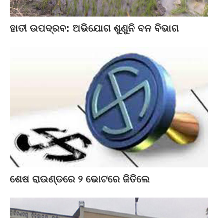
ହାତୀ ଉପଦ୍ରବ: ଅଭିଯୋଗ ଶୁଣୁନି ବନ ବିଭାଗ
ଶେଷ ରାଉଣ୍ଡରେ ୨ ଭୋଟରେ ଜିତିଲେ