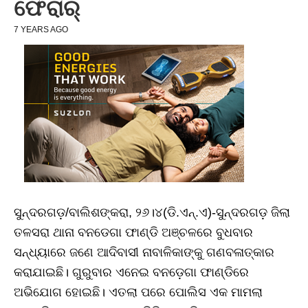
ଫେରାର୍‌
7 YEARS AGO
ସୁନ୍ଦରଗଡ଼/ବାଲିଶଙ୍କରା, ୨୬।୪(ଡି.ଏନ୍‌.ଏ)-ସୁନ୍ଦରଗଡ଼ ଜିଲା
ତଳସରା ଥାନା ବନଡେଗା ଫାଣ୍ଡି ଅଞ୍ଚଳରେ ବୁଧବାର
ସନ୍ଧ୍ୟାରେ ଜଣେ ଆଦିବାସୀ ନାବାଳିକାଙ୍କୁ ଗଣବଳାତ୍କାର
କରାଯାଇଛି। ଗୁରୁବାର ଏନେଇ ବନଡ଼େଗା ଫାଣ୍ଡିରେ
ଅଭିଯୋଗ ହୋଇଛି। ଏତଲା ପରେ ପୋଲିସ ଏକ ମାମଲା