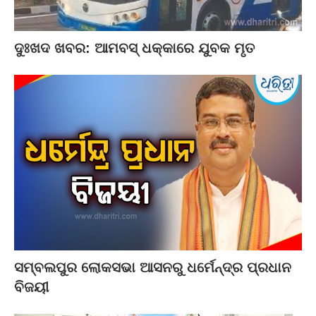
ଦୁଃଖଦ ଖବର: ଆମବସ୍‌ ଧକ୍କାରେ ଯୁବକ ମୃତ
ସମ୍ବଲପୁର ଲୋକସଭା ଆସନରୁ ଧର୍ମେନ୍ଦ୍ର ପ୍ରଧାନ
ବିଜୟୀ