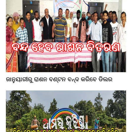
ଜାନୁୟାରୀରୁ ରାଶନ ବଣ୍ଟନ ବନ୍ଦ କରିବେ ଡିଲର