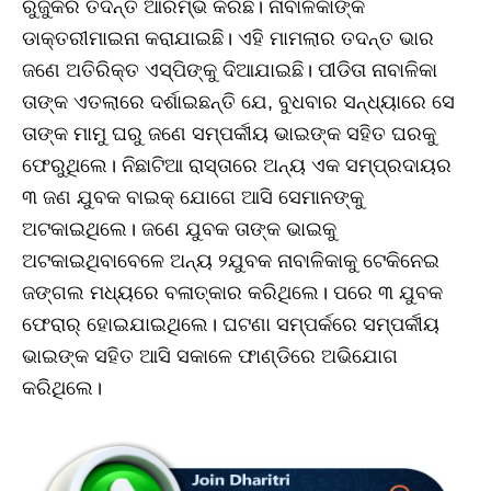
ରୁଜୁକରି ତଦନ୍ତ ଆରମ୍ଭ କରିଛି। ନାବାଳିକାଙ୍କ
ଡାକ୍ତରୀମାଇନା କରାଯାଇଛି। ଏହି ମାମଲାର ତଦନ୍ତ ଭାର
ଜଣେ ଅତିରିକ୍ତ ଏସ୍‌ପିଙ୍କୁ ଦିଆଯାଇଛି। ପୀଡିତା ନାବାଳିକା
ତାଙ୍କ ଏତଲାରେ ଦର୍ଶାଇଛନ୍ତି ଯେ, ବୁଧବାର ସନ୍ଧ୍ୟାରେ ସେ
ତାଙ୍କ ମାମୁ ଘରୁ ଜଣେ ସମ୍ପର୍କୀୟ ଭାଇଙ୍କ ସହିତ ଘରକୁ
ଫେରୁଥିଲେ। ନିଛାଟିଆ ରାସ୍ତାରେ ଅନ୍ୟ ଏକ ସମ୍ପ୍ରଦାୟର
୩ ଜଣ ଯୁବକ ବାଇକ୍‌ ଯୋଗେ ଆସି ସେମାନଙ୍କୁ
ଅଟକାଇଥିଲେ। ଜଣେ ଯୁବକ ତାଙ୍କ ଭାଇକୁ
ଅଟକାଇଥିବାବେଳେ ଅନ୍ୟ ୨ଯୁବକ ନାବାଳିକାକୁ ଟେକିନେଇ
ଜଙ୍ଗଲ ମଧ୍ୟରେ ବଳାତ୍କାର କରିଥିଲେ। ପରେ ୩ ଯୁବକ
ଫେରାର୍‌ ହୋଇଯାଇଥିଲେ। ଘଟଣା ସମ୍ପର୍କରେ ସମ୍ପର୍କୀୟ
ଭାଇଙ୍କ ସହିତ ଆସି ସକାଳେ ଫାଣ୍ଡିରେ ଅଭିଯୋଗ
କରିଥିଲେ।