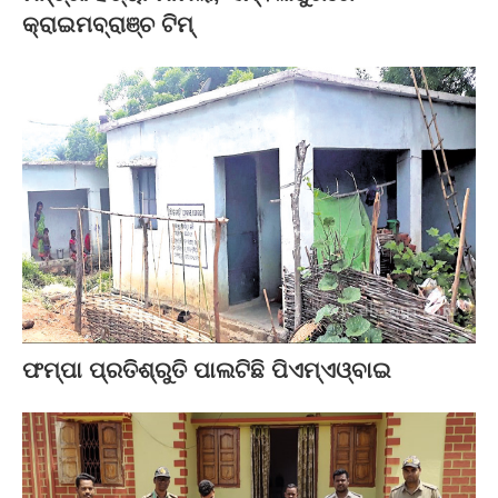
କ୍ରାଇମବ୍ରାଞ୍ଚ ଟିମ୍‌
ଫମ୍ପା ପ୍ରତିଶ୍ରୁତି ପାଲଟିଛି ପିଏମ୍‌ଏଓ୍ବାଇ