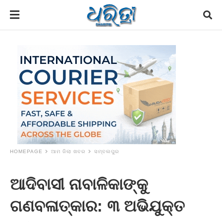
HOMEPAGE
ଆମ ଜିଲା ଖବର
ସମ୍ବଲପୁର
ଆଦିବାସୀ ନାବାଳିକାଙ୍କୁ
ଗଣବଳାତ୍କାର: ୩ ଅଭିଯୁକ୍ତ