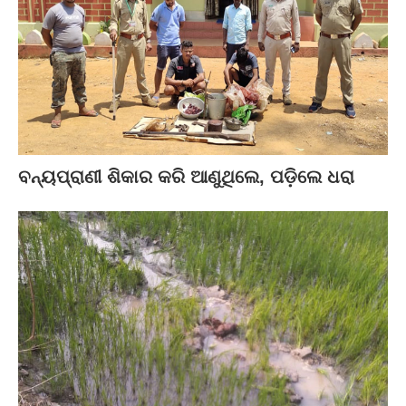
ବନ୍ୟପ୍ରାଣୀ ଶିକାର କରି ଆଣୁଥିଲେ, ପଡ଼ିଲେ ଧରା