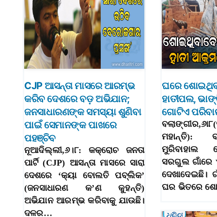
CJP ଆସନ୍ତା ମାସରେ ଆରମ୍ଭ
ଘରେ ଶୋଇଥିବ
କରିବ ଦେଶରେ ବଡ଼ ଅଭିଯାନ;
ହାତୀପଲ, ଭାଙ
ଜନସାଧାରଣଙ୍କ ସମସ୍ୟା ଶୁଣିବା
ଗୋଟିଏ ପରିବା
ପାଇଁ ସେମାନଙ୍କ ପାଖରେ
ବଲାଙ୍ଗୀର,୬ା
ମହାନ୍ତି): 
ପହଞ୍ଚିବ
ମୁରିବାହାଲ ର
ନୂଆଦିଲ୍ଲୀ,୬।୮: କକ୍ରୋଚ ଜନତା
ସରଗୁଲ ଗାଁରେ
ପାର୍ଟି (CJP) ଆସନ୍ତା ମାସରେ ସାରା
ଦେଖାଦେଇଛି। 
ଦେଶରେ ‘କ୍ୟା ବୋଲତି ପବ୍ଲିକ’
ଘର ଭିତରେ ଶ
(ଜନସାଧାରଣ କ’ଣ କୁହନ୍ତି)
ଅଭିଯାନ ଆରମ୍ଭ କରିବାକୁ ଯାଉଛି।
ଦଳର…