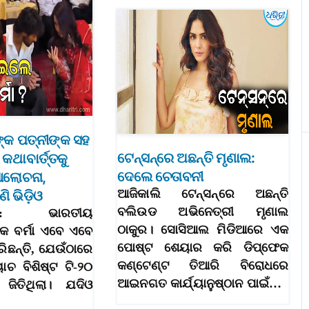
ଙ୍କ ପତ୍ନୀଙ୍କ ସହ
ଟେନ୍‌ସନ୍‌ରେ ଅଛନ୍ତି ମୃଣାଲ:
କଥାବାର୍ତ୍ତକୁ
ଦେଲେ ଚେତାବନୀ
ଆଲୋଚନା,
ଆଜିକାଲି ଟେନ୍‌ସନ୍‌ରେ ଅଛନ୍ତି
ି ଭିଡ଼ିଓ
ବଲିଉଡ ଅଭିନେତ୍ରୀ ମୃଣାଲ
,୬।୮: ଭାରତୀୟ
ଠାକୁର। ସୋସିଆଲ ମିଡିଆରେ ଏକ
କ ବର୍ମା ଏବେ ଏବେ
ପୋଷ୍ଟ ଶେୟାର କରି ଡିପ୍‌ଫେକ
ରିଛନ୍ତି, ଯେଉଁଠାରେ
କଣ୍ଟେଣ୍ଟ ତିଆରି ବିରୋଧରେ
ାଚ ବିଶିଷ୍ଟ ଟି-୨୦
ଆଇନଗତ କାର୍ଯ୍ୟାନୁଷ୍ଠାନ ପାଇଁ…
 ଜିତିଥିଲା। ଯଦିଓ