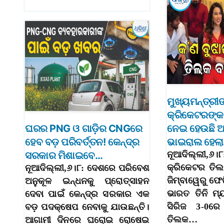
ମୁଖ୍ୟମନ୍ତ୍ରୀ
କ୍ରିକେଟରଙ୍କ 
ଘରର PNG ଓ ଗାଡ଼ିର CNGରେ
ନେଇ ହେଉଛି 
ହେବ ବଡ଼ ପରିବର୍ତ୍ତନ! କେନ୍ଦ୍ର
ଭାଇରାଲ ହେଲାଣ
ସରକାର ମିଶାଇବେ…
ନୂଆଦିଲ୍ଲୀ
କ୍ରିକେଟର ତିଲ
ନୂଆଦିଲ୍ଲୀ,୬।୮: ଦେଶରେ ପରିବେଶ
ଜିମ୍ବାୱେରୁ ଫେ
ଅନୁକୂଳ ଇନ୍ଧନକୁ ପ୍ରୋତ୍ସାହନ
ଭାରତ ତିନି ମ୍ୟ
ଦେବା ପାଇଁ କେନ୍ଦ୍ର ସରକାର ଏକ
ସିରିଜ 3-0ରେ
ବଡ଼ ପଦକ୍ଷେପ ନେବାକୁ ଯାଉଛନ୍ତି।
ତିଲକ…
ଆଗାମୀ ଦିନରେ ଘରୋଇ ରୋଷେଇ