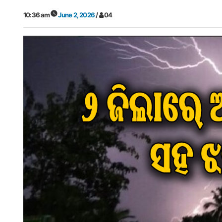
10:36 am
June 2, 2026
/
04