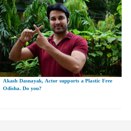
Akash Dasnayak, Actor supports a Plastic Free
Odisha. Do you?