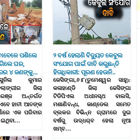
ାବେଳେ ପଶିଲେ
୨ ବର୍ଷ ହେଲାଣି ବିଦ୍ୟୁତ କେବୁଲ
୍ଗିଲେ ଘର,
ସଂଯୋଗ ପାଇଁ ଦାବି କରୁଛନ୍ତି
ରର ୪ ଜଣଙ୍କୁ…
ହିତାଧିକାରୀ: ପୂରଣ ହେଉନି..
୮(ସୁନିଲ କୁମାର
କେସିଙ୍ଗା,୬।୮(ତୁମେଶ୍ୱର ସାହୁ):
ବଲାଙ୍ଗୀର ଜିଲା
କଳାହାଣ୍ଡି ଜିଲା କେସିଙ୍ଗା
େଞ୍ଜ ଅନ୍ତର୍ଗତ
ଟିଡିପିଏଲ ଅଧୀନସ୍ଥ ବାଲସି,
 ଏବେ ହାତୀ ଆତଙ୍କ
ମଶାଣିବନ୍ଧ, କାଣ୍ଡେଲ ସମେତ
ଗାଁରେ ଏକ ପରିବାର
ବ୍ଲକର ବିଭିନ୍ନ ଗ୍ରାମରେ ଦୁଇ
ୋଇଥିବା…
ବର୍ଷରୁ ଉଦ୍ଧର୍‌ବ ହେଲା ନୂଆ
ଖମ୍ବ…