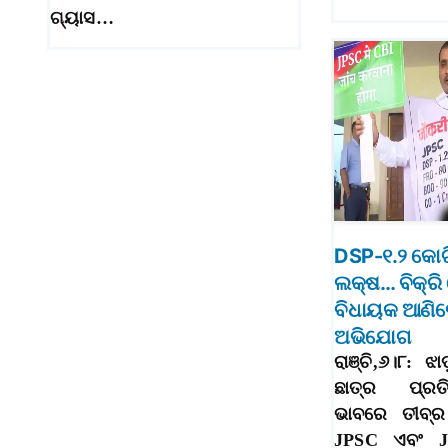
ଗ୍ୟାସ…
DSP-୧.୨ କୋଟ
ଲକ୍ଷ… ବିକ୍ରି 
ବିଧାୟକ ଆଣିଲ
ଅଭିଯୋଗ
ରାଞ୍ଚି,୬।୮: ଝ
ଛାତ୍ର ପ୍ରତ
ଭାବରେ ତୀବ୍ର
JPSC ଏବଂ J