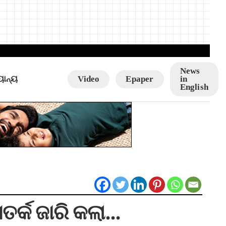
News
ୟାନ୍ୟ
Video
Epaper
in
English
ତର୍କ ଜାରି କଲା…