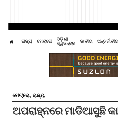
ଓଡ଼ିଶା
ରାଜ୍ୟ
ମେଟ୍ରୋ
ଜାତୀୟ
ଅନ୍ତର୍ଜାତୀ
ସ୍ୱତନ୍ତ୍ର
ମେଟ୍ରୋ
ରାଜ୍ୟ
,
ଅପରାହ୍ନରେ ମାଡିଆସୁଛି କାଳ