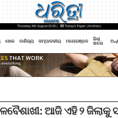
Thursday 6th August 2026 |
Today's Paper
| Archives
ଜିଲା
ୟ
ଖେଳ
ବାଣିଜ୍ୟ
ସମ୍ପାଦକୀୟ
ମନୋରଞ୍ଜନ
ଅନ୍
ଖବର
ବୈଶାଖୀ: ଆଜି ଏହି ୨ ଜିଲାକୁ ସ