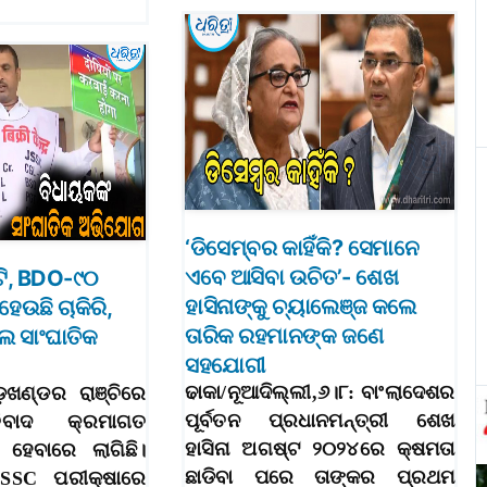
‘ଡିସେମ୍ବର କାହିଁକି? ସେମାନେ
ଏବେ ଆସିବା ଉଚିତ’- ଶେଖ
ି, BDO-୯୦
ହାସିନାଙ୍କୁ ଚ୍ୟାଲେଞ୍ଜ କଲେ
ହେଉଛି ଚାକିରି,
ତାରିକ ରହମାନଙ୍କ ଜଣେ
େ ସାଂଘାତିକ
ସହଯୋଗୀ
ଢାକା/ନୂଆଦିଲ୍ଲୀ,୬।୮: ବାଂଲାଦେଶର
ାଡ଼ଖଣ୍ଡର ରାଞ୍ଚିରେ
ପୂର୍ବତନ ପ୍ରଧାନମନ୍ତ୍ରୀ ଶେଖ
ିବାଦ କ୍ରମାଗତ
ହାସିନା ଅଗଷ୍ଟ ୨୦୨୪ରେ କ୍ଷମତା
 ହେବାରେ ଲାଗିଛି।
ଛାଡିବା ପରେ ତାଙ୍କର ପ୍ରଥମ
SSC ପରୀକ୍ଷାରେ