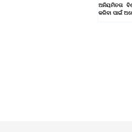
ଅନିୟମିତତା ବ
କରିବା ପାଇଁ 