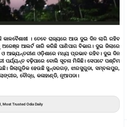
ଛି କାଳବୈଶାଖୀ । ତେବେ ରାଜ୍ୟରେ ଆଉ ଦୁଇ ଦିନ ଲାଗି ରହିବ
 ଅରେଞ୍ଜ ଆଲର୍ଟ ଜାରି କରିଛି ପାଣିପାଗ ବିଭାଗ। ଦୁଇ ଜିଲାରେ
ର ଓ ଆଭ୍ୟନ୍ତରୀଣ ଓଡ଼ିଶାରେ ମଧ୍ୟ ପ୍ରଭାବ ରହିବ। ଦୁଇ ଦିନ
 ପର୍ଯ୍ୟନ୍ତ ବଢ଼ିପାରେ ବୋଲି ସୂଚନା ମିଳିଛି। ସେପଟେ ପଶ୍ଚିମ
ାଇଛି। ଜିଲାଗୁଡିକ ହେଉଛି ସୁନ୍ଦରଗଡ଼, ଝାରସୁଗୁଡା, ସମ୍ବଲପୁର,
ଙ୍ଗୀର, ବୌଦ୍ଧ, କଳାହାଣ୍ଡି, ନୂଆପଡା।
.1, Most Trusted Odia Daily