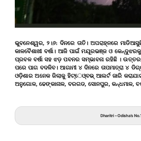
ଭୁବନେଶ୍ୱର, ୨।୬: ଦିନରେ ତାତି। ଅପରାହ୍ନରେ ମାଡିଆସୁ
କାଳବୈଶାଖୀ ବର୍ଷା। ଆଜି ପାଇଁ ମୟୂରଭଞ୍ଜ ଓ କେନ୍ଦୁଝରକୁ
ପ୍ରବଳ ବର୍ଷା ସହ ଝଡ଼ ପବନର ସମ୍ଭାବନା ରହିଛି । ଉତ୍ତ
ପରେ ପାଗ ବଦଳିବ। ଆଗାମୀ ୪ ଦିନରେ ତାପମାତ୍ରା ୪ ଡିଗ୍ରୀ
ଓଡ଼ିଶାର ଅନେକ ଜିଲାକୁ ହିଟ୍‌େଓ୍‌ବଭ୍‌ ଆଲର୍ଟ ଜାରି କରାଯ
ଅନୁଗୋଳ, ଢେଙ୍କାନାଳ, ବରଗଡ, ସୋନପୁର, କନ୍ଧମାଳ, ବଲା
Dharitri – Odisha’s No