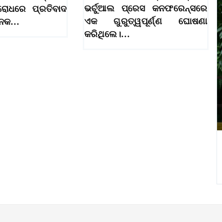
ଭର୍ଚୁଆଲ ପ୍ରେସ କନଫରେନ୍ସରେ
ିରୋଧରେ ପ୍ରତିବାଦ
ଏକ ଗୁରୁତ୍ୱପୂର୍ଣ୍ଣ ଘୋଷଣା
ଅନେକ…
କରିଥିଲେ।…