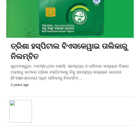
ତ୍ରିଶା ହସ୍ପିଟାଲ ବିଏସକେୱାଇ ତାଲିକାରୁ
ନିଲମ୍ବିତ
ଭୁବନେଶ୍ୱର, ୧୫ା୭(ବନ୍ଦନା ସେଠୀ): ସ୍ବାସ୍ଥ୍ୟ ଓ ପରିବାର କଲ୍ୟାଣ ବିଭାଗ
ପକ୍ଷରୁ କଟକର ତ୍ରିଶା ହସ୍ପିଟାଲକୁ ବିଜୁ ସ୍ବାସ୍ଥ୍ୟ କଲ୍ୟାଣ ଯୋଜନା
(ବିଏସ୍‌କଓ୍ବୋଇ) ଅଧିନ ତାଲିକାରୁ ନିଲମ୍ବିତ…
2 years ago