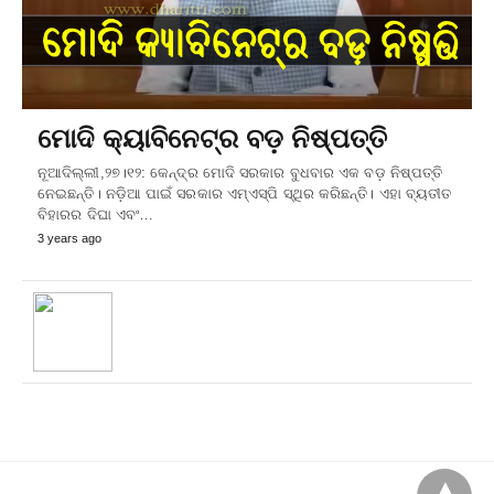
ମୋଦି କ୍ୟାବିନେଟ୍‌ର ବଡ଼ ନିଷ୍ପତ୍ତି
ନୂଆଦିଲ୍ଲୀ,୨୭।୧୨: କେନ୍ଦ୍ର ମୋଦି ସରକାର ବୁଧବାର ଏକ ବଡ଼ ନିଷ୍ପତ୍ତି
ନେଇଛନ୍ତି। ନଡ଼ିଆ ପାଇଁ ସରକାର ଏମ୍‌ଏସ୍‌ପି ସ୍ଥିର କରିଛନ୍ତି। ଏହା ବ୍ୟତୀତ
ବିହାରର ଦିଘା ଏବଂ…
3 years ago