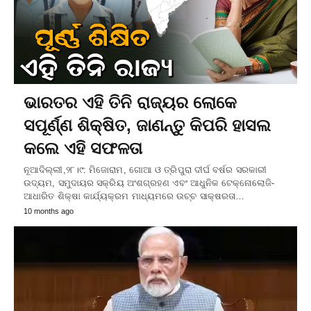
ଭାରତର ଏହି ତିନି ରାଜ୍ୟର ଲୋକେ
ସପୂର୍ଣ୍ଣ ଶିକ୍ଷିତ, ଜାଣନ୍ତୁ କିପରି ହାସଲ
କଲେ ଏହି ସଫଳତା
ନୂଆଦିଲ୍ଲୀ,୨୮।୯: ମିଜୋରାମ, ଗୋଆ ଓ ତ୍ରିପୁରା ଦୀର୍ଘ ବର୍ଷର ସରକାରୀ
ଉଦ୍ୟମ, ସମୁଦାୟର ସକ୍ରିୟ ଅଂଶଗ୍ରହଣ ଏବଂ ଆଧୁନିକ ଟେକ୍ନୋଲୋଜି-
ଆଧାରିତ ଶିକ୍ଷା କାର୍ଯ୍ୟକ୍ରମ ମାଧ୍ୟମରେ ଉଚ୍ଚ ସାକ୍ଷରତା…
10 months ago