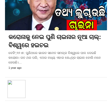
କରୋନାକୁ ନେଇ ପୁଣି ଚାଇନାର ନୂଆ ଚାଲ୍‌:
ବିଶ୍ୱରେ ହଇଚଇ
ବେଜିଂ,୨୬।୫: ପୁଣିଥରେ ଭାରତ ସମେତ ସମଗ୍ର ବିଶ୍ୱରେ ପାଦ ଦେଇଛି
କରୋନା। ଗତ ଥର ପରି, ଏଥର ମଧ୍ୟ ଏହାର କେନ୍ଦ୍ର ଚାଇନା ବୋଲି ମନେ
ହେଉଛି।…
1 year ago