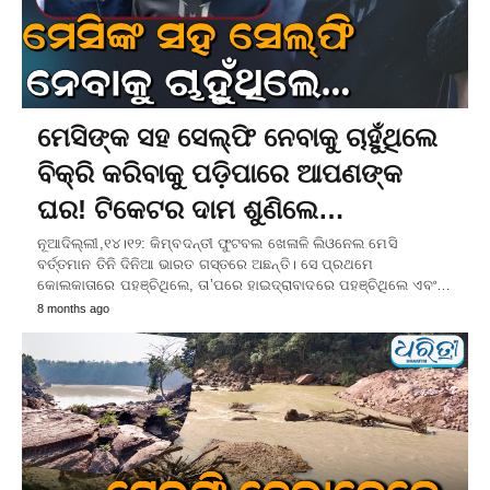
ମେସିଙ୍କ ସହ ସେଲ୍‌ଫି ନେବାକୁ ଚାହୁଁଥିଲେ
ବିକ୍ରି କରିବାକୁ ପଡ଼ିପାରେ ଆପଣଙ୍କ
ଘର! ଟିକେଟର ଦାମ ଶୁଣିଲେ…
ନୂଆଦିଲ୍ଲୀ,୧୪।୧୨: କିମ୍ବଦନ୍ତୀ ଫୁଟବଲ ଖେଳାଳି ଲିଓନେଲ ମେସି
ବର୍ତ୍ତମାନ ତିନି ଦିନିଆ ଭାରତ ଗସ୍ତରେ ଅଛନ୍ତି। ସେ ପ୍ରଥମେ
କୋଲକାତାରେ ପହଞ୍ଚିଥିଲେ, ତା’ପରେ ହାଇଦ୍ରାବାଦରେ ପହଞ୍ଚିଥିଲେ ଏବଂ…
8 months ago