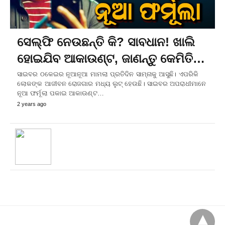
ସେଲ୍‌ଫି ନେଉଛନ୍ତି କି? ସାବଧାନ! ଖାଲି
ହୋଇଯିବ ଆକାଉଣ୍ଟ, ଜାଣନ୍ତୁ କେମିତି…
ସାଇବର ଠକେଇର ନୂଆନୂଆ ମାମଲା ପ୍ରତିଦିନ ସାମ୍ନାକୁ ଆସୁଛି। ଏପରିକି
ଲୋକଙ୍କ ଆଜୀବନ ରୋଜଗାର ମଧ୍ୟ ଲୁଟ୍‌ ହେଉଛି। ସାଇବର ଅପରାଧୀମାନେ
ନୂଆ ଫର୍ମୂଲା ପକାଇ ଆକାଉଣ୍ଟ…
2 years ago