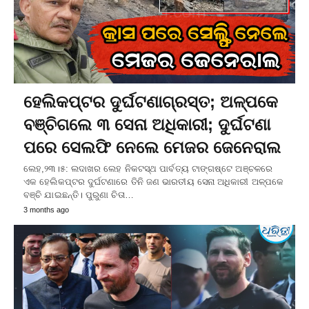
ହେଲିକପ୍ଟର ଦୁର୍ଘଟଣାଗ୍ରସ୍ତ; ଅଳ୍ପକେ
ବଞ୍ଚିଗଲେ ୩ ସେନା ଅଧିକାରୀ; ଦୁର୍ଘଟଣା
ପରେ ସେଲଫି ନେଲେ ମେଜର ଜେନେରାଲ
ଲେହ,୨୩।୫: ଲଦାଖର ଲେହ ନିକଟସ୍ଥ ପାର୍ବତ୍ୟ ଟାଙ୍ଗଷ୍ଟେ ଅଞ୍ଚଳରେ
ଏକ ହେଲିକପ୍ଟର ଦୁର୍ଘଟଣାରେ ତିନି ଜଣ ଭାରତୀୟ ସେନା ଅଧିକାରୀ ଅଳ୍ପକେ
ବଞ୍ଚି ଯାଇଛନ୍ତି। ପୁରୁଣା ଚିତା…
3 months ago