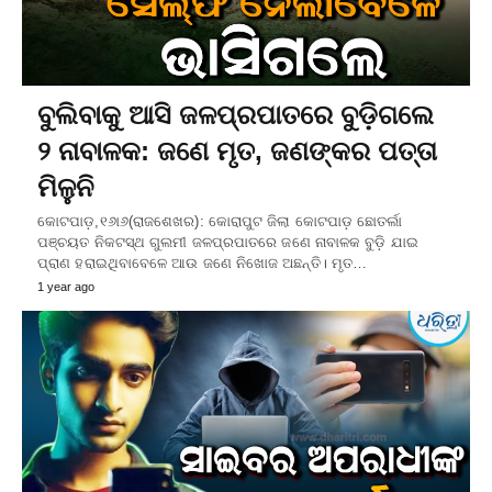
ବୁଲିବାକୁ ଆସି ଜଳପ୍ରପାତରେ ବୁଡ଼ିଗଲେ
୨ ନାବାଳକ: ଜଣେ ମୃତ, ଜଣଙ୍କର ପତ୍ତା
ମିଳୁନି
କୋଟପାଡ଼,୧୬ା୬(ରାଜଶେଖର): କୋରାପୁଟ ଜିଲା କୋଟପାଡ଼ ଛୋତର୍ଲା
ପଞ୍ଚୟତ ନିକଟସ୍ଥ ଗୁଲମୀ ଜଳପ୍ରପାତରେ ଜଣେ ନାବାଳକ ବୁଡ଼ି ଯାଇ
ପ୍ରାଣ ହରାଇଥିବାବେଳେ ଆଉ ଜଣେ ନିଖୋଜ ଅଛନ୍ତି। ମୃତ…
1 year ago