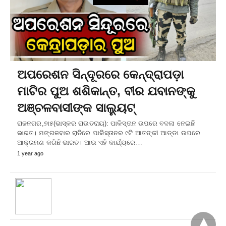
ଅପରେଶନ ସିନ୍ଦୂରରେ କେନ୍ଦ୍ରାପଡ଼ା
ମାଟିର ପୁଅ ଶଶିକାନ୍ତ, ବୀର ଯବାନଙ୍କୁ
ଅଞ୍ଚଳବାସୀଙ୍କ ସାଲ୍ୟୁଟ୍‌
ରାଜନଗର,୭ା୫(ଭାସ୍କର ରାଉତରାୟ): ପାକିସ୍ତାନ ଉପରେ ବଦଲା ନେଇଛି
ଭାରତ। ମଙ୍ଗଳବାର ରାତିରେ ପାକିସ୍ତାନର ୯ଟି ଆତଙ୍କୀ ଆଡ୍ଡା ଉପରେ
ଆକ୍ରମଣ କରିଛି ଭାରତ। ଆଉ ଏହି କାର୍ଯ୍ୟରେ…
1 year ago