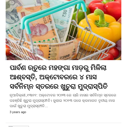
ପାର୍ବଣ ଋତୁରେ ମହଙ୍ଗା ମାଡ଼ରୁ ମିଳିଲା
ଆଶ୍ବସ୍ତି, ଅକ୍ଟୋବରରେ ୪ ମାସ
ସର୍ବନିମ୍ନ ସ୍ତରରେ ଖୁଚୁରା ମୁଦ୍ରାସ୍ପିତି
ନୂଆଦିଲ୍ଲୀ,୧୩ା୧୧: ଅକ୍ଟୋବର ୨୦୨୩ ରେ ଚାରି ମାସର ସର୍ବନିମ୍ନ ସ୍ତରରେ
ପହଞ୍ଚିଛି ଖୁଚୁରା ମୁଦ୍ରାସ୍ଫୀତି। ଜୁଲାଇ ୨୦୨୩ ପରେ କ୍ରମାଗତ ତୃତୀୟ ମାସ
ପାଇଁ ଖୁଚୁରା ମୁଦ୍ରାସ୍ଫୀତି…
3 years ago