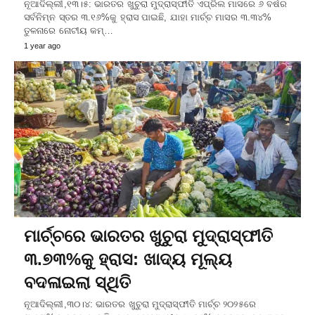
ନୂଆଦିଲ୍ଲୀ,୧୩।୫: ଭାରତର ଖୁଚୁରା ମୁଦ୍ରାସ୍ଫୀତି ଏପ୍ରିଲ ମାସରେ ୬ ବର୍ଷର
ସର୍ବନିମ୍ନ ସ୍ତର ୩.୧୬%କୁ ହ୍ରାସ ପାଇଛି, ଯାହା ମାର୍ଚ୍ଚ ମାସର ୩.୩୪%
ତୁଳନାରେ ନୋଟୀୟ କମ୍…
1 year ago
ମାର୍ଚ୍ଚରେ ଭାରତର ଖୁଚୁରା ମୁଦ୍ରାସ୍ଫୀତି
୩.୭୩%କୁ ହ୍ରାସ: ଖାଦ୍ୟ ମୂଲ୍ୟ
ବଦଳାଇଲା ସ୍ଥିତି
ନୂଆଦିଲ୍ଲୀ,୩୦।୪: ଭାରତର ଖୁଚୁରା ମୁଦ୍ରାସ୍ଫୀତି ମାର୍ଚ୍ଚ ୨୦୨୫ରେ