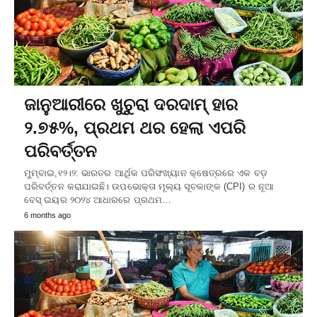
ଜାନୁଆରୀରେ ଖୁଚୁରା ଦରଦାମ୍ ହାର
୨.୭୫%, ପ୍ରଥମ ଥର ହେଲା ଏପରି
ପରିବର୍ତ୍ତନ
ମୁମ୍ବାଇ,୧୨।୨: ଭାରତର ଆର୍ଥିକ ପରିସଂଖ୍ୟାନ କ୍ଷେତ୍ରରେ ଏକ ବଡ଼
ପରିବର୍ତ୍ତନ କରାଯାଇଛି। ଉପଭୋକ୍ତା ମୂଲ୍ୟ ସୂଚକାଙ୍କ (CPI) ର ନୂଆ
ବେସ୍ ଇୟର ୨୦୨୪ ଆଧାରରେ ପ୍ରଥମ…
6 months ago