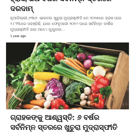
ଦରଦାମ୍
ନୂଆଦିଲ୍ଲୀ,୧୩ା୬: ଭାରତର ଖୁଚୁରା ମୁଦ୍ରାସ୍ଫୀତି ମେ ୨୦୨୫ରେ ହ୍ରାସ ପାଇ
୨.୮୨%ରେ ପହଞ୍ଚିଛି, ଯାହା ଫେବୃଆରୀ ୨୦୧୯ ପରେ ସର୍ବନିମ୍ନ ବାର୍ଷିକ
ମୁଦ୍ରାସ୍ଫୀତି ହାର ଅଟେ। ଗୁରୁବାର…
1 year ago
ଗ୍ରାହକଙ୍କୁ ଆଶ୍ୱସ୍ତି: ୬ ବର୍ଷର
ସର୍ବନିମ୍ନ ସ୍ତରରେ ଖୁଚୁରା ମୁଦ୍ରାସ୍ଫୀତି