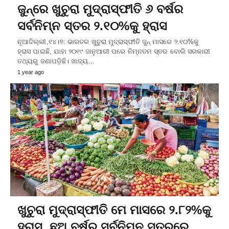
ଜୁନ୍‌ରେ ଖୁଚୁରା ମୁଦ୍ରାସ୍ଫୀତି ୬ ବର୍ଷର
ସର୍ବନିମ୍ନ ସ୍ତର ୨.୧୦%କୁ ହ୍ରାସ
ନୂଆଦିଲ୍ଲୀ,୧୪।୭: ଭାରତର ଖୁଚୁରା ମୁଦ୍ରାସ୍ଫୀତି ଜୁନ୍‌ ମାସରେ ୨.୧୦%କୁ
ହ୍ରାସ ପାଇଛି, ଯାହା ୨୦୧୯ ଜାନୁଆରୀ ପରେ ନିମ୍ନତମ ସ୍ତର ବୋଲି ସରକାରୀ
ତଥ୍ୟରୁ ଜଣାପଡ଼ିଛି। ଖାଦ୍ୟ…
1 year ago
ଖୁଚୁରା ମୁଦ୍ରାସ୍ଫୀତି ମେ ମାସରେ ୨.୮୨%କୁ
ହ୍ରାସ, ଛଅ ବର୍ଷର ସର୍ବନିମ୍ନ ସ୍ତରରେ