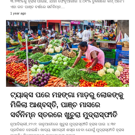
୩.୭୩%କୁ ହ୍ରାସ ପାଇଛି, ଯାହା ଫେବୃଆରୀର ୪.୦୧% ତୁଳନାରେ କମ୍ ଅଟେ।
ଏହା ଗତ ପାଞ୍ଚ ବର୍ଷରେ ସର୍ବନିମ୍ନ…
1 year ago
ଟ୍ୟାକ୍ସ ପରେ ମହଙ୍ଗା ମାଡ଼ରୁ ଲୋକଙ୍କୁ
ମିଳିଲା ଆଶ୍ବସ୍ତି, ପାଞ୍ଚ ମାସରେ
ସର୍ବନିମ୍ନ ସ୍ତରରେ ଖୁଚୁରା ମୁଦ୍ରାସ୍ଫୀତି
ନୂଆଦିଲ୍ଲୀ,୧୨।୨: ଜାନୁଆରୀରେ ଖୁଚୁରା ମୁଦ୍ରାସ୍ଫୀତି ହ୍ରାସ ପାଇ ୪.୩୧
ପ୍ରତିଶତ ହୋଇଛି। ଖାଦ୍ୟ ସାମଗ୍ରୀ ଶସ୍ତା ହେବା ଯୋଗୁଁ ମୁଦ୍ରାସ୍ଫୀତି ହ୍ରାସ