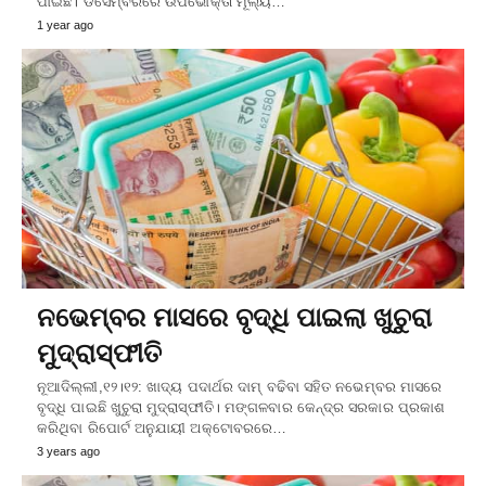
ପାଇଛି। ଡିସେମ୍ବରରେ ଉପଭୋକ୍ତା ମୂଲ୍ୟ…
1 year ago
ନଭେମ୍ବର ମାସରେ ବୃଦ୍ଧି ପାଇଲା ଖୁଚୁରା
ମୁଦ୍ରାସ୍ଫୀତି
ନୂଆଦିଲ୍ଲୀ,୧୨।୧୨: ଖାଦ୍ୟ ପଦାର୍ଥର ଦାମ୍ ବଢିବା ସହିତ ନଭେମ୍ବର ମାସରେ
ବୃଦ୍ଧି ପାଇଛି ଖୁଚୁରା ମୁଦ୍ରାସ୍ଫୀତି। ମଙ୍ଗଳବାର କେନ୍ଦ୍ର ସରକାର ପ୍ରକାଶ
କରିଥିବା ରିପୋର୍ଟ ଅନୁଯାୟୀ ଅକ୍ଟୋବରରେ…
3 years ago