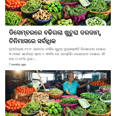
ଡିସେମ୍ବରରେ ବଢିଗଲା ଖୁଚୁରା ଦରଦାମ୍,
ତିନିମାସରେ ସର୍ବାଧିକ
ନୂଆଦିଲ୍ଲୀ,୧୨।୧: ଭାରତର ବାର୍ଷିକ ଖୁଚୁରା ମୁଦ୍ରାସ୍ଫୀତି ଡିସେମ୍ବର ମାସରେ
୩ ମାସର ସର୍ବୋଚ୍ଚ ସ୍ତର ୧.୩୩% ରେ ପହଞ୍ଚିଛି। ନଭେମ୍ବର ମାସରେ ଏହି
ହାର ୦.୭୧% ଥିଲା।…
7 months ago