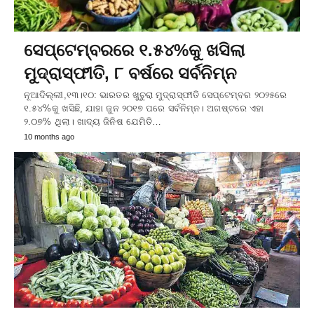
ସେପ୍ଟେମ୍ବରରେ ୧.୫୪%କୁ ଖସିଲା
ମୁଦ୍ରାସ୍ଫୀତି, ୮ ବର୍ଷରେ ସର୍ବନିମ୍ନ
ନୂଆଦିଲ୍ଲୀ,୧୩।୧୦: ଭାରତର ଖୁଚୁରା ମୁଦ୍ରାସ୍ଫୀତି ସେପ୍ଟେମ୍ବର ୨୦୨୫ରେ
୧.୫୪%କୁ ଖସିଛି, ଯାହା ଜୁନ ୨୦୧୭ ପରେ ସର୍ବନିମ୍ନ। ଅଗଷ୍ଟରେ ଏହା
୨.୦୭% ଥିଲା। ଖାଦ୍ୟ ଜିନିଷ ଯେମିତି…
10 months ago