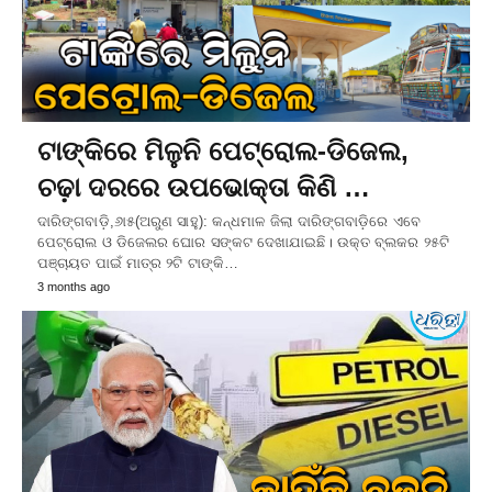
ଟାଙ୍କିରେ ମିଳୁନି ପେଟ୍ରୋଲ-ଡିଜେଲ,
ଚଢ଼ା ଦରରେ ଉପଭୋକ୍ତା କିଣି …
ଦାରିଙ୍ଗବାଡ଼ି,୬ା୫(ଅରୁଣ ସାହୁ): କନ୍ଧମାଳ ଜିଲା ଦାରିଙ୍ଗବାଡ଼ିରେ ଏବେ
ପେଟ୍ରୋଲ ଓ ଡିଜେଲର ଘୋର ସଙ୍କଟ ଦେଖାଯାଇଛି। ଉକ୍ତ ବ୍ଲକର ୨୫ଟି
ପଞ୍ଚାୟତ ପାଇଁ ମାତ୍ର ୨ଟି ଟାଙ୍କି…
3 months ago