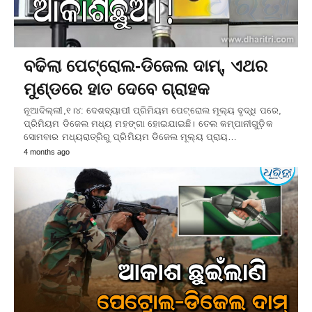
ବଢିଲା ପେଟ୍ରୋଲ-ଡିଜେଲ ଦାମ୍‌, ଏଥର
ମୁଣ୍ଡରେ ହାତ ଦେବେ ଗ୍ରାହକ
ନୂଆଦିଲ୍ଲୀ,୧।୪: ଦେଶବ୍ୟାପୀ ପ୍ରିମିୟମ ପେଟ୍ରୋଲ ମୂଲ୍ୟ ବୃଦ୍ଧି ପରେ,
ପ୍ରିମିୟମ ଡିଜେଲ ମଧ୍ୟ ମହଙ୍ଗା ହୋଇଯାଇଛି। ତେଲ କମ୍ପାନୀଗୁଡ଼ିକ
ସୋମବାର ମଧ୍ୟରାତ୍ରିରୁ ପ୍ରିମିୟମ ଡିଜେଲ ମୂଲ୍ୟ ପ୍ରାୟ…
4 months ago