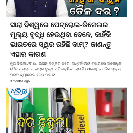
ସାରା ବିଶ୍ୱରେ ପେଟ୍ରୋଲ-ଡିଜେଲର
ମୂଲ୍ୟ ବୃଦ୍ଧି ହେଉଥିବା ବେଳେ, କାହିଁକି
ଭାରତରେ ସ୍ଥିର ରହିଛି ଦାମ୍‌? ଜାଣନ୍ତୁ
ଏହାର କାରଣ
ନୂଆଦିଲ୍ଲୀ,୨୮।୪: ଇରାନ ସଙ୍କଟ ପରେ, ଅନ୍ତର୍ଜାତୀୟ ବଜାରରେ ଅଶୋଧିତ
ତୈଳ ମୂଲ୍ୟରେ ତୀବ୍ର ବୃଦ୍ଧି ପରିଲକ୍ଷିତ ହେଉଛି। ଅଶୋଧିତ ତୈଳ ମୂଲ୍ୟ
ପ୍ରତି ବ୍ୟାରେଲ ୧୦୦ ଡଲାର…
3 months ago