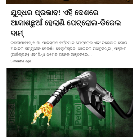
ଯୁଦ୍ଧର ପ୍ରଭାବ! ଏହି ଦେଶରେ
ଆକାଶଛୁଆଁ ହେଲାଣି ପେଟ୍ରୋଲ-ଡିଜେଲ
ଦାମ୍‌
ଇସଲାମାବାଦ,୭।୩: ପାକିସ୍ତାନ ବର୍ତ୍ତମାନ ପେଟ୍ରୋଲ ଏବଂ ଡିଜେଲର ଘୋର
ଅଭାବର ସମ୍ମୁଖୀନ ହେଉଛି। ବେଲୁଚିସ୍ତାନ, ଖାଇବର ପଖତୁନଖ୍ବା, ପଞ୍ଜାବ
(ପାକିସ୍ତାନ) ଏବଂ ସିନ୍ଧ ସମେତ ଅନେକ ଅଞ୍ଚଳରେ…
5 months ago