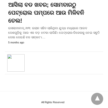
ଆସିଲା ବଡ ଖବର; ସୋମବାରଠୁ
ପେଟ୍ରୋଲ ପମ୍ପରେ ଆଉ ମିଳିବନି
ତେଲ!
ଇସଲାମାବାଦ୍,୬ା୩: ଇରାନ ସହିତ ଚାଲିଥିବା ଯୁଦ୍ଧ ମଧ୍ୟରେ ଆରବ
ଦେଶଗୁଡ଼ିକୁ ଆଉ ଏକ ବଡ଼ ଝଟକା ଲାଗିଛି। ପେଟ୍ରୋଲ-ଡିଜେଲକୁ ନେଇ ସବୁଠି
ଦେଖା ଦେଇଛି ବଡ ସଙ୍କଟ।…
5 months ago
All Rights Reserved