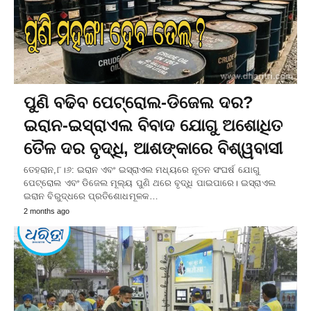
ପୁଣି ବଢିବ ପେଟ୍ରୋଲ-ଡିଜେଲ ଦର?
ଇରାନ-ଇସ୍ରାଏଲ ବିବାଦ ଯୋଗୁ ଅଶୋଧିତ
ତୈଳ ଦର ବୃଦ୍ଧି, ଆଶଙ୍କାରେ ବିଶ୍ୱବାସୀ
ତେହରାନ,୮।୬: ଇରାନ ଏବଂ ଇସ୍ରାଏଲ ମଧ୍ୟରେ ନୂତନ ସଂଘର୍ଷ ଯୋଗୁ
ପେଟ୍ରୋଲ ଏବଂ ଡିଜେଲ ମୂଲ୍ୟ ପୁଣି ଥରେ ବୃଦ୍ଧି ପାଇପାରେ। ଇସ୍ରାଏଲ
ଇରାନ ବିରୁଦ୍ଧରେ ପ୍ରତିଶୋଧମୂଳକ…
2 months ago