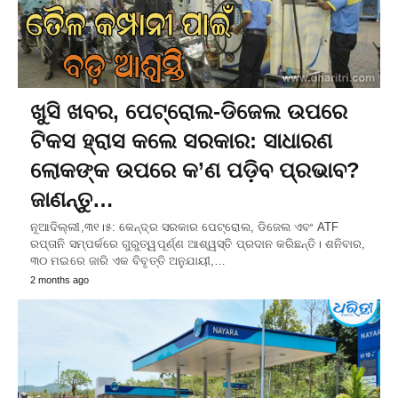
ଖୁସି ଖବର, ପେଟ୍ରୋଲ-ଡିଜେଲ ଉପରେ
ଟିକସ ହ୍ରାସ କଲେ ସରକାର: ସାଧାରଣ
ଲୋକଙ୍କ ଉପରେ କ’ଣ ପଡ଼ିବ ପ୍ରଭାବ?
ଜାଣନ୍ତୁ…
ନୂଆଦିଲ୍ଲୀ,୩୧।୫: କେନ୍ଦ୍ର ସରକାର ପେଟ୍ରୋଲ, ଡିଜେଲ ଏବଂ ATF
ରପ୍ତାନି ସମ୍ପର୍କରେ ଗୁରୁତ୍ୱପୂର୍ଣ୍ଣ ଆଶ୍ୱସ୍ତି ପ୍ରଦାନ କରିଛନ୍ତି। ଶନିବାର,
୩୦ ମଇରେ ଜାରି ଏକ ବିବୃତ୍ତି ଅନୁଯାୟୀ,…
2 months ago