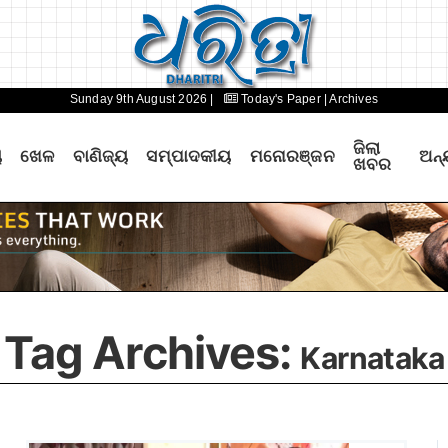
Sunday 9th August 2026 |
Today's Paper
| Archives
ଜିଲା
ୟ
ଖେଳ
ବାଣିଜ୍ୟ
ସମ୍ପାଦକୀୟ
ମନୋରଞ୍ଜନ
ଅନ୍
ଖବର
Tag Archives:
Karnataka