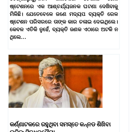
ଷ୍ଟେଶନରେ ଏକ ଆଶ୍ଚର୍ଯ୍ୟଜନକ ଘଟଣା ଦେଖିବାକୁ
ମିଳିଛି। ଯେତେବେଳେ ଜଣେ ମଦ୍ୟପ ବ୍ୟକ୍ତି ରେଳ
ଷ୍ଟେଶନ ପରିସରରେ ତାଙ୍କ କାର ଚଳାଇ ଦେଇଥିଲେ।
କେବଳ ଏତିକି ନୁହେଁ, ବ୍ୟକ୍ତି ଜଣକ ଏଠାରେ ଅଟକି ନ
ଥିଲେ…
କର୍ଣ୍ଣାଟକରେ ରହୁଥିବା ସମସ୍ତେ କନ୍ନଡ ଶିଖିବା