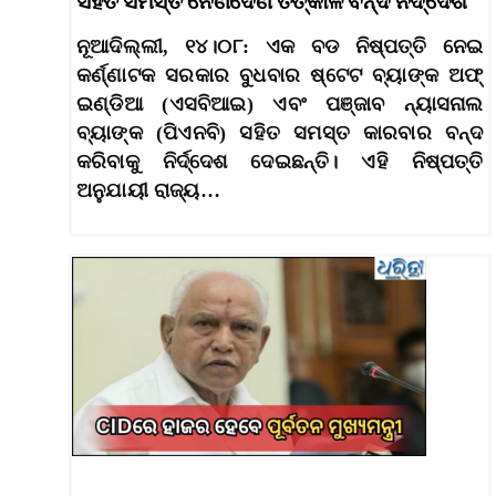
ସହିତ ସମସ୍ତ ନେଣଦେଣ ତତ୍କାଳ ବନ୍ଦ ନିର୍ଦ୍ଦେଶ
ନୂଆଦିଲ୍ଲୀ, ୧୪।୦୮: ଏକ ବଡ ନିଷ୍ପତ୍ତି ନେଇ
କର୍ଣ୍ଣାଟକ ସରକାର ବୁଧବାର ଷ୍ଟେଟ ବ୍ୟାଙ୍କ ଅଫ୍
ଇଣ୍ଡିଆ (ଏସବିଆଇ) ଏବଂ ପଞ୍ଜାବ ନ୍ୟାସନାଲ
ବ୍ୟାଙ୍କ (ପିଏନବି) ସହିତ ସମସ୍ତ କାରବାର ବନ୍ଦ
କରିବାକୁ ନିର୍ଦ୍ଦେଶ ଦେଇଛନ୍ତି। ଏହି ନିଷ୍ପତ୍ତି
ଅନୁଯାୟୀ ରାଜ୍ୟ…