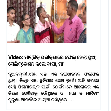
Video: ମାଟ୍ରିକ୍ ପରୀକ୍ଷାରେ ଫେଲ୍ ହେଲା ପୁଅ;
ସେଲିବ୍ରେଶନ କଲେ ବାପା, ମା’
ନୂଆଦିଲ୍ଲୀ,୪ା୫: ଏହା ଏକ ନିରାଶାଜନକ ଫଳାଫଳ
ଥିଲା। କିନ୍ତୁ ଏହା ଦୁନିଆର ଶେଷ ନୁହେଁ। ଅତି କମରେ
ସେହି ପିତାମାତାଙ୍କ ପାଇଁ, ଯେଉଁମାନେ ଆଲୋକର ଏକ
କିରଣ ଦେଖିବାକୁ ବାଛିଥିଲେ ଓ “ହାର ନ ମାନିବା”
ପୁରୁଣା ଆଦର୍ଶରେ ଆସ୍ଥା ରଖିଥିଲେ।…