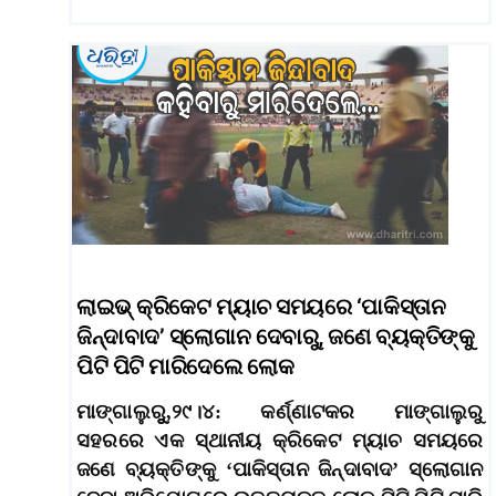
ଲାଇଭ୍‌ କ୍ରିକେଟ ମ୍ୟାଚ ସମୟରେ ‘ପାକିସ୍ତାନ
ଜିନ୍ଦାବାଦ’ ସ୍ଲୋଗାନ ଦେବାରୁ, ଜଣେ ବ୍ୟକ୍ତିଙ୍କୁ
ପିଟି ପିଟି ମାରିଦେଲେ ଲୋକ
ମାଙ୍ଗାଲୁରୁୁ,୨୯।୪: କର୍ଣ୍ଣାଟକର ମାଙ୍ଗାଲୁରୁ
ସହରରେ ଏକ ସ୍ଥାନୀୟ କ୍ରିକେଟ ମ୍ୟାଚ ସମୟରେ
ଜଣେ ବ୍ୟକ୍ତିଙ୍କୁ ‘ପାକିସ୍ତାନ ଜିନ୍ଦାବାଦ’ ସ୍ଲୋଗାନ