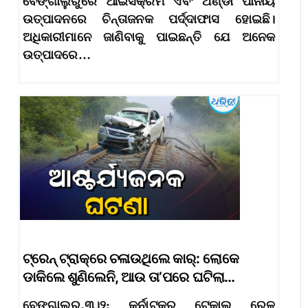
ବେଙ୍ଗାଲୁରୁରେ ଆଇସକ୍ରିମ ଏବଂ ଥଣ୍ଡା ପାନୀୟ
ଉତ୍ପାଦନରେ ଚିନ୍ତାଜନକ ପର୍ଦ୍ଦାଫାସ ହୋଇଛି।
ଅଧିକାରୀମାନେ ଜାଣିବାକୁ ପାଇଛନ୍ତି ଯେ ଅନେକ
ଉତ୍ପାଦରେ…
ଟ୍ରେନ୍‌ ଟ୍ରାକ୍‌ରେ ଚଳାଉଥିଲେ କାର୍‌: ଲୋକେ
ଡାକିଲେ ଶୁଣିଲେନି, ଆଉ ତା’ପରେ ଘଟିଲା…
ବେଙ୍ଗାଲୁରୁ,୩।୨: କର୍ନାଟକର ଟେକାଲ ରେଳ