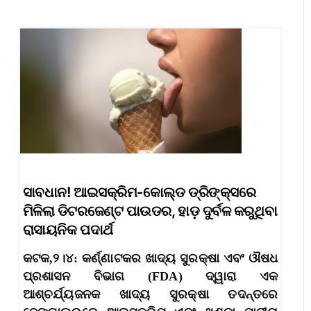
ସାବଧାନ! ଆଇସକ୍ରିମ-କୋଲ୍ଡ ଡ୍ରିଙ୍କ୍ସରେ
ମିଳିଲା ଡିଟରଜେଣ୍ଟ ପାଉଡର, ହାଡ଼ ଦୁର୍ବଳ କରୁଥିବା
ରାସାୟନିକ ପଦାର୍ଥ
କଟକ,୨।୪: କର୍ଣ୍ଣାଟକର ଖାଦ୍ୟ ସୁରକ୍ଷା ଏବଂ ଔଷଧ
ପ୍ରଶାସନ ବିଭାଗ (FDA) ଦ୍ୱାରା ଏକ
ଆଶ୍ଚର୍ଯ୍ୟଜନକ ଖାଦ୍ୟ ସୁରକ୍ଷା ତଦନ୍ତରେ