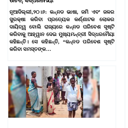
ଉଚିତ୍: ସିଦ୍ଧରମୈୟା
ନୂଆଦିଲ୍ଲୀ,୨୦।୬: କନ୍ନଡ ଭାଷା, ଜମି ଏବଂ ଜଳର
ସୁରକ୍ଷା କରିବା ପ୍ରତ୍ୟେକ କର୍ଣ୍ଣାଟକ ଲୋକର
ଦାୟିତ୍ୱ ବୋଲି ରାଜ୍ୟରେ କନ୍ନଡ ପରିବେଶ ସୃଷ୍ଟି
କରିବାକୁ ଆହ୍ୱାନ ଦେଇ ମୁଖ୍ୟମନ୍ତ୍ରୀ ସିଦ୍ଧରମୈୟା
କହିଛନ୍ତି। ସେ କହିଛନ୍ତି, “କନ୍ନଡ ପରିବେଶ ସୃଷ୍ଟି
କରିବା ସମସ୍ତଙ୍କ…