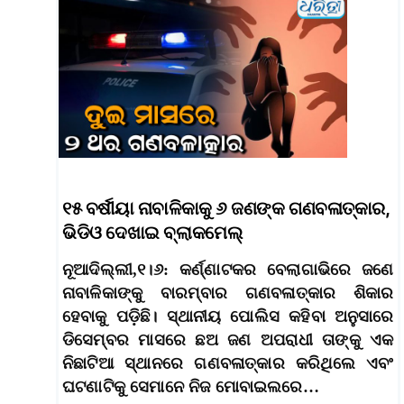
୧୫ ବର୍ଷୀୟା ନାବାଳିକାକୁ ୬ ଜଣଙ୍କ ଗଣବଳାତ୍କାର,
ଭିଡିଓ ଦେଖାଇ ବ୍ଲାକମେଲ୍
ନୂଆଦିଲ୍ଲୀ,୧।୬: କର୍ଣ୍ଣାଟକର ବେଲାଗାଭିରେ ଜଣେ
ନାବାଳିକାଙ୍କୁ ବାରମ୍ବାର ଗଣବଳାତ୍କାର ଶିକାର
ହେବାକୁ ପଡ଼ିଛି। ସ୍ଥାନୀୟ ପୋଲିସ କହିବା ଅନୁସାରେ
ଡିସେମ୍ବର ମାସରେ ଛଅ ଜଣ ଅପରାଧୀ ତାଙ୍କୁ ଏକ
ନିଛାଟିଆ ସ୍ଥାନରେ ଗଣବଳାତ୍କାର କରିଥିଲେ ଏବଂ
ଘଟଣାଟିକୁ ସେମାନେ ନିଜ ମୋବାଇଲରେ…