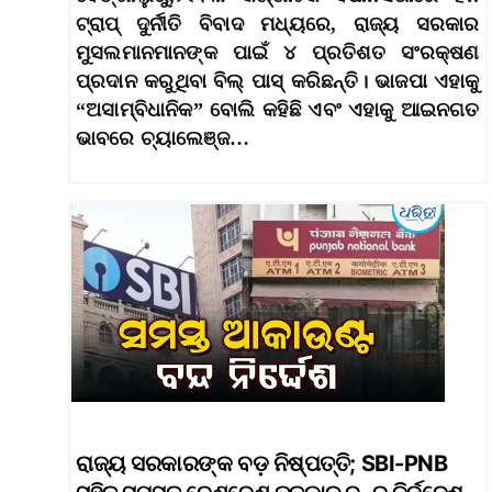
ଟ୍ରାପ୍ ଦୁର୍ନୀତି ବିବାଦ ମଧ୍ୟରେ, ରାଜ୍ୟ ସରକାର
ମୁସଲମାନମାନଙ୍କ ପାଇଁ ୪ ପ୍ରତିଶତ ସଂରକ୍ଷଣ
ପ୍ରଦାନ କରୁଥିବା ବିଲ୍ ପାସ୍ କରିଛନ୍ତି। ଭାଜପା ଏହାକୁ
“ଅସାମ୍ବିଧାନିକ” ବୋଲି କହିଛି ଏବଂ ଏହାକୁ ଆଇନଗତ
ଭାବରେ ଚ୍ୟାଲେଞ୍ଜ…
ରାଜ୍ୟ ସରକାରଙ୍କ ବଡ଼ ନିଷ୍ପତ୍ତି; SBI-PNB