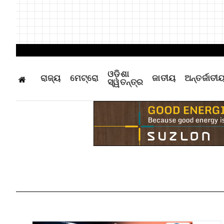
ଓଡ଼ିଶା
ରାଜ୍ୟ
ମେଟ୍ରୋ
ଜାତୀୟ
ଅନ୍ତର୍ଜାତୀ
ସ୍ୱତନ୍ତ୍ର