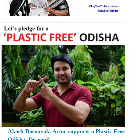
Akash Dasnayak, Actor supports a Plastic Free
Odisha. Do you?