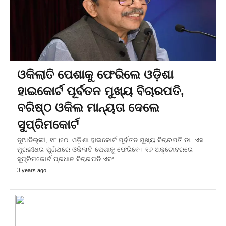
ଓକିଲାତି ପେଶାକୁ ଫେରିଲେ ଓଡ଼ିଶା
ହାଇକୋର୍ଟ ପୂର୍ବତନ ମୁଖ୍ୟ ବିଚାରପତି,
ବରିଷ୍ଠ ଓକିଲ ମାନ୍ୟତା ଦେଲେ
ସୁପ୍ରିମକୋର୍ଟ
ନୂଆଦିଲ୍ଲୀ, ୧୮।୧୦: ଓଡ଼ିଶା ହାଇକୋର୍ଟ ପୂର୍ବତନ ମୁଖ୍ୟ ବିଚାରପତି ଡା. ଏସ.
ମୁରଲୀଧର ପୁଣିଥରେ ଓକିଲାତି ପେଶାକୁ ଫେରିବେ। ୧୬ ଅକ୍ଟୋବରରେ
ସୁପ୍ରିମକୋର୍ଟ ପ୍ରଧାନ ବିଚାରପତି ଏବଂ…
3 years ago