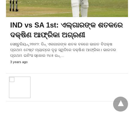
IND vs SA 1st: ଏଲ୍‌ଗାରଙ୍କ ଶତକରେ
ଦକ୍ଷିଣ ଆଫ୍ରିକା ଅଗ୍ରଣୀ
ସେଞ୍ଚୁରିୟନ୍‌,୨୭ା୧୨: ଡିନ୍‌ ଏଲଗାରଙ୍କ ଶତକ ବଳରେ ଭାରତ ବିପକ୍ଷ
ପ୍ରଥମ ଟେଷ୍ଟ ମ୍ୟାଚ୍‌ରେ ଦୃଢ଼ ସ୍ଥିତିରେ ଦକ୍ଷିଣ ଆଫ୍ରିକା। ଭାରତର
ପ୍ରଥମ ଇନିଂସ ସ୍କୋର ୨୪୫ ରନ୍‌…
3 years ago