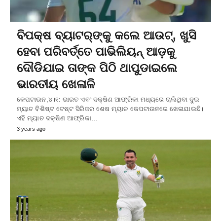
ବିପକ୍ଷ ବ୍ୟାଟର୍‌ଙ୍କୁ କଲେ ଆଉଟ୍‌, ଖୁସି
ହେବା ପରିବର୍ତ୍ତେ ପାଭିଲିୟନ୍‌ ଆଡ଼କୁ
ଦୌଡିଯାଇ ତାଙ୍କ ପିଠି ଥାପୁଡାଇଲେ
ଭାରତୀୟ ଖେଳାଳି
କେପଟାଉନ,୪।୧: ଭାରତ ଏବଂ ଦକ୍ଷିଣ ଆଫ୍ରିକା ମଧ୍ୟରେ ଚାଲିଥିବା ଦୁଇ
ମ୍ୟାଚ ବିଶିଷ୍ଟ ଟେଷ୍ଟ ସିରିଜର ଶେଷ ମ୍ୟାଚ କେପଟାଉନରେ ଖେଳାଯାଉଛି।
ଏହି ମ୍ୟାଚ ଦକ୍ଷିଣ ଆଫ୍ରିକା…
3 years ago