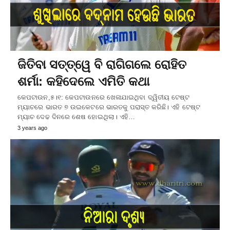
ଜିତିବା ସତ୍ତ୍ୱେ ବି ରାଗିଗଲେ ରୋହିତ
ଶର୍ମା: କହିଦେଲେ ଏମିତି କଥା
କେପଟାଉନ,୫।୧: କେପଟାଉନରେ ଖେଳାଯାଇଥିବା ଦ୍ୱିତୀୟ ଟେଷ୍ଟ
ମ୍ୟାଚରେ ଭାରତ ୭ ଉଇକେଟରେ ଭାରତକୁ ପରାସ୍ତ କରିଛି। ଏହି ଟେଷ୍ଟ
ମ୍ୟାଚ ଦେଢ ଦିନରେ ଶେଷ ହୋଇଥିଲା। ଏହି…
3 years ago