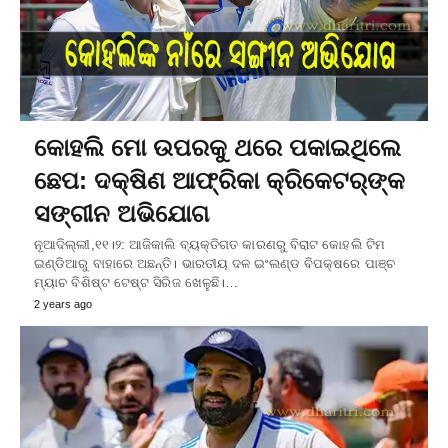
କୋହଲି ମୋ ଉପରକୁ ଥରେ ପକାଇଥିଲେ
ଛେପ: ଦକ୍ଷିଣ ଆଫ୍ରିକା କ୍ରିକେଟର୍‌ଙ୍କ
ସଙ୍ଗୀନ ଅଭିଯୋଗ
ନୂଆଦିଲ୍ଲୀ,୧୧।୨: ଆଜିକାଲି ବ୍ୟକ୍ତିଗତ କାରଣରୁ ବିରାଟ କୋହଲି ଟିମ
ଇଣ୍ଡିଆରୁ ବାହାରେ ଅଛନ୍ତି। ଭାରତୀୟ ଦଳ ଇଂଲଣ୍ଡ ବିପକ୍ଷରେ ପାଞ୍ଚ
ମ୍ୟାଚ ବିଶିଷ୍ଟ ଟେଷ୍ଟ ସିରିଜ ଖେଳୁଛି।…
2 years ago