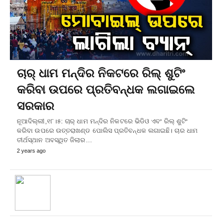
ଚାର୍ ଧାମ ମନ୍ଦିର ନିକଟରେ ରିଲ୍ ଶୁଟିଂ
କରିବା ଉପରେ ପ୍ରତିବନ୍ଧକ ଲଗାଇଲେ
ସରକାର
ନୂଆଦିଲ୍ଲୀ,୧୮।୫: ଚାର୍ ଧାମ ମନ୍ଦିର ନିକଟରେ ଭିଡିଓ ଏବଂ ରିଲ୍ ଶୁଟିଂ
କରିବା ଉପରେ ଉତ୍ତରାଖଣ୍ଡ ପୋଲିସ ପ୍ରତିବନ୍ଧକ ଲଗାଇଛି। ଚାର ଧାମ
ତୀର୍ଥସ୍ଥାନ ଅବସ୍ଥିତ ଜିଲାର…
2 years ago