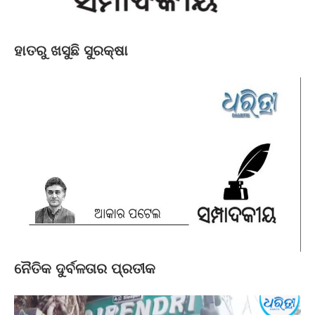
ହାତରୁ ଖସୁଛି ସୁରକ୍ଷା
ନୈତିକ ଦୁର୍ବଳତାର ପ୍ରତୀକ