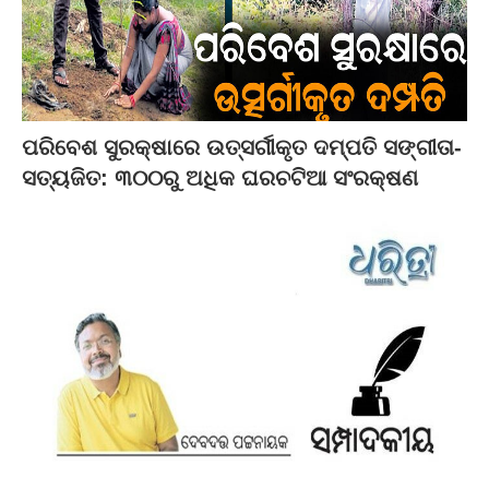
ପରିବେଶ ସୁରକ୍ଷାରେ ଉତ୍ସର୍ଗୀକୃତ ଦମ୍ପତି ସଙ୍ଗୀତା-
ସତ୍ୟଜିତ: ୩୦୦ରୁ ଅଧିକ ଘରଚଟିଆ ସଂରକ୍ଷଣ