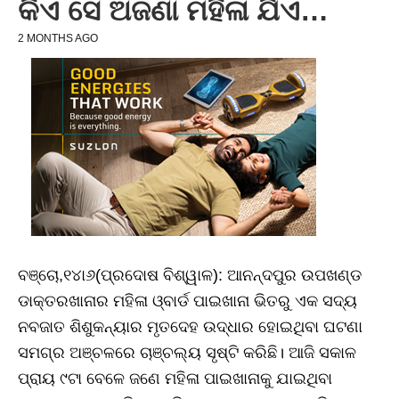
କିଏ ସେ ଅଜଣା ମହିଳା ଯିଏ…
2 MONTHS AGO
ବଞ୍ଚୋ,୧୪ା୬(ପ୍ରଦୋଷ ବିଶ୍ୱାଳ): ଆନନ୍ଦପୁର ଉପଖଣ୍ଡ
ଡାକ୍ତରଖାନାର ମହିଳା ଓ୍ବାର୍ଡ ପାଇଖାନା ଭିତରୁ ଏକ ସଦ୍ୟ
ନବଜାତ ଶିଶୁକନ୍ୟାର ମୃତଦେହ ଉଦ୍ଧାର ହୋଇଥିବା ଘଟଣା
ସମଗ୍ର ଅଞ୍ଚଳରେ ଚାଞ୍ଚଲ୍ୟ ସୃଷ୍ଟି କରିଛି। ଆଜି ସକାଳ
ପ୍ରାୟ ୯ଟା ବେଳେ ଜଣେ ମହିଳା ପାଇଖାନାକୁ ଯାଇଥିବା