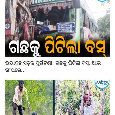
ଭୟାବହ ସଡ଼କ ଦୁର୍ଘଟଣା: ଗଛକୁ ପିଟିଲା ବସ୍‌, ଆଉ
ତା’ପରେ..