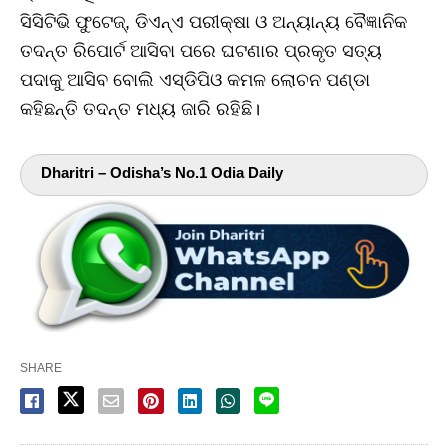
ସିସିଟିଭି ଫୁଟେଜ୍‌, ଡିଏନ୍‌ଏ ପରୀକ୍ଷା ଓ ଅନ୍ୟାନ୍ୟ ବୈଜ୍ଞାନିକ
ତଦନ୍ତ ରିପୋର୍ଟ ଆସିବା ପରେ ଘଟଣାର ପ୍ରକୃତ ସତ୍ୟ
ପଦାକୁ ଆସିବ ବୋଲି ଏସ୍‌ଡିପିଓ କମଳ ଲୋଚନ ପଣ୍ଡା
କହିଛନ୍ତି ତଦନ୍ତ ମଧ୍ୟ ଜାରି ରହିଛି।
Dharitri – Odisha’s No.1 Odia Daily
SHARE