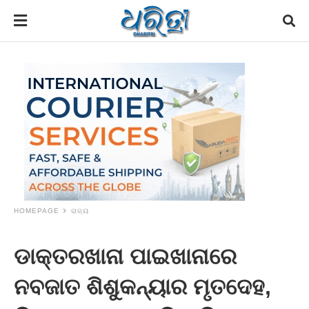
HOMEPAGE
ରାଜ୍ୟ
ଡାକ୍ତରଖାନା ପାଇଖାନାରେ
ନବଜାତ ଶିଶୁକନ୍ୟାର ମୃତଦେହ,