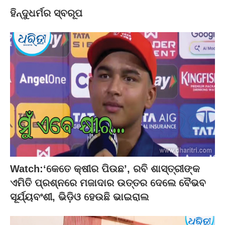
ହିନ୍ଦୁଧର୍ମର ସ୍ବରୂପ
Watch:‘କେତେ କ୍ଷୀର ପିଉଛ’, ରବି ଶାସ୍ତ୍ରୀଙ୍କ
ଏମିତି ପ୍ରଶ୍ନରେ ମଜାଦାର ଉତ୍ତର ଦେଲେ ବୈଭବ
ସୂର୍ଯ୍ୟବଂଶୀ, ଭିଡ଼ିଓ ହେଉଛି ଭାଇରାଲ