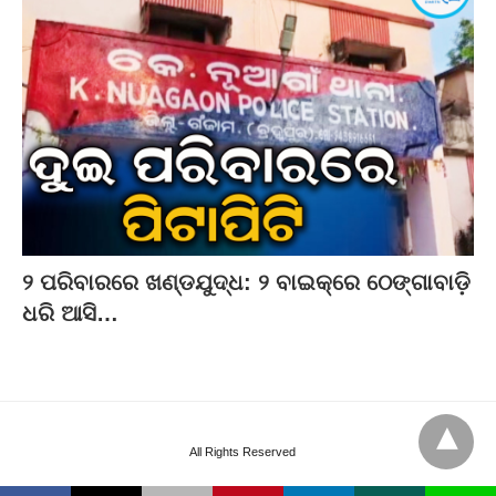
୨ ପରିବାରରେ ଖଣ୍ଡଯୁଦ୍ଧ: ୨ ବାଇକ୍‌ରେ ଠେଙ୍ଗାବାଡ଼ି
ଧରି ଆସି…
All Rights Reserved