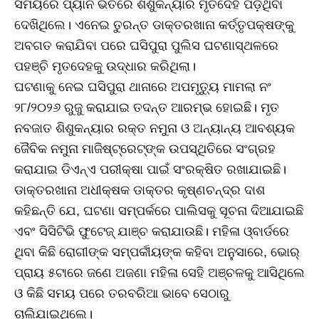
ସମୟରେ ପ୍ୟାନ ଭିତରେ ଶିଶୁକନ୍ୟାର ମୃତଦେହ ପଡ଼ିଥିବା
ଦେଖିଥିଲେ। ଏନେଇ ତୁରନ୍ତ ଡାକ୍ତରଖାନା କର୍ତ୍ତୃପକ୍ଷଙ୍କୁ
ଅବଗତ କରାଯିବା ପରେ ଘସିପୁରା ପୁଲିସ ଘଟଣାସ୍ଥଳରେ
ପହଞ୍ଚି ମୃତଦେହକୁ ଉଦ୍ଧାର କରିଥିଲା।
ଘଟଣାକୁ ନେଇ ଘସିପୁରା ଥାନାରେ ଅପମୃତ୍ୟୁ ମାମଲା ନଂ
୨୮/୨୦୨୬ ରୁଜୁ କରାଯାଇ ତଦନ୍ତ ଆରମ୍ଭ ହୋଇଛି। ମୃତ
ନବଜାତ ଶିଶୁକନ୍ୟାର ରକ୍ତ ନମୁନା ଓ ଅନ୍ୟାନ୍ୟ ଆବଶ୍ୟକ
ଜୈବିକ ନମୁନା ମାଜିଷ୍ଟ୍ରେଟ୍‌ଙ୍କ ଉପସ୍ଥିତିରେ ସଂଗ୍ରହ
କରାଯାଇ ଡିଏନ୍‌ଏ ପରୀକ୍ଷା ପାଇଁ ସଂରକ୍ଷିତ ରଖାଯାଇଛି।
ଡାକ୍ତରଖାନା ଅଧୀକ୍ଷକ ଡାକ୍ତର କୃଷ୍ଣଚନ୍ଦ୍ର ଦାଶ
କହିଛନ୍ତି ଯେ, ଘଟଣା ସମ୍ପର୍କରେ ପାଲିସକୁ ସୂଚନା ଦିଆଯାଇଛି
ଏବଂ ସିସିଟିଭି ଫୁଟେଜ୍‌ ଯାଞ୍ଚ କରାଯାଉଛି। ମହିଳା ଓ୍ବାର୍ଡରେ
ଥିବା କିଛି ରୋଗୀଙ୍କ ସମ୍ପର୍କୀୟଙ୍କ କହିବା ଅନୁସାରେ, ଭୋର୍‌
ପ୍ରାୟ ୫ଟାରେ ଜଣେ ଅଜଣା ମହିଳା ସେହି ଅଞ୍ଚଳକୁ ଆସିଥିଲେ
ଓ କିଛି ସମୟ ପରେ ତରବରିଆ ଭାବେ ସେଠାରୁ
ଚାଲିଯାଇଥିଲେ।