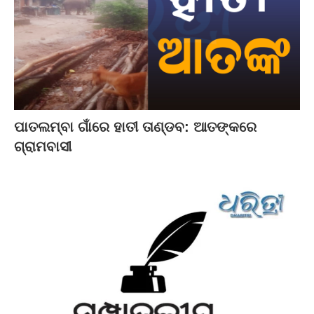
ପାତଲମ୍ବା ଗାଁରେ ହାତୀ ତାଣ୍ଡବ: ଆତଙ୍କରେ
ଗ୍ରାମବାସୀ