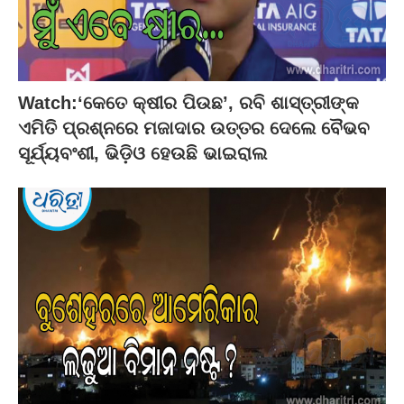
Watch:‘କେତେ କ୍ଷୀର ପିଉଛ’, ରବି ଶାସ୍ତ୍ରୀଙ୍କ
ଏମିତି ପ୍ରଶ୍ନରେ ମଜାଦାର ଉତ୍ତର ଦେଲେ ବୈଭବ
ସୂର୍ଯ୍ୟବଂଶୀ, ଭିଡ଼ିଓ ହେଉଛି ଭାଇରାଲ