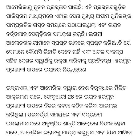
ଆମେରିକାରୁ ନୂତନ ପ୍ରସ୍ତାବ ପାଇଛି; ଏହି ପ୍ରସ୍ତାବଗୁଡ଼ିକ
ପାକିସ୍ତାନ ମାଧ୍ୟମରେ ଏହାର ସେନା ମୁଖ୍ୟ ଅସୀମ ମୁନିରଙ୍କ
ସାମ୍ପ୍ରତିକ ଗସ୍ତ ସମୟରେ ପଠାଯାଇଥିଲା ଏବଂ ଇରାନ
ବର୍ତ୍ତମାନ ସେଗୁଡ଼ିକର ସମୀକ୍ଷା କରୁଛି। ଇରାନୀ
ଆଲୋଚନାକାରୀମାନେ ସ୍ପଷ୍ଟ ଭାବରେ ସ୍ପଷ୍ଟ କରିଛନ୍ତି ଯେ
ସେମାନେ କୌଣସି ରିହାତି ଦେବେ ନାହିଁ ଏବଂ ଅଟଳ ସଂକଳ୍ପ
ସହିତ ଦେଶର ସୱାର୍ଥକୁ ରକ୍ଷା କରିବାକୁ ପ୍ରତିବଦ୍ଧ। ହରମୁଜ
ପ୍ରଣାଳୀ ଉପରେ ଇରାନର ନିୟନ୍ତ୍ରଣ
ଇସ୍ରାଏଲ ଏବଂ ଆମେରିକା ଦ୍ୱାରା ଦେଶ ବିରୁଦ୍ଧରେ ମିଳିତ
ଆକ୍ରମଣ ପରେ, ଫେବୃଆରୀ 28 ରେ ଇରାନ ହରମୁଜ
ପ୍ରଣାଳୀ ଉପରେ ନିଜର କବଜା କଠିନ କରିବା ଆରମ୍ଭ
କରିଥିଲା। ପରବର୍ତ୍ତୀ ସମୟରେ ଏବଂ ସଦ୍ୟତମ
ଇସଲାମାବାଦରେ ଅନୁଷ୍ଠିତ ଶାନ୍ତି ଆଲୋଚନା ବିଫଳ ହେବା
ପରେ, ଆମେରିକା ଇରାନକୁ ଯାତ୍ରା କରୁଥିବା ଏବଂ ଯିବା ଆସିବା