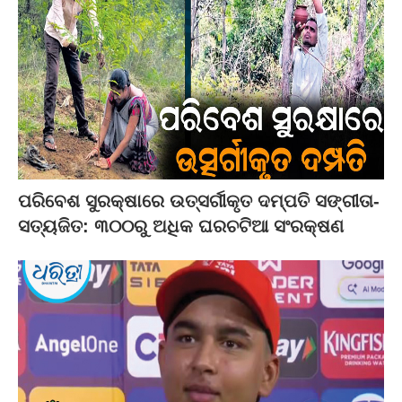
ପରିବେଶ ସୁରକ୍ଷାରେ ଉତ୍ସର୍ଗୀକୃତ ଦମ୍ପତି ସଙ୍ଗୀତା-
ସତ୍ୟଜିତ: ୩୦୦ରୁ ଅଧିକ ଘରଚଟିଆ ସଂରକ୍ଷଣ