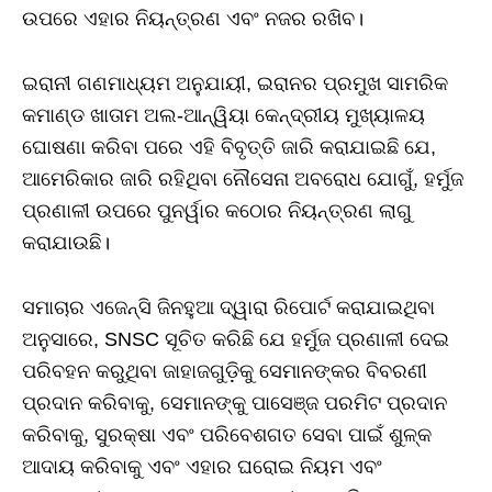
ଉପରେ ଏହାର ନିୟନ୍ତ୍ରଣ ଏବଂ ନଜର ରଖିବ।
ଇରାନୀ ଗଣମାଧ୍ୟମ ଅନୁଯାୟୀ, ଇରାନର ପ୍ରମୁଖ ସାମରିକ
କମାଣ୍ଡ ଖାତାମ ଅଲ-ଆନ୍ୱିୟା କେନ୍ଦ୍ରୀୟ ମୁଖ୍ୟାଳୟ
ଘୋଷଣା କରିବା ପରେ ଏହି ବିବୃତ୍ତି ଜାରି କରାଯାଇଛି ଯେ,
ଆମେରିକାର ଜାରି ରହିଥିବା ନୌସେନା ଅବରୋଧ ଯୋଗୁଁ, ହର୍ମୁଜ
ପ୍ରଣାଳୀ ଉପରେ ପୁନର୍ୱାର କଠୋର ନିୟନ୍ତ୍ରଣ ଲାଗୁ
କରାଯାଉଛି।
ସମାଚାର ଏଜେନ୍ସି ଜିନହୁଆ ଦ୍ୱାରା ରିପୋର୍ଟ କରାଯାଇଥିବା
ଅନୁସାରେ, SNSC ସୂଚିତ କରିଛି ଯେ ହର୍ମୁଜ ପ୍ରଣାଳୀ ଦେଇ
ପରିବହନ କରୁଥିବା ଜାହାଜଗୁଡ଼ିକୁ ସେମାନଙ୍କର ବିବରଣୀ
ପ୍ରଦାନ କରିବାକୁ, ସେମାନଙ୍କୁ ପାସେଞ୍ଜ ପରମିଟ ପ୍ରଦାନ
କରିବାକୁ, ସୁରକ୍ଷା ଏବଂ ପରିବେଶଗତ ସେବା ପାଇଁ ଶୁଳ୍କ
ଆଦାୟ କରିବାକୁ ଏବଂ ଏହାର ଘରୋଇ ନିୟମ ଏବଂ