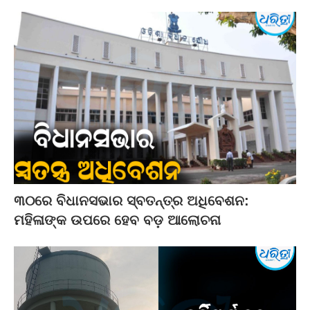
୩୦ରେ ବିଧାନସଭାର ସ୍ବତନ୍ତ୍ର ଅଧିବେଶନ:
ମହିଳାଙ୍କ ଉପରେ ହେବ ବଡ଼ ଆଲୋଚନା