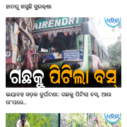
ହାତରୁ ଖସୁଛି ସୁରକ୍ଷା
ଭୟାବହ ସଡ଼କ ଦୁର୍ଘଟଣା: ଗଛକୁ ପିଟିଲା ବସ୍‌, ଆଉ
ତା’ପରେ..