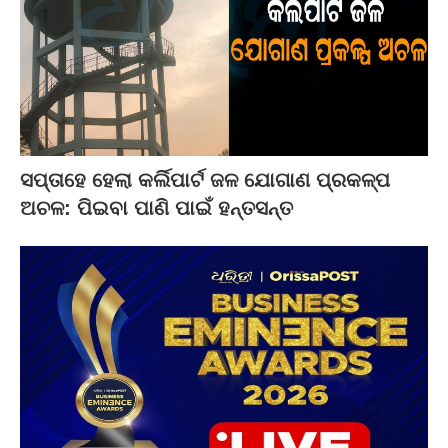
ସପ୍ତାହେ ହେଲା କର୍ଲିପାର୍ଟ ଜଳ ଯୋଗାଣ ପ୍ରକଳ୍ପ
ଅଚଳ: ପିଇବା ପାଣି ପାଇଁ ହନ୍ତସନ୍ତ