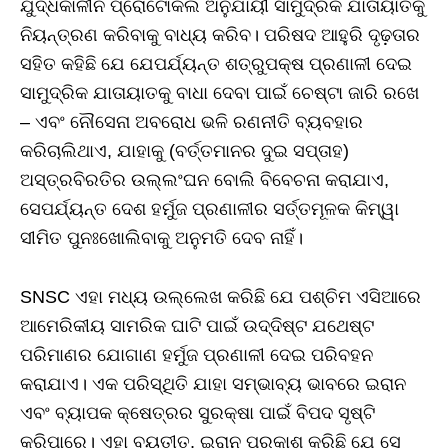
ଯୁଦ୍ଧକାଳୀନ ପ୍ରୋଟୋକଲ ଅନୁଯାୟୀ ସାମୁଦ୍ରିକ ଯାତାୟାତକୁ
ନିୟନ୍ତ୍ରଣ କରିବାକୁ ବାଧ୍ୟ କରିବ। ପରିଷଦ ଆହୁରି ଦୃଢ଼ତାର
ସହିତ କହିଛି ଯେ ଯେପର୍ଯ୍ୟନ୍ତ ଶତ୍ରୁପକ୍ଷ ପ୍ରଣାଳୀ ଦେଇ
ସାମୁଦ୍ରିକ ଯାତାୟାତକୁ ବାଧା ଦେବା ପାଇଁ ଚେଷ୍ଟା ଜାରି ରଖେ
– ଏବଂ ନୌସେନା ଅବରୋଧ ଭଳି ରଣନୀତି ବ୍ୟବହାର
କରିଚାଲିଥାଏ, ଯାହାକୁ (ବର୍ତ୍ତମାନର ଦୁଇ ସପ୍ତାହ)
ଅସ୍ତ୍ରବିରତିର ଉଲ୍ଲଂଘନ ବୋଲି ବିବେଚନା କରାଯାଏ,
ସେପର୍ଯ୍ୟନ୍ତ ଦେଶ ହର୍ମୁଜ ପ୍ରଣାଳୀର ସର୍ତ୍ତମୂଳକ କିମ୍ୱା
ସୀମିତ ପୁନଃଖୋଲିବାକୁ ଅନୁମତି ଦେବ ନାହିଁ।
SNSC ଏହା ମଧ୍ୟ ଉଲ୍ଲେଖ କରିଛି ଯେ ପଶ୍ଚିମ ଏସିଆରେ
ଆମେରିକୀୟ ସାମରିକ ଘାଟି ପାଇଁ ଉଦ୍ଦିଷ୍ଟ ଯଥେଷ୍ଟ
ପରିମାଣର ଯୋଗାଣ ହର୍ମୁଜ ପ୍ରଣାଳୀ ଦେଇ ପରିବହନ
କରାଯାଏ। ଏକ ପରିସ୍ଥିତି ଯାହା ସମ୍ଭାବ୍ୟ ଭାବରେ ଇରାନ
ଏବଂ ବ୍ୟାପକ କ୍ଷେତ୍ରର ସୁରକ୍ଷା ପାଇଁ ବିପଦ ସୃଷ୍ଟି
କରିପାରେ। ଏହା ବ୍ୟତୀତ, ଇରାନ ପ୍ରକାଶ କରିଛି ଯେ ସେ