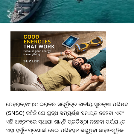
ତେହରାନ,୧୯।୪: ଇରାନର ସର୍ୱୋଚ୍ଚ ଜାତୀୟ ସୁରକ୍ଷା ପରିଷଦ
(SNSC) କହିଛି ଯେ ଯୁଦ୍ଧ ସମ୍ପୂର୍ଣ୍ଣ ସମାପ୍ତ ନହେବା ଏବଂ
ଏହି ଅଞ୍ଚଳରେ ସ୍ଥାୟୀ ଶାନ୍ତି ପ୍ରତିଷ୍ଠା ନହେବା ପର୍ଯ୍ୟନ୍ତ
ଏହା ହର୍ମୁଜ ପ୍ରଣାଳୀ ଦେଇ ପରିବହନ କରୁଥିବା ଜାହାଜଗୁଡ଼ିକ