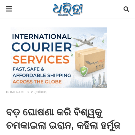
HOMEPAGE
ଅନ୍ତର୍ଜାତୀୟ
ବଡ଼ ଘୋଷଣା କରି ବିଶ୍ୱକୁ
ଚମକାଇଲା ଇରାନ, କହିଲା ହର୍ମୁଜ