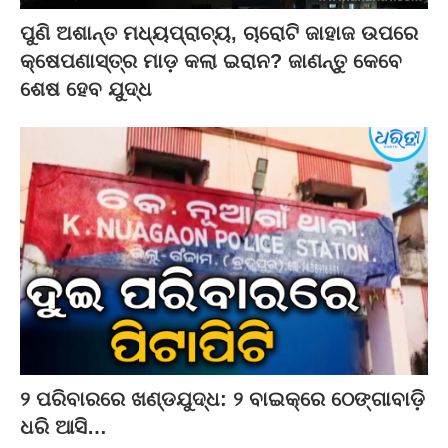
ପୁଣି ଅଶାନ୍ତ ମଧ୍ୟପ୍ରାଚ୍ୟ, ଚାରୋଟି ଜାହାଜ ଉପରେ
କ୍ଷେପଣାସ୍ତ୍ର ମାଡ଼ କଲା ଇରାନ? ଜାଣନ୍ତୁ କେବେ
ଶେଷ ହେବ ଯୁଦ୍ଧ
୨ ପରିବାରରେ ଖଣ୍ଡଯୁଦ୍ଧ: ୨ ବାଇକ୍‌ରେ ଠେଙ୍ଗାବାଡ଼ି
ଧରି ଆସି…