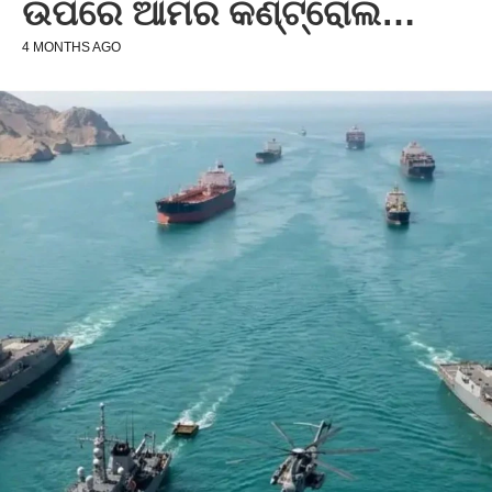
ଉପରେ ଆମର କଣ୍ଟ୍ରୋଲ…
4 MONTHS AGO