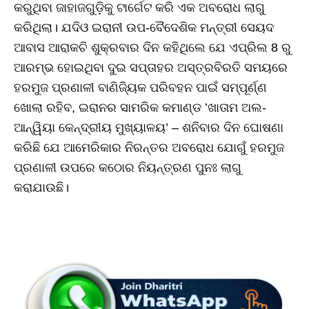
କରୁଥିବା ଜାହାଜଗୁଡ଼ିକୁ ଟାର୍ଗେଟ କରି ଏକ ଅବରୋଧ ଲାଗୁ
କରିଥିଲା। ଯଦିଓ ଇରାନୀ ଉପ-ବୈଦେଶିକ ମନ୍ତ୍ରୀ ସେୟଦ
ଆବାସ ଆରାକଚି ଶୁକ୍ରବାର ଦିନ କହିଥିଲେ ଯେ ଏପ୍ରିଲ 8 ରୁ
ଆରମ୍ଭ ହୋଇଥିବା ଦୁଇ ସପ୍ତାହର ଅସ୍ତ୍ରବିରତି ସମୟରେ
ହରମୁଜ ପ୍ରଣାଳୀ ବାଣିଜ୍ୟିକ ପରିବହନ ପାଇଁ ସମ୍ପୂର୍ଣ୍ଣ
ଖୋଲା ରହିବ, ଇରାନର ସାମରିକ କମାଣ୍ଡ ’ଖାତାମ ଅଲ-
ଆନ୍ୱିୟା କେନ୍ଦ୍ରୀୟ ମୁଖ୍ୟାଳୟ’ – ଶନିବାର ଦିନ ଘୋଷଣା
କରିଛି ଯେ ଆମେରିକାର ନିରନ୍ତର ଅବରୋଧ ଯୋଗୁଁ ହରମୁଜ
ପ୍ରଣାଳୀ ଉପରେ କଠୋର ନିୟନ୍ତ୍ରଣ ପୁନଃ ଲାଗୁ
କରାଯାଉଛି।