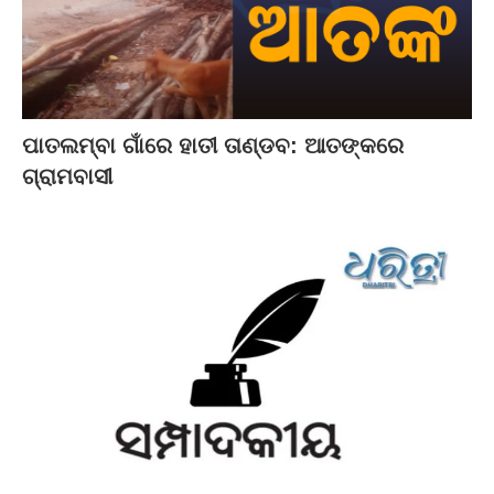
ପାତଲମ୍ବା ଗାଁରେ ହାତୀ ତାଣ୍ଡବ: ଆତଙ୍କରେ
ଗ୍ରାମବାସୀ