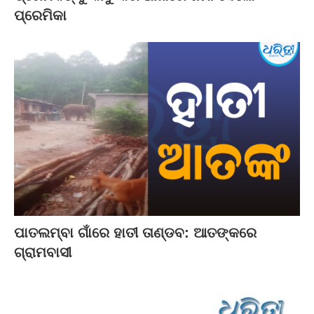
ପ୍ରେମିକା
ପାତଲମ୍ବା ଗାଁରେ ହାତୀ ତାଣ୍ଡବ: ଆତଙ୍କରେ
ଗ୍ରାମବାସୀ