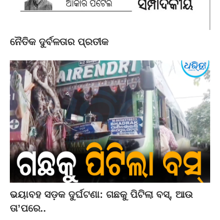
ନୈତିକ ଦୁର୍ବଳତାର ପ୍ରତୀକ
ଭୟାବହ ସଡ଼କ ଦୁର୍ଘଟଣା: ଗଛକୁ ପିଟିଲା ବସ୍‌, ଆଉ
ତା’ପରେ..