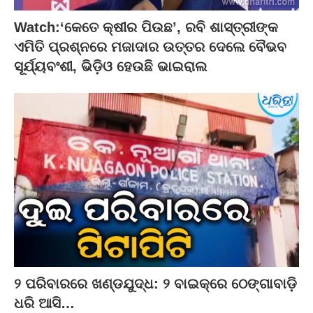
Watch:‘କେତେ କ୍ଷୀର ପିଉଛ’, ରବି ଶାସ୍ତ୍ରୀଙ୍କ
ଏମିତି ପ୍ରଶ୍ନରେ ମଜାଦାର ଉତ୍ତର ଦେଲେ ବୈଭବ
ସୂର୍ଯ୍ୟବଂଶୀ, ଭିଡ଼ିଓ ହେଉଛି ଭାଇରାଲ
୨ ପରିବାରରେ ଖଣ୍ଡଯୁଦ୍ଧ: ୨ ବାଇକ୍‌ରେ ଠେଙ୍ଗାବାଡ଼ି
ଧରି ଆସି…