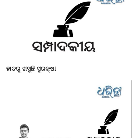
ହାତରୁ ଖସୁଛି ସୁରକ୍ଷା