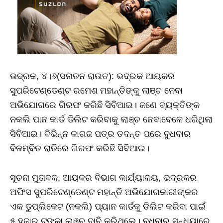
ଭଦ୍ରକ, ୪।୬(ସନାତନ ରାଉତ): ଭଦ୍ରକ ଆୟକର
ସୁପରିଟେଣ୍ଡେଣ୍ଟ ରମେଶ ମହାନ୍ତିଙ୍କୁ ଲାଞ୍ଚ ନେବା
ଅଭିଯୋଗରେ ଗିରଫ କରିଛି ସିବିଆଇ। ଜଣେ ବ୍ୟକ୍ତିଙ୍କ
ନକଲି ପାନ କାର୍ଡ ଡିଲିଟ କରିବାକୁ ଲାଞ୍ଚ ନେବାବେଳେ ଧରିଥିଲା
ସିବିଆଇ। ବିଭିନ୍ନ କାଗଜ ପତ୍ର ତଦନ୍ତ ପରେ ବୁଧବାର
ବିଳମ୍ବିତ ରାତିରେ ଗିରଫ କରିଛି ସିବିଆଇ।
ସୂଚନା ମୁତାବକ, ଆୟକର ବିଭାଗ କାର୍ଯ୍ୟାଳୟ, ଭଦ୍ରକର
ଅଫିସ ସୁପରିଟେଣ୍ଡେଣ୍ଟ ମହାନ୍ତି ଅଭିଯୋଗକାରୀଙ୍କର
ଏକ ଡୁପ୍ଲିକେଟ (ନକଲି) ପ୍ୟାନ କାର୍ଡକୁ ଡିଲିଟ କରିବା ପାଇଁ
୫ ହଜାର ଟଙ୍କା ଲାଞ୍ଚ ଦାବି କରିଥିଲେ। ବୁଧବାର ସନ୍ଧ୍ୟାରେ