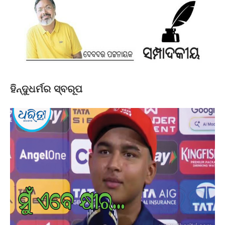
ହିନ୍ଦୁଧର୍ମର ସ୍ବରୂପ