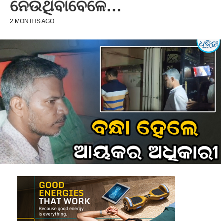
ନେଉଥିବାବେଳେ…
2 MONTHS AGO