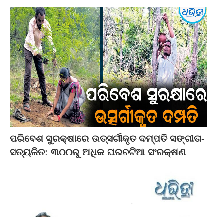
ପରିବେଶ ସୁରକ୍ଷାରେ ଉତ୍ସର୍ଗୀକୃତ ଦମ୍ପତି ସଙ୍ଗୀତା-
ସତ୍ୟଜିତ: ୩୦୦ରୁ ଅଧିକ ଘରଚଟିଆ ସଂରକ୍ଷଣ