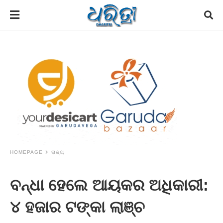
HOMEPAGE
ରାଜ୍ୟ
ବନ୍ଧା ହେଲେ ଆୟକର ଅଧିକାରୀ:
୪ ହଜାର ଟଙ୍କା ଲାଞ୍ଚ