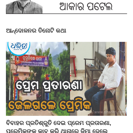
ଆନ୍ଦୋଳନର ତିନୋଟି କଥା
ବିବାହର ପ୍ରତିଶ୍ରୁତି ଦେଇ ପ୍ରେମ ପ୍ରତାରଣା,
ପ୍ରେମିକଙ୍କୁ କାବୁ କରି ଥାନାରେ ଜିମା ଦେଲେ