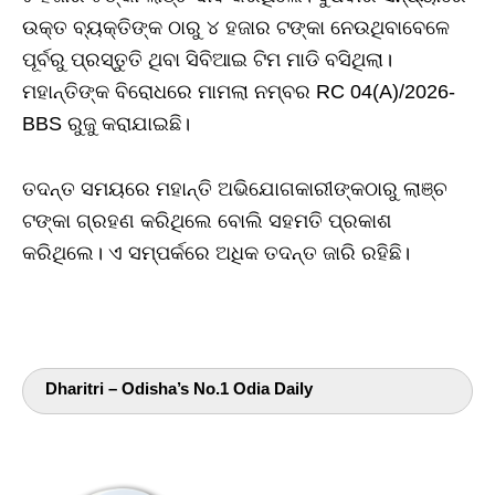
ଉକ୍ତ ବ୍ୟକ୍ତିଙ୍କ ଠାରୁ ୪ ହଜାର ଟଙ୍କା ନେଉଥିବାବେଳେ
ପୂର୍ବରୁ ପ୍ରସ୍ତୁତି ଥିବା ସିବିଆଇ ଟିମ ମାଡି ବସିଥିଲା।
ମହାନ୍ତିଙ୍କ ବିରୋଧରେ ମାମଲା ନମ୍ବର RC 04(A)/2026-
BBS ରୁଜୁ କରାଯାଇଛି।
ତଦନ୍ତ ସମୟରେ ମହାନ୍ତି ଅଭିଯୋଗକାରୀଙ୍କଠାରୁ ଲାଞ୍ଚ
ଟଙ୍କା ଗ୍ରହଣ କରିଥିଲେ ବୋଲି ସହମତି ପ୍ରକାଶ
କରିଥିଲେ। ଏ ସମ୍ପର୍କରେ ଅଧିକ ତଦନ୍ତ ଜାରି ରହିଛି।
Dharitri – Odisha’s No.1 Odia Daily