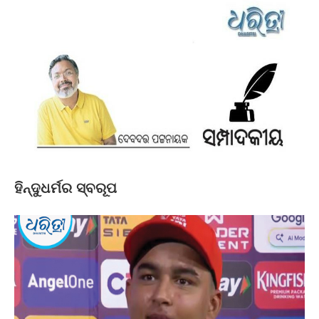
ହିନ୍ଦୁଧର୍ମର ସ୍ବରୂପ