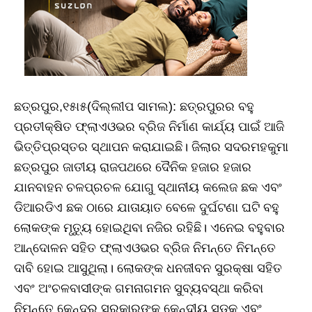
ଛତ୍ରପୁର,୧୫ା୫(ଦିଲ୍ଲୀପ ସାମଲ): ଛତ୍ରପୁରର ବହୁ
ପ୍ରତୀକ୍ଷିତ ଫ୍ଲାଏଓଭର ବ୍ରିଜ ନିର୍ମାଣ କାର୍ଯ୍ୟ ପାଇଁ ଆଜି
ଭିତ୍ତିପ୍ରସ୍ତର ସ୍ଥାପନ କରାଯାଇଛି। ଜିଲାର ସଦରମହକୁମା
ଛତ୍ରପୁର ଜାତୀୟ ରାଜପଥରେ ଦୈନିକ ହଜାର ହଜାର
ଯାନବାହନ ଚଳପ୍ରଚଳ ଯୋଗୁ ସ୍ଥାନୀୟ କଲେଜ ଛକ ଏବଂ
ଡିଆରଡିଏ ଛକ ଠାରେ ଯାତାୟାତ ବେଳେ ଦୁର୍ଘଟଣା ଘଟି ବହୁ
ଲୋକଙ୍କ ମୃତ୍ୟୁ ହୋଇଥିବା ନଜିର ରହିଛି। ଏନେଇ ବହୁବାର
ଆନ୍ଦୋଳନ ସହିତ ଫ୍ଲାଏଓଭର ବ୍ରିଜ ନିମନ୍ତେ ନିମନ୍ତେ
ଦାବି ହୋଇ ଆସୁଥିଲା। ଲୋକଙ୍କ ଧନଜୀବନ ସୁରକ୍ଷା ସହିତ
ଏବଂ ଅଂଚଳବାସୀଙ୍କ ଗମନାଗମନ ସୁବ୍ୟବସ୍ଥା କରିବା
ନିମନ୍ତେ କେନ୍ଦ୍ର ସରକାରଙ୍କ କେନ୍ଦୀୟ ସଡ଼କ ଏବଂ