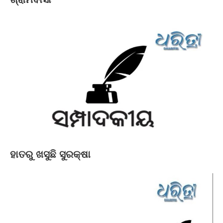
ହାତରୁ ଖସୁଛି ସୁରକ୍ଷା