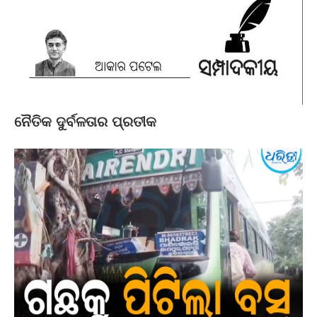
ନୈତିକ ଦୁର୍ବଳତାର ପ୍ରତୀକ