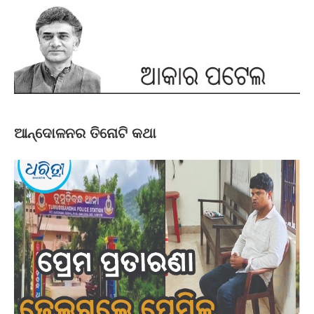
ଆନ୍ଦୋଳନର ତିନୋଟି କଥା