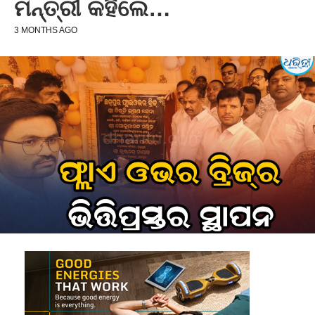
ମନ୍ତ୍ରୀ କହିଲେ…
3 MONTHS AGO