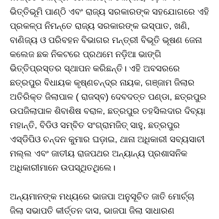
ଭିତ୍ତିଭୂମି ପାଣ୍ଠି ଏବଂ ରାଜ୍ୟ ସରକାରଙ୍କ ସହଯୋଗରେ ଏହି
ପ୍ରକଳ୍ପ ନିମନ୍ତେ ରାଜ୍ୟ ସରକାରଙ୍କ ଇସ୍ପାତ, ଖଣି,
ବାଣିଜ୍ୟ ଓ ପରିବହନ ବିଭାଗର ମନ୍ତ୍ରୀ ବିଭୂତି ଭୂଷଣ ଜେନା
କଲେଜ ଛକ ନିକଟରେ ପ୍ରଥମେ ନଡ଼ିଆ ଭାଙ୍ଗି
ଭିତ୍ତିପ୍ରସ୍ତର ସ୍ଥାପନ କରିଛନ୍ତି। ଏହି ଅବସରରେ
ଛତ୍ରପୁର ବିଧାୟକ କୃଷ୍ଣଚନ୍ଦ୍ର ନାୟକ, ଗଞ୍ଜାମ ଜିଲାର
ଅତିରିକ୍ତ ଜିଲାପାଳ ( ରାଜସ୍ବ) ଦେବଦତ୍ତ ପଣ୍ଡା, ଛତ୍ରପୁର
ଉପଜିଲାପାଳ ଶିବାଶିଷ ବରାଳ, ଛତ୍ରପୁର ତହସିଲଦାର ଦିବ୍ୟା
ମହାନ୍ତି, ବିଡିଓ ସମ୍ବିତ ସଂଗ୍ରାମଜିତ୍‌ ସାହୁ, ଛତ୍ରପୁର
ଏସ୍‌ଡିପିଓ ଚନ୍ଦନ କୁମାର ଘଡ଼ାଇ, ଥାନା ଅଧିକାରୀ ସବ୍ୟସାଚୀ
ମଲ୍ଲ ଏବଂ ଜାତୀୟ ରାଜପଥର ଅନ୍ୟାନ୍ୟ ପ୍ରଶାସନିକ
ଅଧିକାରୀମାନେ ଉପସ୍ଥିତଥିଲେ।
ଅନ୍ୟମାନଙ୍କ ମଧ୍ୟରେ ଭାଜପା ଅନୁସୂଚିତ ଜାତି ମୋର୍ଚ୍ଚା
ଜିଲା ସଭାପତି କୀର୍ତ୍ତନ ଦାସ, ଭାଜପା ଜିଲା ସାଧାରଣ