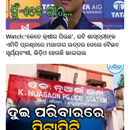
Watch:‘କେତେ କ୍ଷୀର ପିଉଛ’, ରବି ଶାସ୍ତ୍ରୀଙ୍କ
ଏମିତି ପ୍ରଶ୍ନରେ ମଜାଦାର ଉତ୍ତର ଦେଲେ ବୈଭବ
ସୂର୍ଯ୍ୟବଂଶୀ, ଭିଡ଼ିଓ ହେଉଛି ଭାଇରାଲ