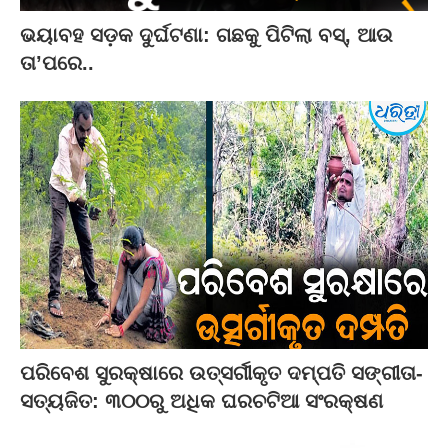
ଭୟାବହ ସଡ଼କ ଦୁର୍ଘଟଣା: ଗଛକୁ ପିଟିଲା ବସ୍‌, ଆଉ
ତା’ପରେ..
ପରିବେଶ ସୁରକ୍ଷାରେ ଉତ୍ସର୍ଗୀକୃତ ଦମ୍ପତି ସଙ୍ଗୀତା-
ସତ୍ୟଜିତ: ୩୦୦ରୁ ଅଧିକ ଘରଚଟିଆ ସଂରକ୍ଷଣ