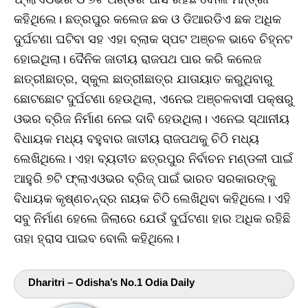
କହିଥିଲେ। ଛତ୍ରପୁର କଲେଜ ଛକ ଓ ଡିଆରଡିଏ ଛକ ଅଧିକ
ଦୁର୍ଘଟଣା ଘଟିବା ସହ ଏହା ବ୍ଲାକ ସ୍ପଟ ଅଞ୍ଚଳ ଭାବେ ଚିହ୍ନଟ
ହୋଇଥିଲା। ଦୈନିକ ଜାତୀୟ ରାଜପଥ ପାର କରି କଲେଜ
ଛାତ୍ରୀଛାତ୍ର, ସ୍କୁଲ ଛାତ୍ରୀଛାତ୍ର ଯାତାୟାତ କରୁଥିବାରୁ
ଛୋଟଛୋଟ ଦୁର୍ଘଟଣା ହେଉଥିଲା, ଏନେଇ ଅଞ୍ଚଳବାସୀ ପକ୍ଷରୁ
ଓଭର ବ୍ରିଜ ନିର୍ମାଣ ନେଇ ଦାବି ହେଉଥିଲା। ଏନେଇ ସ୍ଥାନୀୟ
ବିଧାୟକ ମଧ୍ୟ ବହୁବାର ଜାତୀୟ ରାଜପଥକୁ ଚିଠି ମଧ୍ୟ
ଲେଖିଥିଲେ। ଏହା ବ୍ୟତୀତ ଛତ୍ରପୁର ନିର୍ବାଚନ ମଣ୍ଡଳୀ ପାଇଁ
ଆହୁରି ୭ଟି ଫ୍ଲାଏଓଭର ବ୍ରିଜ୍‌ ପାଇଁ ଭାରତ ସରକାରଙ୍କୁ
ବିଧାୟକ କୃଷ୍ଣଚନ୍ଦ୍ର ନାୟକ ଚିଠି ଲେଖିଥିବା କହିଥିଲେ। ଏହି
ସବୁ ନିର୍ମାଣ ହେଲେ ଜିଲାରେ ଯେଉଁ ଦୁର୍ଘଟଣା ହାର ଅଧିକ ରହିଛି
ତାହା ହ୍ରାସ ପାଇବ ବୋଲି କହିଥିଲେ।
Dharitri – Odisha’s No.1 Odia Daily