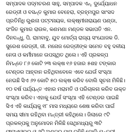
ସମ୍ପାଦକ ପଦ୍ମଚରଣ ସାହୁ, ସମ୍ପାଦକ ଏନ୍‌. ଦୁର୍ଯ୍ୟୋଧନ
ରେଡ୍ଡୀ ଓ ବସନ୍ତ କୁମାର ବେହେରା, ବ୍ରହ୍ମପୁର ସାଂସଦ
ପ୍ରତିନିଧି ରୁଈନା ପଟ୍ଟନାୟକ, ଲକ୍ଷ୍ମୀନାରାୟଣ ପଣ୍ଡା,
ସଂଜିତ କୁମାର ରାଉଳ, କଣମଣା ମଣ୍ଡଳ ସଭାପତି ଏନ.
ଦିନବନ୍ଧୁ, ପି. ରାମବାବୁ, ଯୁବ ମୋର୍ଚ୍ଚା ରାଜ୍ୟ ସଂଯୋଜକ ଡି.
ସୁରେଶ ରେଡ୍ଡୀ, ଜୀ. ମନୋଜ ରେଡ୍ଡୀଙ୍କ ସମେତ ବହୁ ଦଳୀୟ
ନେତା ଓ କର୍ମୀମାନେ ଉପସ୍ଥିତ ଥିଲେ। ଏହି ପ୍ରକଳ୍ପ
ନିମନ୍ତେ ୮୬ କୋଟି ୨୩ ଲକ୍ଷ ୧୬ ହଜାର ୫ଶହ ଟଙ୍କାର
ଟେଣ୍ଡର ଆହ୍ବାନ ରହିଥିବାବେଳେ ଏବେ ଯେଉଁ ସଂସ୍ଥା
ନେଇଛି ସିଏ ୬୨ କୋଟି ୫୦ ଲକ୍ଷ କରିବ ବୋଲି ସୂଚନା ମିଳିଛି।
୧୦ ବର୍ଷ ପର୍ଯ୍ୟନ୍ତ ଏହାର ମରାମତି ଓ ପରିଚାଳନା କରିବ ଉକ୍ତ
ସଂସ୍ଥା କରିବ। ଏହାକୁ ଯେଉଁ ସଂସ୍ଥା ଏହି ଟେଣ୍ଡର ପାଇଛି
ସିଏ ଏହି କାର୍ଯ୍ୟକୁ ୧୮ ମାସ ମଧ୍ୟରେ ଶେଷ କରିବା ପାଇଁ
ସମୟ ସୀମା ରହିଥିବା ମନ୍ତ୍ରୀ କହିଥିଲେ। ଜିଲାରେ ୯ଟି
ପ୍ରକଳ୍ପକୁ ଅନୁମୋଦନ ମିଳିଛି ସେଥିମଧ୍ୟରୁ ୩ଟି
ଫ୍ଲାଏଓଭର ଓ ୬ଟି ଅଣ୍ଡର ପାସ ରହିଛି ବୋଲି ମନ୍ତ୍ରୀ