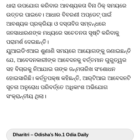
ଧାରା ଉପଯୋଗ କରିବାର ଆବଶ୍ୟକତା ବିନା ଠିକ୍‌ ସମୟରେ
ଉତ୍ତର ପାଇବେ। ଆଧାର ବିବରଣୀ ଅପ୍‌ଡେଟ୍‌ ପାଇଁ
ଆବଶ୍ୟକ ପ୍ରକ୍ରିୟା ଓ ଦସ୍ତାବିଜ ସମ୍ବନ୍ଧରେ
ଜନସାଧାରଣଙ୍କ ମଧ୍ୟରେ ସଚେତନତା ସୃଷ୍ଟି କରିବାକୁ
ପରାମର୍ଶ ଦେଇଛନ୍ତି।
ୟୁଆଇଡିଏଆଇ ଶୁଣାଣି ସମୟରେ ଆୟୋଗଙ୍କୁ ଜଣାଇଛନ୍ତି
ଯେ, ଆବେଦନକାରୀଙ୍କ ଆବେଦନକୁ ବର୍ତ୍ତମାନ ଗୁରୁତ୍ୱର
ସହ ବିଚାରକୁ ନିଆଯାଇ ତାଙ୍କ ଜନ୍ମତାରିଖ ସଂଶୋଧନ
ହୋଇସାରିଛି। କର୍ତ୍ତୃପକ୍ଷ କହିଛନ୍ତି, ଆର୍‌ଟିଆଇ ଆବେଦନଟି
ସୂଚନା ଅନୁରୋଧ ପରିବର୍ତ୍ତେ ଅଧିକାଂଶ ଅଭିଯୋଗ
ସଂକ୍ରାନ୍ତୀୟ ଥିଲା।
Dharitri – Odisha’s No.1 Odia Daily