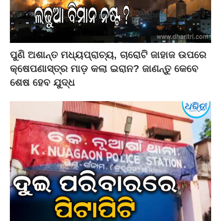
ପୁଣି ଅଶାନ୍ତ ମଧ୍ୟପ୍ରାଚ୍ୟ, ଚାରୋଟି ଜାହାଜ ଉପରେ
କ୍ଷେପଣାସ୍ତ୍ର ମାଡ଼ କଲା ଇରାନ? ଜାଣନ୍ତୁ କେବେ
ଶେଷ ହେବ ଯୁଦ୍ଧ