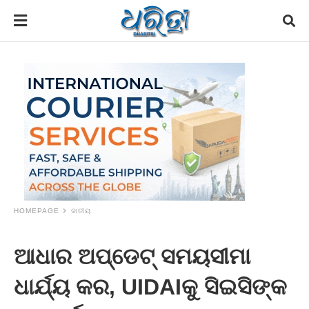
HOMEPAGE
ଜାତୀୟ
ଆଧାର ଅପ୍‌ଡେଟ୍‌ ସମୟସୀମା
ଧାର୍ଯ୍ୟ କର, UIDAIକୁ ସିଇସିଙ୍କ