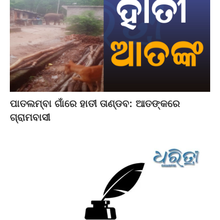
ପାତଲମ୍ବା ଗାଁରେ ହାତୀ ତାଣ୍ଡବ: ଆତଙ୍କରେ
ଗ୍ରାମବାସୀ