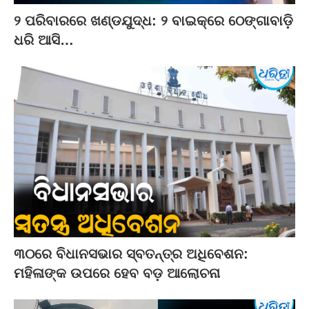
୨ ପରିବାରରେ ଖଣ୍ଡଯୁଦ୍ଧ: ୨ ବାଇକ୍‌ରେ ଠେଙ୍ଗାବାଡ଼ି
ଧରି ଆସି…
୩୦ରେ ବିଧାନସଭାର ସ୍ବତନ୍ତ୍ର ଅଧିବେଶନ:
ମହିଳାଙ୍କ ଉପରେ ହେବ ବଡ଼ ଆଲୋଚନା