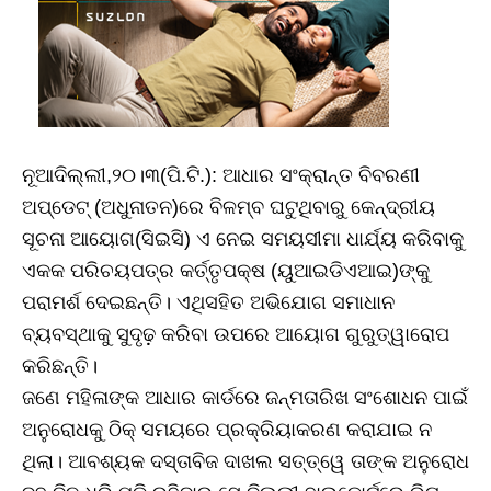
ନୂଆଦିଲ୍ଲୀ,୨୦।୩(ପି.ଟି.): ଆଧାର ସଂକ୍ରାନ୍ତ ବିବରଣୀ
ଅପ୍‌ଡେଟ୍‌ (ଅଧୁନାତନ)ରେ ବିଳମ୍ବ ଘଟୁଥିବାରୁ କେନ୍ଦ୍ରୀୟ
ସୂଚନା ଆୟୋଗ(ସିଇସି) ଏ ନେଇ ସମୟସୀମା ଧାର୍ଯ୍ୟ କରିବାକୁ
ଏକକ ପରିଚୟପତ୍ର କର୍ତ୍ତୃପକ୍ଷ (ୟୁଆଇଡିଏଆଇ)ଙ୍କୁ
ପରାମର୍ଶ ଦେଇଛନ୍ତି। ଏଥିସହିତ ଅଭିଯୋଗ ସମାଧାନ
ବ୍ୟବସ୍ଥାକୁ ସୁଦୃଢ଼ କରିବା ଉପରେ ଆୟୋଗ ଗୁରୁତ୍ୱାରୋପ
କରିଛନ୍ତି।
ଜଣେ ମହିଳାଙ୍କ ଆଧାର କାର୍ଡରେ ଜନ୍ମତାରିଖ ସଂଶୋଧନ ପାଇଁ
ଅନୁରୋଧକୁ ଠିକ୍‌ ସମୟରେ ପ୍ରକ୍ରିୟାକରଣ କରାଯାଇ ନ
ଥିଲା। ଆବଶ୍ୟକ ଦସ୍ତାବିଜ ଦାଖଲ ସତ୍ତ୍ୱେ ତାଙ୍କ ଅନୁରୋଧ