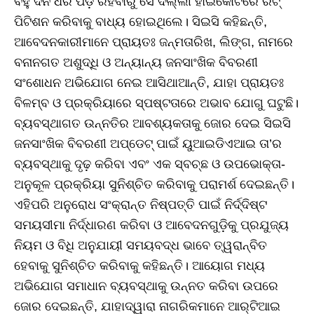
ବହୁ ଦିନ ଧରି ପଡ଼ି ରହିବାରୁ ସେ ଦିଲ୍ଲୀ ହାଇକୋର୍ଟରେ ରିଟ୍‌
ପିଟିଶନ କରିବାକୁ ବାଧ୍ୟ ହୋଇଥିଲେ। ସିଇସି କହିଛନ୍ତି,
ଆବେଦନକାରୀମାନେ ପ୍ରାୟତଃ ଜନ୍ମତାରିଖ, ଲିଙ୍ଗ, ନାମରେ
ବନାନଗତ ଅଶୁଦ୍ଧି ଓ ଅନ୍ୟାନ୍ୟ ଜନସାଂଖିକ ବିବରଣୀ
ସଂଶୋଧନ ଅଭିଯୋଗ ନେଇ ଆସିଥାଆନ୍ତି, ଯାହା ପ୍ରାୟତଃ
ବିଳମ୍ବ ଓ ପ୍ରକ୍ରିୟାରେ ସ୍ପଷ୍ଟତାରେ ଅଭାବ ଯୋଗୁ ଘଟୁଛି।
ବ୍ୟବସ୍ଥାଗତ ଉନ୍ନତିର ଆବଶ୍ୟକତାକୁ ଜୋର ଦେଇ ସିଇସି
ଜନସାଂଖିକ ବିବରଣୀ ଅପ୍‌ଡେଟ୍‌ ପାଇଁ ୟୁଆଇଡିଏଆଇ ତା’ର
ବ୍ୟବସ୍ଥାକୁ ଦୃଢ଼ କରିବା ଏବଂ ଏକ ସ୍ବଚ୍ଛ ଓ ଉପଭୋକ୍ତା-
ଅନୁକୂଳ ପ୍ରକ୍ରିୟା ସୁନିଶ୍ଚିତ କରିବାକୁ ପରାମର୍ଶ ଦେଇଛନ୍ତି।
ଏହିପରି ଅନୁରୋଧ ସଂକ୍ରାନ୍ତ ନିଷ୍ପତ୍ତି ପାଇଁ ନିର୍ଦ୍ଦିଷ୍ଟ
ସମୟସୀମା ନିର୍ଦ୍ଧାରଣ କରିବା ଓ ଆବେଦନଗୁଡ଼ିକୁ ପ୍ରଯୁଜ୍ୟ
ନିୟମ ଓ ବିଧି ଅନୁଯାୟୀ ସମୟବଦ୍ଧ ଭାବେ ତ୍ୱରାନ୍ବିତ
ହେବାକୁ ସୁନିଶ୍ଚିତ କରିବାକୁ କହିଛନ୍ତି। ଆୟୋଗ ମଧ୍ୟ
ଅଭିଯୋଗ ସମାଧାନ ବ୍ୟବସ୍ଥାକୁ ଉନ୍ନତ କରିବା ଉପରେ
ଜୋର ଦେଇଛନ୍ତି, ଯାହାଦ୍ୱାରା ନାଗରିକମାନେ ଆର୍‌ଟିଆଇ