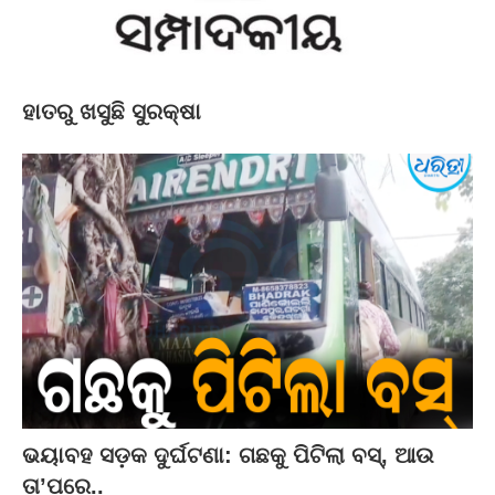
ହାତରୁ ଖସୁଛି ସୁରକ୍ଷା
ଭୟାବହ ସଡ଼କ ଦୁର୍ଘଟଣା: ଗଛକୁ ପିଟିଲା ବସ୍‌, ଆଉ
ତା’ପରେ..