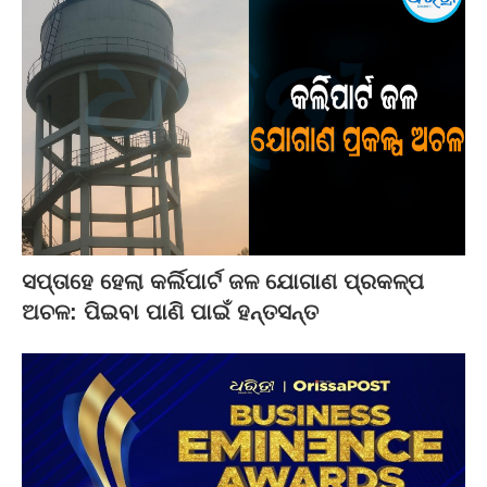
ସପ୍ତାହେ ହେଲା କର୍ଲିପାର୍ଟ ଜଳ ଯୋଗାଣ ପ୍ରକଳ୍ପ
ଅଚଳ: ପିଇବା ପାଣି ପାଇଁ ହନ୍ତସନ୍ତ