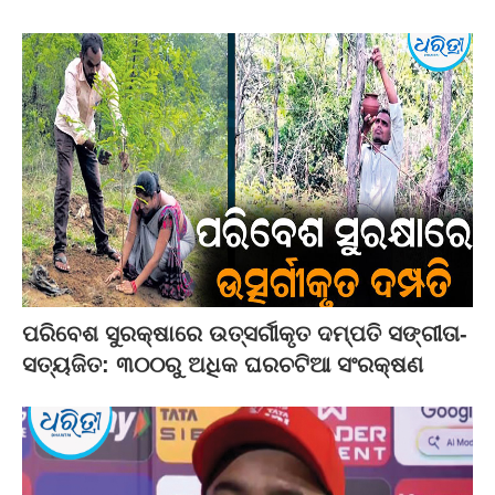
ପରିବେଶ ସୁରକ୍ଷାରେ ଉତ୍ସର୍ଗୀକୃତ ଦମ୍ପତି ସଙ୍ଗୀତା-
ସତ୍ୟଜିତ: ୩୦୦ରୁ ଅଧିକ ଘରଚଟିଆ ସଂରକ୍ଷଣ