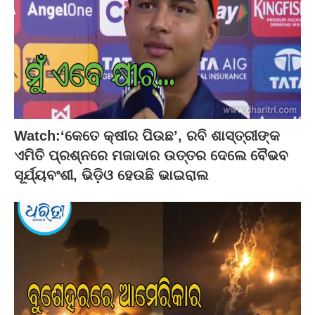
Watch:‘କେତେ କ୍ଷୀର ପିଉଛ’, ରବି ଶାସ୍ତ୍ରୀଙ୍କ
ଏମିତି ପ୍ରଶ୍ନରେ ମଜାଦାର ଉତ୍ତର ଦେଲେ ବୈଭବ
ସୂର୍ଯ୍ୟବଂଶୀ, ଭିଡ଼ିଓ ହେଉଛି ଭାଇରାଲ