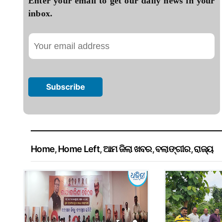
Enter your email to get our daily news in your
inbox.
Home
,
Home Left
,
ଆମ ଜିଲା ଖବର
,
ବଲାଙ୍ଗୀର
,
ରାଜ୍ୟ