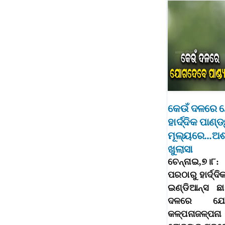
କେଉଁ ଦଳରେ
ହାର୍ଦ୍ଦିକ ପାଣ
ମୂଲ୍ୟରେ…ଅଶ୍
ଖୁଲାସା
ଚେନ୍ନାଇ,୭।୮
ପରଠାରୁ ହାର୍ଦ୍ଦି
ଇଣ୍ଡିଆନ୍ସ ଛ
ଦଳରେ ଯୋ
କଳ୍ପନାଜଳ୍ପନା 