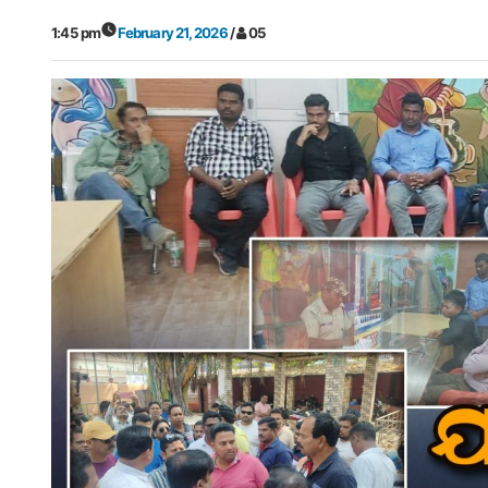
1:45 pm
February 21, 2026
/
05