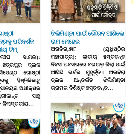
ୋଷ୍ଠୀ
ଝିଲିମିଣ୍ଡା ପାଇଁ ଗୌରବ ଆଣିଲେ
ଦ୍ରକୁ ପରିଦର୍ଶନ
ରାମ ମେହେର
ୟ ଟିମ୍‌
ଅତାବିରା,୭ା୮ (ଯୁଧିଷ୍ଠିର
ମହାପାତ୍ର): ଜାତୀୟ ହସ୍ତତନ୍ତ
(ଦିଲୀପ ସାମଲ):
ଦିବସ ଅବସରରେ ବରଗଡ଼ ଜିଲା ପାଇଁ
 ଛତ୍ରପୁର ବ୍ଲକ
ଆସିଛି ଗର୍ବର ମୁହୂର୍ତ୍ତ। ଅତାବିରା
ିସିପେଣ୍ଠ ଗୋଷ୍ଠୀ
ବ୍ଲକ ଅନ୍ତର୍ଗତ ଝିଲିମିଣ୍ଡା
୍ରକୁ ହିଞ୍ଜିଳିକାଟୁ
ଗ୍ରାମର ବିଶିଷ୍ଟ ହସ୍ତତନ୍ତ…
ତ୍ସାଳୟର ଅଧୀକ୍ଷକ
ରୀକାନ୍ତ ସାହୁ
 ଜିଲାସ୍ତରୀୟ…