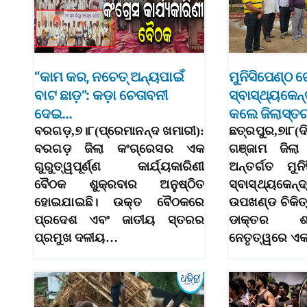
“କାମ କର, ନଚେତ୍ ଅନ୍ୟପାଇଁ
ମୁନିସିପେଣ୍ଠ ଗ
ବାଟ ଛାଡ଼”: କଡ଼ା ଚେତାବନୀ
ସ୍ବାସ୍ଥ୍ୟକେନ୍
ଦେଇ…
କଲେ ଜିଲାସ୍ତରୀ
ବରଗଡ଼,୭।୮(ପ୍ରେମାନନ୍ଦ ଖମାରୀ):
ଛତ୍ରପୁର,୭ା୮
ବରଗଡ଼ ଜିଲା କଂଗ୍ରେସର ଏକ
ଗଞ୍ଜାମ ଜିଲା
ଗୁରୁତ୍ୱପୂର୍ଣ୍ଣ କାର୍ଯ୍ୟକାରିଣୀ
ଅନ୍ତର୍ଗତ ମୁନ
ବୈଠକ ଶୁକ୍ରବାର ଅନୁଷ୍ଠିତ
ସ୍ବାସ୍ଥ୍ୟକେନ୍ଦ
ହୋଇଯାଇଛି। ଉକ୍ତ ବୈଠକରେ
ଉପଖଣ୍ଡ ଚିକି
ପ୍ରଦେଶ ଏବଂ ଜାତୀୟ ସ୍ତରର
ଡାକ୍ତର ଶ୍
ପ୍ରମୁଖ ଦଳୀୟ…
ନେତୃତ୍ୱରେ ଏକ