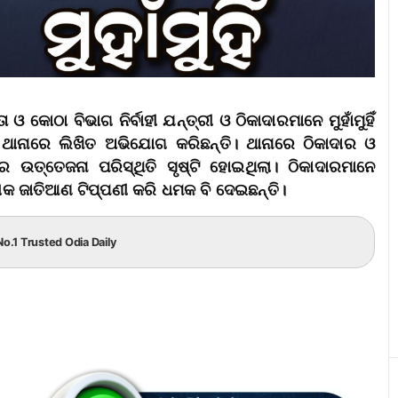
 ଓ କୋଠା ବିଭାଗ ନିର୍ବାହୀ ଯନ୍ତ୍ରୀ ଓ ଠିକାଦାରମାନେ ମୁହାଁମୁହିଁ
ନାରେ ଲିଖିତ ଅଭିଯୋଗ କରିଛନ୍ତି। ଥାନାରେ ଠିକାଦାର ଓ
ରେ ଉତ୍ତେଜନା ପରିସ୍ଥିତି ସୃଷ୍ଟି ହୋଇଥିଲା। ଠିକାଦାରମାନେ
 ଲୋକ ଜାତିଆଣ ଟିପ୍ପଣୀ କରି ଧମକ ବି ଦେଇଛନ୍ତି।
No.1 Trusted Odia Daily