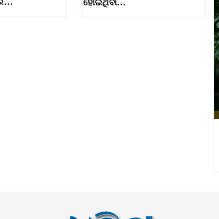
ରେ…
ହୋଇଥିବା…