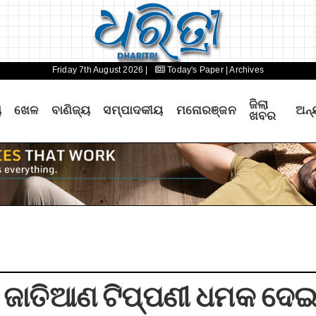
Friday 7th August 2026 |
Today's Paper
| Archives
ଜିଲା
ୟ
ଖେଳ
ବାଣିଜ୍ୟ
ସମ୍ପାଦକୀୟ
ମନୋରଞ୍ଜନ
ଅନ୍
ଖବର
ହିଁ: ଜାତିଆଣ ଟିପ୍ପଣୀ ଧମକ ଦେ