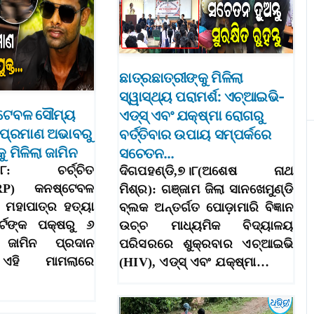
ଛାତ୍ରଛାତ୍ରୀଙ୍କୁ ମିଳିଲା
ସ୍ୱାସ୍ଥ୍ୟ ପରାମର୍ଶ: ଏଚ୍‌ଆଇଭି-
ଷ୍ଟେବଳ ସୌମ୍ୟ
ଏଡ୍‌ସ୍ ଏବଂ ଯକ୍ଷ୍ମା ରୋଗରୁ
 ପ୍ରମାଣ ଅଭାବରୁ
ବର୍ତ୍ତିବାର ଉପାୟ ସମ୍ପର୍କରେ
ୁ ମିଳିଲା ଜାମିନ
ସଚେତନ…
୭।୮: ଚର୍ଚ୍ଚିତ
ଦିଗପହଣ୍ଡି,୭।୮(ଅଶେଷ ନାଥ
GRP) କନଷ୍ଟେବଳ
ମିଶ୍ର): ଗଞ୍ଜାମ ଜିଲା ସାନଖେମୁଣ୍ଡି
 ମହାପାତ୍ର ହତ୍ୟା
ବ୍ଲକ ଅନ୍ତର୍ଗତ ପୋଡ଼ାମାରି ବିଜ୍ଞାନ
୍ଟଙ୍କ ପକ୍ଷରୁ ୬
ଉଚ୍ଚ ମାଧ୍ୟମିକ ବିଦ୍ୟାଳୟ
ୁ ଜାମିନ ପ୍ରଦାନ
ପରିସରରେ ଶୁକ୍ରବାର ଏଚ୍‌ଆଇଭି
 ଏହି ମାମଲାରେ
(HIV), ଏଡ୍‌ସ୍ ଏବଂ ଯକ୍ଷ୍ମା…