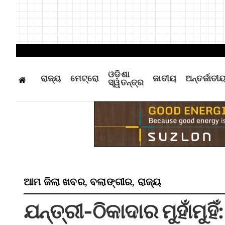
ଓଡ଼ିଶା
ରାଜ୍ୟ
ମେଟ୍ରୋ
ଜାତୀୟ
ଅନ୍ତର୍ଜାତୀ
ସ୍ୱତନ୍ତ୍ର
ଆମ ଜିଲା ଖବର
ବଲାଙ୍ଗୀର
ରାଜ୍ୟ
,
,
ଯନ୍ତ୍ରୀ-ଠିକାଦାର ମୁହାଁମୁ