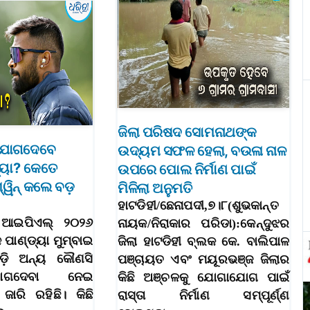
ଜିଲା ପରିଷଦ ସୋମନାଥଙ୍କ
 ଯୋଗଦେବେ
ଉଦ୍ୟମ ସଫଳ ହେଲା, ବଉଳା ନାଳ
୍ଡ୍ୟା? କେତେ
ଉପରେ ପୋଲ ନିର୍ମାଣ ପାଇଁ
ୱିନ୍ କଲେ ବଡ଼
ମିଳିଲା ଅନୁମତି
ହାଟଡିହୀ/ଛେନାପଦୀ,୭।୮(ଶୁଭକାନ୍ତ
: ଆଇପିଏଲ୍ ୨୦୨୬
ନାୟକ/ନିରାକାର ପରିଡା):କେନ୍ଦୁଝର
କ ପାଣ୍ଡ୍ୟା ମୁମ୍ବାଇ
ଜିଲା ହାଟଡିହୀ ବ୍ଲକ କେ. ବାଲିପାଳ
ାଡ଼ି ଅନ୍ୟ କୌଣସି
ପଞ୍ଚାୟତ ଏବଂ ମୟୂରଭଞ୍ଜ ଜିଲାର
ଗଦେବା ନେଇ
କିଛି ଅଞ୍ଚଳକୁ ଯୋଗାଯୋଗ ପାଇଁ
ଜାରି ରହିଛି। କିଛି
ରାସ୍ତା ନିର୍ମାଣ ସମ୍ପୂର୍ଣ୍ଣ