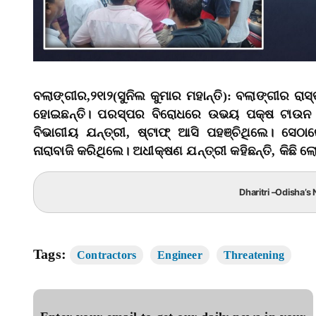
ବଲାଙ୍ଗୀର,୨୧ା୨(ସୁନିଲ କୁମାର ମହାନ୍ତି): ବଲାଙ୍ଗୀର ରାସ୍ତା
ହୋଇଛନ୍ତି। ପରସ୍ପର ବିରୋଧରେ ଉଭୟ ପକ୍ଷ ଟାଉନ ଥା
ବିଭାଗୀୟ ଯନ୍ତ୍ରୀ, ଷ୍ଟାଫ୍‌ ଆସି ପହଞ୍ଚିଥିଲେ। ସେଠା
ନାରାବାଜି କରିଥିଲେ। ଅଧୀକ୍ଷଣ ଯନ୍ତ୍ରୀ କହିଛନ୍ତି, କିଛି
Dharitri –Odisha’s 
Tags:
Contractors
Engineer
Threatening