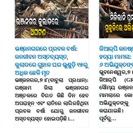
ଭଞ୍ଜନଗରରେ ପ୍ରବଳ ବର୍ଷା:
ଜିଆର୍‌ପି କନ
ଜନଜୀବନ ଅସ୍ତବ୍ୟସ୍ତ,
ହତ୍ୟା ମାମଲା:
କୁଲାଡରେ ଗୁହାଳ ଘର ଭୁଶୁଡ଼ି ୧୫ରୁ
୬ ଅଭିଯୁକ୍ତଙ୍କ
ଅଧିକ ଛେଳି ମୃତ
ଭୁବନେଶ୍ୱର,
ଜିଆର୍‌ପି (
ଭଞ୍ଜନଗର,୭।୮(ବାବୁଲା ପ୍ରଧାନ):
ସୌମ୍ୟ ରଞ୍ଜନ
ଗଞ୍ଜାମ ଜିଲା ଭଞ୍ଜନଗର
ମାମଲାରେ କୋର
ଅଞ୍ଚଳରେ ବିଗତ କିଛି ଦିନ ହେବ
ଅଭିଯୁକ୍ତଙ୍କ
ଅପରାହ୍ନ ଏବଂ ରାତିରେ ଲାଗିରହିଥିବା
କରାଯାଇଛି।
ପ୍ରବଳ ବର୍ଷା ଯୋଗୁ ଜନଜୀବନ
ପୂର୍ବରୁ…
ଅସ୍ତବ୍ୟସ୍ତ ହୋଇପଡ଼ିଛି।…