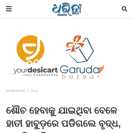
HOMEPAGE
ରାଜ୍ୟ
ଶୌଚ ହେବାକୁ ଯାଇଥିବା ବେଳେ
ହାତୀ ହାବୁଡ଼ରେ ପଡିଗଲେ ବୃଦ୍ଧ,