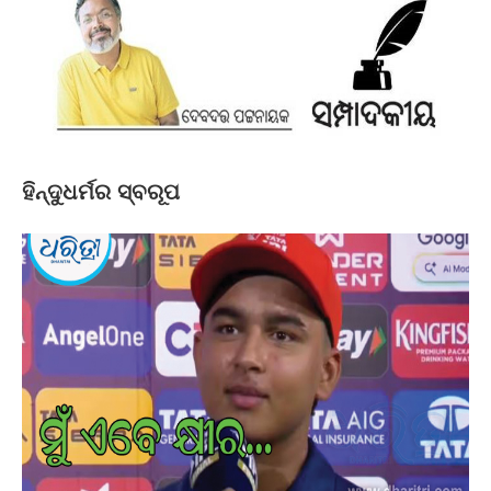
ହିନ୍ଦୁଧର୍ମର ସ୍ବରୂପ