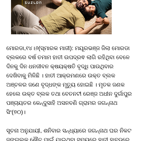
ମୋରଡା,୧୪।୬(ସ୍ମାରକ ମାଜୀ): ମୟୂରଭଞ୍ଜ ଜିଲା ମୋରଡା
ବ୍ଲକରେ ବର୍ଷ ତମାମ ହାତୀ ଉପଦ୍ରଵ ଲାଗି ରହିଥିବା ବେଳେ
ଦିନକୁ ଦିନ ଧନଜୀବନ କ୍ଷୟକ୍ଷତି ବୃଦ୍ଧି ପାଉଥିବାର
ଦେଖିବାକୁ ମିଳିଛି । ହାତୀ ଆକ୍ରମଣରେ ଉକ୍ତ ବ୍ଲକ
ଅଞ୍ଚଳର ଜଣେ ବୃଦ୍ଧଙ୍କ ମୃତ୍ୟୁ ହୋଇଛି । ମୃତକ ଜଣକ
ହେଲେ ଉକ୍ତ ବ୍ଲକ ତଥା ବେତନଟୀ ରେଞ୍ଜ ଅଧୀନ ଦୁର୍ଗାପୁର
ପଞ୍ଚାୟତର କେନ୍ଦୁସାହି ଅସନବଣି ଗ୍ରାମର ଜଗନ୍ନାଥ
ସିଂ(୭୦)।
ସୂଚନା ଅନୁଯାୟୀ, ଶନିବାର ସନ୍ଧ୍ୟାରେ ଜଗନ୍ନାଥ ଘର ନିକଟ
ଜଙ୍ଗଲକୁ ଶୌଚ ପାଇଁ ଯାଇଥିବା ସମୟରେ ହାତୀ ହାବୁଡ଼ରେ