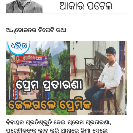
ଆନ୍ଦୋଳନର ତିନୋଟି କଥା
ବିବାହର ପ୍ରତିଶ୍ରୁତି ଦେଇ ପ୍ରେମ ପ୍ରତାରଣା,
ପ୍ରେମିକଙ୍କୁ କାବୁ କରି ଥାନାରେ ଜିମା ଦେଲେ