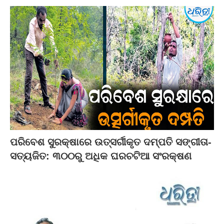
ପରିବେଶ ସୁରକ୍ଷାରେ ଉତ୍ସର୍ଗୀକୃତ ଦମ୍ପତି ସଙ୍ଗୀତା-
ସତ୍ୟଜିତ: ୩୦୦ରୁ ଅଧିକ ଘରଚଟିଆ ସଂରକ୍ଷଣ