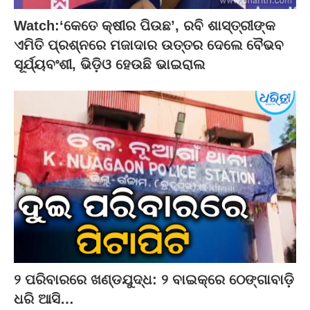
Watch:‘କେତେ କ୍ଷୀର ପିଉଛ’, ରବି ଶାସ୍ତ୍ରୀଙ୍କ
ଏମିତି ପ୍ରଶ୍ନରେ ମଜାଦାର ଉତ୍ତର ଦେଲେ ବୈଭବ
ସୂର୍ଯ୍ୟବଂଶୀ, ଭିଡ଼ିଓ ହେଉଛି ଭାଇରାଲ
୨ ପରିବାରରେ ଖଣ୍ଡଯୁଦ୍ଧ: ୨ ବାଇକ୍‌ରେ ଠେଙ୍ଗାବାଡ଼ି
ଧରି ଆସି…