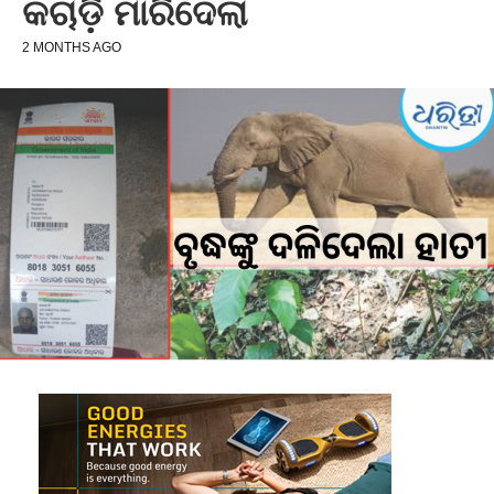
କଚାଡ଼ି ମାରିଦେଲା
2 MONTHS AGO