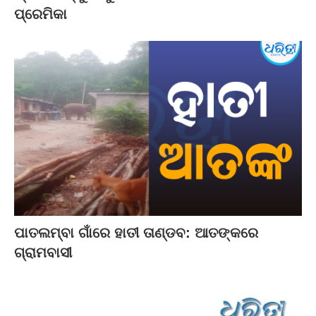
ପ୍ରେମିକା
ପାତଲମ୍ବା ଗାଁରେ ହାତୀ ତାଣ୍ଡବ: ଆତଙ୍କରେ
ଗ୍ରାମବାସୀ