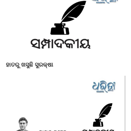
ହାତରୁ ଖସୁଛି ସୁରକ୍ଷା