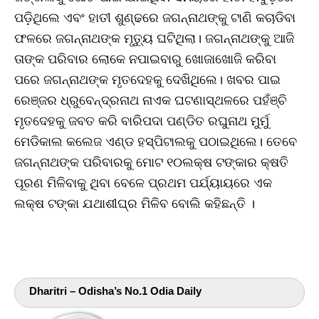
ପଡ଼ିଥିଲେ ଏବଂ ହାତୀ ଶୁଣ୍ଢରେ ଜଗନ୍ନାଥଙ୍କୁ ଟାଣି କଚାଡିବା
ଫଳରେ ଜଗନ୍ନାଥଙ୍କ ମୃତ୍ୟୁ ଘଟିଥିଲା। ଜଗନ୍ନାଥଙ୍କୁ ଆଜି
ତାଙ୍କ ପରିବାର ଲୋକେ ନପାଇବାରୁ ଖୋଜାଖୋଜି କରିବା
ପରେ ଜଗନ୍ନାଥଙ୍କ ମୃତଦେହକୁ ଦେଖିଥିଲେ। ଖବର ପାଇ
ରେଞ୍ଜର ଧ୍ରୁବେନ୍ଦ୍ରନାଥ ନାଏକ ଘଟଣାସ୍ଥଳରେ ପହଁଞ୍ଚି
ମୃତଦେହକୁ ଜବତ କରି ବାରିପଦା ପଣ୍ଡିତ ରଘୁନାଥ ମୁର୍ମୁ
ମେଡିକାଲ କଲେଜ ଏଣ୍ଡ ହସ୍ପିଟାଲକୁ ପଠାଇଥିଲେ। ତେବେ
ଜଗନ୍ନାଥଙ୍କ ପରିବାରକୁ ମୋଟ ୧୦ଲକ୍ଷ ଟଙ୍କାର କ୍ଷତି
ପୂରଣ ମିଳିବାକୁ ଥିବା ବେଳେ ପ୍ରଥମ ପର୍ଯ୍ୟାୟରେ ଏକ
ଲକ୍ଷ ଟଙ୍କା ଯଥାଶୀଘ୍ର ମିଳିବ ବୋଲି କହିଛନ୍ତି ।
Dharitri – Odisha’s No.1 Odia Daily