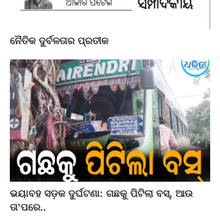
ନୈତିକ ଦୁର୍ବଳତାର ପ୍ରତୀକ
ଭୟାବହ ସଡ଼କ ଦୁର୍ଘଟଣା: ଗଛକୁ ପିଟିଲା ବସ୍‌, ଆଉ
ତା’ପରେ..