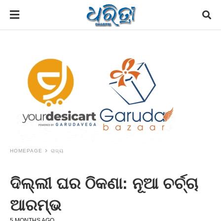
HOMEPAGE
ରାଜ୍ୟ
ଦିଲ୍ଲୀ ଘର ଠିକଣା: ନୂଆ ଚର୍ଚ୍ଚା
ଆରମ୍ଭ
5 MONTHS AGO