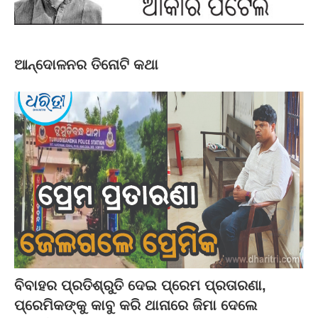
ଆନ୍ଦୋଳନର ତିନୋଟି କଥା
ବିବାହର ପ୍ରତିଶ୍ରୁତି ଦେଇ ପ୍ରେମ ପ୍ରତାରଣା,
ପ୍ରେମିକଙ୍କୁ କାବୁ କରି ଥାନାରେ ଜିମା ଦେଲେ