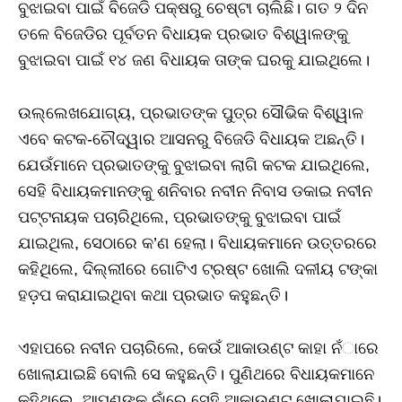
ବୁଝାଇବା ପାଇଁ ବିଜେଡି ପକ୍ଷରୁ ଚେଷ୍ଟା ଚାଲିଛି। ଗତ ୨ ଦିନ
ତଳେ ବିଜେଡିର ପୂର୍ବତନ ବିଧାୟକ ପ୍ରଭାତ ବିଶ୍ୱାଳଙ୍କୁ
ବୁଝାଇବା ପାଇଁ ୧୪ ଜଣ ବିଧାୟକ ତାଙ୍କ ଘରକୁ ଯାଇଥିଲେ।
ଉଲ୍ଲେଖଯୋଗ୍ୟ, ପ୍ରଭାତଙ୍କ ପୁତ୍ର ସୌଭିକ ବିଶ୍ୱାଳ
ଏବେ କଟକ-ଚୌଦ୍ୱାର ଆସନରୁ ବିଜେଡି ବିଧାୟକ ଅଛନ୍ତି।
ଯେଉଁମାନେ ପ୍ରଭାତଙ୍କୁ ବୁଝାଇବା ଲାଗି କଟକ ଯାଇଥିଲେ,
ସେହି ବିଧାୟକମାନଙ୍କୁ ଶନିବାର ନବୀନ ନିବାସ ଡକାଇ ନବୀନ
ପଟ୍ଟନାୟକ ପଚାରିଥିଲେ, ପ୍ରଭାତଙ୍କୁ ବୁଝାଇବା ପାଇଁ
ଯାଇଥିଲ, ସେଠାରେ କ’ଣ ହେଲା। ବିଧାୟକମାନେ ଉତ୍ତରରେ
କହିଥିଲେ, ଦିଲ୍ଲୀରେ ଗୋଟିଏ ଟ୍ରଷ୍ଟ ଖୋଲି ଦଳୀୟ ଟଙ୍କା
ହଡ଼ପ କରାଯାଇଥିବା କଥା ପ୍ରଭାତ କହୁଛନ୍ତି।
ଏହାପରେ ନବୀନ ପଚାରିଲେ, କେଉଁ ଆକାଉଣ୍ଟ କାହା ନଁାରେ
ଖୋଲାଯାଇଛି ବୋଲି ସେ କହୁଛନ୍ତି। ପୁଣିଥରେ ବିଧାୟକମାନେ
କହିଥିଲେ, ଆପଣଙ୍କ ନାଁରେ ସେହି ଆକାଉଣ୍ଟ ଖୋଲାଯାଇଛି।