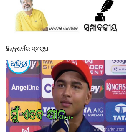
ହିନ୍ଦୁଧର୍ମର ସ୍ବରୂପ