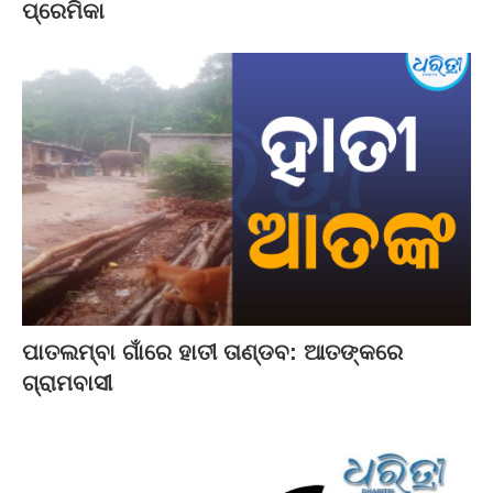
ପ୍ରେମିକା
ପାତଲମ୍ବା ଗାଁରେ ହାତୀ ତାଣ୍ଡବ: ଆତଙ୍କରେ
ଗ୍ରାମବାସୀ