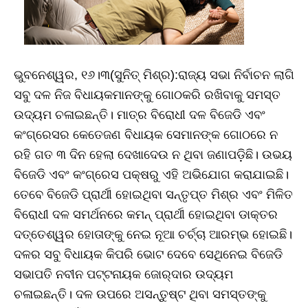
ଭୁବନେଶ୍ୱର, ୧୬।୩(ସୁନିତ୍‌ ମିଶ୍ର):ରାଜ୍ୟ ସଭା ନିର୍ବାଚନ ଲାଗି
ସବୁ ଦଳ ନିଜ ବିଧାୟକମାନଙ୍କୁ ଗୋଠକରି ରଖିବାକୁ ସମସ୍ତ
ଉଦ୍ୟମ ଚଳାଇଛନ୍ତି। ମାତ୍ର ବିରୋଧୀ ଦଳ ବିଜେଡି ଏବଂ
କଂଗ୍ରେସର କେତେଜଣ ବିଧାୟକ ସେମାନଙ୍କ ଗୋଠରେ ନ
ରହି ଗତ ୩ ଦିନ ହେଲା ଦେଖାଦେଉ ନ ଥିବା ଜଣାପଡ଼ିଛି। ଉଭୟ
ବିଜେଡି ଏବଂ କଂଗ୍ରେସ ପକ୍ଷରୁ ଏହି ଅଭିଯୋଗ କରାଯାଇଛି।
ତେବେ ବିଜେଡି ପ୍ରାର୍ଥୀ ହୋଇଥିବା ସନ୍ତୃପ୍ତ ମିଶ୍ର ଏବଂ ମିଳିତ
ବିରୋଧୀ ଦଳ ସମର୍ଥନରେ କମନ୍‌ ପ୍ରାର୍ଥୀ ହୋଇଥିବା ଡାକ୍ତର
ଦତ୍ତେଶ୍ୱର ହୋତାଙ୍କୁ ନେଇ ନୂଆ ଚର୍ଚ୍ଚା ଆରମ୍ଭ ହୋଇଛି।
ଦଳର ସବୁ ବିଧାୟକ କିପରି ଭୋଟ ଦେବେ ସେଥିନେଇ ବିଜେଡି
ସଭାପତି ନବୀନ ପଟ୍ଟନାୟକ ଜୋର୍‌ଦାର ଉଦ୍ୟମ
ଚଳାଇଛନ୍ତି। ଦଳ ଉପରେ ଅସନ୍ତୁଷ୍ଟ ଥିବା ସମସ୍ତଙ୍କୁ