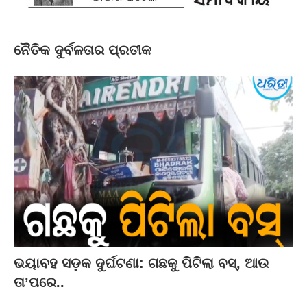
ନୈତିକ ଦୁର୍ବଳତାର ପ୍ରତୀକ
ଭୟାବହ ସଡ଼କ ଦୁର୍ଘଟଣା: ଗଛକୁ ପିଟିଲା ବସ୍‌, ଆଉ
ତା’ପରେ..