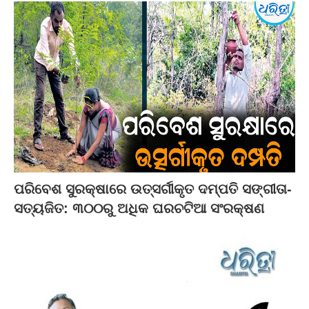
ପରିବେଶ ସୁରକ୍ଷାରେ ଉତ୍ସର୍ଗୀକୃତ ଦମ୍ପତି ସଙ୍ଗୀତା-
ସତ୍ୟଜିତ: ୩୦୦ରୁ ଅଧିକ ଘରଚଟିଆ ସଂରକ୍ଷଣ