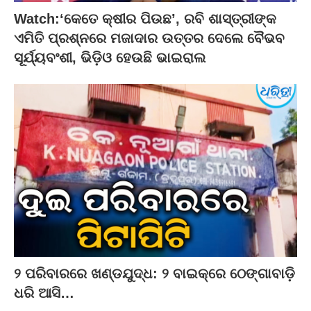
Watch:‘କେତେ କ୍ଷୀର ପିଉଛ’, ରବି ଶାସ୍ତ୍ରୀଙ୍କ
ଏମିତି ପ୍ରଶ୍ନରେ ମଜାଦାର ଉତ୍ତର ଦେଲେ ବୈଭବ
ସୂର୍ଯ୍ୟବଂଶୀ, ଭିଡ଼ିଓ ହେଉଛି ଭାଇରାଲ
୨ ପରିବାରରେ ଖଣ୍ଡଯୁଦ୍ଧ: ୨ ବାଇକ୍‌ରେ ଠେଙ୍ଗାବାଡ଼ି
ଧରି ଆସି…