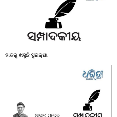
ହାତରୁ ଖସୁଛି ସୁରକ୍ଷା