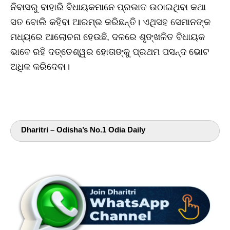
ନିବାସରୁ ବାହାରି ବିଧାୟକମାନେ ପ୍ରଭାତ ଉଠାଇଥିବା କଥା
ସତ ବୋଲି କହିବା ଆରମ୍ଭ କରିଛନ୍ତି। ଏଥିସହ ସେମାନଙ୍କ
ମଧ୍ୟରେ ଆଲୋଚନା ହେଉଛି, ଦଳରେ ଶୃଙ୍ଖଳିତ ବିଧାୟକ
ଭାବେ ରହି ଦତ୍ତେଶ୍ୱର ହୋତାଙ୍କୁ ପ୍ରଥମ ପସନ୍ଦ ଭୋଟ
ଅଧିକ କରିଦେବା।
Dharitri – Odisha’s No.1 Odia Daily