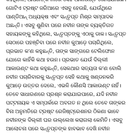
ଗୋଟିଏ ଟ୍ରଷ୍ଟ ଜରିଆରେ ଏସବୁ ହେଉଛି, ଯେଉଁଥିରେ
ପାଣ୍ଡିଆନ୍‌ ଅଧ୍ୟକ୍ଷ ଏବଂ ସନ୍ତୃପ୍ତ ମିଶ୍ର ସମ୍ପାଦକ
ଅଛନ୍ତି। ଏସବୁ ଶୁଣିବା ପରେ ନବୀନ ତାଙ୍କ ବ୍ୟକ୍ତିଗତ
ସହାୟକଙ୍କୁ କହିଥିଲେ, ସନ୍ତୃପ୍ତଙ୍କୁ ଏଠାକୁ ଡାକ। ସନ୍ତୃପ୍ତ
ସେଠାରେ ପହଞ୍ଚିବା ପରେ ନବୀନ କୁଆଡ଼େ ପଚାରିଥିଲେ,
ପ୍ରଭାତ କ’ଣ କହୁଛନ୍ତି, ତାଙ୍କ ସାଙ୍ଗରେ ଟେଲିଫୋନ
ଯୋଗେ କାହିଁକି କଥା ହଉନ। ପ୍ରଭାତ ଯେଉଁ ଦିଲ୍ଲୀ
ଆକାଉଣ୍ଟ କଥା କହୁଛନ୍ତି, ସେକଥାର ସତ୍ୟତା କ’ଣ ବୋଲି
ନବୀନ ପଚାରିବାରକୁ ସନ୍ତୃପ୍ତ ସେହି କଥାକୁ ଖଣ୍ଡନକରି
କୁଆଡ଼େ ଉତ୍ତର ଦେଲେ, ଏଭଳି କୌଣସି ଆକାଉଣ୍ଟ ନାହିଁ।
ତେବେ ସାଧାରଣରେ ପ୍ରଶ୍ନ କରାଯାଇପାରେ, ଯଦି ନବୀନ
ପଟ୍ଟନାୟକ ଏ ସମ୍ପର୍କରେ ଅବଗତ ନ ଥିଲେ ତେବେ ତାଙ୍କର
ବିନା ଅନୁମତିରେ ଟ୍ରଷ୍ଟ ରେଜିଷ୍ଟ୍ରେଶନର ଠିକଣା ଭାବେ
ନବୀନଙ୍କ ଦିଲ୍ଲୀ ଘର ଉଲ୍ଲେଖ କରାଗଲା କେମିତି। ଏସବୁ
ଆଲୋଚନା ପରେ ସନ୍ତୃପ୍ତଙ୍କ ହାବଭାବ ଦେଖି ନବୀନ