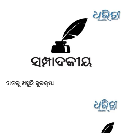
ହାତରୁ ଖସୁଛି ସୁରକ୍ଷା