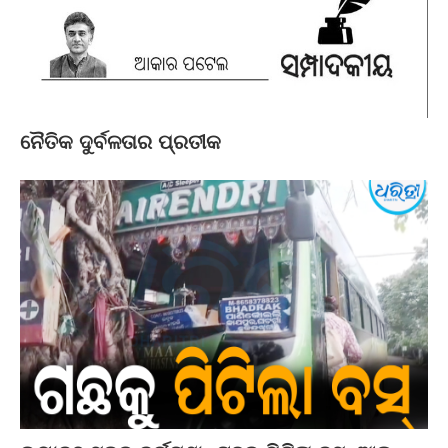
ନୈତିକ ଦୁର୍ବଳତାର ପ୍ରତୀକ