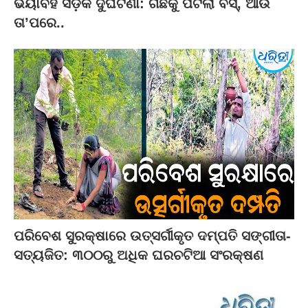
ଭୟାବହ ସଡ଼କ ଦୁର୍ଘଟଣା: ଗଛକୁ ପିଟିଲା ବସ୍‌, ଆଉ
ତା’ପରେ..
ପରିବେଶ ସୁରକ୍ଷାରେ ଉତ୍ସର୍ଗୀକୃତ ଦମ୍ପତି ସଙ୍ଗୀତା-
ସତ୍ୟଜିତ: ୩୦୦ରୁ ଅଧିକ ଘରଚଟିଆ ସଂରକ୍ଷଣ