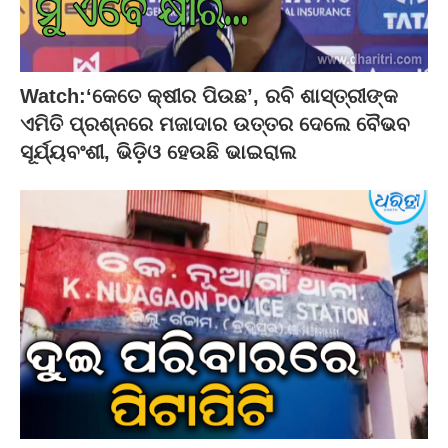
Watch:‘କେତେ କ୍ଷୀର ପିଉଛ’, ରବି ଶାସ୍ତ୍ରୀଙ୍କ
ଏମିତି ପ୍ରଶ୍ନରେ ମଜାଦାର ଉତ୍ତର ଦେଲେ ବୈଭବ
ସୂର୍ଯ୍ୟବଂଶୀ, ଭିଡ଼ିଓ ହେଉଛି ଭାଇରାଲ