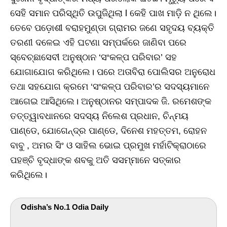
ସେହି ସମାନ ପରିସ୍ଥିତି ଉପୁଜିଥିଲା l କେହି ପାଖ ମାଡ଼ି ନ ଥିଲେ।
ତେବେ ପଡ଼ୋଶୀ ବରାହମୁଣ୍ଡା ଗ୍ରାମର ଜଣେ ସହୃଦୟ ବ୍ୟକ୍ତି
ତରଣୀ ଦଳେଇ ଏହି ଘଟଣା ସମ୍ପର୍କରେ ଜାଣିବା ପରେ
ସ୍ବେଚ୍ଛାସେବୀ ଅନୁଷ୍ଠାନ ‘ସଂକଳ୍ପ ପରିବାର’ ସହ
ଯୋଗାଯୋଗ କରିଥିଲେ। ପରେ ଅତାବିରା ପୋଲିସର ଅନୁରୋଧ
ତଥା ସହଯୋଗ କ୍ରମେ ‘ସଂକଳ୍ପ ପରିବାର’ର ସଦସ୍ୟମାନେ
ଆଗେଇ ଆସିଥିଲେ। ଅନୁଷ୍ଠାନର ସମ୍ପାଦକ ଜି. ରମେଶଙ୍କ
ତତ୍ତ୍ୱାବଧାନରେ ସଦସ୍ୟ ନିଲେଶ ପ୍ରଧାନ, ଚିନ୍ମୟ
ପାଣ୍ଡେ, ଯୋଗେନ୍ଦ୍ର ପାଣ୍ଡେ, ଦିନେଶ ମହତ୍ତମ, ରୋହନ
ବାବୁ , ଅମର ସିଂ ଓ ସାହିଲ ଭୋଇ ପ୍ରମୁଖ ମର୍ହାଟିକ୍ରାଠାରେ
ପହଞ୍ଚି ବୃଦ୍ଧାଙ୍କ ଶବକୁ ଅତି ସସମ୍ମାନେ ସତ୍କାର
କରିଥିଲେ।
Odisha’s No.1 Odia Daily