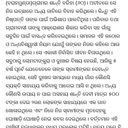
(ବରାହମୁଣ୍ଡା)ଗ୍ରାମର ଶାନ୍ତି ବରିହା (୬୦)। ଅତୀତରେ ସେ
ନିଜ ଇଚ୍ଛାରେ ଅନ୍ୟ ଜାତିରେ ବିବାହ କରିଥିଲେ। କିନ୍ତୁ ଏହି
ନିଷ୍ପତ୍ତି ତାଙ୍କ ପାଇଁ ଅଭିଶାପ ପାଲଟିଥିଲା। ପରିବାର ତଥା
ଗ୍ରାମବାସୀ ତାଙ୍କୁ ଆକ୍ରୋଶର ଶିକାର କରିବା ସହ ଗାଁରୁ
ସବୁଦିନ ପାଇଁ ବାସନ୍ଦ କରିଦେଇଥିଲେ। ସମାଜର ଏହି କଠୋର
ଓ ଅନ୍ଧବିଶ୍ୱାସୀ ନିୟମ ଯୋଗୁଁ ତାଙ୍କର ନିଜର କହିଲେ ଆଉ
କେହି ନ ଥିଲେ। ସେ ଏକାକୀ ନିର୍ବାସିତ ଜୀବନ ବିତାଉଥିଲେ।
ସବୁଠାରୁ ଲୋମଟାଙ୍କୁରା ଓ ଦୁଃଖର ବିଷୟ ହେଉଛି, ଆଜିକୁ ୫
ବର୍ଷ ପୂର୍ବେ ଯେତେବେଳେ ତାଙ୍କ ସ୍ବାମୀଙ୍କର ଦେହାନ୍ତ
ହୋଇଥିଲା, ସେହି ଦୁଃଖଦ ସମୟରେ ମଧ୍ୟ ଗାଁର କୌଣସି
ବ୍ୟକ୍ତି ସାହାଯ୍ୟ କରିବାକୁ ଆଗେଇ ଆସି ନ ଥିଲେ। ଅନ୍ୟ
କୌଣସି ଉପାୟ ନ ପାଇ ଅସହାୟ ଶାନ୍ତି ଦେବୀ ମାତ୍ର ୫୦୦
ଟଙ୍କା ଦେଇ ୨ଜଣ ଲୋକଙ୍କ ସାହାଯ୍ୟରେ ଏକ ଗାତ
ଖୋଳାଇଥିଲେ ଏବଂ ନିଜେ ନିଜ ସ୍ବାମୀଙ୍କ ମୃତଦେହକୁ
ଘୋଷାଡ଼ି ଘୋଷାଡ଼ି ନେଇ କବର ଦେଇଥିଲେ। ବର୍ତ୍ତମାନ ଏହି
ଦୁଃଖିନୀ ବୃଦ୍ଧାଙ୍କର ମଧ୍ୟ ପରଲୋକ ଘଟିଛି। ମୃତ୍ୟୁ ପରେ ବି