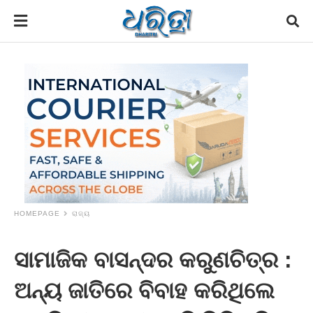
HOMEPAGE
ରାଜ୍ୟ
ସାମାଜିକ ବାସନ୍ଦର କରୁଣଚିତ୍ର :
ଅନ୍ୟ ଜାତିରେ ବିବାହ କରିଥିଲେ