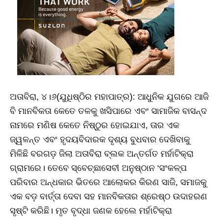
ଅତାବିରା, ୪।୬(ଯୁଧିଷ୍ଠିର ମହାପାତ୍ର): ଆଧୁନିକ ଯୁଗରେ ଆଜି
ବି ମାନବିକତା କେତେ ତଳକୁ ଖସିପାରେ ଏବଂ ସାମାଜିକ ବାସନ୍ଦ
ନାମରେ ମଣିଷ କେତେ ନିଷ୍ଠୁର ହୋଇଯାଏ, ତାର ଏକ
ଜ୍ୱଳନ୍ତ ଏବଂ ହୃଦୟବିଦାରକ ଦୃଶ୍ୟ ବୁଧବାର ଦେଖିବାକୁ
ମିଳିଛି ବରଗଡ଼ ଜିଲା ଅତାବିରା ବ୍ଲକ ଅନ୍ତର୍ଗତ ମର୍ହାଟିକ୍ରା
ଗ୍ରାମରେ। ତେବେ ସ୍ବେଚ୍ଛାସେବୀ ଅନୁଷ୍ଠାନ ‘ସଂକଳ୍ପ
ପରିବାର ଅନ୍ଧକାର ଭିତରେ ଆଲୋକର କିରଣ ସାଜି, ସମାଜକୁ
ଏକ ବଡ଼ ବାର୍ତ୍ତା ଦେବା ସହ ମାନବିକତାର ଶ୍ରେଷ୍ଠ ଉଦାହରଣ
ସୃଷ୍ଟି କରିଛି। ମୃତ ବୃଦ୍ଧା ଜଣକ ହେଲେ ମର୍ହାଟିକ୍ରା