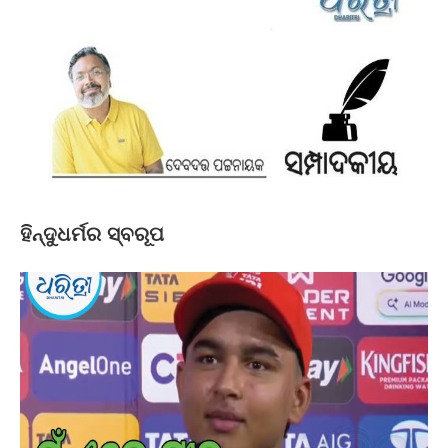
ହିନ୍ଦୁଧର୍ମର ସ୍ବରୂପ