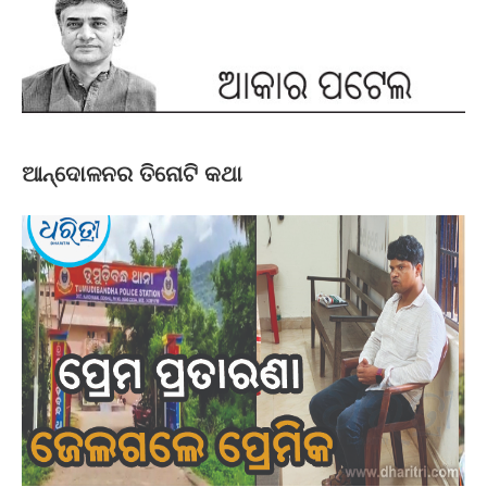
ଆନ୍ଦୋଳନର ତିନୋଟି କଥା