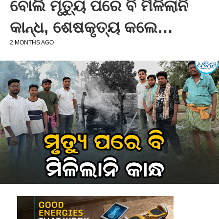
ବୋଲି ମୃତ୍ୟୁ ପରେ ବି ମିଳିଲାନି
କାନ୍ଧ, ଶେଷକୃତ୍ୟ କଲେ…
2 MONTHS AGO