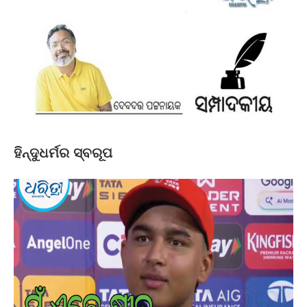
ହିନ୍ଦୁଧର୍ମର ସ୍ବରୂପ