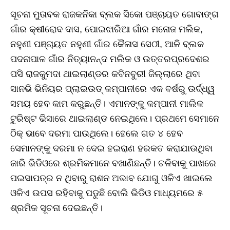
ସୂଚନା ମୁତାବକ ରାଜକନିକା ବ୍ଲକ ସିକୋ ପଞ୍ଚାୟତ ଗୋବାଙ୍ଗ
ଗାଁର କ୍ଷୀରୋଦ ଦାସ, ପୋଇଝାରିଆ ଗାଁର ମନୋଜ ମଲିକ,
ନହୁଣୀ ପଞ୍ଚାୟତ ନହୁଣୀ ଗାଁର କୈଳାସ ସେଠୀ, ଆଳି ବ୍ଲକ
ପଦନାପାଳ ଗାଁର ନିତ୍ୟାନନ୍ଦ ମଲିକ ଓ ଉତ୍ତରପ୍ରଦେଶର
ପସି ରାଜକୁମଦା ଥାଇଲାଣ୍ଡର କବିନବୁରୀ ଜିଲ୍ଲାରେ ଥିବା
ସାନଭି ଭିନିୟର ପ୍ଲାଇଉଡ୍‌ କମ୍ପାନୀରେ ଏକ ବର୍ଷରୁ ଉର୍ଦ୍ଧ୍ୱ
ସମୟ ହେବ କାମ କରୁଛନ୍ତି। ଏମାନଙ୍କୁ କମ୍ପାନୀ ମାଲିକ
ଟୁରିଷ୍ଟ ଭିସାରେ ଥାଇଲାଣ୍ଡ ନେଇଥିଲେ। ପ୍ରଥମେ ସେମାନେ
ଠିକ୍‌ ଭାବେ ଦରମା ପାଉଥିଲେ। ହେଲେ ଗତ ୪ ହେବ
ସେମାନଙ୍କୁ ଦରମା ନ ଦେଇ ହଇରାଣ ହରକତ କରାଯାଉଥିବା
ଜାରି ଭିଡିଓରେ ଶ୍ରମିକମାନେ ବଖାଣିଛନ୍ତି। ଚଳିବାକୁ ପାଖରେ
ପଇସାପତ୍ର ନ ଥିବାରୁ ରାଶନ ଅଭାବ ଯୋଗୁ ଓଳିଏ ଖାଇଲେ
ଓଳିଏ ଉପସ ରହିବାକୁ ପଡୁଛି ବୋଲି ଭିଡିଓ ମାଧ୍ୟମରେ ୫
ଶ୍ରମିକ ସୂଚନା ଦେଇଛନ୍ତି।