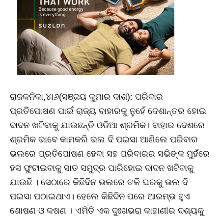
ରାଜକନିକା,୪ା୬(ସଞ୍ଜୟ କୁମାର ଦାଶ): ପରିବାର
ପ୍ରତିପୋଷଣ ପାଇଁ ରାଜ୍ୟ ବାହାରକୁ ନୁହେଁ ଦେଶାନ୍ତର ହୋଇ
ଦାଦନ ଖଟିବାକୁ ଯାଉଛନ୍ତି ଓଡିଆ ଶ୍ରମିକ। ବାହାର ଦେଶରେ
ଶ୍ରମିକ ଭାବେ କାମକରି ଭଲ ଦି ପଇସା ଆଣିଲେ ପରିବାର
ଭଲରେ ପ୍ରତିପୋଷଣ ହେବା ସହ ପରିବାରର ସଭିଙ୍କ ମୁହଁରେ
ହସ ଫୁଟାଇବାକୁ ସାତ ସମୁଦ୍ର ପାରିହୋଇ ଦାଦନ ଖଟିବାକୁ
ଯାଉଛି । ସେଠାରେ କିଛିଦିନ ଭଲରେ ଚଳି ଘରକୁ ଭଲ ଦି
ପଇସା ପଠାଇଥାଏ। ହେଲେ କିଛିଦିନ ପରେ ଆରମ୍ଭ ହୁଏ
ଶୋଷଣ ଓ କଷଣ । ଏମିତି ଏକ ଦୁଃଖଭରା କାହାଣୀର ଦଶ୍ୟକୁ