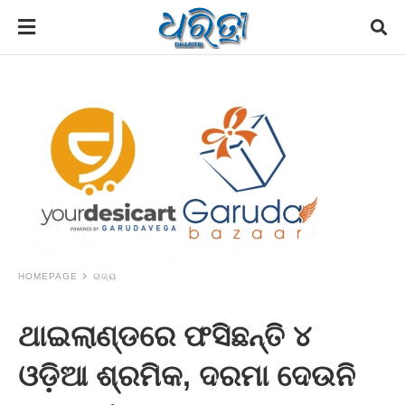
HOMEPAGE
ରାଜ୍ୟ
ଥାଇଲାଣ୍ଡରେ ଫସିଛନ୍ତି ୪
ଓଡ଼ିଆ ଶ୍ରମିକ, ଦରମା ଦେଉନି