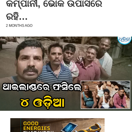
କମ୍ପାନୀ, ଭୋକ ଉପାସରେ
ରହି…
2 MONTHS AGO