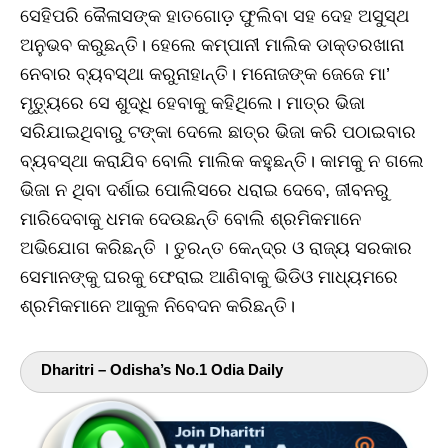
ସେହିପରି କୈଳାସଙ୍କ ହାତଗୋଡ଼ ଫୁଲିବା ସହ ଦେହ ଅସୁସ୍ଥ
ଅନୁଭବ କରୁଛନ୍ତି। ହେଲେ କମ୍ପାନୀ ମାଲିକ ଡାକ୍ତରଖାନା
ନେବାର ବ୍ୟବସ୍ଥା କରୁନାହାନ୍ତି। ମନୋଜଙ୍କ ଜେଜେ ମା’
ମୃତ୍ୟୁରେ ସେ ଶୁଦ୍ଧି ହେବାକୁ କହିଥିଲେ। ମାତ୍ର ଭିଜା
ସରିଯାଇଥିବାରୁ ଟଙ୍କା ଦେଲେ ଛାତ୍ର ଭିଜା କରି ପଠାଇବାର
ବ୍ୟବସ୍ଥା କରାଯିବ ବୋଲି ମାଲିକ କହୁଛନ୍ତି। କାମକୁ ନ ଗଲେ
ଭିଜା ନ ଥିବା ଦର୍ଶାଇ ପୋଲିସରେ ଧରାଇ ଦେବେ, ଜୀବନରୁ
ମାରିଦେବାକୁ ଧମକ ଦେଉଛନ୍ତି ବୋଲି ଶ୍ରମିକମାନେ
ଅଭିଯୋଗ କରିଛନ୍ତି । ତୁରନ୍ତ କେନ୍ଦ୍ର ଓ ରାଜ୍ୟ ସରକାର
ସେମାନଙ୍କୁ ଘରକୁ ଫେରାଇ ଆଣିବାକୁ ଭିଡିଓ ମାଧ୍ୟମରେ
ଶ୍ରମିକମାନେ ଆକୁଳ ନିବେଦନ କରିଛନ୍ତି।
Dharitri – Odisha’s No.1 Odia Daily