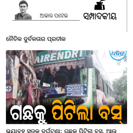
ନୈତିକ ଦୁର୍ବଳତାର ପ୍ରତୀକ
ଭୟାବହ ସଡ଼କ ଦୁର୍ଘଟଣା: ଗଛକୁ ପିଟିଲା ବସ୍‌, ଆଉ