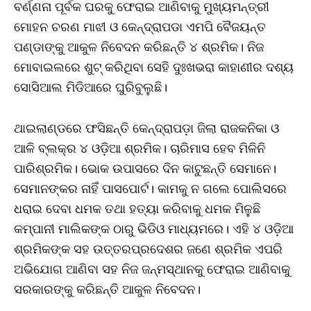
ବର୍ଣ୍ଣନା ପୂର୍ବକ ଘରକୁ ଫେରାଇ ଆଣିବାକୁ ମୁଖ୍ୟମନ୍ତ୍ରୀ
ମୋହନ ଚରଣ ମାଝୀ ଓ କେନ୍ଦ୍ରାପଡା ଏମପି ବୈଜୟନ୍ତ
ପଣ୍ଡାଙ୍କୁ ଆକୁଳ ନିବେଦନ କରିଛନ୍ତି ୪ ଶ୍ରମିକ। ନିଜ
ମୋବାଇଲରେ ଶୁଟ୍‌ କରିଥିବା ସେହି ଦୁଃଖଭରା କାହାଣୀର ଦଶ୍ୟ
ସୋସିଆଲ ମିଡିଆରେ ଘୁରିବୁଲୁଛି।
ଥାଇଲାଣ୍ଡରେ ଫସିଛନ୍ତି କେନ୍ଦ୍ରାପଡ଼ା ଜିଲା ରାଜକନିକା ଓ
ଆଳି ବ୍ଲକ୍‌ର ୪ ଓଡ଼ିଆ ଶ୍ରମିକ। ଚାରିମାସ ହେବ ମିଳିନି
ପାରିଶ୍ରମିକ। ଭୋକ ଉପାସରେ ଦିନ କାଟୁଛନ୍ତି ସେମାନେ।
ସେମାନଙ୍କର ନାହିଁ ପାସପୋର୍ଟ। କାମକୁ ନ ଗଲେ ପୋଲିସରେ
ଧରାଇ ଦେବା ଧମକ ତଥା ହତ୍ୟା କରିବାକୁ ଧମକ ମିଳୁଛି
କମ୍ପାନୀ ମାଲିକଙ୍କ ଠାରୁ ଭିଡିଓ ମାଧ୍ୟମରେ। ଏହି ୪ ଓଡ଼ିଆ
ଶ୍ରମିକଙ୍କ ସହ ଉତ୍ତରପ୍ରଦେଶର ଜଣେ ଶ୍ରମିକ ଏପରି
ଅଭିଯୋଗ ଆଣିବା ସହ ନିଜ ଜନ୍ମସ୍ଥାନକୁ ଫେରାଇ ଆଣିବାକୁ
ସରକାରଙ୍କୁ କରିଛନ୍ତି ଆକୁଳ ନିବେଦନ।