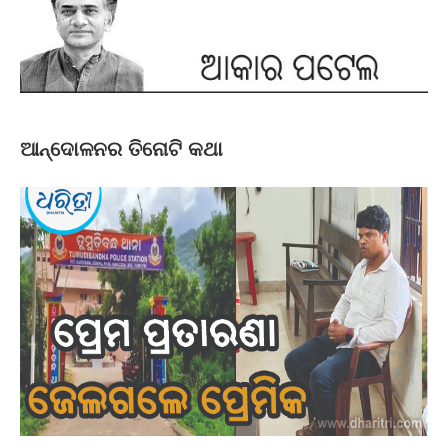
ଆନ୍ଦୋଳନର ତିନୋଟି କଥା