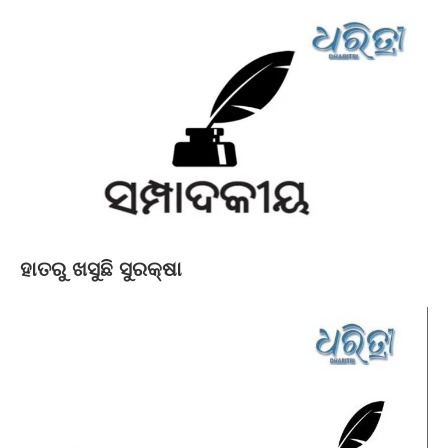
ହାତରୁ ଖସୁଛି ସୁରକ୍ଷା