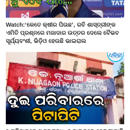
Watch:‘କେତେ କ୍ଷୀର ପିଉଛ’, ରବି ଶାସ୍ତ୍ରୀଙ୍କ
ଏମିତି ପ୍ରଶ୍ନରେ ମଜାଦାର ଉତ୍ତର ଦେଲେ ବୈଭବ
ସୂର୍ଯ୍ୟବଂଶୀ, ଭିଡ଼ିଓ ହେଉଛି ଭାଇରାଲ