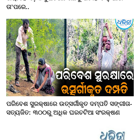
ତା’ପରେ..
ପରିବେଶ ସୁରକ୍ଷାରେ ଉତ୍ସର୍ଗୀକୃତ ଦମ୍ପତି ସଙ୍ଗୀତା-
ସତ୍ୟଜିତ: ୩୦୦ରୁ ଅଧିକ ଘରଚଟିଆ ସଂରକ୍ଷଣ