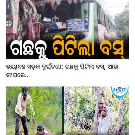
ଭୟାବହ ସଡ଼କ ଦୁର୍ଘଟଣା: ଗଛକୁ ପିଟିଲା ବସ୍‌, ଆଉ
ତା’ପରେ..