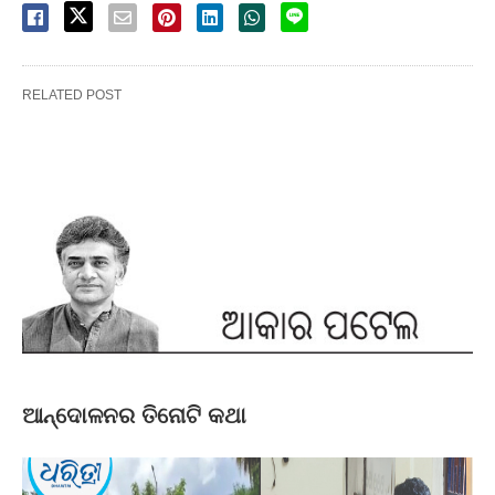
RELATED POST
ଆନ୍ଦୋଳନର ତିନୋଟି କଥା