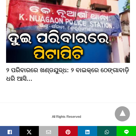
୨ ପରିବାରରେ ଖଣ୍ଡଯୁଦ୍ଧ: ୨ ବାଇକ୍‌ରେ ଠେଙ୍ଗାବାଡ଼ି
ଧରି ଆସି…
All Rights Reserved
L