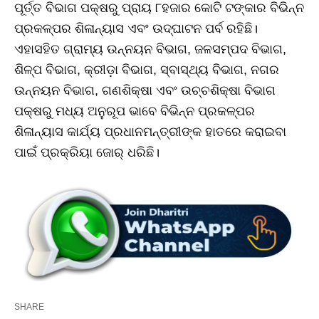
ପୂର୍ତ୍ତ ବିଭାଗ ପକ୍ଷରୁ ପ୍ରାୟ ୮ହଜାର କୋଟି ଟଙ୍କାର ବିଭିନ୍ନ
ପ୍ରକଳ୍ପର ଶିଳାନ୍ୟାସ ଏବଂ ଉଦ୍‌ଘାଟନ ପର୍ବ ରହିଛି।
ଏହାସହିତ ଗ୍ରାମ୍ୟ ଉନ୍ନୟନ ବିଭାଗ, ଜଳସମ୍ପଦ ବିଭାଗ,
ଶିଳ୍ପ ବିଭାଗ, କ୍ରୀଡ଼ା ବିଭାଗ, ସ୍ବାସ୍ଥ୍ୟ ବିଭାଗ, ନଗର
ଉନ୍ନୟନ ବିଭାଗ, ଗଣଶିକ୍ଷା ଏବଂ ଉଚ୍ଚଶିକ୍ଷା ବିଭାଗ
ପକ୍ଷରୁ ମଧ୍ୟ ଅନୁରୂପ ଭାବେ ବିଭିନ୍ନ ପ୍ରକଳ୍ପର
ଶିଳାନ୍ୟାସ କାର୍ଯ୍ୟ ପ୍ରଧାନମନ୍ତ୍ରୀଙ୍କ ହାତରେ କରାଇବା
ପାଇଁ ପ୍ରକ୍ରିୟା ଜୋର୍‌ ଧରିଛି।
SHARE