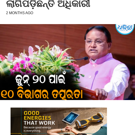
ଲାଗିପଡ଼ିଛନ୍ତି ଅଧିକାରୀ
2 MONTHS AGO