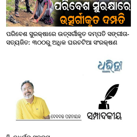
ପରିବେଶ ସୁରକ୍ଷାରେ ଉତ୍ସର୍ଗୀକୃତ ଦମ୍ପତି ସଙ୍ଗୀତା-
ସତ୍ୟଜିତ: ୩୦୦ରୁ ଅଧିକ ଘରଚଟିଆ ସଂରକ୍ଷଣ