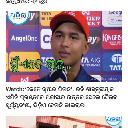
ହିନ୍ଦୁଧର୍ମର ସ୍ବରୂପ
Watch:‘କେତେ କ୍ଷୀର ପିଉଛ’, ରବି ଶାସ୍ତ୍ରୀଙ୍କ
ଏମିତି ପ୍ରଶ୍ନରେ ମଜାଦାର ଉତ୍ତର ଦେଲେ ବୈଭବ
ସୂର୍ଯ୍ୟବଂଶୀ, ଭିଡ଼ିଓ ହେଉଛି ଭାଇରାଲ