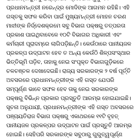
ପ୍ରଧାନମନ୍ତ୍ରୀ ନରେନ୍ଦ୍ର ମୋଦିଙ୍କ ଆଗମନ ରହିଛି। ଏହି
ଗସ୍ତକୁ ସଫଳ କରିବା ପାଇଁ ମୁଖ୍ୟମନ୍ତ୍ରୀ ମୋହନ ଚରଣ
ମାଝୀଙ୍କ ନିର୍ଦ୍ଦେଶକ୍ରମେ ସବୁ ବିଭାଗ ପକ୍ଷରୁ ତତ୍ପରତା
ପ୍ରକାଶ ପାଇଥିବାବେଳେ ୧୦ଟି ବିଭାଗର ଅଧିକାରୀ ଏବଂ
କର୍ମଚାରୀ ପୂରାଦମ୍‌ରେ ଲାଗିପଡ଼ିଛନ୍ତି। କେଉଁଠାରେ ପାନୀୟଜଳ
ପ୍ରକଳ୍ପ ଉଦ୍‌ଘାଟନ ହେବ ତ ଅନ୍ୟ କେଉଁଠି ଶିଳ୍ପସଂସ୍ଥାର
ଭିତ୍ତିଭୂମି ପଡ଼ିବ, ତାହାକୁ ନେଇ ସଂପୃକ୍ତ ବିଭାଗଗୁଡ଼ିକରେ
ଚଳଚଞ୍ଚଳ ଦେଖାଦେଇଛି। ରାଜ୍ୟ ସରକାରଙ୍କ ୨ ବର୍ଷ ପୂର୍ତ୍ତି
ଅବସରରେ ପ୍ରଧାନମନ୍ତ୍ରୀଙ୍କ ଏହି ଗସ୍ତ ଯେପରି
ସମ୍ପୂର୍ଣ୍ଣ ଭାବେ ସଫଳ ହେବ ତାକୁ ନେଇ ସରକାରଙ୍କ
ପକ୍ଷରୁ ବିଭିନ୍ନ ପ୍ରକାର ପ୍ରସ୍ତୁତି ଆରମ୍ଭ ହୋଇଯାଇଛି।
ସୂଚନା ଅନୁଯାୟୀ, ପ୍ରଧାନମନ୍ତ୍ରୀଙ୍କ ଏହି ଗସ୍ତ ଅବସରରେ
ପଞ୍ଚାୟତିରାଜ ବିଭାଗ ପକ୍ଷରୁ ଏକାଥରକେ ୧୧ଟି ବୃହତ୍‌
ପାନୀୟଜଳ ପ୍ରକଳ୍ପର ଉଦ୍‌ଘାଟନ ପାଇଁ ପ୍ରସ୍ତୁତି ଆରମ୍ଭ
ହୋଇଛି। ସେହିପରି ସରକାରଙ୍କ ସବୁଠାରୁ ଗୁରୁତ୍ୱପୂର୍ଣ୍ଣ