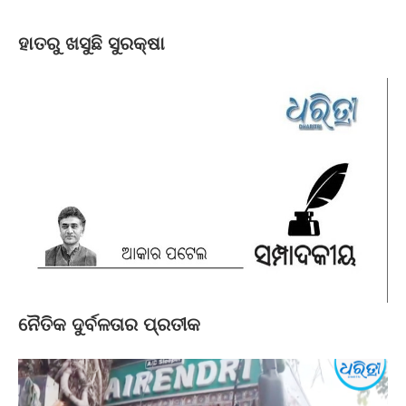
ହାତରୁ ଖସୁଛି ସୁରକ୍ଷା
ନୈତିକ ଦୁର୍ବଳତାର ପ୍ରତୀକ