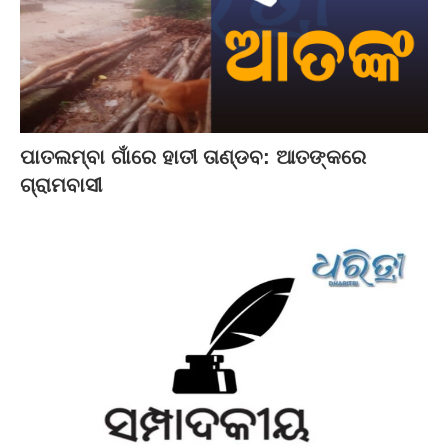
ପାତଲମ୍ବା ଗାଁରେ ହାତୀ ତାଣ୍ଡବ: ଆତଙ୍କରେ
ଗ୍ରାମବାସୀ