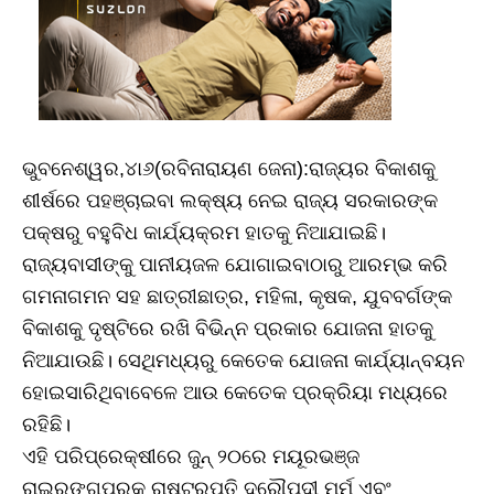
ଭୁବନେଶ୍ୱର,୪ା୬(ରବିନାରାୟଣ ଜେନା):ରାଜ୍ୟର ବିକାଶକୁ
ଶୀର୍ଷରେ ପହଞ୍ଚାଇବା ଲକ୍ଷ୍ୟ ନେଇ ରାଜ୍ୟ ସରକାରଙ୍କ
ପକ୍ଷରୁ ବହୁବିଧ କାର୍ଯ୍ୟକ୍ରମ ହାତକୁ ନିଆଯାଇଛି।
ରାଜ୍ୟବାସୀଙ୍କୁ ପାନୀୟଜଳ ଯୋଗାଇବାଠାରୁ ଆରମ୍ଭ କରି
ଗମନାଗମନ ସହ ଛାତ୍ରୀଛାତ୍ର, ମହିଳା, କୃଷକ, ଯୁବବର୍ଗଙ୍କ
ବିକାଶକୁ ଦୃଷ୍ଟିରେ ରଖି ବିଭିନ୍ନ ପ୍ରକାର ଯୋଜନା ହାତକୁ
ନିଆଯାଉଛି। ସେଥିମଧ୍ୟରୁ କେତେକ ଯୋଜନା କାର୍ଯ୍ୟାନ୍ବୟନ
ହୋଇସାରିଥିବାବେଳେ ଆଉ କେତେକ ପ୍ରକ୍ରିୟା ମଧ୍ୟରେ
ରହିଛି।
ଏହି ପରିପ୍ରେକ୍ଷୀରେ ଜୁନ୍‌ ୨୦ରେ ମୟୂରଭଞ୍ଜ
ରାଇରଙ୍ଗପୁରକୁ ରାଷ୍ଟ୍ରପତି ଦ୍ରୌପଦୀ ମୁର୍ମୁ ଏବଂ