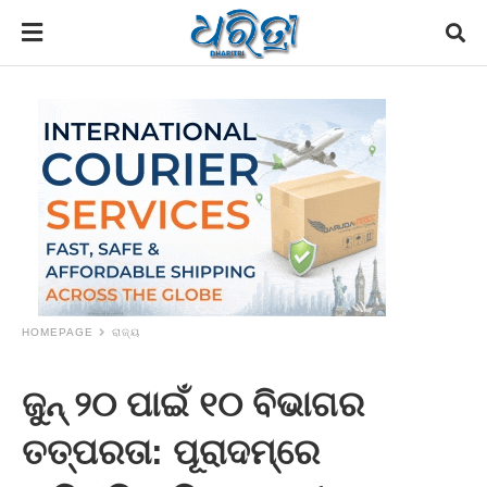
HOMEPAGE
ରାଜ୍ୟ
ଜୁନ୍‌ ୨୦ ପାଇଁ ୧୦ ବିଭାଗର
ତତ୍ପରତା: ପୂରାଦମ୍‌ରେ