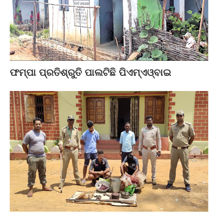
ଫମ୍ପା ପ୍ରତିଶ୍ରୁତି ପାଲଟିଛି ପିଏମ୍‌ଏଓ୍ବାଇ