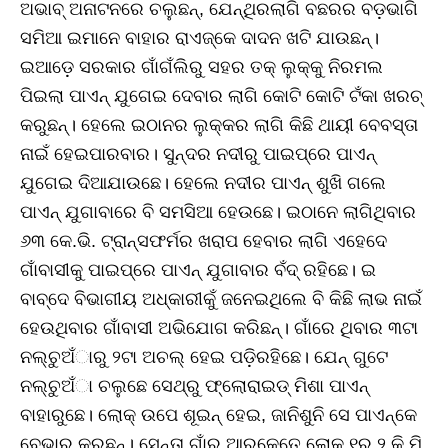
ଅଭାବ୍‌ ଅନାଟନରେ ଚଲୁଛନ୍‌, ଯେନ୍‌ଥିରଲାଗି ବଛରର ବଡ଼ଭାଗି
ସମିଆ ଇମାନେ ବାହାର ରାଏଜ୍‌କେ ଦାଦନ ଖଟି ଯାଉଛନ୍‌।
ଇଆଡ଼େ ସରକାର ଗାଁଗଁଲିରୁ ସହର ତକ୍‌ ଲୁକ୍‌କୁ ନିରମଲ
ପିଇଲା ପାଏନ୍‌ ଯୁଗେଇ ଦେବାର ଲାଗି କୋଟି କୋଟି ଟଁକା ଖରଚ୍‌
କରୁଛନ୍‌। ହେଲେ ଇଠାନର ଲୁକ୍‌କର ଲାଗି କିଛି ଥାୟୀ ବେବସ୍‌ତା
ନାଇଁ ହେଇପାରବାର। ସୁନ୍ଦର ନଦୀରୁ ପାଇପ୍‌ରେ ପାଏନ୍‌
ଯୁଗେଇ ଦିଆଯାଉଛେ। ହେଲେ ନଦୀର ପାଏନ୍‌ ଶୁଖି ଗଲେ
ପାଏନ୍‌ ଯୁଗାବାରେ ବି ସମସିଆ ହେଉଛେ। ଇଠାନେ ଲାଗିଥିବାର
୬୩ କେ.ଭି. ଟ୍ରାନ୍ସଫର୍ମର ଖରାପ ହେବାର ଲାଗି ଏହେଦେ
ଗାଁବାସୀକୁ ପାଇପ୍‌ରେ ପାଏନ୍‌ ଯୁଗାବାର ବଁଦ୍‌ ରହିଛେ। ଇ
ବାବ୍‌ଦେ ବିଭାଗୀୟ ଅଧ୍‌କାରୀକୁଁ ଜନେଇଥିଲେ ବି କିଛି ଲାଭ ନାଇଁ
ହେଉଥିବାର ଗାଁବାସୀ ଅଭିଯୋଗ କରିଛନ୍‌। ଗାଁରେ ଥିବାର ୩ଟା
ନଲ୍‌ଚୁଅଁାରୁ ୨ଟା ଅଚଲ୍‌ ହେଇ ପଡ଼ିରହିଛେ। ଯେନ୍‌ ଗୁଟେ
ନଲ୍‌ଚୁଅଁା ଚଲୁଛେ ସେଥ୍‌ରୁ ଫ୍ଲୋରାଇଡ୍‌ ମିଶା ପାଏନ୍‌
ବାହାରୁଛେ। ଲୋକ୍‌ ଉପେ ଶୂଇନ୍‌ ହେଇ, ଜାନିଶୁନି ସେ ପାଏନ୍‌କେ
ବେଭାର କରୁଛନ୍‌। ସେନ୍‌ତା ଗାଁର ଆରକେତେ ଲୋକ୍‌ ୧ରୁ ୨ କି.ମି.