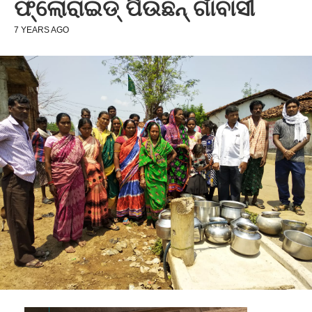
ଫ୍ଲୋରାଇଡ୍‌ ପିଉଛନ୍‌ ଗାଁବାସୀ
7 YEARS AGO