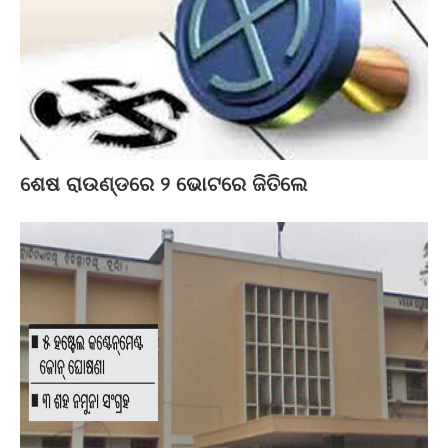
ଶେଷ ରାଉଣ୍ଡରେ ୨ ଭୋଟରେ ଜିତିଲେ