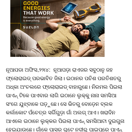
ନୂଆପଡା ଅଫିସ,୨୨ା୪: ନୂଆପଡ଼ା ରାଏଜର ସବୁଠାନୁ ଜହ
ଫ୍ଲୋରାଇଡ୍‌ ପରଭାବିତ ଜିଲା। ଇଠାନର ପଚିଶ ପରତିଶତରୁ
ଅଧ୍‌କା ଅଂଚଲରେ ଫ୍ଲୋରାଇଡ୍‌ ବାହାରୁଛେ। ନିରମଲ ପିଇଲା
ପାଏନ୍‌ ଟିକେ ପାଏବାର ଲାଗି ଇଠାନେ ଲୁକ୍‌କୁ ନାନା ସମସିଆ
ସଂଗେ ଯୁଝ୍‌ବାକେ ପଡ଼ୁଛେ। ସେ ଭିତରୁ ବୋଡ଼େନ ବ୍ଲକ
କର୍ଲାକୋଟ ପଁଚେତ୍‌ର ସର୍ଗିଗୁଡ଼ା ଗାଁ ଅଲଗ୍‌ ଆଏ। ଖରାଦିନ
ଆଏଲେ ଇଠାନେ ଲୁକ୍‌କର ପିଇଲା ପାଏନ୍‌ ସମସିଆଟା ଦୁଇଗୁନା
ହେଇଯାଉଛେ। ଗାଁକେ ପାସର ଗୁଟେ ନଦୀରୁ ପାଇପ୍‌ରେ ପାଏନ୍‌