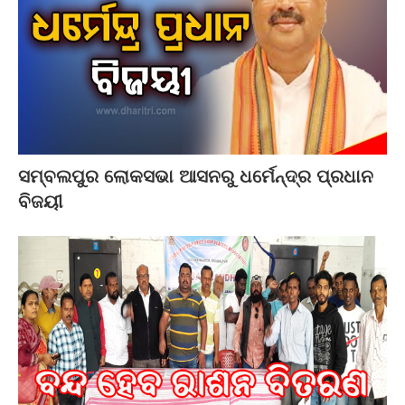
ସମ୍ବଲପୁର ଲୋକସଭା ଆସନରୁ ଧର୍ମେନ୍ଦ୍ର ପ୍ରଧାନ
ବିଜୟୀ