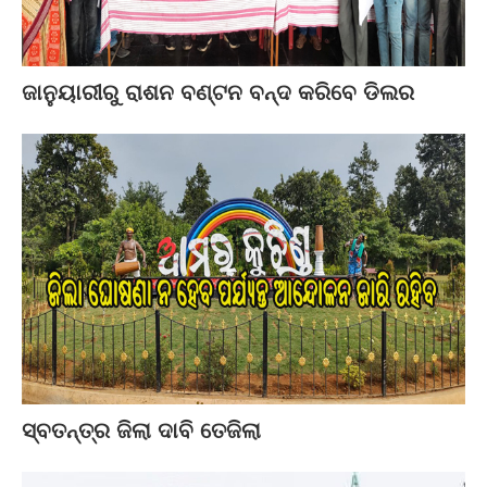
ଜାନୁୟାରୀରୁ ରାଶନ ବଣ୍ଟନ ବନ୍ଦ କରିବେ ଡିଲର
ସ୍ବତନ୍ତ୍ର ଜିଲା ଦାବି ତେଜିଲା