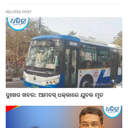
RELATED POST
ଦୁଃଖଦ ଖବର: ଆମବସ୍‌ ଧକ୍କାରେ ଯୁବକ ମୃତ