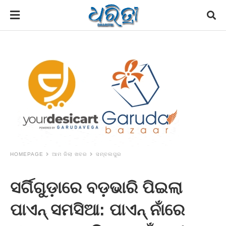
HOMEPAGE
ଆମ ଜିଲା ଖବର
ସମ୍ବଲପୁର
ସର୍ଗିଗୁଡ଼ାରେ ବଡ଼ଭାରି ପିଇଲା
ପାଏନ୍‌ ସମସିଆ: ପାଏନ୍‌ ନାଁରେ