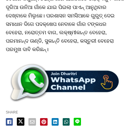
ଦୂରିଆ ଉନିଆ ଗାଁକେ ଯାଇ ପିଇଲା ପାଏନ୍‌ ଆନୁଥିବାର
ଦେଖ୍‌ବାକେ ମିଲୁଛେ। ପରଶାସନ ସମସିଆକେ ଗୁରୁତ୍‌ ଦେଇ
ସମାଧାନ ଦିଗେ ପଦକ୍ଷେପ ନେବାକେ ଗାଁର ଟଙ୍କଧର
ବେହେରା, ନରୋତ୍ତମ ବାଗ, ଲକ୍ଷ୍ମୀକାନ୍ତ ବେହେରା,
ପରମାନନ୍ଦ ତାଣ୍ଡି, ସୁକାନ୍ତି ବେହେରା, କସ୍ତୁରୀ ବେହେରା
ପରମୁଖ ଦାବି କରିଛନ୍‌।
SHARE