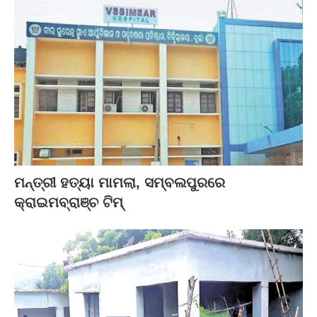
ମନ୍ତ୍ରୀ ହତ୍ୟା ମାମଲା, ସମ୍ବଲପୁରରେ
କ୍ରାଇମବ୍ରାଞ୍ଚ ଟିମ୍‌