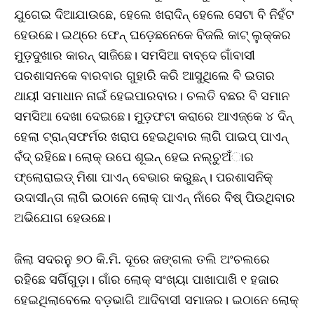
ଯୁଗେଇ ଦିଆଯାଉଛେ, ହେଲେ ଖରାଦିନ୍‌ ହେଲେ ସେଟା ବି ନିହଁଟ
ହେଉଛେ। ଇଥ୍‌ରେ ଫେନ୍‌ ଘଡ଼େଛନେକେ ବିଜଲି କାଟ୍‌ ଲୁକ୍‌କର
ମୁଡ଼ଦୁଖାର କାରନ୍‌ ସାଜିଛେ। ସମସିଆ ବାବ୍‌ଦେ ଗାଁବାସୀ
ପରଶାସନକେ ବାରବାର ଗୁହାରି କରି ଆସୁଥିଲେ ବି ଇତାର
ଥାୟୀ ସମାଧାନ ନାଇଁ ହେଇପାରବାର। ଚଲତି ବଛର ବି ସମାନ
ସମସିଆ ଦେଖା ଦେଇଛେ। ମୁଡ଼ଫଟା କରାରେ ଆଏଜ୍‌କେ ୪ ଦିନ୍‌
ହେଲା ଟ୍ରାନ୍ସଫର୍ମର ଖରାପ ହେଇଥିବାର ଲାଗି ପାଇପ୍‌ ପାଏନ୍‌
ବଁଦ୍‌ ରହିଛେ। ଲୋକ୍‌ ଉପେ ଶୂଇନ୍‌ ହେଇ ନଲ୍‌ଚୁଅଁାର
ଫ୍ଲୋରାଇଡ୍‌ ମିଶା ପାଏନ୍‌ ବେଭାର କରୁଛନ୍‌। ପରଶାସନିକ୍‌
ଉଦାସୀନ୍‌ତା ଲାଗି ଇଠାନେ ଲୋକ୍‌ ପାଏନ୍‌ ନାଁରେ ବିଷ୍‌ ପିଉଥିବାର
ଅଭିଯୋଗ ହେଉଛେ।
ଜିଲା ସଦରନୁ ୭୦ କି.ମି. ଦୂରେ ଜଙ୍ଗଲ ତଲି ଅଂଚଲରେ
ରହିଛେ ସର୍ଗିଗୁଡ଼ା। ଗାଁର ଲୋକ୍‌ ସଂଖ୍ୟା ପାଖାପାଖି ୧ ହଜାର
ହେଇଥିଲାବେଲେ ବଡ଼ଭାଗି ଆଦିବାସୀ ସମାଜର। ଇଠାନେ ଲୋକ୍‌