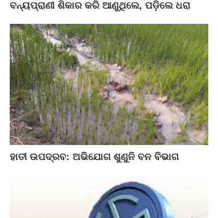
ବନ୍ୟପ୍ରାଣୀ ଶିକାର କରି ଆଣୁଥିଲେ, ପଡ଼ିଲେ ଧରା
ହାତୀ ଉପଦ୍ରବ: ଅଭିଯୋଗ ଶୁଣୁନି ବନ ବିଭାଗ