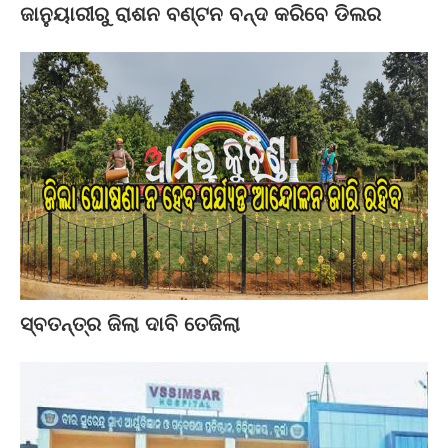
ଜାନୁୟାରୀରୁ ରାଶନ ବଣ୍ଟନ ବନ୍ଦ କରିବେ ଡିଲର
ସ୍ବତନ୍ତ୍ର ଜିଲା ଦାବି ତେଜିଲା