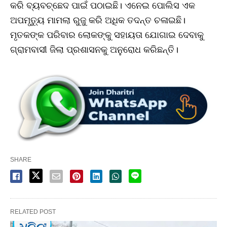
କରି ବ୍ୟବଚ୍ଛେଦ ପାଇଁ ପଠାଇଛି। ଏନେଇ ପୋଲିସ ଏକ
ଅପମୃତ୍ୟୁ ମାମଲା ରୁଜୁ କରି ଅଧିକ ତଦନ୍ତ ଚଳାଇଛି।
ମୃତକଙ୍କ ପରିବାର ଲୋକଙ୍କୁ ସହାୟତା ଯୋଗାଇ ଦେବାକୁ
ଗ୍ରାମବାସୀ ଜିଲା ପ୍ରଶାସନକୁ ଅନୁରୋଧ କରିଛନ୍ତି।
SHARE
RELATED POST