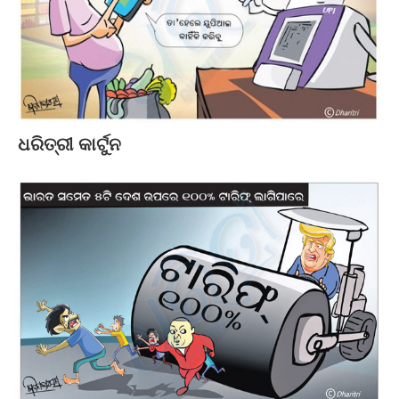
ଧରିତ୍ରୀ କାର୍ଟୁନ