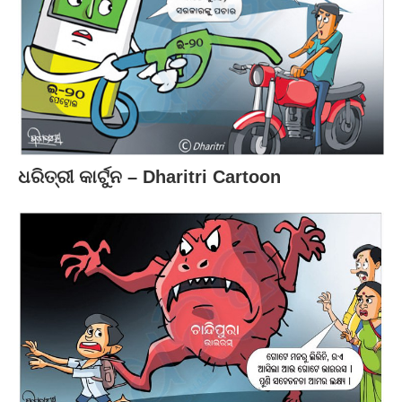
ଧରିତ୍ରୀ କାର୍ଟୁନ – Dharitri Cartoon