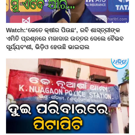
Watch:‘କେତେ କ୍ଷୀର ପିଉଛ’, ରବି ଶାସ୍ତ୍ରୀଙ୍କ
ଏମିତି ପ୍ରଶ୍ନରେ ମଜାଦାର ଉତ୍ତର ଦେଲେ ବୈଭବ
ସୂର୍ଯ୍ୟବଂଶୀ, ଭିଡ଼ିଓ ହେଉଛି ଭାଇରାଲ