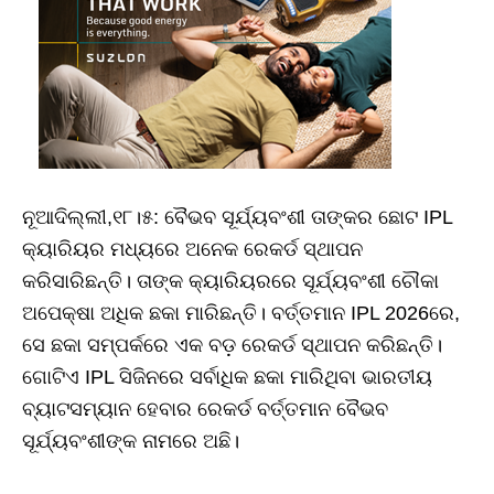
ନୂଆଦିଲ୍ଲୀ,୧୮।୫: ବୈଭବ ସୂର୍ଯ୍ୟବଂଶୀ ତାଙ୍କର ଛୋଟ IPL
କ୍ୟାରିୟର ମଧ୍ୟରେ ଅନେକ ରେକର୍ଡ ସ୍ଥାପନ
କରିସାରିଛନ୍ତି। ତାଙ୍କ କ୍ୟାରିୟରରେ ସୂର୍ଯ୍ୟବଂଶୀ ଚୌକା
ଅପେକ୍ଷା ଅଧିକ ଛକା ମାରିଛନ୍ତି। ବର୍ତ୍ତମାନ IPL 2026ରେ,
ସେ ଛକା ସମ୍ପର୍କରେ ଏକ ବଡ଼ ରେକର୍ଡ ସ୍ଥାପନ କରିଛନ୍ତି।
ଗୋଟିଏ IPL ସିଜିନରେ ସର୍ବାଧିକ ଛକା ମାରିଥିବା ଭାରତୀୟ
ବ୍ୟାଟସମ୍ୟାନ ହେବାର ରେକର୍ଡ ବର୍ତ୍ତମାନ ବୈଭବ
ସୂର୍ଯ୍ୟବଂଶୀଙ୍କ ନାମରେ ଅଛି।