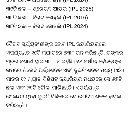
୪୨ଟି ଛକା – ଅଭିଷେକ ଶର୍ମା (IPL 2024)
୩୯ଟି ଛକା – ଶ୍ରେୟସ ଆୟର (IPL 2025)
୩୮ଟି ଛକା – ବିରାଟ କୋହଲି (IPL 2016)
୩୮ଟି ଛକା – ବିରାଟ କୋହଲି (IPL 2024)
ବୈଭବ ସୂର୍ଯ୍ୟବଂଶୀଙ୍କ ଛୋଟ IPL କ୍ୟାରିୟରରେ
ଏପର୍ଯ୍ୟନ୍ତ ୧୯ଟି ମ୍ୟାଚରେ ୭୩୮ ରନ କରିଛନ୍ତି, ତାଙ୍କର
ପ୍ରଭାବଶାଳୀ ହାର ୩୮.୮୪ ରହିଛି। ୧୫ ବର୍ଷୀୟ ବୈଭବଙ୍କ
ନାମରେ ତିନୋଟି ଅର୍ଦ୍ଧଶତକ ଏବଂ ଦୁଇଟି ଶତକ ମଧ୍ୟ ଅଛି।
ମାତ୍ର ୧୯ ମ୍ୟାଚ ବିଶିଷ୍ଟ କ୍ୟାରିୟର ମଧ୍ୟରେ ସେ ୬୭ଟି
ଛକା ଏବଂ ୬୧ଟି ଚୌକା ମାରିଛନ୍ତି। ଏପର୍ଯ୍ୟନ୍ତ
ଖେଳାଯାଇଥିବା ଦୁଇଟି ସିଜିନରେ ସେ ଗୋଟିଏ ଶତକ ହାସଲ
କରିଛନ୍ତି।