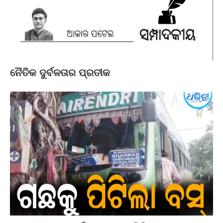
ନୈତିକ ଦୁର୍ବଳତାର ପ୍ରତୀକ