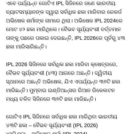
ଏବେ ପର୍ଯ୍ୟନ୍ତ ଗୋଟିଏ IPL ସିଜିନରେ ଜଣେ ଭାରତୀୟ
ବ୍ୟାଟସମ୍ୟାନଙ୍କ ଦ୍ୱାରା ସର୍ବାଧିକ ଛକା ମାରିବାର ରେକର୍ଡ
ଅଭିଷେକ ଶର୍ମାଙ୍କ ନାମରେ ଥିଲା। ଅଭିଷେକ IPL 2024ରେ
ମୋଟ ୪୨ ଛକା ମାରିଥିଲେ। ବୈଭବ ସୂର୍ଯ୍ୟବଂଶୀ ବର୍ତ୍ତମାନ
ତାଙ୍କୁ ପଛରେ ପକାଇ ଦେଇଛନ୍ତି, IPL 2026ରେ ପୂର୍ବରୁ ୪୩
ଛକା ମାରିସାରିଛନ୍ତି।
IPL 2026 ସିଜିନରେ ସର୍ବାଧିକ ଛକା ମାରିବା କ୍ଷେତ୍ରରେ,
ବୈଭବ ସୂର୍ଯ୍ୟବଂଶୀ (୪୩) ଆଗରେ ଅଛନ୍ତି। ଦ୍ୱିତୀୟ
ସ୍ଥାନରେ ଅଛନ୍ତି ଅଭିଷେକ, ଯିଏ ଏପର୍ଯ୍ୟନ୍ତ ୩୭ଟି ଛକା
ମାରିଛନ୍ତି। ମୁମ୍ବାଇ ଇଣ୍ଡିଆନ୍ସର ରିଆନ ରିକେଲଟନ
ମଧ୍ୟ ଚଳିତ ସିଜିନରେ ୩୭ଟି ଛକା ମାରିଛନ୍ତି।
ଗୋଟିଏ IPL ସିଜିନରେ ସର୍ବାଧିକ ଛକା ମାରିଥିବା ଭାରତୀୟ
୪୩ଟି ଛକା – ବୈଭବ ସୂର୍ଯ୍ୟବଂଶୀ (IPL 2026)