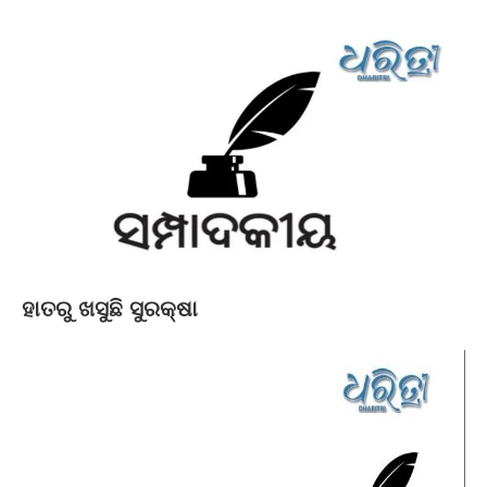
ହାତରୁ ଖସୁଛି ସୁରକ୍ଷା