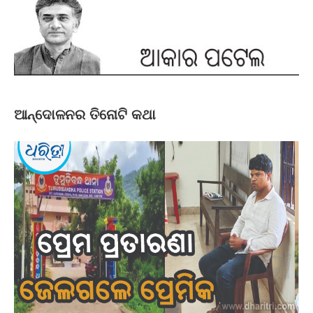
ଆନ୍ଦୋଳନର ତିନୋଟି କଥା