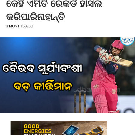
କେହି ଏମିତି ରେକର୍ଡ ହାସଲ
କରିପାରିନାହାନ୍ତି
3 MONTHS AGO