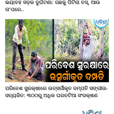
ଭୟାବହ ସଡ଼କ ଦୁର୍ଘଟଣା: ଗଛକୁ ପିଟିଲା ବସ୍‌, ଆଉ
ତା’ପରେ..
ପରିବେଶ ସୁରକ୍ଷାରେ ଉତ୍ସର୍ଗୀକୃତ ଦମ୍ପତି ସଙ୍ଗୀତା-
ସତ୍ୟଜିତ: ୩୦୦ରୁ ଅଧିକ ଘରଚଟିଆ ସଂରକ୍ଷଣ