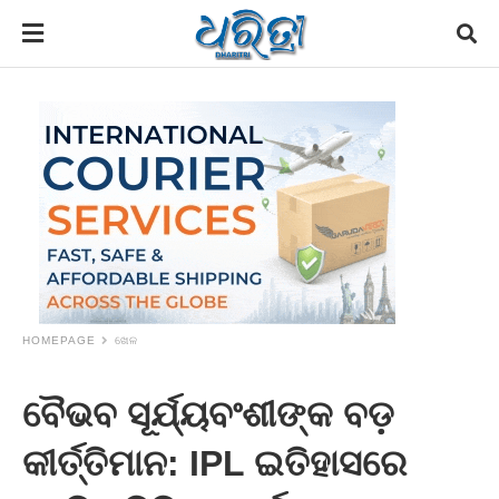
HOMEPAGE
ଖେଳ
ବୈଭବ ସୂର୍ଯ୍ୟବଂଶୀଙ୍କ ବଡ଼
କୀର୍ତ୍ତିମାନ: IPL ଇତିହାସରେ