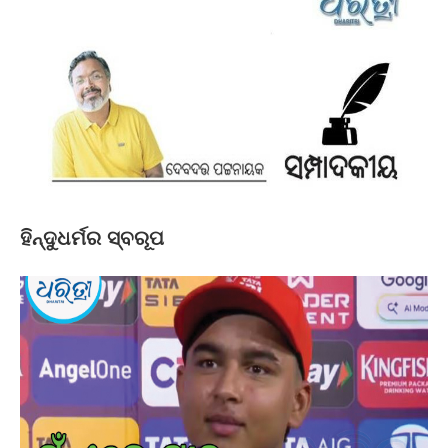
ହିନ୍ଦୁଧର୍ମର ସ୍ବରୂପ