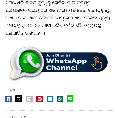
ସମୟ ଧରି ତୀବ୍ର ବୃଦ୍ଧିକୁ ରୋକିବା ପାଇଁ ଟ୍ରମ୍ପ
ପ୍ରଶାସନର ପ୍ରୟାସର ଏକ ଅଂଶ। ଯଦି ତେଲ ମୂଲ୍ୟ ବୃଦ୍ଧି
ପାଏ, ତେବେ ଆମେରିକାରେ ପେଟ୍ରୋଲ ଏବଂ ଡିଜେଲ ମୂଲ୍ୟ
ମଧ୍ୟ ବୃଦ୍ଧି ପାଇବ, ଯାହା ଚଳିତ ବର୍ଷର ତୈଳ ମୂଲ୍ୟକୁ
ପ୍ରଭାବିତ କରିପାରେ।
SHARE
RELATED POST