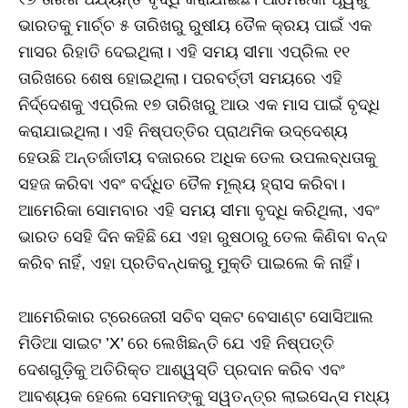
ଭାରତକୁ ମାର୍ଚ୍ଚ ୫ ତାରିଖରୁ ରୁଷୀୟ ତୈଳ କ୍ରୟ ପାଇଁ ଏକ
ମାସର ରିହାତି ଦେଇଥିଲା। ଏହି ସମୟ ସୀମା ଏପ୍ରିଲ ୧୧
ତାରିଖରେ ଶେଷ ହୋଇଥିଲା। ପରବର୍ତ୍ତୀ ସମୟରେ ଏହି
ନିର୍ଦ୍ଦେଶକୁ ଏପ୍ରିଲ ୧୭ ତାରିଖରୁ ଆଉ ଏକ ମାସ ପାଇଁ ବୃଦ୍ଧି
କରାଯାଇଥିଲା। ଏହି ନିଷ୍ପତ୍ତିର ପ୍ରାଥମିକ ଉଦ୍ଦେଶ୍ୟ
ହେଉଛି ଅନ୍ତର୍ଜାତୀୟ ବଜାରରେ ଅଧିକ ତେଲ ଉପଲବ୍ଧତାକୁ
ସହଜ କରିବା ଏବଂ ବର୍ଦ୍ଧିତ ତୈଳ ମୂଲ୍ୟ ହ୍ରାସ କରିବା।
ଆମେରିକା ସୋମବାର ଏହି ସମୟ ସୀମା ବୃଦ୍ଧି କରିଥିଲା, ଏବଂ
ଭାରତ ସେହି ଦିନ କହିଛି ଯେ ଏହା ରୁଷଠାରୁ ତେଲ କିଣିବା ବନ୍ଦ
କରିବ ନାହିଁ, ଏହା ପ୍ରତିବନ୍ଧକରୁ ମୁକ୍ତି ପାଇଲେ କି ନାହିଁ।
ଆମେରିକାର ଟ୍ରେଜେରୀ ସଚିବ ସ୍କଟ ବେସାଣ୍ଟ ସୋସିଆଲ
ମିଡିଆ ସାଇଟ ’X’ ରେ ଲେଖିଛନ୍ତି ଯେ ଏହି ନିଷ୍ପତ୍ତି
ଦେଶଗୁଡ଼ିକୁ ଅତିରିକ୍ତ ଆଶ୍ୱସ୍ତି ପ୍ରଦାନ କରିବ ଏବଂ
ଆବଶ୍ୟକ ହେଲେ ସେମାନଙ୍କୁ ସୱତନ୍ତ୍ର ଲାଇସେନ୍ସ ମଧ୍ୟ