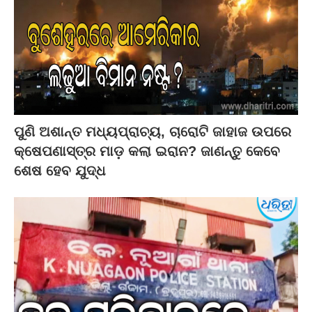
ପୁଣି ଅଶାନ୍ତ ମଧ୍ୟପ୍ରାଚ୍ୟ, ଚାରୋଟି ଜାହାଜ ଉପରେ
କ୍ଷେପଣାସ୍ତ୍ର ମାଡ଼ କଲା ଇରାନ? ଜାଣନ୍ତୁ କେବେ
ଶେଷ ହେବ ଯୁଦ୍ଧ