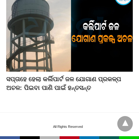
ସପ୍ତାହେ ହେଲା କର୍ଲିପାର୍ଟ ଜଳ ଯୋଗାଣ ପ୍ରକଳ୍ପ
ଅଚଳ: ପିଇବା ପାଣି ପାଇଁ ହନ୍ତସନ୍ତ
All Rights Reserved