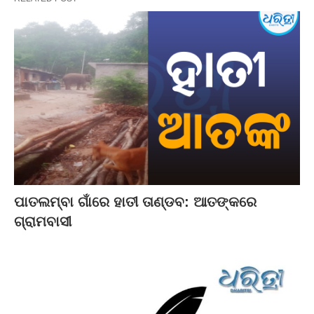
ପାତଲମ୍ବା ଗାଁରେ ହାତୀ ତାଣ୍ଡବ: ଆତଙ୍କରେ
ଗ୍ରାମବାସୀ