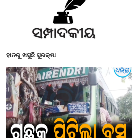
ହାତରୁ ଖସୁଛି ସୁରକ୍ଷା