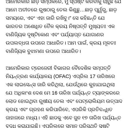
ଆମେରିକାର ଛାଡ଼ ସମ୍ପର୍କରେ, ମୁଁ ସ୍ପଷ୍ଟ କରିବାକୁ ଚାହୁଁଛି ଯେ
ଆମେ ଅତୀତରେ ରୁଷଠାରୁ ତେଲ କିଣୁଛୁ…ଛାଡ଼ ପୂର୍ୱରୁ, ଛାଡ଼
ସମୟରେ, ଏବଂ ଏହା ଜାରି ରଖିବୁ।” ସେ କହିଛନ୍ତି ଯେ
ଭାରତର ଅଶୋଧିତ ତୈଳ କ୍ରୟ ନିଷ୍ପତ୍ତି ମୁଖ୍ୟତଃ ଏକ
ବାଣିଜ୍ୟିକ ଦୃଷ୍ଟିକୋଣ ଏବଂ ପର୍ଯ୍ୟାପ୍ତ ଯୋଗାଣର
ଉପଲବ୍ଧତା ଉପରେ ଆଧାରିତ। ଆମ ପାଇଁ, କ୍ରୟ ମୂଳତଃ
ବାଣିଜ୍ୟିକ ବୁଝାମଣା ଉପରେ ଆଧାରିତ।
ଆମେରିକାର ଟ୍ରେଜେରୀ ବିଭାଗର ବୈଦେଶିକ ସମ୍ପତ୍ତି
ନିୟନ୍ତ୍ରଣ କାର୍ଯ୍ୟାଳୟ (OFAC) ଏପ୍ରିଲ 17 ତାରିଖରେ
ଏକ ଲାଇସେନ୍ସ ଜାରି କରିଥିଲା, ଯେଉଁଥିରେ କୁହାଯାଇଥିଲା
ଯେ ଅଧିକାଂଶ ଦେଶ ମେ 16 ତାରିଖ ପର୍ଯ୍ୟନ୍ତ ଟ୍ୟାଙ୍କରରେ
ଲୋଡ ହୋଇଥିବା ରୁଷୀୟ ତେଲ ଏବଂ ପେଟ୍ରୋଲିୟମ ଉତ୍ପାଦ
କ୍ରୟ ଏବଂ ଗ୍ରହଣ କରିପାରିବେ, ଏପରିକି ପ୍ରତିବନ୍ଧିତ
ଜାହାଜରେ ମଧ୍ୟ। ଏହି ଛାଡକୁ ଏବେ ଜୁନ ୧୭ ତାରିଖ ପର୍ଯ୍ୟନ୍ତ
ବୃଦ୍ଧି କରାଯାଇଛି। ଏପ୍ରିଲରେ ସମାନ ପରିସ୍ଥିତି ସୃଷ୍ଟି