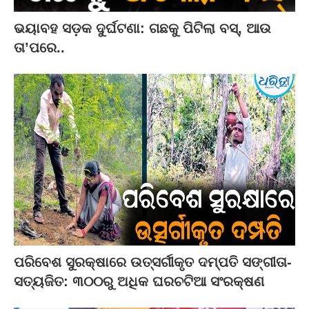
ଭୟାବହ ସଡ଼କ ଦୁର୍ଘଟଣା: ଗଛକୁ ପିଟିଲା ବସ୍‌, ଆଉ
ତା’ପରେ..
ପରିବେଶ ସୁରକ୍ଷାରେ ଉତ୍ସର୍ଗୀକୃତ ଦମ୍ପତି ସଙ୍ଗୀତା-
ସତ୍ୟଜିତ: ୩୦୦ରୁ ଅଧିକ ଘରଚଟିଆ ସଂରକ୍ଷଣ