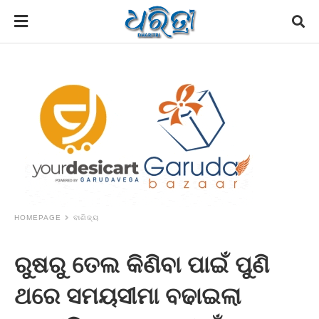
HOMEPAGE
ବାଣିଜ୍ୟ
ରୁଷରୁ ତେଲ କିଣିବା ପାଇଁ ପୁଣି
ଥରେ ସମୟସୀମା ବଢାଇଲା