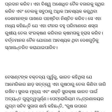
ପ୍ରଦାନ କରିବ। ଏହା ବିଶ୍ୱ ଅଶୋଧିତ ତୈଳ ବଜାରକୁ ସ୍ଥିର
କରିବ ଏବଂ ତେଲକୁ ସବୁଠାରୁ ଅଧିକ ଆବଶ୍ୟକ କରୁଥିବା
ଦେଶମାନଙ୍କ ପାଖରେ ପହଞ୍ଚିବା ନିଶ୍ଚିତ କରିବ। ସେ ଏହା
ମଧ୍ୟ କହିଛନ୍ତି ଯେ ଏହା ଚୀନର ବହୁ ପରିମାଣରେ ଶସ୍ତା
ରୁଷୀୟ ତେଲ ସଂରକ୍ଷଣ କରିବାର କ୍ଷମତାକୁ ହ୍ରାସ କରିବ।
ବର୍ତ୍ତମାନର ତୈଳ ଯୋଗାଣ ଆବଶ୍ୟକ ଥିବା ଦେଶଗୁଡ଼ିକୁ
ସ୍ଥାନାନ୍ତରିତ କରାଯାଇପାରିବ।
ବେସାଣ୍ଟଙ୍କ ବକ୍ତବ୍ୟ ପୂର୍ୱରୁ, ଭାରତ କହିଥିଲା ଯେ
ଆମେରିକାର ଛାଡ଼ ସତ୍ତ୍ୱେ ଏହା ରୁଷଠାରୁ ତେଲ କିଣିବା ଜାରି
ରଖିବ। ସୁଲଭ ମୂଲ୍ୟ ଏବଂ ଶକ୍ତି ସୁରକ୍ଷା ଭାରତ ପାଇଁ
ଅତ୍ୟନ୍ତ ଗୁରୁତ୍ୱପୂର୍ଣ୍ଣ। ପେଟ୍ରୋଲିୟମ ମନ୍ତ୍ରଣାଳୟର
ଯୁଗ୍ମ ସଚିବ ସୁଜାତା ଶର୍ମା କହିଛନ୍ତି, “ରୁଷ ଉପରେ