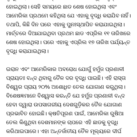
ହୋଇଥିଲା। ସେହି ସମୟରେ ଛାଡ ଶେଷ ହୋଇଥିଲା ଏବଂ
ଆମେରିକା ପ୍ରଥମେ କହିଥିଲା ଯେ ଏହାକୁ ବୃଦ୍ଧି କରାଯିବ ନାହିଁ।
ତଥାପି, କିଛି ଦିନ ପରେ ଏହାକୁ ପୁନଃସ୍ଥାପିତ କରାଯାଇଥିଲା।
ମାର୍ଚ୍ଚରେ ଦିଆଯାଇଥିବା ପ୍ରଥମ ଛାଡ ଏପ୍ରିଲ ୧୧ ତାରିଖରେ
ଶେଷ ହୋଇଥିଲା। ପରେ ଏହାକୁ ଏପ୍ରିଲ ୧୭ ତାରିଖ ପର୍ଯ୍ୟନ୍ତ
ବୃଦ୍ଧି କରାଯାଇଥିଲା।
ଇରାନ ଏବଂ ଆମେରିକାର ଅବରୋଧ ଯୋଗୁଁ ହର୍ମୁଜ ପ୍ରଣାଳୀ
ପ୍ରାୟତଃ ବନ୍ଦ ଥିବାରୁ ତୈଳ ଦର ବୃଦ୍ଧି ପାଇଛି। ଏହି ରାସ୍ତା
ବିଶ୍ୱର ପ୍ରାୟ ୨୦% ଅଶୋଧିତ ତେଲ ଯୋଗାଣ କରୁଥିଲା।
ବିଶେଷଜ୍ଞମାନେ ବିଶ୍ୱାସ କରନ୍ତି ଯେ ହର୍ମୁଜ ପ୍ରଣାଳୀ ବନ୍ଦ
ହେବା ଦ୍ୱାରା ଉପସାଗରୀୟ ଦେଶଗୁଡ଼ିକର ତୈଳ ଯୋଗାଣ
ପ୍ରଭାବିତ ହୋଇଛି। କ୍ଷତିପୂରଣ ପାଇଁ, ଆମେରିକା ରୁଷିଆ
ତେଲ କିଣୁଥିବା ଦେଶମାନଙ୍କ ଚାପରେ ଏହି ଛାଡକୁ ବୃଦ୍ଧି
କରିଥାଇପାରେ। ଏହା ଅନ୍ତର୍ଜାତୀୟ ତୈଳ ମୂଲ୍ୟରେ ଦୀର୍ଘ