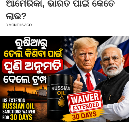
ଆମେରିକା, ଭାରତ ପାଇଁ କେତେ
ଲାଭ?
3 MONTHS AGO