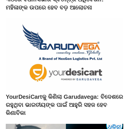
ମହିଳାଙ୍କ ଉପରେ ହେବ ବଡ଼ ଆଲୋଚନା
YourDesiCartକୁ କିଣିଲା Garudavega: ବିଦେଶରେ
ରହୁଥିବା ଭାରତୀୟଙ୍କ ପାଇଁ ଆହୁରି ସହଜ ହେବ
କିଣାବିକା