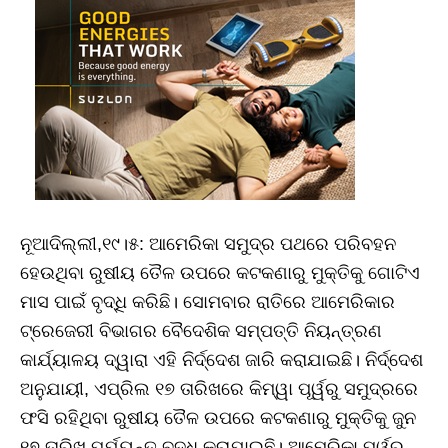
ନୂଆଦିଲ୍ଲୀ,୧୯।୫: ଆମେରିକା ସମୁଦ୍ର ପଥରେ ପରିବହନ
ହେଉଥିବା ରୁଷୀୟ ତୈଳ ଉପରେ କଟକଣାରୁ ମୁକ୍ତିକୁ ଗୋଟିଏ
ମାସ ପାଇଁ ବୃଦ୍ଧି କରିଛି। ସୋମବାର ରାତିରେ ଆମେରିକାର
ଟ୍ରେଜେରୀ ବିଭାଗର ବୈଦେଶିକ ସମ୍ପତ୍ତି ନିୟନ୍ତ୍ରଣ
କାର୍ଯ୍ୟାଳୟ ଦ୍ୱାରା ଏହି ନିର୍ଦ୍ଦେଶ ଜାରି କରାଯାଇଛି। ନିର୍ଦ୍ଦେଶ
ଅନୁଯାୟୀ, ଏପ୍ରିଲ ୧୭ ତାରିଖରେ କିମ୍ୱା ପୂର୍ୱରୁ ସମୁଦ୍ରରେ
ଫସି ରହିଥିବା ରୁଷୀୟ ତୈଳ ଉପରେ କଟକଣାରୁ ମୁକ୍ତିକୁ ଜୁନ
୧୭ ତାରିଖ ପର୍ଯ୍ୟନ୍ତ ବୃଦ୍ଧି କରାଯାଇଛି। ଆମେରିକା ପୂର୍ୱରୁ