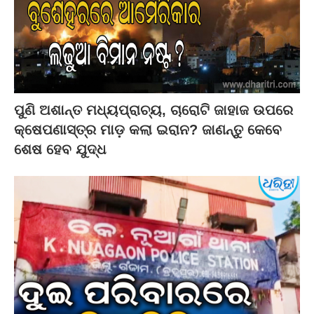
ପୁଣି ଅଶାନ୍ତ ମଧ୍ୟପ୍ରାଚ୍ୟ, ଚାରୋଟି ଜାହାଜ ଉପରେ
କ୍ଷେପଣାସ୍ତ୍ର ମାଡ଼ କଲା ଇରାନ? ଜାଣନ୍ତୁ କେବେ
ଶେଷ ହେବ ଯୁଦ୍ଧ