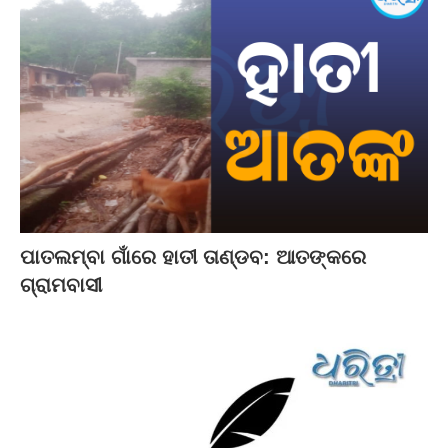
ପାତଲମ୍ବା ଗାଁରେ ହାତୀ ତାଣ୍ଡବ: ଆତଙ୍କରେ
ଗ୍ରାମବାସୀ