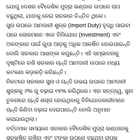
ଯୋଗୁ ଦେଶର ବୈଦେଶିକ ମୁଦ୍ରା ଭଣ୍ଡାର ଉପରେ ଚାପ
ବଢୁଥିଲା, ଯାହାକୁ ନେଇ ସରକାର ଚିନ୍ତିତ ଥିଲେ।
ସୁନା ଉପରେ ଆମଦାନୀ ଶୁଳ୍କ (Import Duty) ବୃଦ୍ଧି ପାଇବା
ପରେ ଲୋକମାନେ ଏବେ ବିନିଯୋଗ (Investment) ଏବଂ
ଅଳଙ୍କାର ପାଇଁ ରୁପା ଆଡ଼କୁ ଅଧିକ ଆକର୍ଷିତ ହୋଇପାରନ୍ତି
ବୋଲି ସରକାର ଆଶଙ୍କା କରୁଛନ୍ତି। ଏହି ସମ୍ଭାବନାକୁ
ଦୃଷ୍ଟିରେ ରଖି ସରକାର ଚାନ୍ଦି ଆମଦାନୀ ଉପରେ ମଧ୍ୟ
କଟକଣା କଡ଼ାକଡ଼ି କରିଛନ୍ତି।
ନିକଟରେ ସରକାର ସୁନା ଓ ଚାନ୍ଦି ଉଭୟ ଉପରେ ଆମଦାନୀ
ଶୁଳ୍କକୁ ୬% ରୁ ବଢ଼ାଇ ୧୫% କରିଥିଲେ। ଏହା ସତ୍ତ୍ୱେ, ସୁନା
ତୁଳନାରେ ଚାନ୍ଦି ଶସ୍ତା ହୋଇଥିବାରୁ ବିନିଯୋଗକାରୀମାନେ
ଚାନ୍ଦି କିଣିବା ବଢ଼ାଇ ଦେଇପାରନ୍ତି ବୋଲି ଅନୁମାନ
କରାଯାଉଥିଲା।
ବର୍ତ୍ତମାନ ସମୟରେ ସରକାର ବୈଦେଶିକ ମୁଦ୍ରା ଭଣ୍ଡାରକୁ
ସୁରକ୍ଷିତ ରଖିବା ଏବଂ ଟଙ୍କା ଉପରେ ବଢୁଥିବା ଚାପକୁ