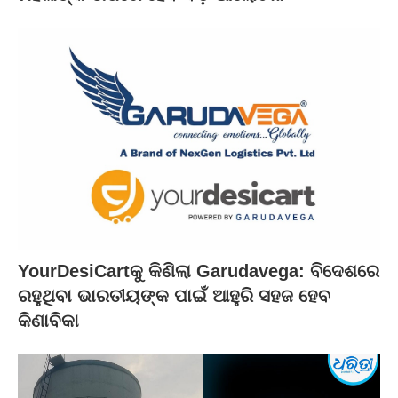
YourDesiCartକୁ କିଣିଲା Garudavega: ବିଦେଶରେ
ରହୁଥିବା ଭାରତୀୟଙ୍କ ପାଇଁ ଆହୁରି ସହଜ ହେବ
କିଣାବିକା