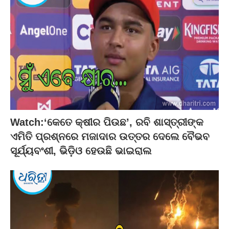
Watch:‘କେତେ କ୍ଷୀର ପିଉଛ’, ରବି ଶାସ୍ତ୍ରୀଙ୍କ
ଏମିତି ପ୍ରଶ୍ନରେ ମଜାଦାର ଉତ୍ତର ଦେଲେ ବୈଭବ
ସୂର୍ଯ୍ୟବଂଶୀ, ଭିଡ଼ିଓ ହେଉଛି ଭାଇରାଲ