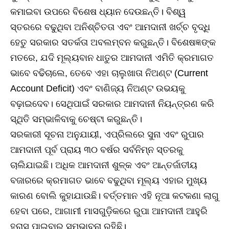
କମାଇବା ଉପରେ ବିଶେଷ ଧ୍ୟାନ ଦେଉଛନ୍ତି। ବିଶ୍ୱ
ସ୍ତରରେ ବଢୁଥିବା ଅନିଶ୍ଚିତତା ଏବଂ ଆମଦାନୀ ଖର୍ଚ୍ଚ ବୃଦ୍ଧି
ହେତୁ ସରକାର ସତର୍କତା ଅବଲମ୍ବନ କରୁଛନ୍ତି। ବିଶେଷଜ୍ଞଙ୍କ
ମତରେ, ଯଦି ମୂଲ୍ୟବାନ ଧାତୁର ଆମଦାନୀ ଏମିତି କ୍ରମାଗତ
ଭାବେ ବଢିଚାଲେ, ତେବେ ଏହା ଚାଲୁଖାତା ନିଅଣ୍ଟ (Current
Account Deficit) ଏବଂ ବାଣିଜ୍ୟ ନିଅଣ୍ଟ ଉଭୟକୁ
ବଢ଼ାଇଦେବ। ସେଥିପାଇଁ ସରକାର ଆମଦାନୀ ନିୟନ୍ତ୍ରଣ କରି
ସ୍ଥିତି ସମ୍ଭାଳିବାକୁ ଚେଷ୍ଟା କରୁଛନ୍ତି।
ସରକାରୀ ସୂଚନା ଅନୁଯାୟୀ, ଏପ୍ରିଲରେ ସୁନା ଏବଂ ରୁପାର
ଆମଦାନୀ ପୂର୍ବ ପ୍ରାୟ ୩୦ ବର୍ଷର ସର୍ବନିମ୍ନ ସ୍ତରକୁ
ଚାଲିଯାଇଛି। ଅଧିକ ଆମଦାନୀ ଶୁଳ୍କ ଏବଂ ଆନ୍ତର୍ଜାତୀୟ
ବଜାରରେ କ୍ରମାଗତ ଭାବେ ବଢୁଥିବା ମୂଲ୍ୟ ଏହାର ମୁଖ୍ୟ
କାରଣ ବୋଲି କୁହାଯାଉଛି। ବର୍ତ୍ତମାନ ଏହି ନୂଆ କଟକଣା ଲାଗୁ
ହେବା ପରେ, ଆଗାମୀ ମାସଗୁଡ଼ିକରେ ରୁପା ଆମଦାନୀ ଆହୁରି
ହ୍ରାସ ପାଇବାର ସମ୍ଭାବନା ରହିଛି।