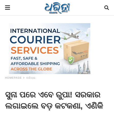
HOMEPAGE
ବାଣିଜ୍ୟ
ସୁନା ପରେ ଏବେ ରୁପା! ସରକାର
ଲଗାଇଲେ ବଡ଼ କଟକଣା, ଏଣିକି