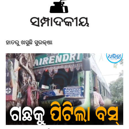
ହାତରୁ ଖସୁଛି ସୁରକ୍ଷା