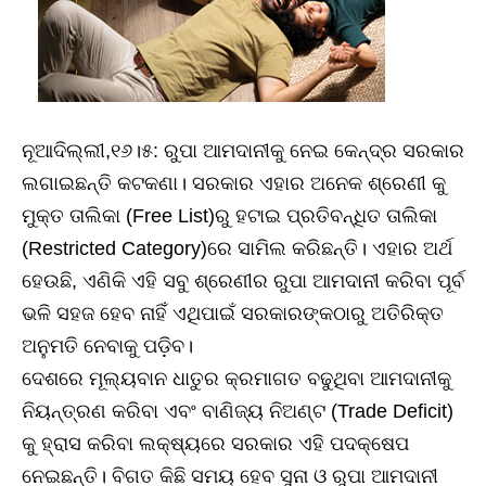
ନୂଆଦିଲ୍ଲୀ,୧୬।୫: ରୁପା ଆମଦାନୀକୁ ନେଇ କେନ୍ଦ୍ର ସରକାର
ଲଗାଇଛନ୍ତି କଟକଣା। ସରକାର ଏହାର ଅନେକ ଶ୍ରେଣୀ କୁ
ମୁକ୍ତ ତାଲିକା (Free List)ରୁ ହଟାଇ ପ୍ରତିବନ୍ଧିତ ତାଲିକା
(Restricted Category)ରେ ସାମିଲ କରିଛନ୍ତି। ଏହାର ଅର୍ଥ
ହେଉଛି, ଏଣିକି ଏହି ସବୁ ଶ୍ରେଣୀର ରୁପା ଆମଦାନୀ କରିବା ପୂର୍ବ
ଭଳି ସହଜ ହେବ ନାହିଁ ଏଥିପାଇଁ ସରକାରଙ୍କଠାରୁ ଅତିରିକ୍ତ
ଅନୁମତି ନେବାକୁ ପଡ଼ିବ।
ଦେଶରେ ମୂଲ୍ୟବାନ ଧାତୁର କ୍ରମାଗତ ବଢୁଥିବା ଆମଦାନୀକୁ
ନିୟନ୍ତ୍ରଣ କରିବା ଏବଂ ବାଣିଜ୍ୟ ନିଅଣ୍ଟ (Trade Deficit)
କୁ ହ୍ରାସ କରିବା ଲକ୍ଷ୍ୟରେ ସରକାର ଏହି ପଦକ୍ଷେପ
ନେଇଛନ୍ତି। ବିଗତ କିଛି ସମୟ ହେବ ସୁନା ଓ ରୁପା ଆମଦାନୀ