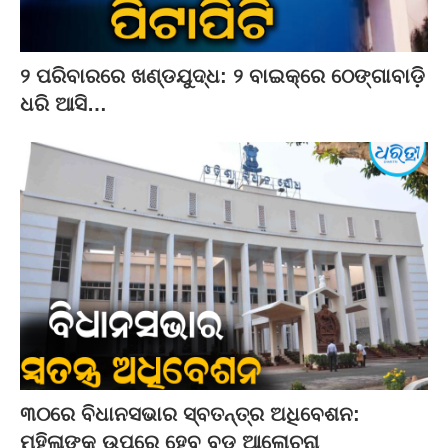
୨ ପରିବାରରେ ଖଣ୍ଡଯୁଦ୍ଧ: ୨ ବାଇକ୍‌ରେ ଠେଙ୍ଗାବାଡ଼ି
ଧରି ଆସି…
୩୦ରେ ବିଧାନସଭାର ସ୍ବତନ୍ତ୍ର ଅଧିବେଶନ:
ମହିଳାଙ୍କ ଉପରେ ହେବ ବଡ଼ ଆଲୋଚନା