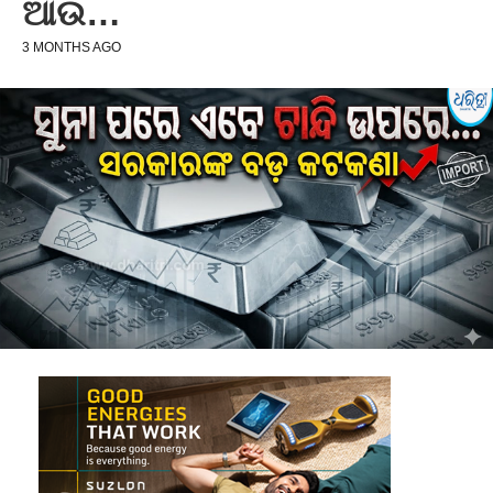
ଆଉ…
3 MONTHS AGO