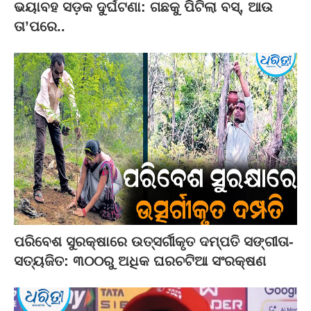
ଭୟାବହ ସଡ଼କ ଦୁର୍ଘଟଣା: ଗଛକୁ ପିଟିଲା ବସ୍‌, ଆଉ
ତା’ପରେ..
ପରିବେଶ ସୁରକ୍ଷାରେ ଉତ୍ସର୍ଗୀକୃତ ଦମ୍ପତି ସଙ୍ଗୀତା-
ସତ୍ୟଜିତ: ୩୦୦ରୁ ଅଧିକ ଘରଚଟିଆ ସଂରକ୍ଷଣ