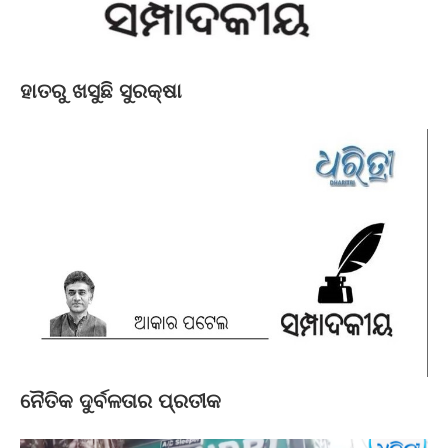
ହାତରୁ ଖସୁଛି ସୁରକ୍ଷା
ନୈତିକ ଦୁର୍ବଳତାର ପ୍ରତୀକ