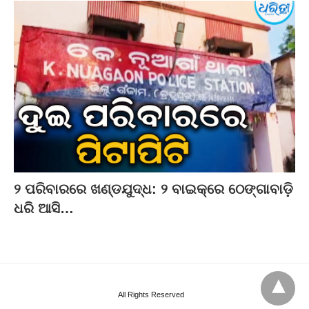
୨ ପରିବାରରେ ଖଣ୍ଡଯୁଦ୍ଧ: ୨ ବାଇକ୍‌ରେ ଠେଙ୍ଗାବାଡ଼ି
ଧରି ଆସି…
All Rights Reserved