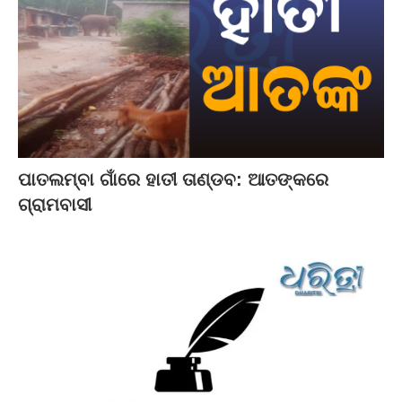
ପାତଲମ୍ବା ଗାଁରେ ହାତୀ ତାଣ୍ଡବ: ଆତଙ୍କରେ
ଗ୍ରାମବାସୀ