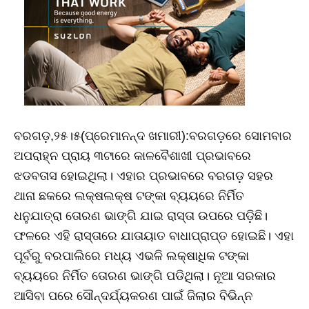
ବରଗଡ଼,୨୫।୫(ପ୍ରେମାନନ୍ଦ ଖମାରୀ):ବରଗଡ଼ରେ ସୋମବାର
ଅପରାହ୍ନ ପ୍ରାୟ ୩ଟାରେ କାଳବୈଶାଖୀ ପ୍ରଭାବରେ
ଝଡବତାସ ହୋଇଥିଲା। ଏହାର ପ୍ରଭାବରେ ବରଗଡ଼ ସହର
ଥାନା ଛକରେ ଲକ୍ଷଲକ୍ଷ ଟଙ୍କା ବ୍ୟୟରେ ନିର୍ମିତ
ଧନୁଯାତ୍ରା ତୋରଣ ଭାଙ୍ଗି ଯାଇ ରାସ୍ତା ଉପରେ ପଡ଼ିଛି।
ଫଳରେ ଏହି ରାସ୍ତାରେ ଯାତାୟାତ ବାଧାପ୍ରାପ୍ତ ହୋଇଛି। ଏହା
ପୂର୍ବରୁ ବରପାଲିରେ ମଧ୍ୟ ଏଭଳି ଲକ୍ଷାଧିକ ଟଙ୍କା
ବ୍ୟୟରେ ନିର୍ମିତ ତୋରଣ ଭାଙ୍ଗି ପଡିଥିଲା। ନୂଆ ସରକାର
ଆସିବା ପରେ ସୌନ୍ଦର୍ଯ୍ୟକରଣ ପାଇଁ ଜିଲାର ବିଭିନ୍ନ