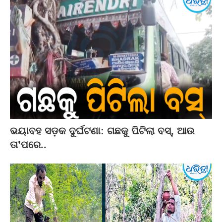
ଭୟାବହ ସଡ଼କ ଦୁର୍ଘଟଣା: ଗଛକୁ ପିଟିଲା ବସ୍‌, ଆଉ
ତା’ପରେ..