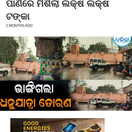
ପାଣିରେ ମିଶିଲା ଲକ୍ଷ ଲକ୍ଷ
ଟଙ୍କା
2 MONTHS AGO