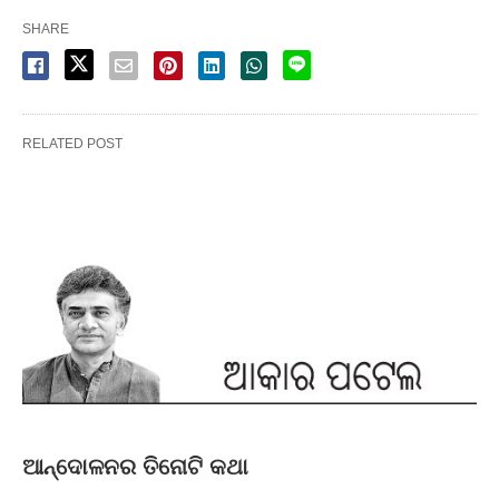
SHARE
RELATED POST
ଆନ୍ଦୋଳନର ତିନୋଟି କଥା