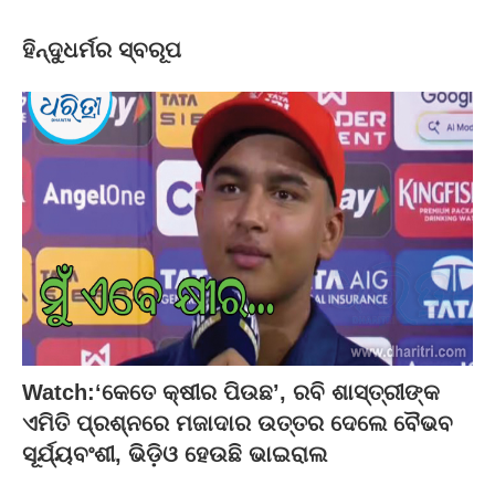
ହିନ୍ଦୁଧର୍ମର ସ୍ବରୂପ
Watch:‘କେତେ କ୍ଷୀର ପିଉଛ’, ରବି ଶାସ୍ତ୍ରୀଙ୍କ
ଏମିତି ପ୍ରଶ୍ନରେ ମଜାଦାର ଉତ୍ତର ଦେଲେ ବୈଭବ
ସୂର୍ଯ୍ୟବଂଶୀ, ଭିଡ଼ିଓ ହେଉଛି ଭାଇରାଲ