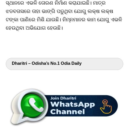
ସ୍ଥାନରେ ଏଭଳି ତୋରଣ ନିର୍ମାଣ କରାଯାଇଛି। ମାତ୍ର
ଝଡବତାସରେ ତାହା ଭାଙ୍ଗି ପଡୁଥିବା ଯୋଗୁ ଲକ୍ଷ ଲକ୍ଷ
ଟଙ୍କା ପାଣିରେ ମିଶି ଯାଉଛି। ନିମ୍ନମାନର କାମ ଯୋଗୁ ଏଭଳି
ହେଉଥିବା ଅଭିଯୋଗ ହେଉଛି।
Dharitri – Odisha’s No.1 Odia Daily