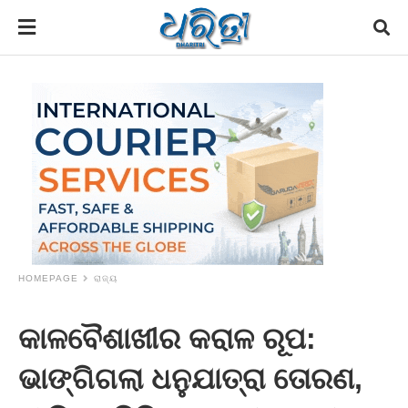
HOMEPAGE
ରାଜ୍ୟ
କାଳବୈଶାଖୀର କରାଳ ରୂପ:
ଭାଙ୍ଗିଗଲା ଧନୁଯାତ୍ରା ତୋରଣ,