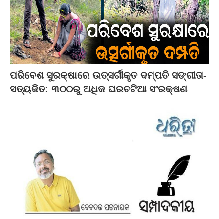
ପରିବେଶ ସୁରକ୍ଷାରେ ଉତ୍ସର୍ଗୀକୃତ ଦମ୍ପତି ସଙ୍ଗୀତା-
ସତ୍ୟଜିତ: ୩୦୦ରୁ ଅଧିକ ଘରଚଟିଆ ସଂରକ୍ଷଣ