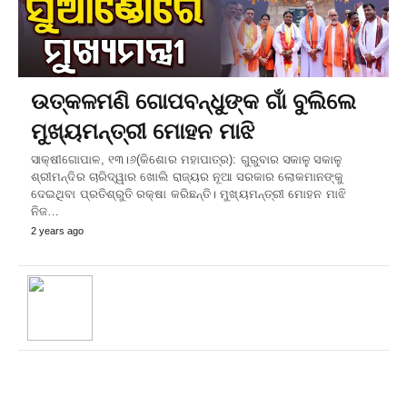
ଉତ୍କଳମଣି ଗୋପବନ୍ଧୁଙ୍କ ଗାଁ ବୁଲିଲେ
ମୁଖ୍ୟମନ୍ତ୍ରୀ ମୋହନ ମାଝି
ସାକ୍ଷୀଗୋପାଳ, ୧୩।୬(କିଶୋର ମହାପାତ୍ର): ଗୁରୁବାର ସକାଳୁ ସକାଳୁ
ଶ୍ରୀମନ୍ଦିର ଚାରିଦ୍ୱାର ଖୋଲି ରାଜ୍ୟର ନୂଆ ସରକାର ଲୋକମାନଙ୍କୁ
ଦେଇଥିବା ପ୍ରତିଶ୍ରୁତି ରକ୍ଷା କରିଛନ୍ତି। ମୁଖ୍ୟମନ୍ତ୍ରୀ ମୋହନ ମାଝି
ନିଜ…
2 years ago