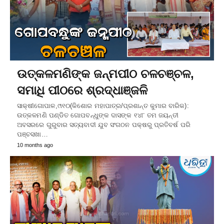
ଉତ୍କଳମଣିଙ୍କ ଜନ୍ମପୀଠ ଚଳଚଞ୍ଚଳ,
ସମାଧି ପୀଠରେ ଶ୍ରଦ୍ଧାଞ୍ଜଳି
ସାକ୍ଷୀଗୋପାଳ,୯ା୧୦(କିଶୋର ମହାପାତ୍ର/ପ୍ରଶାନ୍ତ କୁମାର ବାରିକ):
ଉତ୍କଳମଣି ପଣ୍ଡିତ ଗୋପବନ୍ଧୁଙ୍କ ଦାସଙ୍କ ୧୪୮ ତମ ଜୟନ୍ତୀ
ଅବସରରେ ଗୁରୁବାର ସତ୍ୟବାଦୀ ଯୁବ ସଂଗଠନ ପକ୍ଷରୁ ପ୍ରତିବର୍ଷ ପରି
ପଞ୍ଚସଖା…
10 months ago