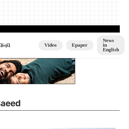
News
ୟାନ୍ୟ
Video
Epaper
in
English
 Saeed