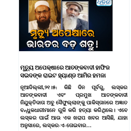
ମୃତ୍ୟୁ ଅପେକ୍ଷାରେ ଆତଙ୍କବାଦୀ ହାଫିଜ
ସଇଦଙ୍କ ରାଇଟ ହ୍ୟାଣ୍ଡ ଆମିର ହମଜା
ନୂଆଦିଲ୍ଲୀ,୨୧।୫: କିଛି ଦିନ ପୂର୍ବରୁ, ଲସ୍କର
ଆତଙ୍କବାଦୀ ଏବଂ ପ୍ରମୁଖ ଆତଙ୍କବାଦୀ
ନିଯୁକ୍ତିଦାତା ଅବୁ ସୈଫୁଲ୍ଲାଙ୍କୁ ପାକିସ୍ତାନରେ ଅଜ୍ଞାତ
ବନ୍ଧୁକଧାରୀମାନେ ଗୁଳି କରି ହତ୍ୟା କରିଥିଲେ। ଏବେ
ଲସ୍କର ପାଇଁ ଆଉ ଏକ ଖରାପ ଖବର ଆସିଛି, ଯାହା
ଅନୁସାରେ, ଲସ୍କର-ଏ-ତୋଇବାର…