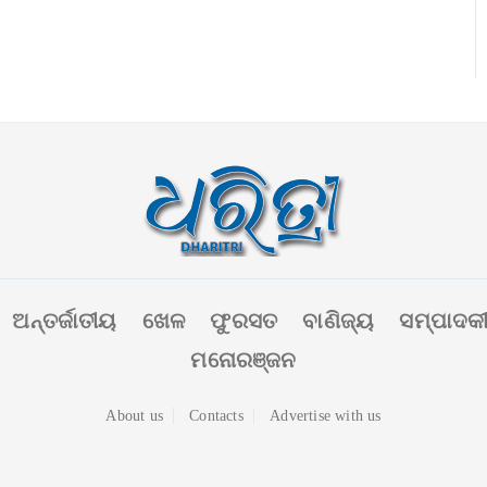
ଅନ୍ତର୍ଜାତୀୟ
ଖେଳ
ଫୁରସତ
ବାଣିଜ୍ୟ
ସମ୍ପାଦକ
ମନୋରଞ୍ଜନ
About us
Contacts
Advertise with us