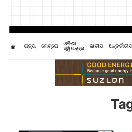
ଓଡ଼ିଶା
ରାଜ୍ୟ
ମେଟ୍ରୋ
ଜାତୀୟ
ଅନ୍ତର୍ଜାତୀ
ସ୍ୱତନ୍ତ୍ର
Tag