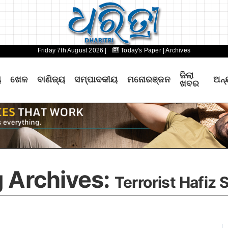
Friday 7th August 2026 |
Today's Paper
| Archives
ଜିଲା
ୟ
ଖେଳ
ବାଣିଜ୍ୟ
ସମ୍ପାଦକୀୟ
ମନୋରଞ୍ଜନ
ଅନ୍
ଖବର
 Archives:
Terrorist Hafiz