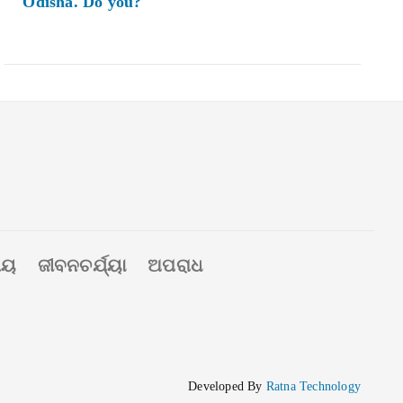
Odisha. Do you?
ୀୟ
ଜୀବନଚର୍ଯ୍ୟା
ଅପରାଧ
Developed By
Ratna Technology